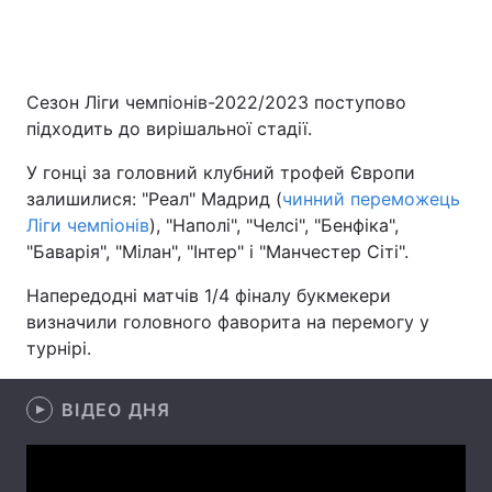
Головна
Війна
Сезон Ліги чемпіонів-2022/2023 поступово
підходить до вирішальної стадії.
Україна
Політика
У гонці за головний клубний трофей Європи
Економіка
Світ
залишилися: "Реал" Мадрид (
чинний переможець
Ліги чемпіонів
), "Наполі", "Челсі", "Бенфіка",
Спорт
Наука
"Баварія", "Мілан", "Інтер" і "Манчестер Сіті".
Техно і зв'язок
Лайт
Напередодні матчів 1/4 фіналу букмекери
визначили головного фаворита на перемогу у
Зброя
Інциденти
турнірі.
Здоров'я
Туризм
ВІДЕО ДНЯ
Цікавинки
Погода
Екологія
Регіони