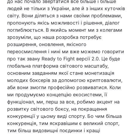
до нас почало звертатися все більше і більше
людей не тільки з України, але й з інших куточків
світу. Вони діляться з нами своїми проблемами,
пропонують якісь можливості і рішення, діалог
поглиблюється. В якийсь момент ми з колегами
зрозуміли, що наша розробка потребує
розширення, оновлення, якісного
переосмислення і нині ми вже можемо говорити
про так звану Ready to Fight версії 2.0. Це буде
глобальна платформа світового масштабу,
основним завданням якої стане монетизація
молодих боксерів за допомогою криптовалюти,
аби вони змогли професійно розвиватися. Коли
ми продумуємо концепцію екосистеми, її
функціонал, ми, перш за все, робимо акцент на
розвитку світового боксу, на покращення
конкуренції у цьому виді спорту. Бо чим більша
конкуренція, тим яскравішим є великий спорт,
тим більш видовищні поєдинки і кращі