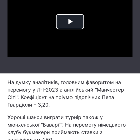
Лонгріди
Play
Відео з Youtube
Статті
Video
Інтерв'ю
Думки
Архів
Вакансії
Контакти
На думку аналітиків, головним фаворитом на
Послуги
перемогу у ЛЧ-2023 є англійський "Манчестер
Сіті". Коефіцієнт на тріумф підопічних Пепа
Гвардіоли – 3,20.
Хороші шанси виграти турнір також у
мюнхенської "Баварії". На перемогу німецького
клубу букмекери приймають ставки з
коефіцієнтом 4,50.