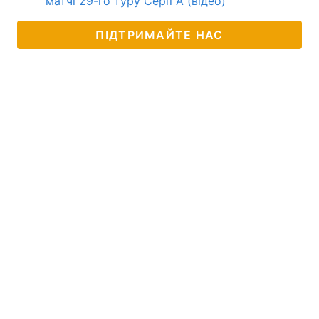
матчі 29-го туру Серії А (відео)
ПІДТРИМАЙТЕ НАС