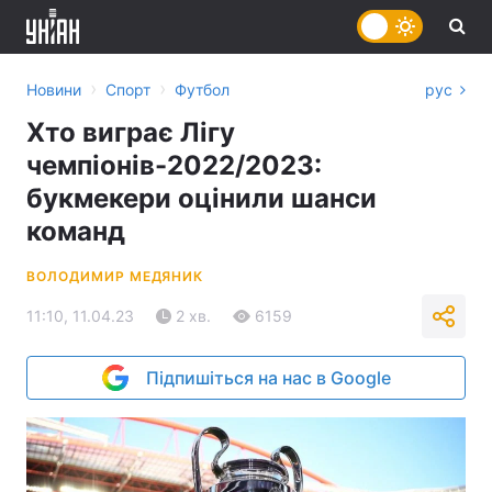
›
›
Новини
Спорт
Футбол
рус
Хто виграє Лігу
чемпіонів-2022/2023:
букмекери оцінили шанси
команд
ВОЛОДИМИР МЕДЯНИК
11:10, 11.04.23
2 хв.
6159
Підпишіться на нас в Google