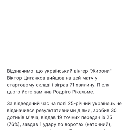
Відзначимо, що український вінгер "Жирони"
Віктор Циганков вийшов на цей матч у
стартовому складі і зіграв 71 хвилину. Після
цього його замінив Родріго Рікельме.
За відведений час на полі 25-річний українець не
відзначився результативними діями, зробив 30
дотиків м'яча, віддав 19 точних передач із 25
(76%), завдав 1 удару по воротах (неточний),