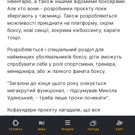
інвентарю, а також іншими відомими боксерами.
Але хто вони - розробники проєкту поки
зберігають у таємниці. Також розробляються
можливості приєднати на платформу, окрім
боксу, нові секції, зокрема кікбоксингу, карате
тощо.
Розробляється і спеціальний розділ для
найменших уболівальників боксу. діти зможуть
спробувати себе у ролі спортсмена, тренера,
менеджера, або ж палкого фаната боксу.
"Загалом до кінця цього року очікується
мегакрутий функціонал, - підсумував Микола
Удянський, - треба лише трохи почекати".
Кофаундери проєкту нагадали, що вся
інформація є на сторінках проєкту в
RU
соцмережах. Тим, хто має питання до
МОВА
ГОЛОВНА
РОЗДІЛИ
ПОГОДА
ЛАЙТ
організаторів та амбасадорів проєкту радять