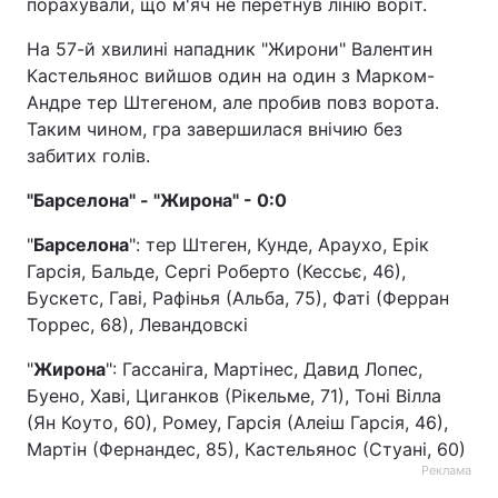
порахували, що м'яч не перетнув лінію воріт.
На 57-й хвилині нападник "Жирони" Валентин
Кастельянос вийшов один на один з Марком-
Андре тер Штегеном, але пробив повз ворота.
Таким чином, гра завершилася внічию без
забитих голів.
"Барселона" - "Жирона" - 0:0
"
Барселона
": тер Штеген, Кунде, Араухо, Ерік
Гарсія, Бальде, Сергі Роберто (Кессьє, 46),
Бускетс, Гаві, Рафінья (Альба, 75), Фаті (Ферран
Торрес, 68), Левандовскі
"
Жирона
": Гассаніга, Мартінес, Давид Лопес,
Буено, Хаві, Циганков (Рікельме, 71), Тоні Вілла
(Ян Коуто, 60), Ромеу, Гарсія (Алеіш Гарсія, 46),
Мартін (Фернандес, 85), Кастельянос (Стуані, 60)
Реклама