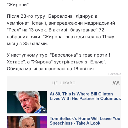
"Жирони".
Після 28-го туру "Барселона" лідирує в
чемпіонаті Іспанії, випереджаючи мадридський
"Реал" на 13 очок. В активі "блаугранас" 72
набраних очки. "Жирона" знаходиться на 11-му
місці з 35 балами.
У наступному турі "Барселона" зіграє проти !
Хетафе", а "Жирона" зустрінеться з "Ельче".
Обидва матчі заплановані на 16 квітня.
Реклама