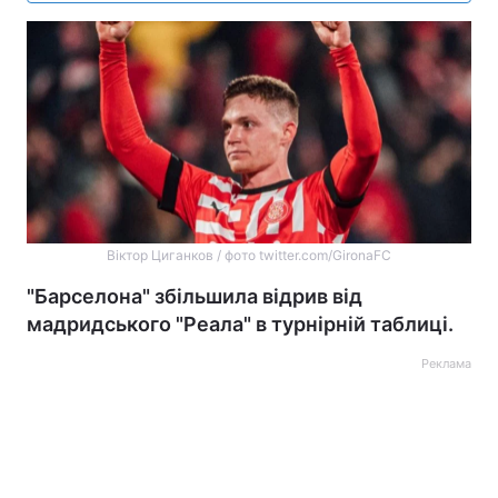
Віктор Циганков / фото twitter.com/GironaFC
"Барселона" збільшила відрив від
мадридського "Реала" в турнірній таблиці.
Реклама