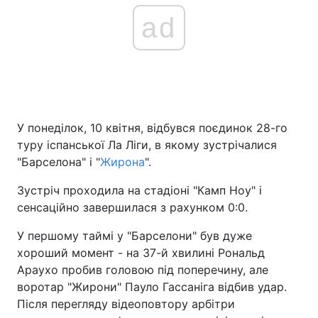
ad
У понеділок, 10 квітня, відбувся поєдинок 28-го
туру іспанської Ла Ліги, в якому зустрічалися
"Барселона" і "
Жирона
".
Зустріч проходила на стадіоні "Камп Ноу" і
сенсаційно завершилася з рахунком 0:0.
У першому таймі у "Барселони" був дуже
хороший момент - на 37-й хвилині Рональд
Араухо пробив головою під поперечину, але
воротар "Жирони" Пауло Гассаніга відбив удар.
Після перегляду відеоповтору арбітри