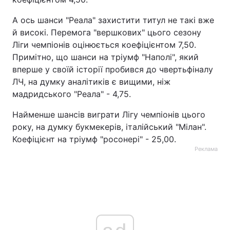
Тема оформлення
А ось шанси "Реала" захистити титул не такі вже
й високі. Перемога "вершкових" цього сезону
Ліги чемпіонів оцінюється коефіцієнтом 7,50.
Примітно, що шанси на тріумф "Наполі", який
вперше у своїй історії пробився до чвертьфіналу
ЛЧ, на думку аналітиків є вищими, ніж
мадридського "Реала" - 4,75.
Найменше шансів виграти Лігу чемпіонів цього
року, на думку букмекерів, італійський "Мілан".
Коефіцієнт на тріумф "росонері" - 25,00.
Реклама