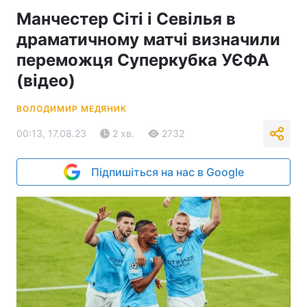
Манчестер Сіті і Севілья в
драматичному матчі визначили
переможця Суперкубка УЄФА
(відео)
ВОЛОДИМИР МЕДЯНИК
00:13, 17.08.23
2 хв.
2732
Підпишіться на нас в Google