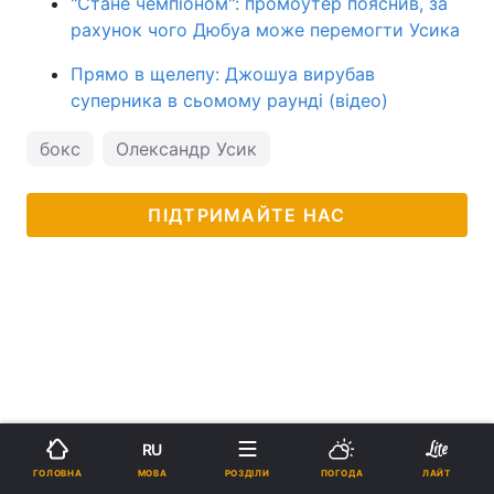
"Стане чемпіоном": промоутер пояснив, за
рахунок чого Дюбуа може перемогти Усика
Прямо в щелепу: Джошуа вирубав
суперника в сьомому раунді (відео)
бокс
Олександр Усик
ПІДТРИМАЙТЕ НАС
RU
МОВА
ГОЛОВНА
РОЗДІЛИ
ПОГОДА
ЛАЙТ