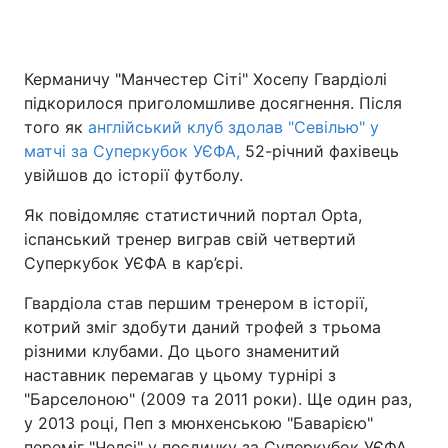
Керманичу "Манчестер Сіті" Хосепу Гвардіолі
Головна
Війна
підкорилося приголомшливе досягнення. Після
того як
англійський клуб здолав "Севілью" у
Україна
Політика
матчі за Суперкубок УЄФА,
52-річний фахівець
увійшов до історії футболу.
Економіка
Світ
Як повідомляє статистичний портал Opta,
Спорт
Наука
іспанський тренер виграв свій четвертий
Суперкубок УЄФА в кар’єрі.
Техно і зв'язок
Лайт
Гвардіола став першим тренером в історії,
Зброя
Інциденти
котрий зміг здобути даний трофей з трьома
різними клубами. До цього знаменитий
Здоров'я
Туризм
наставник перемагав у цьому турнірі з
Цікавинки
Погода
"Барселоною" (2009 та 2011 роки). Ще один раз,
у 2013 році, Пеп з мюнхенською "Баварією"
Екологія
Регіони
переміг "Челсі" у поєдинку за Суперкубок УЄФА.