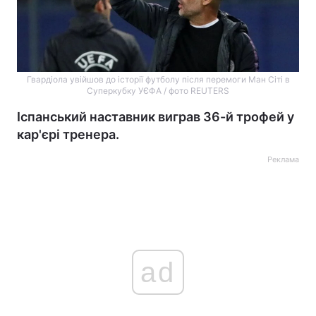
Гвардіола увійшов до історії футболу після перемоги Ман Сіті в
Суперкубку УЄФА / фото REUTERS
Іспанський наставник виграв 36-й трофей у
кар'єрі тренера.
Реклама
ad