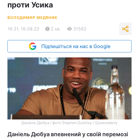
проти Усика
ВОЛОДИМИР МЕДЯНИК
16:31, 16.08.23
2 хв.
31562
Підпишіться на нас в Google
Даніель Дюбуа / фото Stephen Dunkley / Queensberry
Даніель Дюбуа впевнений у своїй перемозі