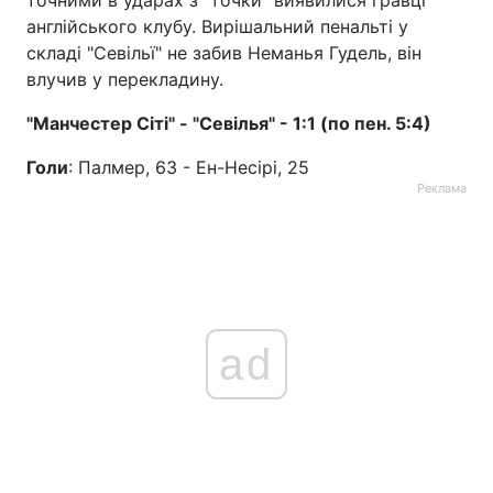
точними в ударах з "точки" виявилися гравці
англійського клубу. Вирішальний пенальті у
складі "Севільї" не забив Неманья Гудель, він
влучив у перекладину.
"Манчестер Сіті" - "Севілья" - 1:1 (по пен. 5:4)
Голи
: Палмер, 63 - Ен-Несірі, 25
Реклама
ad