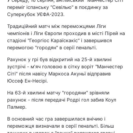
У середу, 16 серпня, англійський "Манчестер Сіті"
переміг іспанську "Севілью" в поєдинку за
Суперкубок УЄФА-2023.
Традиційний матч між переможцями Ліги
чемпіонів і Ліги Європи проходив в місті Пірей на
стадіоні "Георгіос Караїскакіс" і завершився
перемогою "городян" в серії пенальті.
Рахунок у грі був відкритий на 25-й хвилині
зустрічі - м'яч головою в сітку воріт "Манчестер
Сіті" після навісу Маркоса Акуньї відправив
Юссеф Ен-Несірі.
На 63-й хвилині матчу "городяни" зрівняли
рахунок - після передачі Родрі гол забив Коул
Палмер.
В основний час гра завершилася внічию і
переможця визначали в серії пенальті. Більш