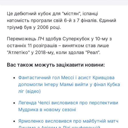
Це дебютний кубок для "містян", іспанці
натомість програли свій 6-й з 7 фіналів. Єдиний
тріумф був у 2006 році.
Переможець ЛЧ здобув Суперкубок у 10-му з
останніх 11 розіграшів – винятком став лише
"Атлетіко" у 2018-му, коли здолав "Реал".
Вас також можуть зацікавити новини:
Фантастичний гол Мессі і асист Кривцова
допомогли Інтеру Маямі вийти у фінал Кубка
ліг (відео)
Легенда Челсі висловився про перспективи
Мудрика в новому сезоні
Ярмоленко висловився про майбутній матч
Динамо з Арісом в Лізі конференцій