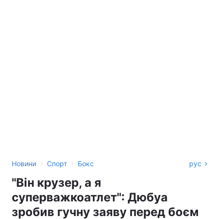
›
›
Новини
Спорт
Бокс
рус
"Він крузер, а я
суперважкоатлет": Дюбуа
зробив гучну заяву перед боєм