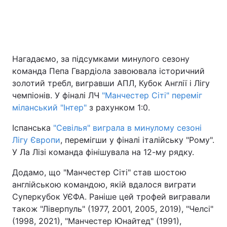
Нагадаємо, за підсумками минулого сезону
команда Пепа Гвардіола завоювала історичний
золотий требл, вигравши АПЛ, Кубок Англії і Лігу
чемпіонів. У фіналі ЛЧ
"Манчестер Сіті" переміг
міланський "Інтер"
з рахунком 1:0.
Іспанська
"Севілья" виграла в минулому сезоні
Лігу Європи
, перемігши у фіналі італійську "Рому".
У Ла Лізі команда фінішувала на 12-му рядку.
Додамо, що "Манчестер Сіті" став шостою
англійською командою, якій вдалося виграти
Суперкубок УЄФА. Раніше цей трофей вигравали
також "Ліверпуль" (1977, 2001, 2005, 2019), "Челсі"
(1998, 2021), "Манчестер Юнайтед" (1991),