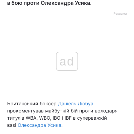
в бою проти Олександра Усика.
Реклама
ad
Британський боксер
Даніель Дюбуа
прокоментував майбутній бій проти володаря
титулів WBA, WBO, IBO і IBF в суперважкій
вазі
Олександра Усика
.