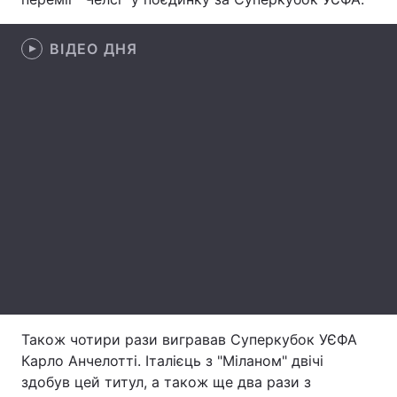
Лонгріди
ВІДЕО ДНЯ
Відео з Youtube
Статті
Інтерв'ю
Думки
Архів
Вакансії
Контакти
Послуги
Також чотири рази вигравав Суперкубок УЄФА
Карло Анчелотті. Італієць з "Міланом" двічі
здобув цей титул, а також ще два рази з