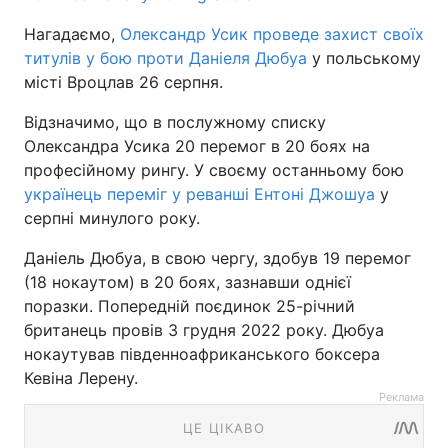
Нагадаємо,
Олександр Усик проведе захист своїх
титулів у бою проти Даніеля Дюбуа
у польському
місті Вроцлав 26 серпня.
Відзначимо, що в послужному списку
Олександра Усика 20 перемог в 20 боях на
професійному рингу. У своєму останньому бою
українець переміг у реванші Ентоні Джошуа
у
серпні минулого року.
Даніель Дюбуа, в свою чергу, здобув 19 перемог
(18 нокаутом) в 20 боях, зазнавши однієї
поразки. Попередній поєдинок 25-річний
британець провів 3 грудня 2022 року. Дюбуа
нокаутував південноафриканського боксера
Кевіна Лерену.
Реклама