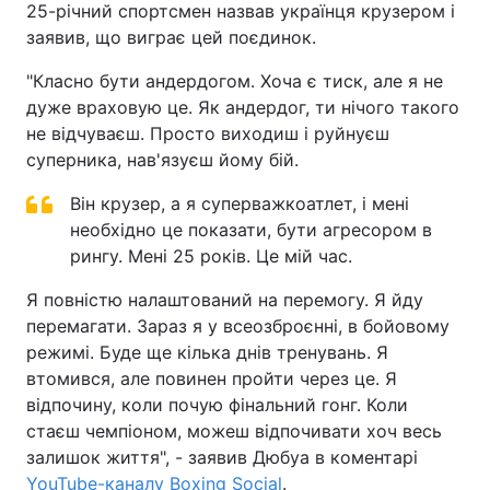
25-річний спортсмен назвав українця крузером і
заявив, що виграє цей поєдинок.
"Класно бути андердогом. Хоча є тиск, але я не
дуже враховую це. Як андердог, ти нічого такого
не відчуваєш. Просто виходиш і руйнуєш
суперника, нав'язуєш йому бій.
Він крузер, а я суперважкоатлет, і мені
необхідно це показати, бути агресором в
рингу. Мені 25 років. Це мій час.
Я повністю налаштований на перемогу. Я йду
перемагати. Зараз я у всеозброєнні, в бойовому
режимі. Буде ще кілька днів тренувань. Я
втомився, але повинен пройти через це. Я
відпочину, коли почую фінальний гонг. Коли
стаєш чемпіоном, можеш відпочивати хоч весь
залишок життя", - заявив Дюбуа в коментарі
YouTube-каналу Boxing Social
.