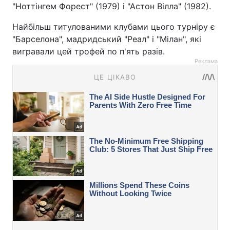
"Ноттінгем Форест" (1979) і "Астон Вілла" (1982).
Найбільш титулованими клубами цього турніру є
"Барселона", мадридський "Реал" і "Мілан", які
вигравали цей трофей по п'ять разів.
Реклама