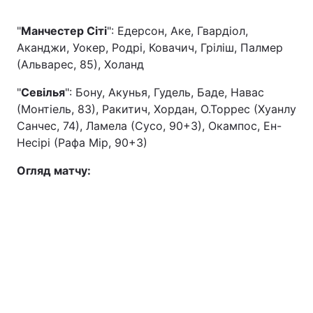
"
Манчестер Сіті
": Едерсон, Аке, Гвардіол,
Аканджи, Уокер, Родрі, Ковачич, Гріліш, Палмер
(Альварес, 85), Холанд
"
Севілья
": Бону, Акунья, Гудель, Баде, Навас
(Монтіель, 83), Ракитич, Хордан, О.Торрес (Хуанлу
Санчес, 74), Ламела (Сусо, 90+3), Окампос, Ен-
Несірі (Рафа Мір, 90+3)
Огляд матчу: