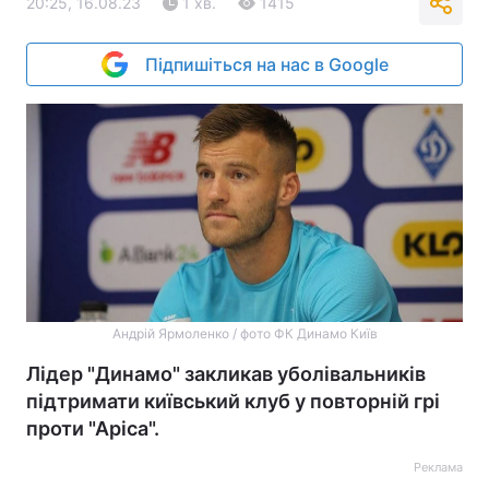
20:25, 16.08.23
1 хв.
1415
Підпишіться на нас в Google
Андрій Ярмоленко / фото ФК Динамо Київ
Лідер "Динамо" закликав уболівальників
підтримати київський клуб у повторній грі
проти "Аріса".
Реклама