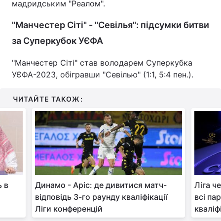
мадридським "Реалом".
Тема оформлення
"Манчестер Сіті" - "Севілья": підсумки битви
за Суперкубок УЄФА
"Манчестер Сіті" став володарем Суперкубка
УЄФА-2023, обігравши "Севілью" (1:1, 5:4 пен.).
ЧИТАЙТЕ ТАКОЖ:
ь в
Динамо - Аріс: де дивитися матч-
Ліга ч
відповідь 3-го раунду кваліфікації
всі па
Ліги конференцій
кваліф