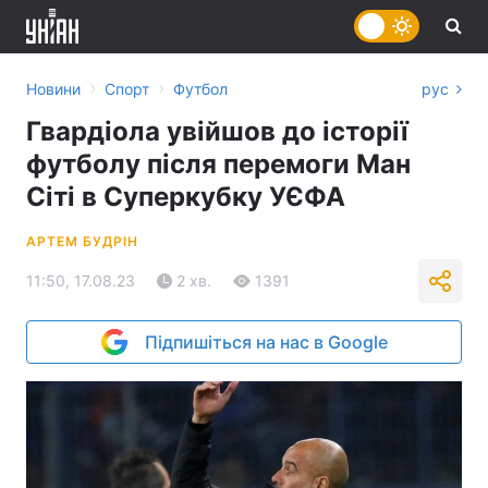
›
›
Новини
Спорт
Футбол
рус
Гвардіола увійшов до історії
футболу після перемоги Ман
Сіті в Суперкубку УЄФА
АРТЕМ БУДРІН
11:50, 17.08.23
2 хв.
1391
Підпишіться на нас в Google