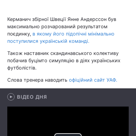
Керманич збірної Швеції Янне Андерссон був
максимально розчарований результатом
Головна
Війна
поєдинку,
в якому його підопічні мінімально
Україна
Політика
поступилися українській команді.
Також наставник скандинавського колективу
Економіка
Світ
побачив буцімто симуляцію в діях українських
Спорт
Наука
футболістів.
Слова тренера наводить
Техно і зв'язок
офіційний сайт УАФ.
Лайт
Зброя
Інциденти
ВІДЕО ДНЯ
Здоров'я
Туризм
Цікавинки
Погода
Екологія
Регіони