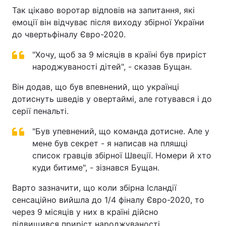
Так цікаво воротар відповів на запитання, які
емоції він відчуває після виходу збірної України
до чвертьфіналу Євро-2020.
"Хочу, щоб за 9 місяців в країні був приріст
народжуваності дітей", - сказав Бущан.
Він додав, що був впевнений, що українці
дотиснуть шведів у овертаймі, але готувався і до
серії пенальті.
"Був упевнений, що команда дотисне. Але у
мене був секрет - я написав на пляшці
список гравців збірної Швеції. Номери й хто
куди битиме", - зізнався Бущан.
Варто зазначити, що коли збірна Ісландії
сенсаційно вийшла до 1/4 фіналу Євро-2020, то
через 9 місяців у них в країні дійсно
підвищився приріст народжуваності.