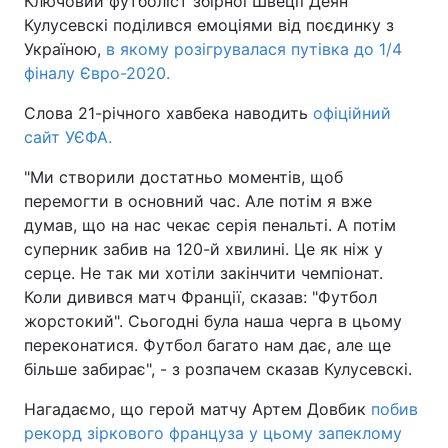
Ключовий футболіст збірної Швеції Деян
Кулусевскі поділився емоціями від поєдинку з
Україною,
в якому розігрувалася путівка до 1/4
фіналу Євро-2020.
Слова 21-річного хавбека наводить
офіційний
сайт УЄФА.
"Ми створили достатньо моментів, щоб
перемогти в основний час. Але потім я вже
думав, що на нас чекає серія пенальті. А потім
суперник забив на 120-й хвилині. Це як ніж у
серце. Не так ми хотіли закінчити чемпіонат.
Коли дивився матч Франції, сказав: "Футбол
жорстокий". Сьогодні була наша черга в цьому
переконатися. Футбол багато нам дає, але ще
більше забирає", - з розпачем сказав Кулусевскі.
Нагадаємо, що герой матчу Артем Довбик
побив
рекорд зіркового француза у цьому запеклому