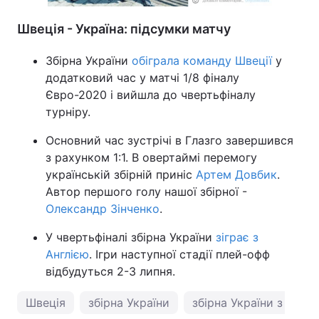
Швеція - Україна: підсумки матчу
Збірна України
обіграла команду Швеції
у
додатковий час у матчі 1/8 фіналу
Євро-2020 і вийшла до чвертьфіналу
турніру.
Основний час зустрічі в Глазго завершився
з рахунком 1:1. В овертаймі перемогу
українській збірній приніс
Артем Довбик
.
Автор першого голу нашої збірної -
Олександр Зінченко
.
У чвертьфіналі збірна України
зіграє з
Англією
. Ігри наступної стадії плей-офф
відбудуться 2-3 липня.
Швеція
збірна України
збірна України з футб