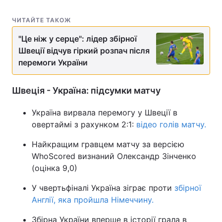
ЧИТАЙТЕ ТАКОЖ
"Це ніж у серце": лідер збірної
Швеції відчув гіркий розпач після
перемоги України
Швеція - Україна: підсумки матчу
Україна вирвала перемогу у Швеції в
овертаймі з рахунком 2:1:
відео голів матчу.
Найкращим гравцем матчу за версією
WhoScored визнаний Олександр Зінченко
(оцінка 9,0)
У чвертьфіналі Україна зіграє проти
збірної
Англії, яка пройшла Німеччину.
Збірна України вперше в історії грала в