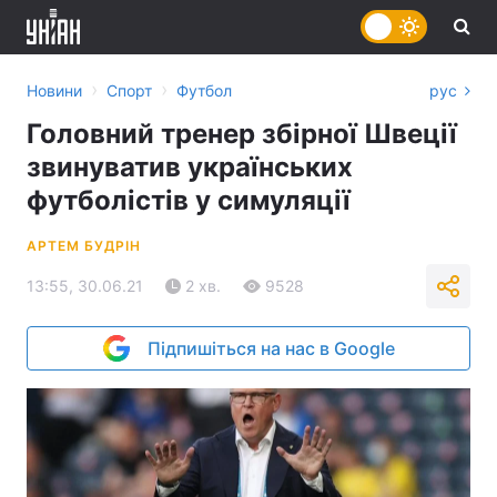
›
›
Новини
Спорт
Футбол
рус
Головний тренер збірної Швеції
звинуватив українських
футболістів у симуляції
АРТЕМ БУДРІН
13:55, 30.06.21
2 хв.
9528
Підпишіться на нас в Google