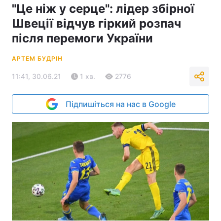
"Це ніж у серце": лідер збірної
Швеції відчув гіркий розпач
після перемоги України
АРТЕМ БУДРІН
11:41, 30.06.21
1 хв.
2776
Підпишіться на нас в Google