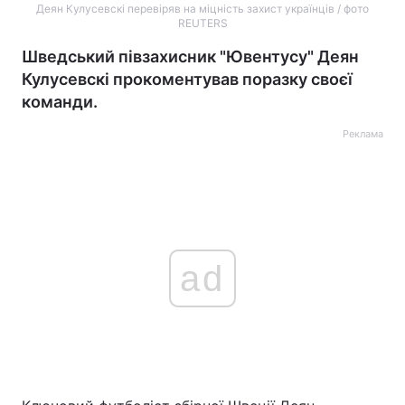
Деян Кулусевскі перевіряв на міцність захист українців / фото
REUTERS
Шведський півзахисник "Ювентусу" Деян
Кулусевскі прокоментував поразку своєї
команди.
Реклама
ad