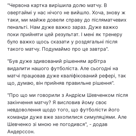
"Червона картка вирішила долю матчу. В
Тема оформлення
овертаймі у нас нічого не вийшло. Хоча, знову ж
таки, ми майже довели справу до післяматчевих
пенальті. Нам дуже важко зараз. Дуже важко
поки прийняти цей результат. І мені як тренеру
було важко щось сказати у роздягальні після
такого матчу. Подумаймо про це завтра".
"Був дуже здивований рішенням арбітра
видалити нашого футболіста. Але сьогодні на
матчі працював дуже кваліфікований рефері, так
що, думаю, він прийняв правильне рішення".
"Про що ми говорили з Андрієм Шевченком після
закінчення матчу? Я висловив йому своє
невдоволення щодо того, що футболісти його
команди дуже вже захопилися симуляціями. Але
Шевченко зі мною не погодився", - додав
Андерссон.