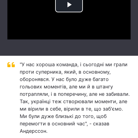
Play
Лонгріди
Video
Відео з Youtube
Статті
Інтерв'ю
Думки
Архів
Вакансії
"У нас хороша команда, і сьогодні ми грали
Контакти
проти суперника, який, в основному,
оборонявся. У нас було дуже багато
Послуги
гольових моментів, але ми й в штангу
потрапляли, і в поперечину, але не забивали.
Так, українці теж створювали моменти, але
ми вірили в себе, вірили в те, що заб'ємо.
Ми були дуже близькі до того, щоб
перемогти в основний час", - сказав
Андерссон.