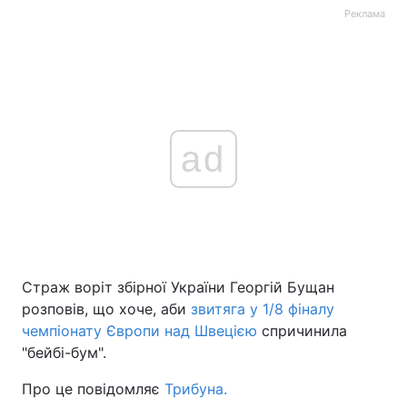
Реклама
ad
Страж воріт збірної України Георгій Бущан
розповів, що хоче, аби
звитяга у 1/8 фіналу
чемпіонату Європи над Швецією
спричинила
"бейбі-бум".
Про це повідомляє
Трибуна.