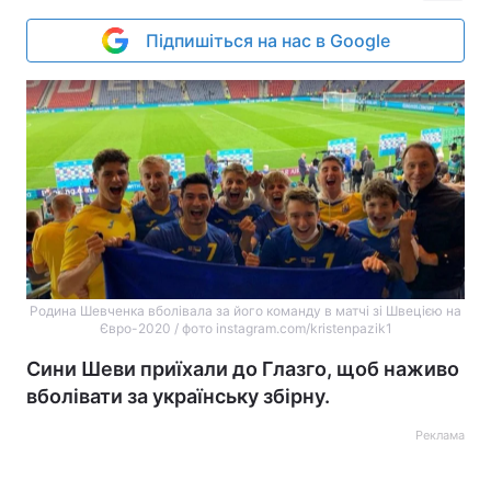
Підпишіться на нас в Google
Родина Шевченка вболівала за його команду в матчі зі Швецією на
Євро-2020 / фото instagram.com/kristenpazik1
Сини Шеви приїхали до Глазго, щоб наживо
вболівати за українську збірну.
Реклама