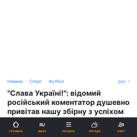
›
›
Новини
Спорт
Футбол
рус
"Слава Україні!": відомий
російський коментатор душевно
привітав нашу збірну з успіхом
на Євро-2020
RU
МОВА
ГОЛОВНА
РОЗДІЛИ
ПОГОДА
ЛАЙТ
АРТЕМ БУДРІН