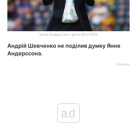
Янне Андерссон / фото REUTERS
Андрій Шевченко не поділив думку Янне
Андерссона.
Реклама
ad