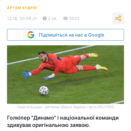
АРТЕМ БУДРІН
12:18, 30.06.21
2 хв.
3503
Підпишіться на нас в Google
Георгій Бущан - рятівник збірної України / фото REUTERS
Голкіпер "Динамо" і національної команди
здивував оригінальною заявою.