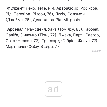
"
Фулхем
Тема оформлення
": Лено, Тете, Рім, Адарабіойо, Робінсон,
Рід, Перейра (Вілсон, 76), Лукіч, Соломон
(Джеймс, 76), Декордова-Рід, Мітровіч
"
Арсенал
": Рамсдейл, Уайт (Томіясу, 80), Габріел,
Саліба, Зінченко (Тірні, 72), Джака, Парті, Едегор,
Сака (Нелсон, 72), Троссард (Габріел Жезус, 77),
Мартінеллі (Фабіу Вієйра, 77)
Реклама
ad