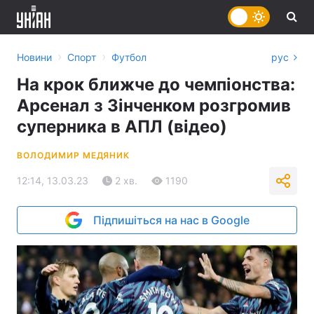
›
›
Новини
Спорт
Футбол
рус
На крок ближче до чемпіонства:
Арсенал з Зінченком розгромив
суперника в АПЛ (відео)
ВОЛОДИМИР МЕДЯНИК
12:14, 13.03.23
2 хв.
1190
Підпишіться на нас в Google