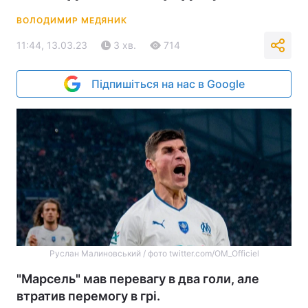
ВОЛОДИМИР МЕДЯНИК
11:44, 13.03.23
3 хв.
714
Підпишіться на нас в Google
Руслан Малиновський / фото twitter.com/OM_Officiel
"Марсель" мав перевагу в два голи, але
втратив перемогу в грі.