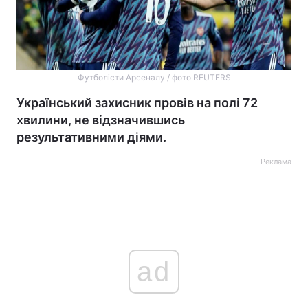
Футболісти Арсеналу / фото REUTERS
Український захисник провів на полі 72
хвилини, не відзначившись
результативними діями.
Реклама
ad