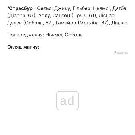
"
Страсбур
": Сельс, Джику, Гільбер, Ньямсі, Дагба
(Діарра, 67), Аолу, Сансон (Прчіч, 61), Лієнар,
Делен (Соболь, 67), Гамейро (Мотхіба, 67), Діалло
Попередження: Ньямсі, Соболь
Огляд матчу:
Реклама
ad