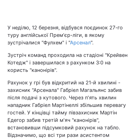
Головна
Війна
У неділю, 12 березня, відбувся поєдинок 27-го
туру англійської Прем'єр-ліги, в якому
Україна
Політика
зустрічалися "Фулхем" і "
Арсенал
".
Економіка
Світ
Зустріч команд проходила на стадіоні "Крейвен
Котедж" і завершилася з рахунком 3:0 на
Спорт
Наука
користь "канонірів".
Техно і зв'язок
Лайт
Рахунок у грі був відкритий на 21-й хвилині -
захисник "Арсенала" Габріел Магальянс забив
Зброя
Інциденти
після подачі з кутового. Через п'ять хвилин
нападник Габріел Мартінеллі збільшив перевагу
Здоров'я
Туризм
гостей. У кінцівці тайму півзахисник Мартін
Едегор забив третій м'яч "канонірів",
Цікавинки
Погода
встановивши підсумковий рахунок на табло.
Відзначимо, що всі три рази асистентом
Екологія
Регіони