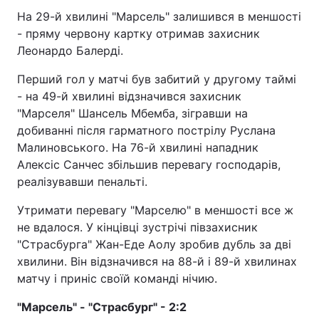
На 29-й хвилині "Марсель" залишився в меншості
- пряму червону картку отримав захисник
Леонардо Балерді.
Перший гол у матчі був забитий у другому таймі
- на 49-й хвилині відзначився захисник
"Марселя" Шансель Мбемба, зігравши на
добиванні після гарматного пострілу Руслана
Малиновського. На 76-й хвилині нападник
Алексіс Санчес збільшив перевагу господарів,
реалізувавши пенальті.
Утримати перевагу "Марселю" в меншості все ж
не вдалося. У кінцівці зустрічі півзахисник
"Страсбурга" Жан-Еде Аолу зробив дубль за дві
хвилини. Він відзначився на 88-й і 89-й хвилинах
матчу і приніс своїй команді нічию.
"Марсель" - "Страсбург" - 2:2