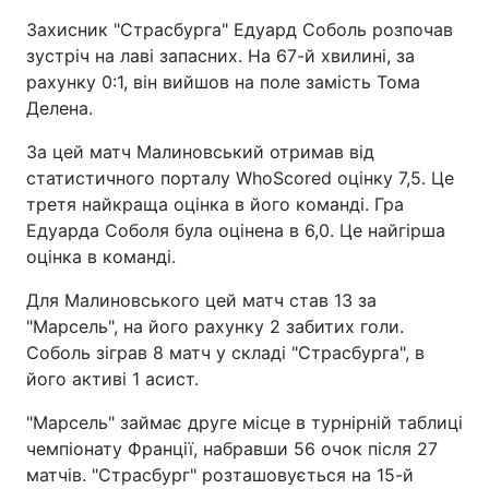
Захисник "Страсбурга" Едуард Соболь розпочав
зустріч на лаві запасних. На 67-й хвилині, за
рахунку 0:1, він вийшов на поле замість Тома
Делена.
За цей матч Малиновський отримав від
статистичного порталу WhoScored оцінку 7,5. Це
третя найкраща оцінка в його команді. Гра
Едуарда Соболя була оцінена в 6,0. Це найгірша
оцінка в команді.
Для Малиновського цей матч став 13 за
"Марсель", на його рахунку 2 забитих голи.
Соболь зіграв 8 матч у складі "Страсбурга", в
його активі 1 асист.
"Марсель" займає друге місце в турнірній таблиці
чемпіонату Франції, набравши 56 очок після 27
матчів. "Страсбург" розташовується на 15-й