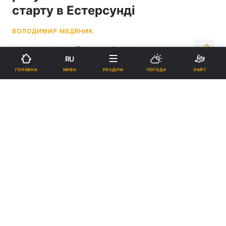
старту в Естерсунді
ВОЛОДИМИР МЕДЯНИК
18:34, 12.03.23
2 хв.
1060
RU
МОВА
ГОЛОВНА
РОЗДІЛИ
ПОГОДА
ЛАЙТ
Підпишіться на нас в Google
Антон Дудченко / фото biathlon.com.ua
Україну в гонці з масовим стартом на етапі в