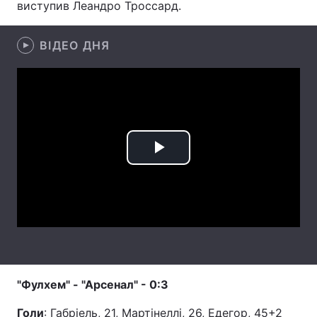
виступив Леандро Троссард.
Лонгріди
ВІДЕО ДНЯ
Відео з Youtube
Статті
Інтерв'ю
Думки
Архів
Вакансії
Play
Контакти
Video
Послуги
"Фулхем" - "Арсенал" - 0:3
Голи
: Габріель, 21, Мартінеллі, 26, Едегор, 45+2