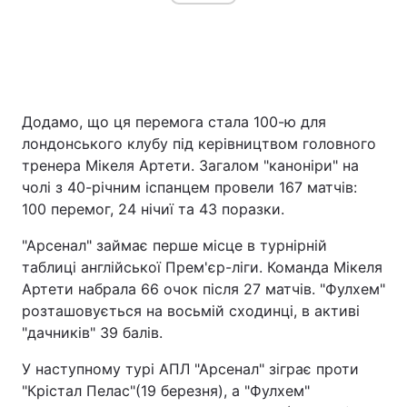
Додамо, що ця перемога стала 100-ю для
лондонського клубу під керівництвом головного
тренера Мікеля Артети. Загалом "каноніри" на
чолі з 40-річним іспанцем провели 167 матчів:
100 перемог, 24 нічиї та 43 поразки.
"Арсенал" займає перше місце в турнірній
таблиці англійської Прем'єр-ліги. Команда Мікеля
Артети набрала 66 очок після 27 матчів. "Фулхем"
розташовується на восьмій сходинці, в активі
"дачників" 39 балів.
У наступному турі АПЛ "Арсенал" зіграє проти
"Крістал Пелас"(19 березня), а "Фулхем"