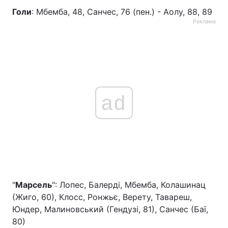
Голи
: Мбемба, 48, Санчес, 76 (пен.) - Аолу, 88, 89
Реклама
ad
"
Марсель
": Лопес, Балерді, Мбемба, Колашинац
(Жиго, 60), Клосс, Ронжьє, Верету, Тавареш,
Юндер, Малиновський (Гендузі, 81), Санчес (Баї,
80)