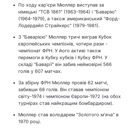
По ходу кар'єри Мюллер виступав за
німецькі "ТСВ 1861" (1963-1964) і "Баварію"
(1964-1979), а також американський "Форд-
Лодердейл Страйкерс" (1979-1981).
З "Баварією" Мюллер тричі виграв Кубок
європейських чемпіонів, чотири рази -
чемпіонат ФРН. У його активі також
перемоги в Кубку кубків і Кубку ФРН. У
складі "Баварії" він забив неймовірні 566
голів у 607 матчах.
За збірну ФРН Мюллер провів 62 матчі,
забивши 68 голів. Він ставав чемпіоном
світу-1974 і чемпіоном Європи-1972 (на обох
турнірах став найкращим бомбардиром).
Мюллер став володарем "Золотого м'яча" в
1970 році.