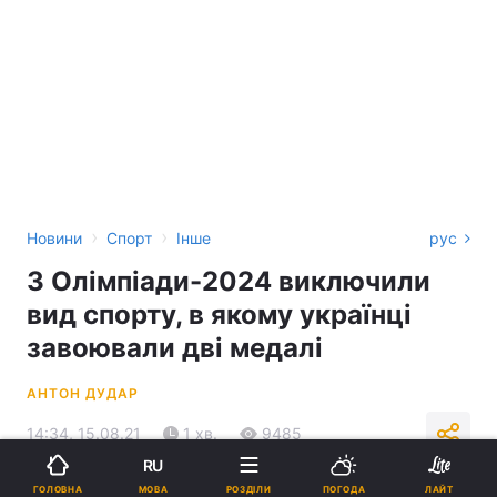
›
›
Новини
Спорт
Інше
рус
З Олімпіади-2024 виключили
вид спорту, в якому українці
завоювали дві медалі
АНТОН ДУДАР
14:34, 15.08.21
1 хв.
9485
RU
МОВА
ГОЛОВНА
РОЗДІЛИ
ПОГОДА
ЛАЙТ
Підпишіться на нас в Google