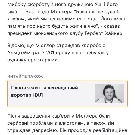
глибоку скорботу з його дружиною Уші і його
сім'єю. Без Герда Мюллера "Баварія" не була б
клубом, який ми всі любимо сьогодні. Його ім'я і
пам'ять про нього будуть жити вічно", - сказав
президент мюнхенського клубу Герберт Хайнер.
Відомо, що Мюллер страждав хворобою
Альцгеймера. З 2015 року він перебував у
будинку престарілих.
ЧИТАЙТЕ ТАКОЖ
Пішов з життя легендарний
воротар НХЛ
Після завершення кар'єри у Мюллера були
серйозні проблеми з алкоголем, а також він
страждав депресією. Він проходив реабілітаційне