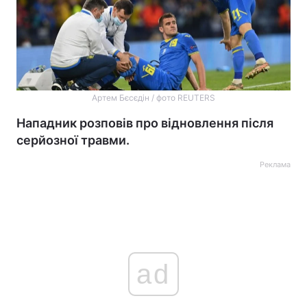
Артем Бєсєдін / фото REUTERS
Нападник розповів про відновлення після
серйозної травми.
Реклама
ad