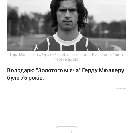
Герд Мюллер - найкращий бомбардир в історії Бундесліги / фото
fcbayern.com
Володарю "Золотого м'яча" Герду Мюллеру
було 75 років.
Реклама