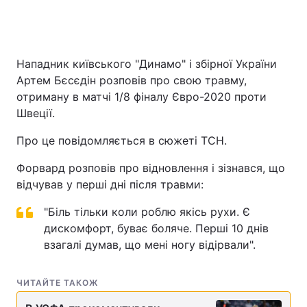
Головна
Війна
Нападник київського "Динамо" і збірної України
Артем Бєсєдін розповів про свою травму,
Україна
Політика
отриману в матчі 1/8 фіналу Євро-2020 проти
Швеції.
Економіка
Світ
Про це повідомляється в сюжеті ТСН.
Спорт
Наука
Форвард розповів про відновлення і зізнався, що
Техно і зв'язок
Лайт
відчував у перші дні після травми:
Зброя
Інциденти
"Біль тільки коли роблю якісь рухи. Є
дискомфорт, буває боляче. Перші 10 днів
Здоров'я
Туризм
взагалі думав, що мені ногу відірвали".
Цікавинки
Погода
ЧИТАЙТЕ ТАКОЖ
Екологія
Регіони