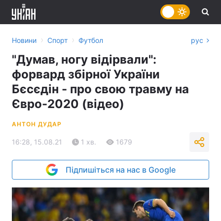
›
›
Новини
Спорт
Футбол
рус
"Думав, ногу відірвали":
форвард збірної України
Бєсєдін - про свою травму на
Євро-2020 (відео)
АНТОН ДУДАР
16:28, 15.08.21
1 хв.
1679
Підпишіться на нас в Google