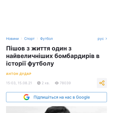
›
›
Новини
Спорт
Футбол
рус
Пішов з життя один з
найвеличніших бомбардирів в
історії футболу
АНТОН ДУДАР
15:03, 15.08.21
2 хв.
78039
Підпишіться на нас в Google