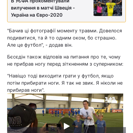
В УЄФА прокоментували
вилучення в матчі Швеція -
Лонгріди
Україна на Євро-2020
Відео з Youtube
Статті
"Бачив ці фотографії моменту травми. Довелося
подивитися, та й то одним оком, бо страшно.
Інтерв'ю
Думки
Але це футбол", - додав він.
Архів
Вакансії
Бєсєдін також відповів на питання про те, чому
не прибрав ногу перед зіткненням з суперником:
Контакти
"Навіщо тоді виходити грати у футбол, якщо
Послуги
потім прибирати ноги. Я так не звик. Я ніколи не
прибирав ноги".