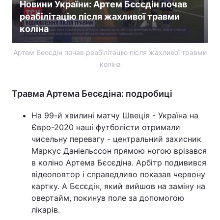
Новини України: Артем Бєсєдін почав
реабілітацію після жахливої травми
Тема оформлення
коліна
Артем Бесєдін почав реабілітацію після жахливої травми
коліна
Травма Артема Бесєдіна: подробиці
На 99-й хвилині матчу Швеція - Україна на
Євро-2020 наші футболісти отримали
чисельну перевагу - центральний захисник
Маркус Даніельссон прямою ногою врізався
в коліно Артема Бєсєдіна. Арбітр подивився
відеоповтор і справедливо показав червону
картку. А Бєсєдін, який вийшов на заміну на
овертайм, покинув поле за допомогою
лікарів.