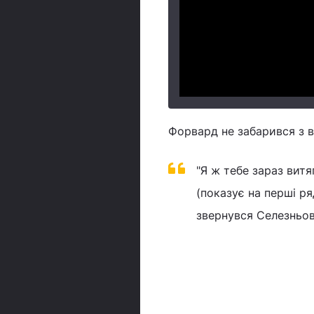
Форвард не забарився з в
"Я ж тебе зараз витя
(показує на перші ря
звернувся Селезньов