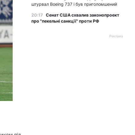
штурвал Boeing 737 і був приголомшений
20:17
Сенат США схвалив законопроект
про "пекельні санкції" проти РФ
Реклама
ником під