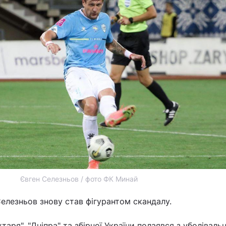
Євген Селезньов / фото ФК Минай
елезньов знову став фігурантом скандалу.
аря", "Дніпра" та збірної України полаявся з уболіваль