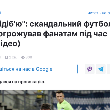
л
читать на 
ідіб'ю": скандальний футбо
огрожував фанатам під час
ідео)
1
2 хв.
808
іться на нас в Google
ався на провокацію.