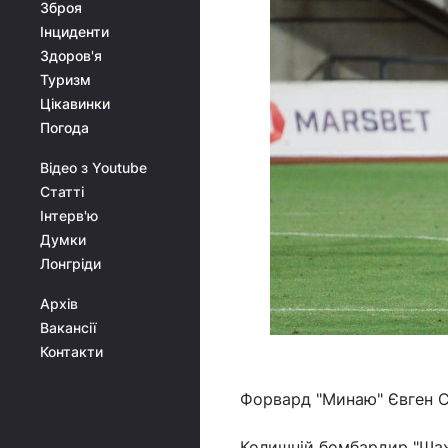
Зброя
Інциденти
Здоров'я
Туризм
Цікавинки
Погода
Відео з Youtube
Статті
Інтерв'ю
Думки
Лонгріди
Архів
Вакансії
Контакти
Форвард "Минаю" Євген С
Колишній бомбардир "Шахт