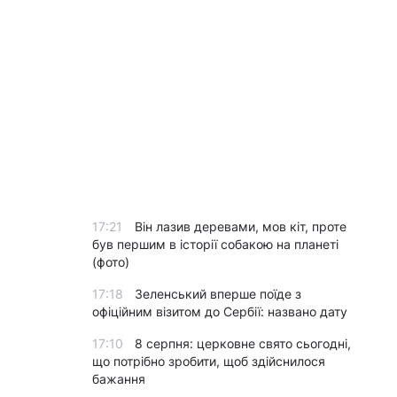
17:21
Він лазив деревами, мов кіт, проте
був першим в історії собакою на планеті
(фото)
17:18
Зеленський вперше поїде з
офіційним візитом до Сербії: названо дату
17:10
8 серпня: церковне свято сьогодні,
що потрібно зробити, щоб здійснилося
бажання