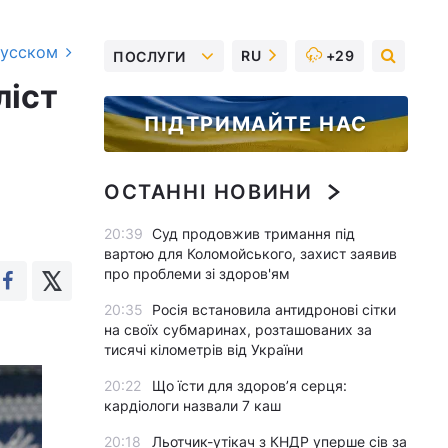
русском
RU
+29
ПОСЛУГИ
ліст
ПІДТРИМАЙТЕ НАС
ОСТАННІ НОВИНИ
20:39
Суд продовжив тримання під
вартою для Коломойського, захист заявив
про проблеми зі здоров'ям
20:35
Росія встановила антидронові сітки
на своїх субмаринах, розташованих за
тисячі кілометрів від України
20:22
Що їсти для здоров’я серця:
кардіологи назвали 7 каш
20:18
Льотчик-утікач з КНДР уперше сів за