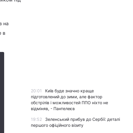
в на
е в
20:01
Київ буде значно краще
підготовлений до зими, але фактор
обстрілів і можливостей ППО ніхто не
відміняв, - Пантелеєв
19:52
Зеленський прибув до Сербії: деталі
першого офіційного візиту