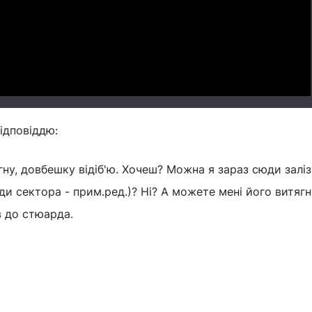
Video
ідповіддю:
гну, довбешку відіб'ю. Хочеш? Можна я зараз сюди заліз
ди сектора - прим.ред.)? Ні? А можете мені його витягну
 до стюарда.