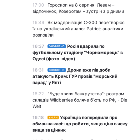
17:00
Гороскоп на 8 серпня: Левам –
відпочинок, Козерогам – зустріч з рідними
16:49
Як модернізація С-300 перетворює
їх на український аналог Patriot: аналітики
розповіли
16:37
Росія вдарила по
ОНОВЛЕНО
футбольному стадіону "Чорноморець" в
Одесі (фото, відео)
16:31
Дрони вже пів доби
ОНОВЛЕНО
атакують Крим: ГУР провів "морський
парад" у Ялті
16:22
"Буде хвиля банкрутства": розгром
складів Wildberries боляче бʼють по РФ, - Die
Welt
16:18
Українців попередили про
УНІАН
обман на касі: що робити, якщо ціна в чеку
вища за цінник