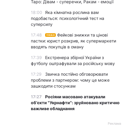
Таро: Дівам - суперечки, Ракам - емоції
18:00
Яка кімнатна рослина вам
подобається: психологічний тест на
суперсилу
17:48
Фейкові знижки та цінові
УНІАН
пастки: юрист розкрив, як супермаркети
вводять покупців в оману
17:39
Екстренера збірної України з
футболу оштрафували за російську мову
17:29
Звичка постійно обговорювати
проблеми з партнером: чому це може
зашкодити стосункам
17:27
Росіяни масовано атакували
обʼєкти "Укрнафти": зруйновано критично
важливе обладнання
Реклама