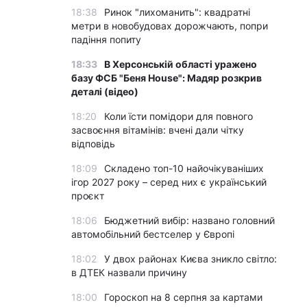
18:38
Ринок "лихоманить": квадратні
метри в новобудовах дорожчають, попри
падіння попиту
18:33
В Херсонській області уражено
базу ФСБ "Беня House": Мадяр розкрив
деталі (відео)
18:20
Коли їсти помідори для повного
засвоєння вітамінів: вчені дали чітку
відповідь
18:09
Складено топ-10 найочікуваніших
ігор 2027 року – серед них є український
проєкт
18:06
Бюджетний вибір: названо головний
автомобільний бестселер у Європі
18:02
У двох районах Києва зникло світло:
в ДТЕК назвали причину
18:00
Гороскоп на 8 серпня за картами