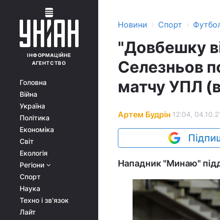
›
›
Новини
Спорт
Футбо
"Довбешку в
ІНФОРМАЦІЙНЕ
Селезньов п
АГЕНТСТВО
матчу УПЛ (в
Головна
Війна
Україна
Артем Будрін
12:04, 04.10.2
Політика
Економіка
Підпиш
Світ
Екологія
Нападник "Минаю" підд
Регіони
Спорт
Наука
Техно і зв'язок
Лайт