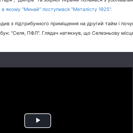
,
в якому "Минай" поступився "Металісту 1925".
див з підтрибунного приміщення на другий тайм і почу
бун: "Селя, ПФЛ". Глядач натякнув, що Селезньову місц
Play