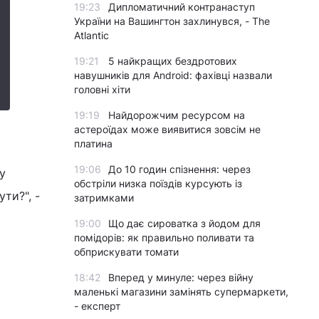
19:23
Дипломатичний контранаступ
України на Вашингтон захлинувся, - The
Atlantic
19:21
5 найкращих бездротових
навушників для Android: фахівці назвали
головні хіти
19:19
Найдорожчим ресурсом на
астероїдах може виявитися зовсім не
платина
19:06
До 10 годин спізнення: через
у
обстріли низка поїздів курсують із
ти?", -
затримками
19:00
Що дає сироватка з йодом для
помідорів: як правильно поливати та
обприскувати томати
18:42
Вперед у минуле: через війну
маленькі магазини замінять супермаркети,
- експерт