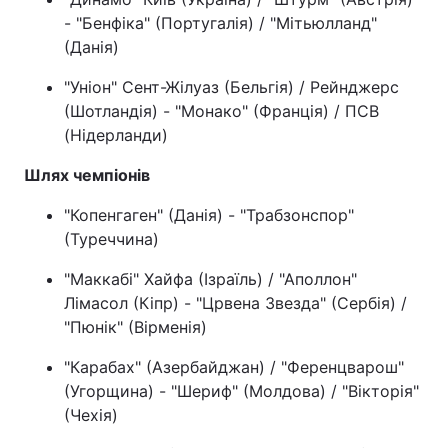
- "Бенфіка" (Португалія) / "Мітьюлланд"
(Данія)
"Уніон" Сент-Жілуаз (Бельгія) / Рейнджерс
(Шотландія) - "Монако" (Франція) / ПСВ
(Нідерланди)
Шлях чемпіонів
"Копенгаген" (Данія) - "Трабзонспор"
(Туреччина)
"Маккабі" Хайфа (Ізраїль) / "Аполлон"
Лімасол (Кіпр) - "Црвена Звезда" (Сербія) /
"Пюнік" (Вірменія)
"Карабах" (Азербайджан) / "Ференцварош"
(Угорщина) - "Шериф" (Молдова) / "Вікторія"
(Чехія)