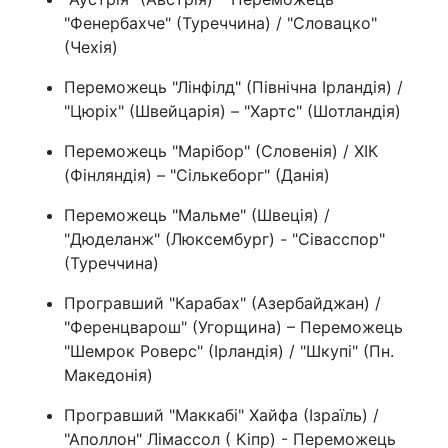
"Фенербахче" (Туреччина) / "Словацко"
Тема оформлення
(Чехія)
Переможець "Лінфілд" (Північна Ірландія) /
"Цюріх" (Швейцарія) – "Хартс" (Шотландія)
Переможець "Марібор" (Словенія) / ХІК
(Фінляндія) – "Сількеборг" (Данія)
Переможець "Мальме" (Швеція) /
"Дюделанж" (Люксембург) - "Сівасспор"
(Туреччина)
Програвший "Карабах" (Азербайджан) /
"Ференцварош" (Угорщина) – Переможець
"Шемрок Роверс" (Ірландія) / "Шкупі" (Пн.
Македонія)
Програвший "Маккабі" Хайфа (Ізраїль) /
"Аполлон" Лімассол ( Кіпр) - Переможець