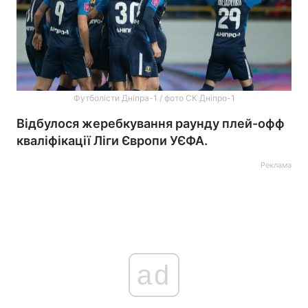
Футболісти Дніпра-1 / фото СК Дніпро-1
Відбулося жеребкування раунду плей-офф
кваліфікації Ліги Європи УЄФА.
Реклама
ad