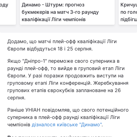
воду
Динамо - Штурм: прогноз
Кричущ
букмекерів на матч 3-го раунду
по гол
кваліфікації Ліги чемпіонів
підбіг
Додамо, що матчі плей-офф кваліфікації Ліги
Європи відбудуться 18 і 25 серпня.
Якщо "Дніпро-1" переможе свого суперника в
раунді плей-офф, то вийде в груповий етап Ліги
Європи. У разі поразки продовжить виступи на
груповому етапі Ліги конференцій. Жеребкування
групових етапів єврокубків заплановане на 26
серпня.
Раніше УНІАН повідомляв, що свого потенційного
суперника в плей-офф раунді кваліфікації Ліги
чемпіонів
дізналося київське "Динамо"
.