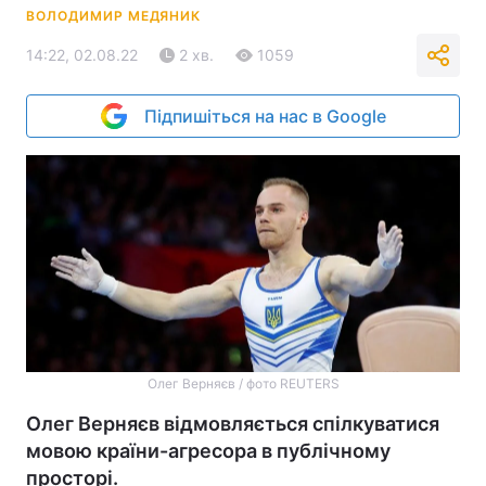
ВОЛОДИМИР МЕДЯНИК
14:22, 02.08.22
2 хв.
1059
Підпишіться на нас в Google
Олег Верняєв / фото REUTERS
Олег Верняєв відмовляється спілкуватися
мовою країни-агресора в публічному
просторі.