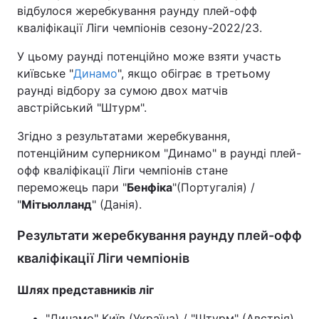
відбулося жеребкування раунду плей-офф
кваліфікації Ліги чемпіонів сезону-2022/23.
У цьому раунді потенційно може взяти участь
київське "
Динамо
", якщо обіграє в третьому
раунді відбору за сумою двох матчів
австрійський "Штурм".
Згідно з результатами жеребкування,
потенційним суперником "Динамо" в раунді плей-
офф кваліфікації Ліги чемпіонів стане
переможець пари "
Бенфіка
"(Португалія) /
"
Мітьюлланд
" (Данія).
Результати жеребкування раунду плей-офф
кваліфікації Ліги чемпіонів
Шлях представників ліг
"Динамо" Київ (Україна) / "Штурм" (Австрія)