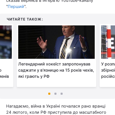
сказав Верняєв в інтерв'ю YouTube-каналу
"
Перший
".
ЧИТАЙТЕ ТАКОЖ:
Легендарний хокеїст запропонував
У розп
о
саджати у в'язницю на 15 років чехів,
збірно
менів
які грають у РФ
російс
Нагадаємо, війна в Україні почалася рано вранці
24 лютого, коли РФ приступила до масштабного