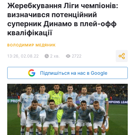
Жеребкування Ліги чемпіонів:
визначився потенційний
суперник Динамо в плей-офф
кваліфікації
ВОЛОДИМИР МЕДЯНИК
13:26, 02.08.22
2 хв.
2722
Підпишіться на нас в Google