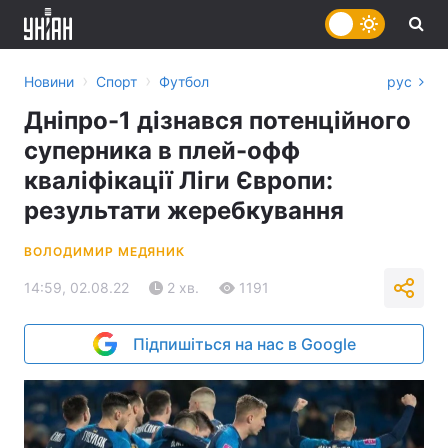
›
›
Новини
Спорт
Футбол
рус
Дніпро-1 дізнався потенційного
суперника в плей-офф
кваліфікації Ліги Європи:
результати жеребкування
ВОЛОДИМИР МЕДЯНИК
14:59, 02.08.22
2 хв.
1191
Підпишіться на нас в Google