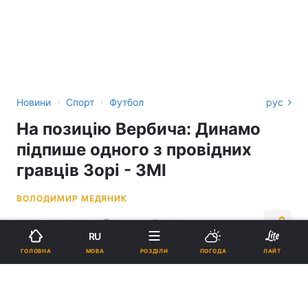
›
›
Новини
Спорт
Футбол
рус
На позицію Вербича: Динамо
підпише одного з провідних
гравців Зорі - ЗМІ
ВОЛОДИМИР МЕДЯНИК
12:38, 02.08.22
2 хв.
1011
RU
МОВА
ГОЛОВНА
РОЗДІЛИ
ПОГОДА
ЛАЙТ
Підпишіться на нас в Google