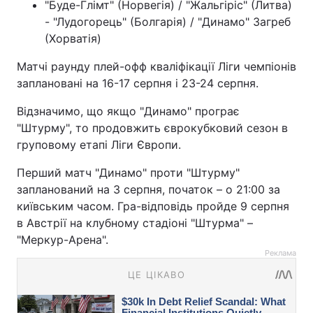
"Буде-Глімт" (Норвегія) / "Жальгіріс" (Литва)
- "Лудогорець" (Болгарія) / "Динамо" Загреб
(Хорватія)
Матчі раунду плей-офф кваліфікації Ліги чемпіонів
заплановані на 16-17 серпня і 23-24 серпня.
Відзначимо, що якщо "Динамо" програє
"Штурму", то продовжить єврокубковий сезон в
груповому етапі Ліги Європи.
Перший матч "Динамо" проти "Штурму"
запланований на 3 серпня, початок – о 21:00 за
київським часом. Гра-відповідь пройде 9 серпня
в Австрії на клубному стадіоні "Штурма" –
"Меркур-Арена".
Реклама