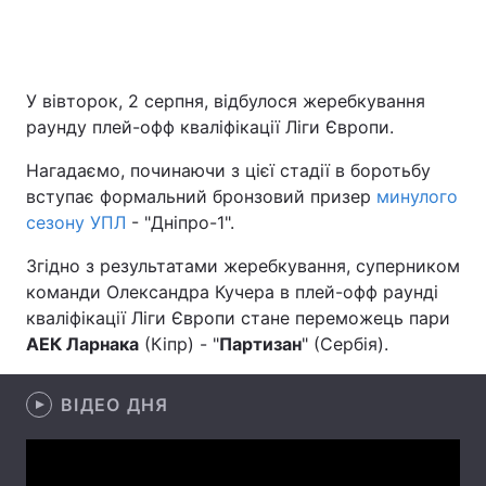
Головна
Війна
У вівторок, 2 серпня, відбулося жеребкування
раунду плей-офф кваліфікації Ліги Європи.
Україна
Політика
Нагадаємо, починаючи з цієї стадії в боротьбу
Економіка
Світ
вступає формальний бронзовий призер
минулого
сезону УПЛ
- "Дніпро-1".
Спорт
Наука
Згідно з результатами жеребкування, суперником
Техно і зв'язок
Лайт
команди Олександра Кучера в плей-офф раунді
кваліфікації Ліги Європи стане переможець пари
Зброя
Інциденти
АЕК Ларнака
(Кіпр) - "
Партизан
" (Сербія).
Здоров'я
Туризм
ВІДЕО ДНЯ
Цікавинки
Погода
Екологія
Регіони