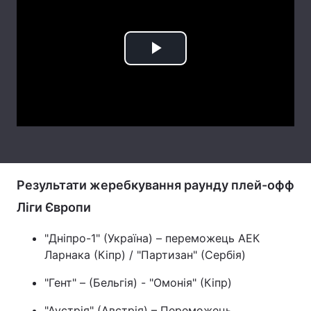
Лонгріди
Play
Відео з Youtube
Статті
Video
Інтерв'ю
Думки
Архів
Вакансії
Контакти
Результати жеребкування раунду плей-офф
Послуги
Ліги Європи
"Дніпро-1" (Україна) – переможець АЕК
Ларнака (Кіпр) / "Партизан" (Сербія)
"Гент" – (Бельгія) - "Омонія" (Кіпр)
"Аустрія" (Австрія) – Переможець