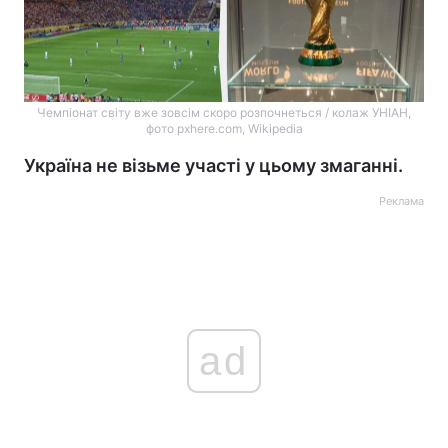
Чемпіонат світу вже зовсім скоро розпочнеться / колаж УНІАН,
фото pxhere.com, Wikipedia
Україна не візьме участі у цьому змаганні.
Реклама
ad