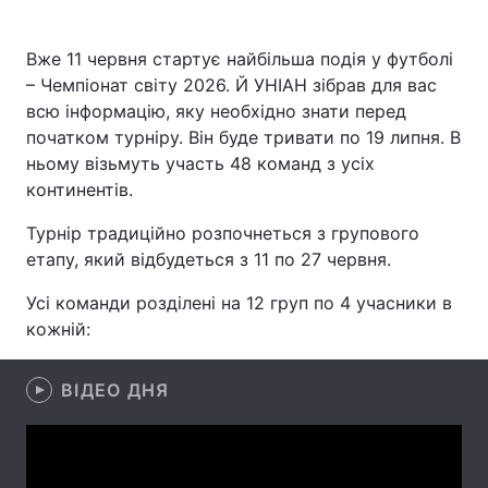
Вже 11 червня стартує найбільша подія у футболі
– Чемпіонат світу 2026. Й УНІАН зібрав для вас
Головна
Війна
всю інформацію, яку необхідно знати перед
початком турніру. Він буде тривати по 19 липня. В
Україна
Політика
ньому візьмуть участь 48 команд з усіх
континентів.
Економіка
Світ
Турнір традиційно розпочнеться з групового
Спорт
Наука
етапу, який відбудеться з 11 по 27 червня.
Техно і зв'язок
Лайт
Усі команди розділені на 12 груп по 4 учасники в
кожній:
Зброя
Інциденти
Здоров'я
Туризм
ВІДЕО ДНЯ
Цікавинки
Погода
Екологія
Регіони