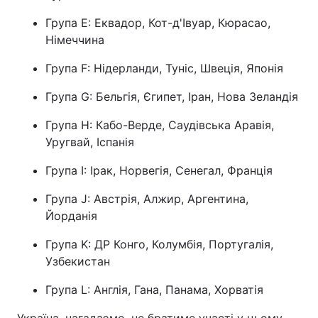
Група E: Еквадор, Кот-д'Івуар, Кюрасао,
Тема оформлення
Німеччина
Група F: Нідерланди, Туніс, Швеція, Японія
Група G: Бельгія, Єгипет, Іран, Нова Зеландія
Група H: Кабо-Верде, Саудівська Аравія,
Уругвай, Іспанія
Група I: Ірак, Норвегія, Сенегал, Франція
Група J: Австрія, Алжир, Аргентина,
Йорданія
Група K: ДР Конго, Колумбія, Португалія,
Узбекистан
Група L: Англія, Гана, Панама, Хорватія