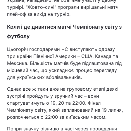
Україна, нагадаємо, не братиме участі у цьому
турнірі. "Жовто-сині" програли вирішальні матчі
плей-оф за вихід на турнір.
Коли і де дивитися матчі Чемпіонату світу з
футболу
Цьогоріч господарями ЧС виступають одразу
три країни Північної Америки – США, Канада та
Мексика. Більшість матчів буде підлаштована під
місцевий час, що ускладнює процес перегляду
для українських вболівальників.
Однак все ж таки вже на груповому етапі деякі
зустрічі пройдуть у зручний час – вони
стартуватимуть о 19, 20 та 22:00. Фінал
Чемпіонату світу, який запланований на 19 липня,
розпочнеться о 22:00 за київським часом.
Попри значну різницю в часі через проведення