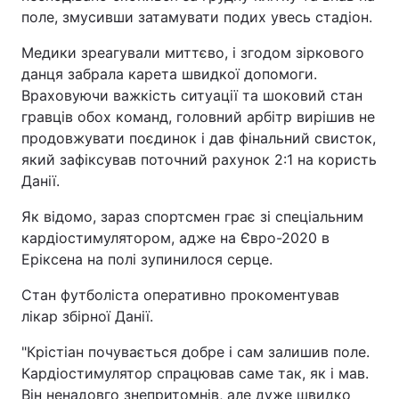
поле, змусивши затамувати подих увесь стадіон.
Медики зреагували миттєво, і згодом зіркового
данця забрала карета швидкої допомоги.
Враховуючи важкість ситуації та шоковий стан
гравців обох команд, головний арбітр вирішив не
продовжувати поєдинок і дав фінальний свисток,
який зафіксував поточний рахунок 2:1 на користь
Данії.
Як відомо, зараз спортсмен грає зі спеціальним
кардіостимулятором, адже на Євро-2020 в
Еріксена на полі зупинилося серце.
Стан футболіста оперативно прокоментував
лікар збірної Данії.
"Крістіан почувається добре і сам залишив поле.
Кардіостимулятор спрацював саме так, як і мав.
Він ненадовго знепритомнів, але дуже швидко