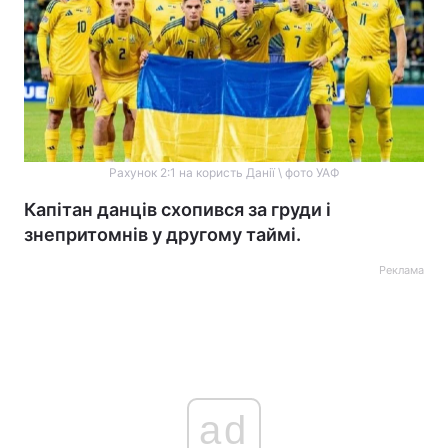
Рахунок 2:1 на користь Данії \ фото УАФ
Капітан данців схопився за груди і
знепритомнів у другому таймі.
Реклама
ad