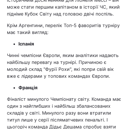
історичним досягненням для Ліонеля Мессі – він
може стати першим капітаном в історії ЧС, який
підніме Кубок Світу над головою двічі поспіль.
Крім Аргентини, перелік Топ-5 фаворитів турніру
має такий вигляд:
Іспанія
Чинні чемпіони Європи, яким аналітики надають
найбільшу перевагу на турнірі. Причиною є
молодий склад "Фурії Рохи", які попри свій вік
вже є лідерами у топових командах Європи.
Франція
Фіналіст минулого Чемпіонату світу. Команда має
один з найглибших і найбільш збалансованих
складів у світі. Минулого разу вони втратили
титул лише у серії післяматчевих пенальті. І
цьогоріч команда Дідьє Дешама спробує взяти