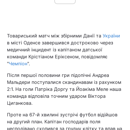
Товариський матч між збірними Данії та
України
в місті Оденсе завершився достроково через
медичний інцидент із капітаном датської
команди Крістіаном Еріксеном, повідомляє
"
Чемпіон
".
Після першої половини гри підопічні Андреа
Мальдери поступалися скандинавам із рахунком
2:1. На голи Патріка Доргу та Йоакіма Меле наша
команда відповіла точним ударом Віктора
Циганкова.
Проте на 67-й хвилині зустрічі футбол відійшов
на другий план. Капітан господарів поля
несподівано схопився за грудну клітку та впав на