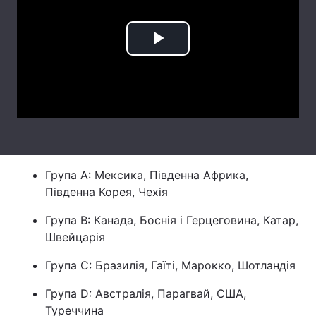
Лонгріди
Play
Відео з Youtube
Статті
Video
Інтерв'ю
Думки
Архів
Вакансії
Контакти
Група A: Мексика, Південна Африка,
Послуги
Південна Корея, Чехія
Група B: Канада, Боснія і Герцеговина, Катар,
Швейцарія
Група C: Бразилія, Гаїті, Марокко, Шотландія
Група D: Австралія, Парагвай, США,
Туреччина