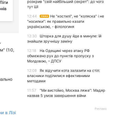
розкрив "свій найбільший секрет": до чого
Ліги
чемпіонаті Англії був
тут ШІ
онів
забитий унікальний гол зі своєї
С
половини поля (відео)
12:44
Не "костилі", не "коляска" і не
УНІАН
"носилки": як правильно казати
українською, - філологиня
12:30
Шторка для душу йде в минуле: їй
,
знайшли зручнішу заміну
" (1:0,
12:18
На Одещині через атаку РФ
обмежено рух до пунктів пропуску з
Молдовою, – ДПСУ
12:08
Як відучити кота залазити на стіл:
власники поділилися ефективними
нально
методами
11:57
"Ми вистоїмо, Москва ляже": Мадяр
назвав 5 умов завершення війни
Реклама
и в Лізі