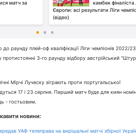
ися матч за
камбек фіналіста 
Європи: всі результати Ліги чемпі
(відео)
 до раунду плей-оф кваліфікації Ліги чемпіонів 2022/23
протистоянні 3-го раунду відбору австрійський "Штурм
ічні Мірчі Луческу зіграють проти португальської
удуться 17 і 23 серпня. Перший матч буде для киян номі
дь - гостьовим.
кавити новини:
едав УАФ телеправа на вирішальні матчі збірної Україн