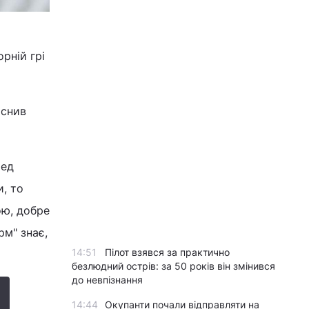
рній грі
яснив
ред
, то
ою, добре
м" знає,
14:51
Пілот взявся за практично
безлюдний острів: за 50 років він змінився
до невпізнання
14:44
Окупанти почали відправляти на