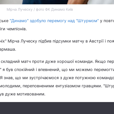
Мірча Луческу / фото ФК Динамо Київ
вське
"Динамо" здобуло перемогу над "Штурмом"
у повто
іги чемпіонів.
іх" Мірча Луческу підбив підсумки матчу в Австрії і по
Гармаша.
о складний матч проти дуже хорошої команди. Якщо пе
 я був спокійний і впевнений, що ми можемо перемогти
. Я знав, що ми зустрічаємося з дуже потужною команд
 молодими, переповненими ентузіазмом гравцями. "Штур
і був дуже мотивованим.