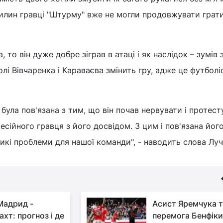
вилин гравці "Штурму" вже не могли продовжувати грат
 то він дуже добре зіграв в атаці і як наслідок – зумів 
лі Вівчаренка і Караваєва змінить гру, адже це футболі
була пов'язана з тим, що він почав нервувати і протест
сійного гравця з його досвідом. З цим і пов'язана його
ликі проблеми для нашої команди", - наводить слова Лу
Мадрид -
Асист Яремчука 
хт: прогноз і де
перемога Бенфіки