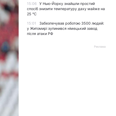
15:06
У Нью-Йорку знайшли простий
спосіб знизити температуру даху майже на
25 °C
15:01
Забезпечував роботою 3500 людей:
у Житомирі зупинився німецький завод
після атаки РФ
Реклама