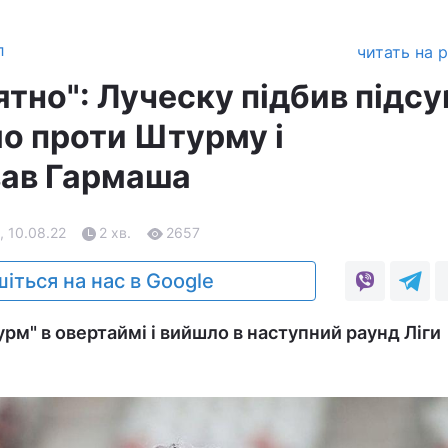
л
читать на 
ятно": Луческу підбив підс
о проти Штурму і
вав Гармаша
, 10.08.22
2 хв.
2657
іться на нас в Google
рм" в овертаймі і вийшло в наступний раунд Ліги