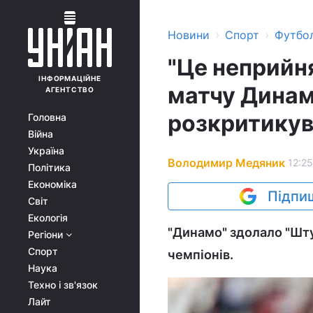
›
›
Новини
Спорт
Футбо
"Це неприйн
ІНФОРМАЦІЙНЕ
матчу Динам
АГЕНТСТВО
розкритику
Головна
Війна
Україна
Володимир Медяник
12:25
Політика
Економіка
Підпиш
Світ
Екологія
"Динамо" здолало "Шту
Регіони
Спорт
чемпіонів.
Наука
Техно і зв'язок
Лайт