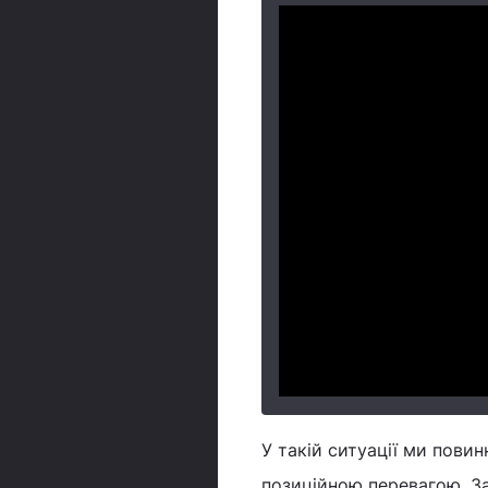
У такій ситуації ми пови
позиційною перевагою. За