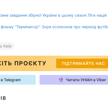
вне завдання збірної України в цьому сезоні Ліги націй
 фільму "Термінатор": Зоря оголосила про перехід футб
о Київ
ІТЬ ПРОЄКТУ
ПІДТРИМАЙТЕ НАС
 в Telegram
Читати УНІАН в Viber
ІВ