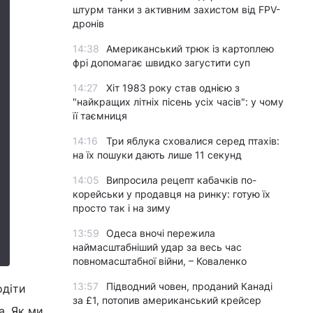
штурм танки з активним захистом від FPV-
дронів
14:38
Американський трюк із картоплею
фрі допомагає швидко загустити суп
14:27
Хіт 1983 року став однією з
"найкращих літніх пісень усіх часів": у чому
її таємниця
14:16
Три яблука сховалися серед птахів:
на їх пошуки дають лише 11 секунд
14:05
Випросила рецепт кабачків по-
корейськи у продавця на ринку: готую їх
просто так і на зиму
13:59
Одеса вночі пережила
наймасштабніший удар за весь час
повномасштабної війни, – Коваленко
13:57
Підводний човен, проданий Канаді
одіти
за £1, потопив американський крейсер
а. Як ми