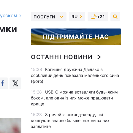
русском
RU
+21
ПОСЛУГИ
умки
ПІДТРИМАЙТЕ НАС
ОСТАННІ НОВИНИ
15:38
Колишня дружина Дзідзьо в
особливий день показала маленького сина
(фото)
15:28
USB-C можна вставляти будь-яким
боком, але один із них може працювати
краще
15:23
8 речей із секонд-хенду, які
коштують значно більше, ніж ви за них
заплатите