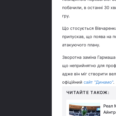
побачили, в останні 30 х
гру.
Що стосується Вівчаренка,
припускав, що поява на по
атакуючого плану.
Зворотна заміна Гармаша 
що неприйнятно для профе
адже він міг створити ве
офіційний
сайт "Динамо"
.
ЧИТАЙТЕ ТАКОЖ:
"Момент
Реал 
геніальності": у
Айнтра