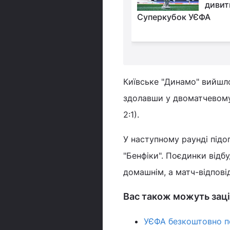
чемпіонаті Англії був
дивит
кальний гол зі своєї
Суперкубок УЄФА
оля (відео)
Київське "Динамо" вийшло
здолавши у двоматчевому 
2:1).
У наступному раунді підоп
"Бенфіки". Поєдинки відб
домашнім, а матч-відпові
Вас також можуть заці
УЄФА безкоштовно пер