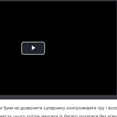
Play
Video
нні були не дозволити супернику контролювати гру і вол
мість цього хотіли змусити їх багато рухатися без м'яч