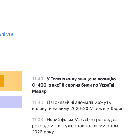
оліста
11:43
У Геленджику знищено позицію
С-400, з якої 8 серпня били по Україні, -
Мадяр
11:40
Дві океанічні аномалії можуть
вплинути на зиму 2026–2027 років у Європі
11:38
Новий фільм Marvel б’є рекорд за
рекордом - він уже став головним хітом
2026 року