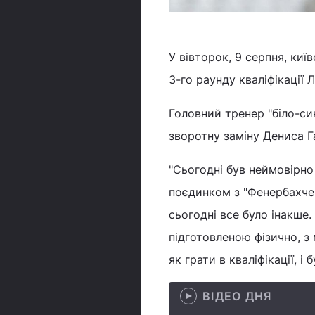
У вівторок, 9 серпня, киї
3-го раунду кваліфікації Л
Головний тренер "біло-син
зворотну заміну Дениса 
"Сьогодні був неймовірн
поєдинком з "Фенербахче"
сьогодні все було інакше
підготовленою фізично, з
як грати в кваліфікації, 
ВІДЕО ДНЯ