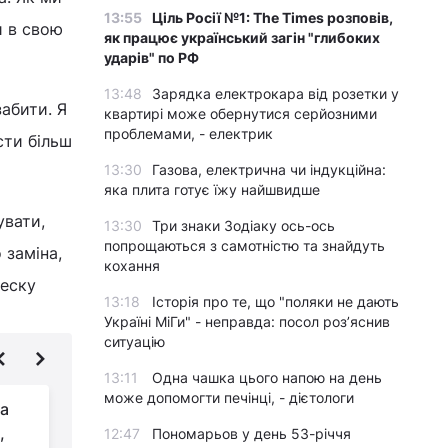
13:55
Ціль Росії №1: The Times розповів,
и в свою
як працює український загін "глибоких
ударів" по РФ
13:48
Зарядка електрокара від розетки у
забити. Я
квартирі може обернутися серйозними
проблемами, - електрик
сти більш
13:30
Газова, електрична чи індукційна:
яка плита готує їжу найшвидше
увати,
13:30
Три знаки Зодіаку ось-ось
попрощаються з самотністю та знайдуть
 заміна,
кохання
ческу
13:18
Історія про те, що "поляки не дають
Україні МіГи" - неправда: посол роз’яснив
ситуацію
13:11
Одна чашка цього напою на день
може допомогти печінці, - дієтологи
та
"Момент
,
геніальності": у
12:47
Пономарьов у день 53-річчя