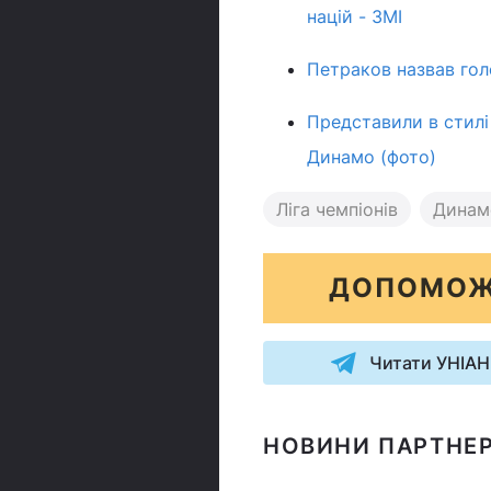
націй - ЗМІ
Петраков назвав голо
Представили в стилі
Динамо (фото)
Ліга чемпіонів
Динам
ДОПОМОЖ
Читати УНІАН
НОВИНИ ПАРТНЕР