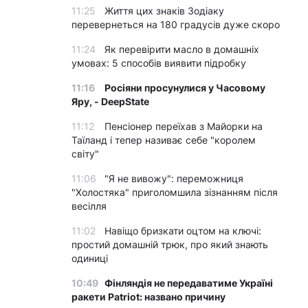
11:25
Життя цих знаків Зодіаку
перевернеться на 180 градусів дуже скоро
11:24
Як перевірити масло в домашніх
умовах: 5 способів виявити підробку
11:16
Росіяни просунулися у Часовому
Яру, - DeepState
11:12
Пенсіонер переїхав з Майорки на
Таїланд і тепер називає себе "королем
світу"
11:06
"Я не вивожу": переможниця
"Холостяка" приголомшила зізнанням після
весілля
11:02
Навіщо бризкати оцтом на ключі:
простий домашній трюк, про який знають
одиниці
10:49
Фінляндія не передаватиме Україні
ракети Patriot: названо причину