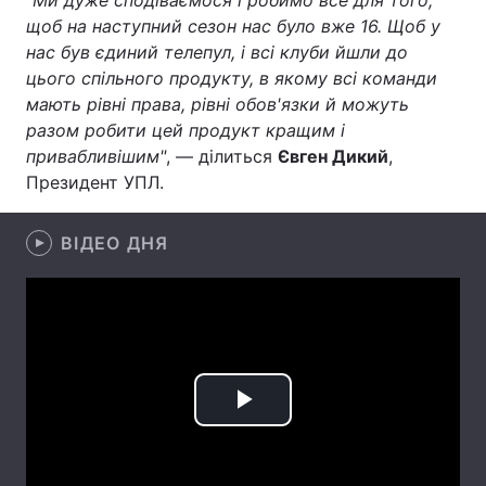
"Ми дуже сподіваємося і робимо все для того,
щоб на наступний сезон нас було вже 16. Щоб у
Лонгріди
нас був єдиний телепул, і всі клуби йшли до
цього спільного продукту, в якому всі команди
Відео з Youtube
Статті
мають рівні права, рівні обов'язки й можуть
разом робити цей продукт кращим і
Інтерв'ю
Думки
привабливішим"
, — ділиться
Євген Дикий
,
Президент УПЛ.
Архів
Вакансії
ВІДЕО ДНЯ
Контакти
Послуги
Play
Video