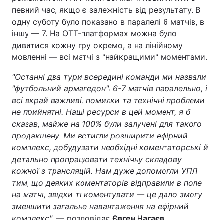
певний час, якщо є залежність від результату. В
одну суботу було показано в паралелі 6 матчів, в
іншу — 7. На ОТТ-платформах можна було
дивитися кожну гру окремо, а на лінійному
мовленні — всі матчі з "найкращими" моментами.
"Останні два тури всередині команди ми назвали
"футбольний армагедон": 6-7 матчів паралельно, і
всі вкрай важливі, помилки та технічні проблеми
не прийнятні. Наші ресурси в цей момент, я б
сказав, майже на 100% були залучені для такого
продакшену. Ми встигли розширити ефірний
комплекс, добудувати необхідні коментаторські й
детально пропрацювати технічну складову
кожної з трансляцій. Нам дуже допомогли УПЛ
тим, що деяких коментаторів відправили в поле
на матчі, звідки ті коментувати — це дало змогу
зменшити загальне навантаження на ефірний
комплекс"
, — розповідає
Євген Нагаєв
.