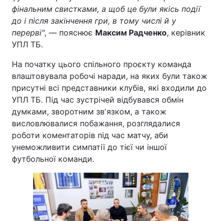
фінальним свистками, а щоб це були якісь події
до і після закінчення гри, в тому числі й у
перерві"
, — пояснює
Максим Радченко
, керівник
УПЛ ТБ.
На початку цього спільного проєкту команда
влаштовувала робочі наради, на яких були також
присутні всі представники клубів, які входили до
УПЛ ТБ. Під час зустрічей відбувався обмін
думками, зворотним звʼязком, а також
висловлювалися побажання, розглядалися
роботи коментаторів під час матчу, аби
унеможливити симпатії до тієї чи іншої
футбольної команди.