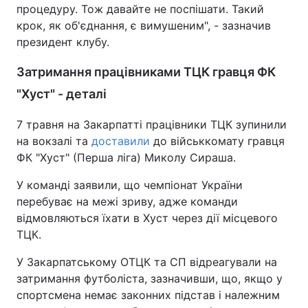
процедуру. Тож давайте не поспішати. Такий
крок, як об'єднання, є вимушеним", - зазначив
президент клубу.
Затримання працівниками ТЦК гравця ФК
"Хуст" - деталі
7 травня на Закарпатті працівники ТЦК зупинили
на вокзалі та
доставили
до військкомату гравця
ФК "Хуст" (Перша ліга) Миколу Сираша.
У команді заявили, що чемпіонат України
перебуває на межі зриву, адже команди
відмовляються їхати в Хуст через дії місцевого
ТЦК.
У Закарпатському ОТЦК та СП відреагували на
затримання футболіста, зазначивши, що, якщо у
спортсмена немає законних підстав і належним