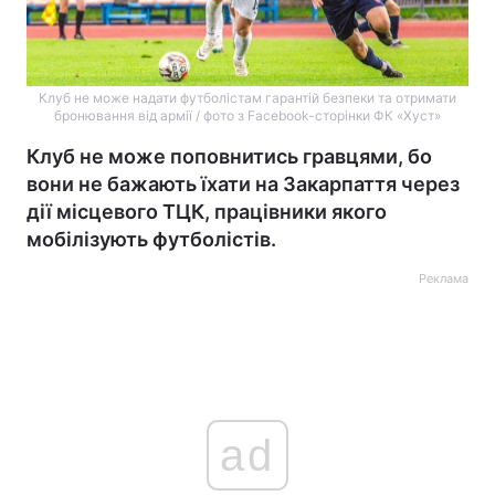
Клуб не може надати футболістам гарантій безпеки та отримати
бронювання від армії / фото з Facebook-сторінки ФК «Хуст»
Клуб не може поповнитись гравцями, бо
вони не бажають їхати на Закарпаття через
дії місцевого ТЦК, працівники якого
мобілізують футболістів.
Реклама
ad