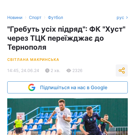
›
›
Новини
Спорт
Футбол
рус
"Гребуть усіх підряд": ФК "Хуст"
через ТЦК переїжджає до
Тернополя
СВІТЛАНА МАКРИНСЬКА
14:45, 24.06.24
2 хв.
2326
Підпишіться на нас в Google