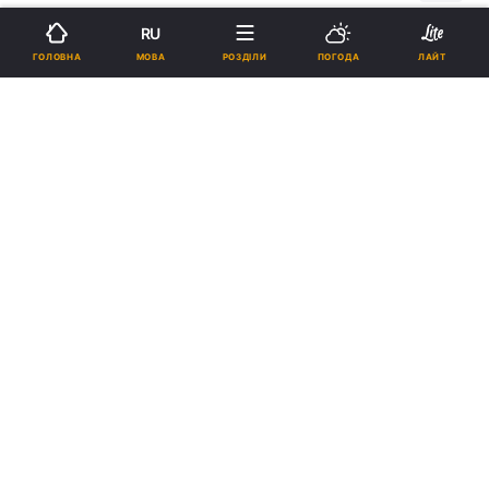
RU
Підпишіться на нас в Google
МОВА
ГОЛОВНА
РОЗДІЛИ
ПОГОДА
ЛАЙТ
Зінченко зізнався, що помилився в епізоді з пропущеним голом від
Словаччини / фото УНІАН
За словами захисника "синьо-жовтих",
навіть якби він не діставав м’яч, міг би
ліктем відчувати свого опонента і якось
йому завадити завдати удару.
Реклама