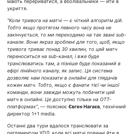
мають перериватися, а вболівальники — йти в
укриття.
"Коли тривога на матчі — є чіткий алгоритм дій.
Тобто якщо протягом певного часу вона не
закінчується, то ми переходимо на так звані sub-
канали. Вони якраз зроблені для того, щоб, якщо
тривога триває понад 30 хвилин, то цей матч
переноситься на sub-канал, і вже буде
транслюватись там, а пізніше буде показаний в
ефірі лінійного каналу, як запис. Ця система
дозволяє нам показати в онлайні для глядачів
кожен матч. Тобто, якщо є фанати тієї чи іншої
команди, вони завжди можуть побачити цей
матч в онлайні. Це доступно тільки на OTT-
платформах"
, — пояснює
Євген Нагаєв
, технічний
директор 1+1 media.
Останні два тури вдалося транслювати за
регламентом УПЛ, коли всі матчі повинні йти в