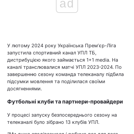
ad
Головна
Війна
Україна
Політика
У лютому 2024 року Українська Премʼєр-Ліга
Економіка
Світ
запустила спортивний канал УПЛ ТБ,
дистрибуцією якого займається 1+1 media. На
Спорт
Наука
каналі транслювалися матчі УПЛ 2023-2024. По
завершенню сезону команда телеканалу підбила
Техно і зв'язок
Лайт
підсумки мовлення та поділилася своїми
досягненнями.
Зброя
Інциденти
Футбольні клуби та партнери-провайдери
Здоров'я
Туризм
У процесі запуску безпосереднього сезону на
Цікавинки
Погода
телеканалі було зібрано 13 клубів УПЛ.
Екологія
Регіони