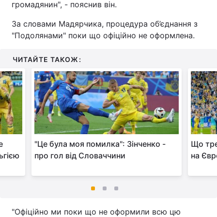
громадянин", - пояснив він.
За словами Мадярчика, процедура об’єднання з
"Подолянами" поки що офіційно не оформлена.
ЧИТАЙТЕ ТАКОЖ:
е
"Це була моя помилка": Зінченко -
Що тре
ьгією
про гол від Словаччини
на Євро
"Офіційно ми поки що не оформили всю цю