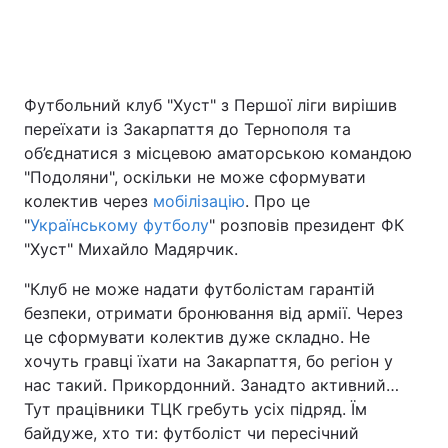
Футбольний клуб "Хуст" з Першої ліги вирішив
переїхати із Закарпаття до Тернополя та
об’єднатися з місцевою аматорською командою
"Подоляни", оскільки не може сформувати
колектив через
мобілізацію
. Про це
"
Українському футболу
" розповів президент ФК
"Хуст" Михайло Мадярчик.
"Клуб не може надати футболістам гарантій
безпеки, отримати бронювання від армії. Через
це сформувати колектив дуже складно. Не
хочуть гравці їхати на Закарпаття, бо регіон у
нас такий. Прикордонний. Занадто активний…
Тут працівники ТЦК гребуть усіх підряд. Їм
байдуже, хто ти: футболіст чи пересічний