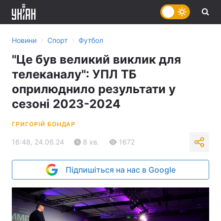
›
›
Новини
Спорт
Футбол
"Це був великий виклик для
телеканалу": УПЛ ТБ
оприлюднило результати у
сезоні 2023-2024
ГРИГОРІЙ БОНДАР
16:48, 24.06.24
8 хв.
1672
Підпишіться на нас в Google