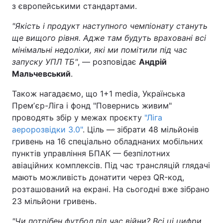
з європейськими стандартами.
"Якість і продукт наступного чемпіонату стануть
ще вищого рівня. Адже там будуть враховані всі
мінімальні недоліки, які ми помітили під час
запуску УПЛ ТБ"
, — розповідає
Андрій
Мальчевський
.
Також нагадаємо, що 1+1 media, Українська
Премʼєр-Ліга і фонд "Повернись живим"
проводять збір у межах проєкту
"Ліга
аеророзвідки 3.0"
. Ціль — зібрати 48 мільйонів
гривень на 16 спеціально обладнаних мобільних
пунктів управління БПАК — безпілотних
авіаційних комплексів. Під час трансляцій глядачі
мають можливість донатити через QR-код,
розташований на екрані. На сьогодні вже зібрано
23 мільйони гривень.
"Чи потрібен футбол під час війни? Всі ці цифри