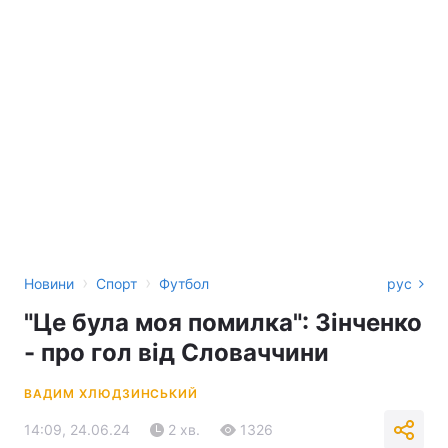
›
›
Новини
Спорт
Футбол
рус
"Це була моя помилка": Зінченко
- про гол від Словаччини
ВАДИМ ХЛЮДЗИНСЬКИЙ
14:09, 24.06.24
2 хв.
1326