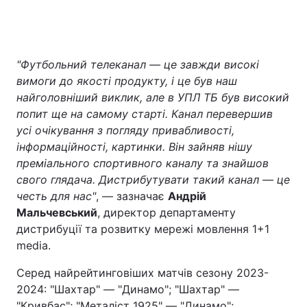
"Футбольний телеканал — це завжди високі
вимоги до якості продукту, і це був наш
найголовніший виклик, але в УПЛ ТБ був високий
попит ще на самому старті. Канал перевершив
усі очікування з погляду привабливості,
інформаційності, картинки. Він зайняв нішу
преміального спортивного каналу та знайшов
свого глядача. Дистрибутувати такий канал — це
честь для нас"
, — зазначає
Андрій
Мальчевський
, директор департаменту
дистрибуції та розвитку мережі мовлення 1+1
media.
Серед найрейтинговіших матчів сезону 2023-
2024: "Шахтар" — "Динамо"; "Шахтар" —
"Кривбас"; "Металіст 1925" — "Динамо";