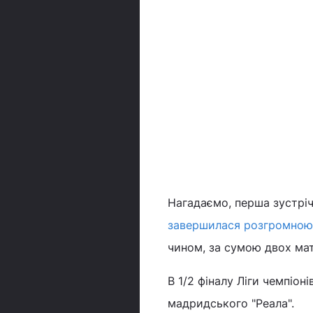
Нагадаємо, перша зустріч "
завершилася розгромною
чином, за сумою двох матч
В 1/2 фіналу Ліги чемпіон
мадридського "Реала".