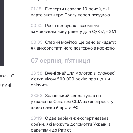
01:15
Експерти назвали 10 речей, які
варто знати про Прагу перед поїздкою
00:32
Росія просуває іноземним
замовникам нову ракету для Су-57, - ЗМІ
00:05
Старий монітор ще рано викидати:
як використати його повторно з користю
07 серпня, п'ятниця
23:58
Вчені знайшли молоток зі слонової
варії"
кістки віком 500 000 років: про що він
илині -
свідчить
23:53
Зеленський відреагував на
ухвалення Сенатом США законопроєкту
щодо санкцій проти РФ
23:19
Є два варіанти: експерт назвав
країни, які можуть допомогти Україні з
ракетами до Patriot