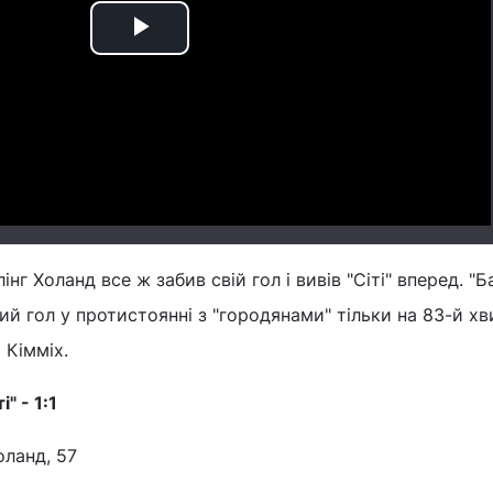
Play
Video
нг Холанд все ж забив свій гол і вивів "Сіті" вперед. "Ба
й гол у протистоянні з "городянами" тільки на 83-й хв
 Кімміх.
" - 1:1
Холанд, 57