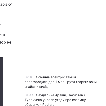
арією" і
1.
и в
дор не
02:18
Сонячна електростанція
перегородила давні маршрути тварин: вони
знайшли вихід
01:44
Саудівська Аравія, Пакистан і
Туреччина уклали угоду про взаємну
оборону, - Reuters