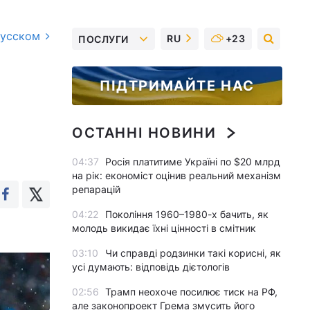
русском
RU
+23
ПОСЛУГИ
ПІДТРИМАЙТЕ НАС
ОСТАННІ НОВИНИ
04:37
Росія платитиме Україні по $20 млрд
на рік: економіст оцінив реальний механізм
репарацій
04:22
Покоління 1960–1980-х бачить, як
молодь викидає їхні цінності в смітник
03:10
Чи справді родзинки такі корисні, як
усі думають: відповідь дієтологів
02:56
Трамп неохоче посилює тиск на РФ,
але законопроект Грема змусить його