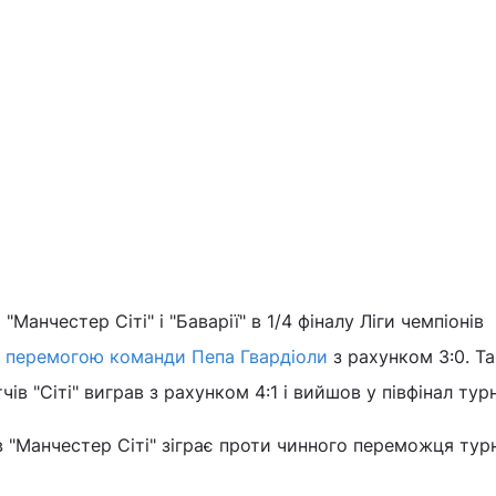
Манчестер Сіті" і "Баварії" в 1/4 фіналу Ліги чемпіонів
 перемогою команди Пепа Гвардіоли
з рахунком 3:0. Т
ів "Сіті" виграв з рахунком 4:1 і вийшов у півфінал тур
ів "Манчестер Сіті" зіграє проти чинного переможця турн