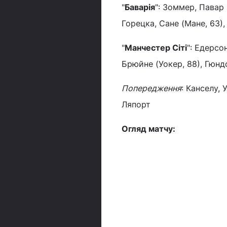
"
Баварія
": Зоммер, Павар 
Горецка, Сане (Мане, 63),
"
Манчестер Сіті
": Едерсон
Брюйне (Уокер, 88), Гюндо
Попередження
: Канселу, 
Ляпорт
Огляд матчу: