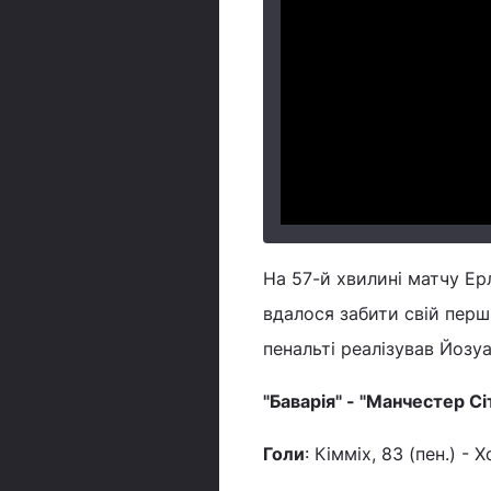
На 57-й хвилині матчу Ерлі
вдалося забити свій перши
пенальті реалізував Йозуа
"Баварія" - "Манчестер Сіті
Голи
: Кімміх, 83 (пен.) - 