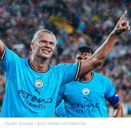
Ерлінг Холанд / фото twitter.com/ManCity