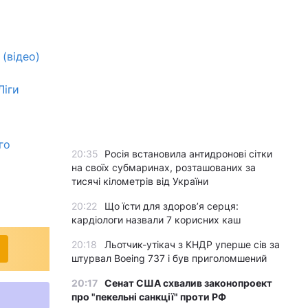
 (відео)
Ліги
го
20:35
Росія встановила антидронові сітки
на своїх субмаринах, розташованих за
тисячі кілометрів від України
20:22
Що їсти для здоров’я серця:
кардіологи назвали 7 корисних каш
20:18
Льотчик-утікач з КНДР уперше сів за
штурвал Boeing 737 і був приголомшений
20:17
Сенат США схвалив законопроект
про "пекельні санкції" проти РФ