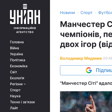
›
›
Новини
Спорт
Футбо
Манчестер Сі
ІНФОРМАЦІЙНЕ
чемпіонів, 
АГЕНТСТВО
двох ігор (ві
Головна
Війна
Україна
Володимир Медяник
00:48
Політика
Економіка
Підпиш
Світ
Екологія
"Манчестер Сіті" вдало
Регіони
Спорт
Наука
Техно і зв'язок
Лайт