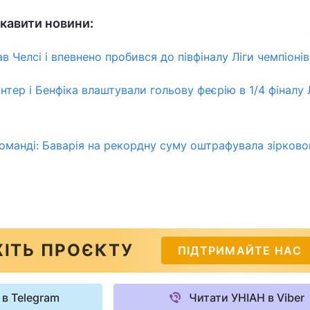
кавити новини:
в Челсі і впевнено пробився до півфіналу Ліги чемпіонів
 Інтер і Бенфіка влаштували гольову феєрію в 1/4 фіналу 
оманді: Баварія на рекордну суму оштрафувала зірково
ІТЬ ПРОЄКТУ
ПІДТРИМАЙТЕ НАС
 в Telegram
Читати УНІАН в Viber