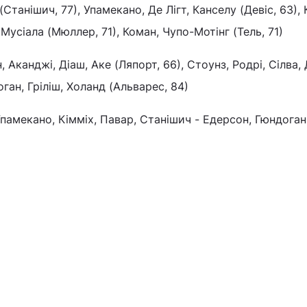
(Станішич, 77), Упамекано, Де Лігт, Канселу (Девіс, 63), 
 Мусіала (Мюллер, 71), Коман, Чупо-Мотінг (Тель, 71)
, Аканджі, Діаш, Аке (Ляпорт, 66), Стоунз, Родрі, Сілва,
ган, Гріліш, Холанд (Альварес, 84)
Упамекано, Кімміх, Павар, Станішич - Едерсон, Гюндоган