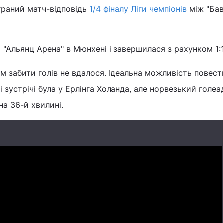
зіграний матч-відповідь
1/4 фіналу Ліги чемпіонів
між "Бав
і "Альянц Арена" в Мюнхені і завершилася з рахунком 1:
 забити голів не вдалося. Ідеальна можливість повест
 зустрічі була у Ерлінга Холанда, але норвезький голеа
 на 36-й хвилині.