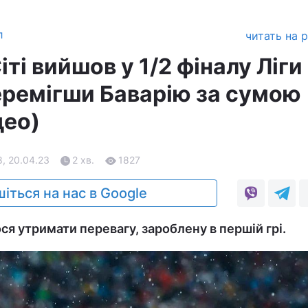
л
читать на 
ті вийшов у 1/2 фіналу Ліги
перемігши Баварію за сумою
део)
, 20.04.23
2 хв.
1827
іться на нас в Google
ся утримати перевагу, зароблену в першій грі.