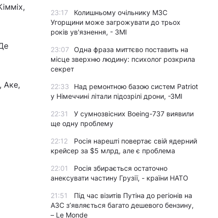
Кімміх,
23:17
Колишньому очільнику МЗС
Угорщини може загрожувати до трьох
років ув'язнення, - ЗМІ
 Де
23:07
Одна фраза миттєво поставить на
місце зверхню людину: психолог розкрила
секрет
, Аке,
22:33
Над ремонтною базою систем Patriot
у Німеччині літали підозрілі дрони, -ЗМІ
22:31
У сумнозвісних Boeing-737 виявили
ще одну проблему
22:12
Росія нарешті повертає свій ядерний
крейсер за $5 млрд, але є проблема
22:01
Росія збирається остаточно
анексувати частину Грузії, - країни НАТО
21:51
Під час візитів Путіна до регіонів на
АЗС з’являється багато дешевого бензину,
– Le Monde