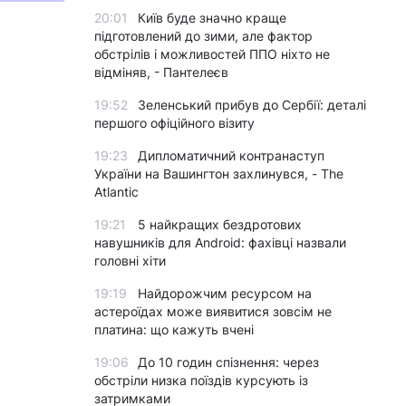
20:01
Київ буде значно краще
підготовлений до зими, але фактор
обстрілів і можливостей ППО ніхто не
відміняв, - Пантелеєв
19:52
Зеленський прибув до Сербії: деталі
першого офіційного візиту
19:23
Дипломатичний контранаступ
України на Вашингтон захлинувся, - The
Atlantic
19:21
5 найкращих бездротових
навушників для Android: фахівці назвали
головні хіти
19:19
Найдорожчим ресурсом на
астероїдах може виявитися зовсім не
платина: що кажуть вчені
19:06
До 10 годин спізнення: через
обстріли низка поїздів курсують із
затримками