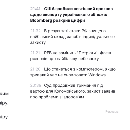
21:41
США зробили невтішний прогноз
щодо експорту українського збіжжя:
Bloomberg розкрив цифри
21:32
В результаті атаки РФ знищено
найбільший склад засобів індивідуального
захисту
21:21
РЕБ не замінить "Петріоти": Флеш
розповів про найбільшу небезпеку
21:20
Що станеться з комп’ютером, якщо
тривалий час не оновлювати Windows
20:39
Суд продовжив тримання під
вартою для Коломойського, захист заявив
аким
про проблеми зі здоров'ям
ніру.
Реклама
іру -