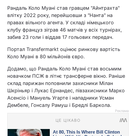
Рандаль Коло Муані став гравцем "Айнтрахта"
влітку 2022 року, перейшовши з "Нанта" на
правах вільного агента. У складі німецького
клубу француз зіграв 46 матчів у всіх турнірах,
забив 23 голи і віддав 17 гольових передач.
Портал Transfermarkt оцінює ринкову вартість
Коло Муані в 80 мільйонів євро.
Додамо, що Рандаль Коло Муані став восьмим
новачком ПСЖ в літнє трансферне вікно. Раніше
склад парижан поповнили захисники Мілан
Шкріньяр і Лукас Ернандес, півзахисники Марко
Асенсіо і Мануель Угарте і нападники Усман
Дембеле, Гонсалу Рамуш і Бредлі Баркола.
Реклама