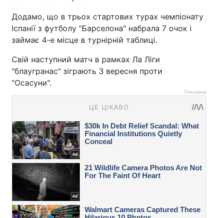
Додамо, що в трьох стартових турах чемпіонату
Іспанії з футболу "Барселона" набрала 7 очок і
займає 4-е місце в турнірній таблиці.
Свій наступний матч в рамках Ла Ліги
"блаугранас" зіграють 3 вересня проти
"Осасуни".
Реклама