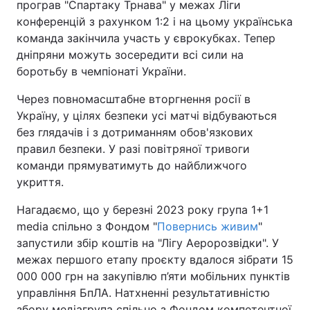
програв "Спартаку Трнава" у межах Ліги
конференцій з рахунком 1:2 і на цьому українська
Тема оформлення
команда закінчила участь у єврокубках. Тепер
дніпряни можуть зосередити всі сили на
боротьбу в чемпіонаті України.
Через повномасштабне вторгнення росії в
Україну, у цілях безпеки усі матчі відбуваються
без глядачів і з дотриманням обов'язкових
правил безпеки. У разі повітряної тривоги
команди прямуватимуть до найближчого
укриття.
Нагадаємо, що у березні 2023 року група 1+1
media спільно з Фондом "
Повернись живим
"
запустили збір коштів на "Лігу Аеророзвідки". У
межах першого етапу проєкту вдалося зібрати 15
000 000 грн на закупівлю п’яти мобільних пунктів
управління БпЛА. Натхненні результативністю
збору медіагрупа спільно з Фондом компетентної