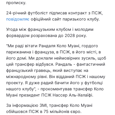
прописку.
24-річний футболіст підписав контракт з ПСЖ,
повідомляє
офіційний сайт паризького клубу.
Угода між французьким клубом і молодим
форвардом розрахована до 2028 року.
"Ми раді вітати Рандаля Коло Муані, гордого
парижанина і француза, в ПСЖ, в його місті, в
його домі. Ми доклали неймовірних зусиль, щоб
цей трансфер відбувся. Рандаль - фантастичний
французький гравець, який виступає на
міжнародному рівні. Він відданий ПСЖ і нашому
проекту. Я дуже радий бачити його у футболці
нашого клубу", - прокоментував трансфер Коло
Муані президент ПСЖ Нассер Аль-Хелаїфі.
За інформацією ЗМІ, трансфер Коло Муані
обійшовся ПСЖ в 75 мільйонів євро.