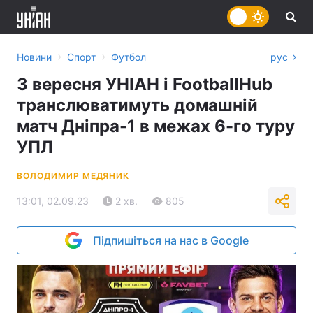
›
›
Новини
Спорт
Футбол
рус
3 вересня УНІАН і FootballHub
транслюватимуть домашній
матч Дніпра-1 в межах 6-го туру
УПЛ
ВОЛОДИМИР МЕДЯНИК
13:01, 02.09.23
2 хв.
805
Підпишіться на нас в Google