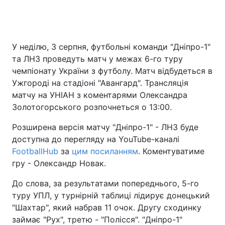
Головна
Війна
У неділю, 3 серпня, футбольні команди "Дніпро-1"
та ЛНЗ проведуть матч у межах 6-го туру
Україна
Політика
чемпіонату України з футболу. Матч відбудеться в
Ужгороді на стадіоні "Авангард". Трансляція
Економіка
Світ
матчу на УНІАН з коментарями Олександра
Золотогорського розпочнеться о 13:00.
Спорт
Наука
Розширена версія матчу "Дніпро-1" - ЛНЗ буде
Техно і зв'язок
Лайт
доступна до перегляду на YouTube-каналі
FootballHub
за
цим посиланням
. Коментуватиме
Зброя
Інциденти
гру - Олександр Новак.
Здоров'я
Туризм
До слова, за результатами попереднього, 5-го
туру УПЛ, у турнірній таблиці лідирує донецький
Цікавинки
Погода
"Шахтар", який набрав 11 очок. Другу сходинку
займає "Рух", третю - "Полісся". "Дніпро-1"
Екологія
Регіони