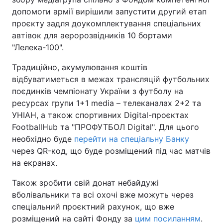
допомоги армії вирішили запустити другий етап
проєкту задля доукомплектування спеціальних
автівок для аеророзвідників 10 бортами
"Лелека-100".
Традиційно, акумулювання коштів
відбуватиметься в межах трансляцій футбольних
поєдинків чемпіонату України з футболу на
ресурсах групи 1+1 media – телеканалах 2+2 та
УНІАН, а також спортивних Digital-проєктах
FootballHub та "ПРОФУТБОЛ Digital". Для цього
необхідно буде
перейти на спеціальну Банку
через QR-код, що буде розміщений під час матчів
на екранах.
Також зробити свій донат небайдужі
вболівальники та всі охочі вже можуть через
спеціальний проєктний рахунок, що вже
розміщений на сайті Фонду за
цим посиланням
.