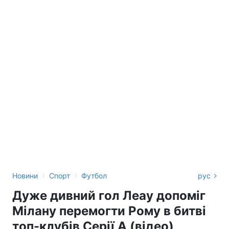
›
›
Новини
Спорт
Футбол
рус
Дуже дивний гол Леау допоміг
Мілану перемогти Рому в битві
топ-клубів Серії А (відео)