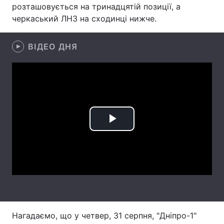
розташовується на тринадцятій позиції, а
Лонгріди
черкаський ЛНЗ на сходинці нижче.
ВІДЕО ДНЯ
Відео з Youtube
Статті
Інтерв'ю
Думки
Архів
Вакансії
Контакти
Play
Послуги
Video
Нагадаємо, що у четвер, 31 серпня, "Дніпро-1"