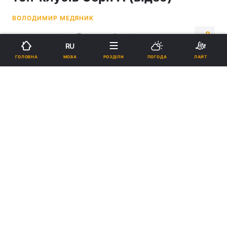
ВОЛОДИМИР МЕДЯНИК
10:42, 02.09.23
2 хв.
1125
RU
МОВА
ГОЛОВНА
РОЗДІЛИ
ПОГОДА
ЛАЙТ
Підпишіться на нас в Google
Олів'є Жиру / фото REUTERS
"Мілан" виграв три стартові матчі в новому
сезоні чемпіонату Італії.