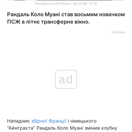
Рандаль Коло Муані / фото ФК ПСЖ
Рандаль Коло Муані став восьмим новачком
ПСЖ в літнє трансферне вікно.
Реклама
ad
Нападник
збірної Франції
і німецького
"Айнтрахта" Рандаль Коло Муані змінив клубну