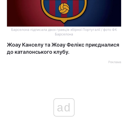
Барселона підписала двох гравців збірної Португалії / фото ФК
Барселона
Жоау Канселу та Жоау Фелікс приєдналися
до каталонського клубу.
Реклама
ad