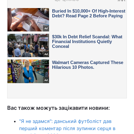
Вас також можуть зацікавити новини:
"Я не здамся": данський футболіст дав
перший коментар після зупинки серця в