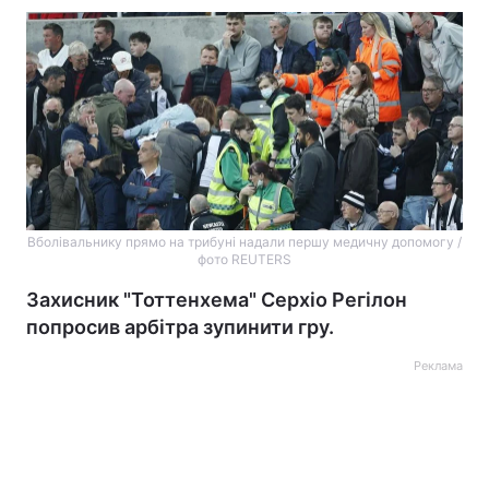
Вболівальнику прямо на трибуні надали першу медичну допомогу /
фото REUTERS
Захисник "Тоттенхема" Серхіо Регілон
попросив арбітра зупинити гру.
Реклама