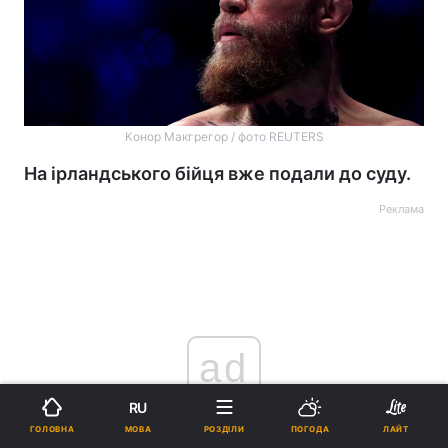
Конор Макгрегор / фото REUTERS
На ірландського бійця вже подали до суду.
Реклама
ad
RU
МОВА
ГОЛОВНА
РОЗДІЛИ
ПОГОДА
ЛАЙТ