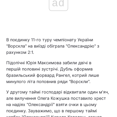
ad
В поєдинку 11-го туру чемпіонату України
"Ворскла" на виїзді обіграла "Олександрію" з
рахунком 2:1.
Підопічні Юрія Максимова забили двічі в
першій половині зустрічі. Дубль оформив
бразильський форвард Рангел, котрий лише
минулого літа поповнив ряди "Ворскли".
У другому таймі господарі відквитали один м'яч,
але вилучення Олега Кожушка поставило хрест
на надіях "Олександрії" взяти очки в цьому
поєдинку. Зауважимо, що в першому таймі
хавбек "Олександрії" Кирило Ковалець зазнав