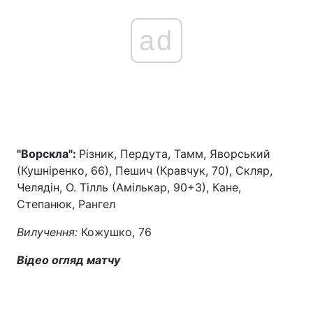
ad
"Ворскла":
Різник, Пердута, Тамм, Яворський
(Кушніренко, 66), Пешич (Кравчук, 70), Скляр,
Челядін, О. Тілль (Амількар, 90+3), Кане,
Степанюк, Рангел
Вилучення:
Кожушко, 76
Відео огляд матчу