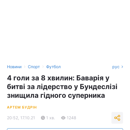
›
›
Новини
Спорт
Футбол
рус
4 голи за 8 хвилин: Баварія у
битві за лідерство у Бундеслізі
знищила гідного суперника
АРТЕМ БУДРІН
20:52, 17.10.21
1 хв.
1248