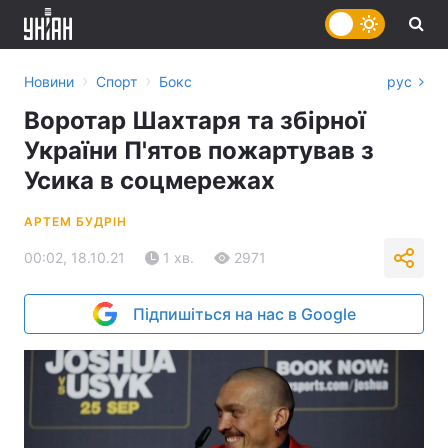
›
›
Новини
Спорт
Бокс
рус
Воротар Шахтаря та збірної
України П'ятов пожартував з
Усика в соцмережах
АРТЕМ БУДРІН
00:02, 18.10.21
1 хв.
2971
Підпишіться на нас в Google