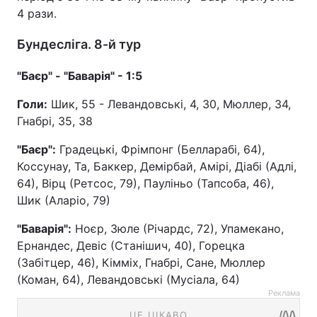
4 рази.
Бундесліга. 8-й тур
"Баєр" - "Баварія" - 1:5
Голи:
Шик, 55 - Левандовські, 4, 30, Мюллер, 34,
Гнабрі, 35, 38
"Баєр":
Градецькі, Фрімпонг (Белларабі, 64),
Коссунау, Та, Баккер, Демірбай, Амірі, Діабі (Адлі,
64), Вірц (Ретсос, 79), Пауліньо (Тапсоба, 46),
Шик (Аларіо, 79)
"Баварія":
Ноєр, Зюле (Річардс, 72), Упамекано,
Ернандес, Девіс (Станішич, 40), Горецка
(Забітцер, 46), Кімміх, Гнабрі, Сане, Мюллер
(Коман, 64), Левандовські (Мусіала, 64)
Реклама