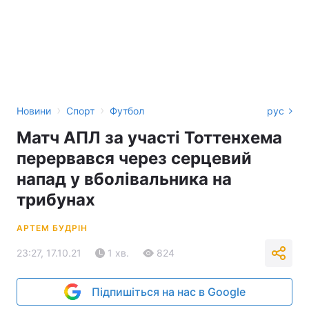
›
›
Новини
Спорт
Футбол
рус
Матч АПЛ за участі Тоттенхема
перервався через серцевий
напад у вболівальника на
трибунах
АРТЕМ БУДРІН
23:27, 17.10.21
1 хв.
824
Підпишіться на нас в Google