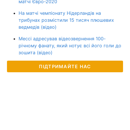
матчі Євро-2020
На матчі чемпіонату Нідерландів на
трибунах розмістили 15 тисяч плюшевих
ведмедів (відео)
Мессі адресував відеозвернення 100-
річному фанату, який нотує всі його голи до
зошита (відео)
ПІДТРИМАЙТЕ НАС