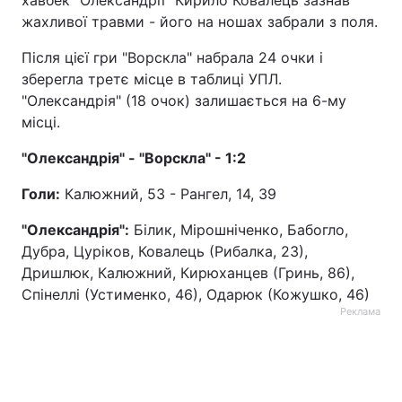
жахливої травми - його на ношах забрали з поля.
Після цієї гри "Ворскла" набрала 24 очки і
зберегла третє місце в таблиці УПЛ.
"Олександрія" (18 очок) залишається на 6-му
місці.
"Олександрія" - "Ворскла" - 1:2
Голи:
Калюжний, 53 - Рангел, 14, 39
"Олександрія":
Білик, Мірошніченко, Бабогло,
Дубра, Цуріков, Ковалець (Рибалка, 23),
Дришлюк, Калюжний, Кирюханцев (Гринь, 86),
Спінеллі (Устименко, 46), Одарюк (Кожушко, 46)
Реклама