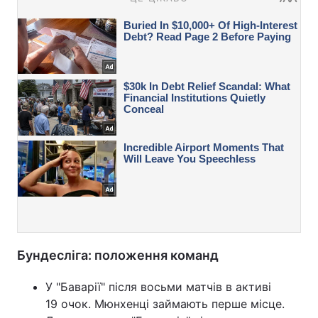
Бундесліга: положення команд
У "Баварії" після восьми матчів в активі
19 очок. Мюнхенці займають перше місце.