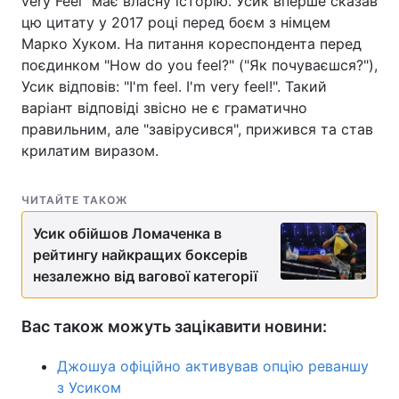
very Feel" має власну історію. Усик вперше сказав
цю цитату у 2017 році перед боєм з німцем
Тема оформлення
Марко Хуком. На питання кореспондента перед
поєдинком "How do you feel?" ("Як почуваєшся?"),
Усик відповів: "I'm feel. I'm very feel!". Такий
варіант відповіді звісно не є граматично
правильним, але "завірусився", прижився та став
крилатим виразом.
ЧИТАЙТЕ ТАКОЖ
Усик обійшов Ломаченка в
рейтингу найкращих боксерів
незалежно від вагової категорії
Вас також можуть зацікавити новини:
Джошуа офіційно активував опцію реваншу
з Усиком