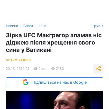
›
›
Новини
Спорт
Інше
рус
Зірка UFC Макгрегор зламав ніс
діджею після хрещення свого
сина у Ватикані
АРТЕМ БУДРІН
20:15, 17.10.21
2 хв.
2180
Підпишіться на нас в Google