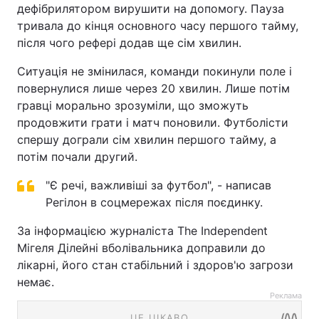
дефібрилятором вирушити на допомогу. Пауза
тривала до кінця основного часу першого тайму,
після чого рефері додав ще сім хвилин.
Ситуація не змінилася, команди покинули поле і
повернулися лише через 20 хвилин. Лише потім
гравці морально зрозуміли, що зможуть
продовжити грати і матч поновили. Футболісти
спершу дограли сім хвилин першого тайму, а
потім почали другий.
"Є речі, важливіші за футбол", - написав
Регілон в соцмережах після поєдинку.
За інформацією журналіста The Independent
Мігеля Ділейні вболівальника доправили до
лікарні, його стан стабільний і здоров'ю загрози
немає.
Реклама