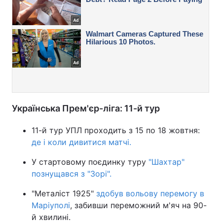
Українська Прем'єр-ліга: 11-й тур
11-й тур УПЛ проходить з 15 по 18 жовтня:
де і коли дивитися матчі.
У стартовому поєдинку туру
"Шахтар"
познущався з "Зорі".
"Металіст 1925"
здобув вольову перемогу в
Маріуполі
, забивши переможний м'яч на 90-
й хвилині.