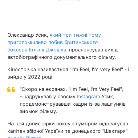
Головна
Війна
Олександр Усик,
який три тижні тому
Україна
Політика
приголомшливо побив британського
боксера Ентоні Джошуа,
проанонсував вихід
Економіка
Світ
автобіографічного документального фільму.
Спорт
Наука
Кінострічка називається "I'm Feel, I'm very Feel" - і
вийде у 2022 році.
Техно і зв'язок
Лайт
"Скоро на екранах. "I'm Feel, I'm Very Feel",
Зброя
Інциденти
- надрукував у своєму
Instagram
Усик,
продемонструвавши кадри із-за лаштунків
Здоров'я
Туризм
зйомок фільму.
Цікавинки
Погода
На цей допис зірки боксу з гумором відреагував
капітан збірної України та донецького "Шахтаря"
Екологія
Регіони