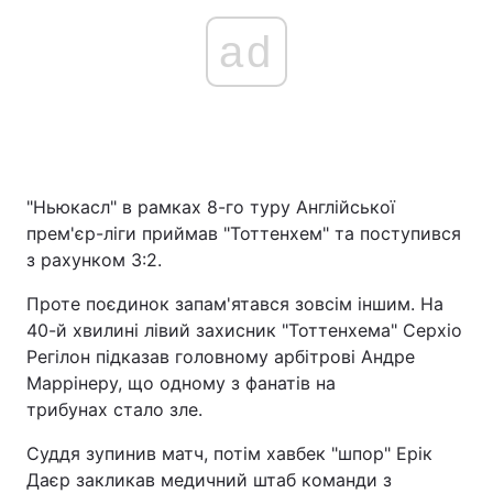
ad
"Ньюкасл" в рамках 8-го туру Англійської
прем'єр-ліги приймав "Тоттенхем" та поступився
з рахунком 3:2.
Проте поєдинок запам'ятався зовсім іншим. На
40-й хвилині лівий захисник "Тоттенхема" Серхіо
Регілон підказав головному арбітрові Андре
Маррінеру, що одному з фанатів на
трибунах стало зле.
Суддя зупинив матч, потім хавбек "шпор" Ерік
Даєр закликав медичний штаб команди з