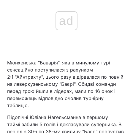
ad
Мюнхенська "Баварія", яка в минулому турі
сенсаційно поступилася з рахунком
2:1 "Айнтрахту", цього разу відірвалася по повній
на леверкузенському "Баєрі". Обидві команди
перед грою йшли в лідерах, мали по 16 очок і
переможець відповідно очолив турнірну
таблицю.
Підопічні Юліана Нагельсманна в першому
таймі забили 5 голів і декласували суперника. В
період з 30-ї по 38-му хвилину "Баєр" пропустив