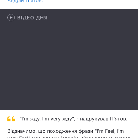
Андрій П'ятов.
Лонгріди
ВІДЕО ДНЯ
Відео з Youtube
Статті
Інтерв'ю
Думки
Архів
Вакансії
Контакти
Послуги
"I'm жду, I'm very жду", - надрукував П'ятов.
Відзначимо, що походження фрази "I'm Feel, I'm