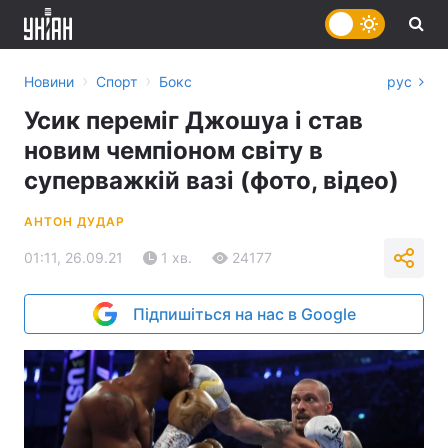
›
›
Новини
Спорт
Бокс
рус
Усик переміг Джошуа і став
новим чемпіоном світу в
суперважкій вазі (фото, відео)
АНТОН ДУДАР
01:11, 26.09.21
1 хв.
24177
Підпишіться на нас в Google