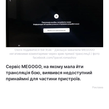
Охочі подивитися бій Усик - Джошуа завалили MEGOGO
негативними коментарями через зрив прямої трансляції / фото
facebook.com/1pavel.romashov
Сервіс MEGOGO, на якому мала йти
трансляція бою, виявився недоступний
принаймні для частини пристроїв.
Реклама