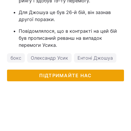
рингу і здобув 19-ту перемогу.
Для Джошуа це був 26-й бій, він зазнав
другої поразки.
Повідомлялося, що в контракті на цей бій
був прописаний реванш на випадок
перемоги Усика.
бокс
Олександр Усик
Ентоні Джошуа
ПІДТРИМАЙТЕ НАС