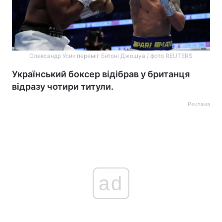
Олександр Усик переміг Ентоні Джошуа / фото REUTERS
Український боксер відібрав у британця
відразу чотири титули.
Реклама
ad