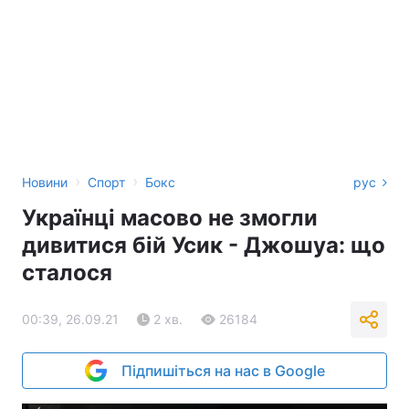
›
›
Новини
Спорт
Бокс
рус
Українці масово не змогли
дивитися бій Усик - Джошуа: що
сталося
00:39, 26.09.21
2 хв.
26184
Підпишіться на нас в Google