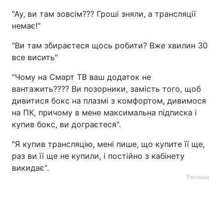
"Ау, ви там зовсім??? Гроші зняли, а трансляції
немає!"
"Ви там збираєтеся щось робити? Вже хвилин 30
все висить"
"Чому на Смарт ТВ ваш додаток не
вантажить???? Ви позорники, замість того, щоб
дивитися бокс на плазмі з комфортом, дивимося
на ПК, причому в мене максимальна підписка і
купив бокс, ви дограєтеся".
"Я купив трансляцію, мені пише, що купите її ще,
раз ви її ще не купили, і постійно з кабінету
викидає".
Реклама