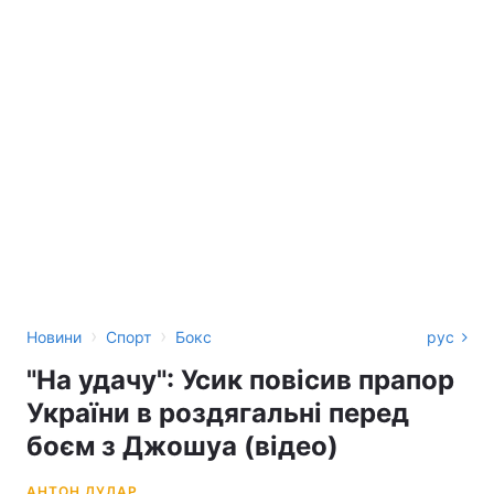
›
›
Новини
Спорт
Бокс
рус
"На удачу": Усик повісив прапор
України в роздягальні перед
боєм з Джошуа (відео)
АНТОН ДУДАР