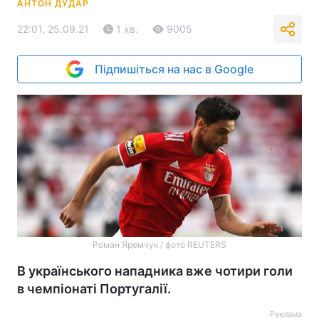
АНТОН ДУДАР
22:01, 25.09.21
1 хв.
9005
Підпишіться на нас в Google
Роман Яремчук / фото REUTERS
В українського нападника вже чотири голи
в чемпіонаті Португалії.
Реклама