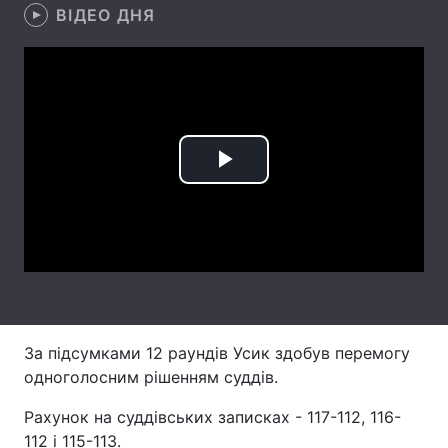
ВІДЕО ДНЯ
Лонгріди
Відео з Youtube
Статті
Інтерв'ю
Думки
Play
Архів
Вакансії
Video
Контакти
Послуги
За підсумками 12 раундів Усик здобув перемогу
одноголосним рішенням суддів.
Рахунок на суддівських записках - 117-112, 116-
112 і 115-113.