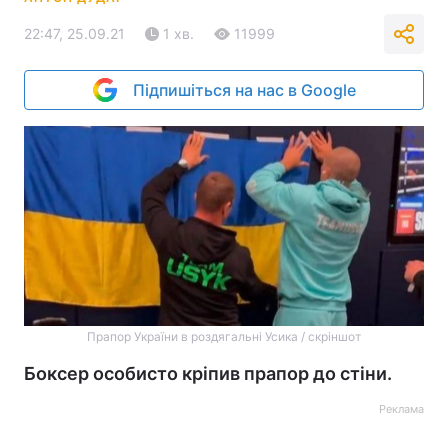
22:47, 25.09.21
1 хв.
11999
Підпишіться на нас в Google
Прапор України в роздягальні Усика / скріншот
Боксер особисто кріпив прапор до стіни.
Реклама