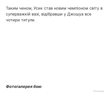
Таким чином, Усик став новим чемпіоном світу в
Тема оформлення
суперважкій вазі, відібравши у Джошуа все
чотири титули.
Фотогалерея бою
Реклама