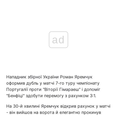
ad
Нападник збірної України Роман Яремчук
оформив дубль у матчі 7-го туру чемпіонату
Португалії проти "Віторії Гімараеш" і допоміг
"Бенфіці" здобути перемогу з рахунком 3:1.
На 30-й хвилині Яремчук відкрив рахунок у матчі
- він вийшов на ворота й елегантно прокинув