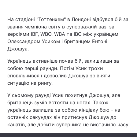
На стадіоні "Тоттенхем" в Лондоні відбувся бій за
звання чемпіона світу в суперважкій вазі за
Головна
Війна
версіями IBF, WBO, WBA та IBO між українцем
Україна
Політика
Олександром Усиком і британцем Ентоні
Джошуа.
Економіка
Світ
Українець активніше почав бій, залишивши за
Спорт
Наука
собою перші раунди. Потім Усик трохи
сповільнився і дозволив Джошуа зрівняти
Техно і зв'язок
Лайт
ситуацію на рингу.
Зброя
Інциденти
У сьомому раунді Усик похитнув Джошуа, але
британець зумів встояти на ногах. Також
Здоров'я
Туризм
українець залишив за собою кінцівку бою - на
останніх секундах він притиснув Джошуа до
Цікавинки
Погода
канатів, але добити суперника не вистачило часу.
Екологія
Регіони