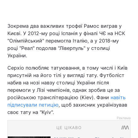
Зокрема два важливих трофеї Рамос виграв у
Києві. У 2012-му році Іспанія у фіналі ЧЄ на НСК
"Олімпійський" перемогла Італію, а у 2018-му
році "Реал" подолав "Ліверпуль" у столиці
України.
Серхіо полюбляє татуювання, в тому числі і Київ
присутній на його тілі у вигляді тату. Футболіст
набив на нозі навзу столиці України після
перемоги у Лізі чемпіонів, однак зробив це за
російською транслітерацією (Kiev). Фани
навіть
підписували петицію
, щоб захисник українізував
своє тату на "Kyiv".
Реклама