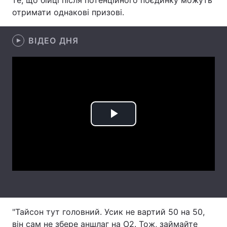
те, що бійці після потенційного поєдинку можуть
отримати однакові призові.
Лонгріди
ВІДЕО ДНЯ
Відео з Youtube
Статті
Інтерв'ю
Думки
Архів
Вакансії
Контакти
Play
Послуги
Video
"Тайсон тут головний. Усик не вартий 50 на 50,
він сам не збере аншлаг на О2. Тож, займайте