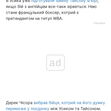
В Усика уже
підготували заміну Тайсону Ф’юрі
,
якщо бій з англійцем все-таки зірветься. Нею
стане французький боксер, котрий є
претендентом на титул WBA.
Реклама
ad
Дерек Чісора
вибрав бійця, котрий на його думку
переможе у поєдинку
між Усиком та Тайсоном.