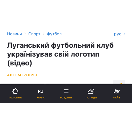
›
›
Новини
Спорт
Футбол
рус
Луганський футбольний клуб
українізував свій логотип
(відео)
АРТЕМ БУДРІН
16:07, 24.02.23
2 хв.
2368
RU
МОВА
ГОЛОВНА
РОЗДІЛИ
ПОГОДА
ЛАЙТ
Підпишіться на нас в Google