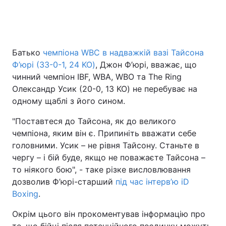
Головна
Війна
Батько
чемпіона WBC в надважкій вазі Тайсона
Ф’юрі (33-0-1, 24 KO)
, Джон Ф’юрі, вважає, що
Україна
Політика
чинний чемпіон IBF, WBA, WBO та The Ring
Економіка
Світ
Олександр Усик (20-0, 13 KO) не перебуває на
одному щаблі з його сином.
Спорт
Наука
"Поставтеся до Тайсона, як до великого
Техно і зв'язок
Лайт
чемпіона, яким він є. Припиніть вважати себе
головними. Усик – не рівня Тайсону. Станьте в
Зброя
Інциденти
чергу – і бій буде, якщо не поважаєте Тайсона –
то ніякого бою", - таке різке висловлювання
Здоров'я
Туризм
дозволив Ф’юрі-старший
під час інтерв’ю iD
Boxing
.
Цікавинки
Погода
Окрім цього він прокоментував інформацію про
Екологія
Регіони