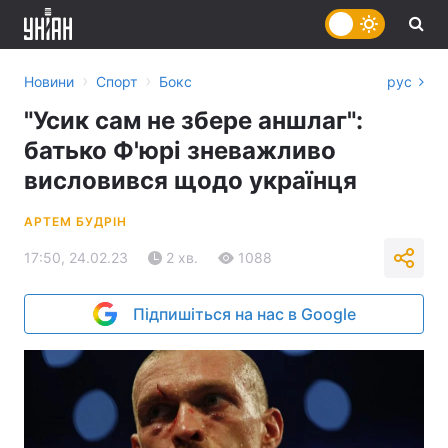
›
›
Новини
Спорт
Бокс
рус
"Усик сам не збере аншлаг":
батько Ф'юрі зневажливо
висловився щодо українця
АРТЕМ БУДРІН
17:50, 24.02.23
2 хв.
1088
Підпишіться на нас в Google