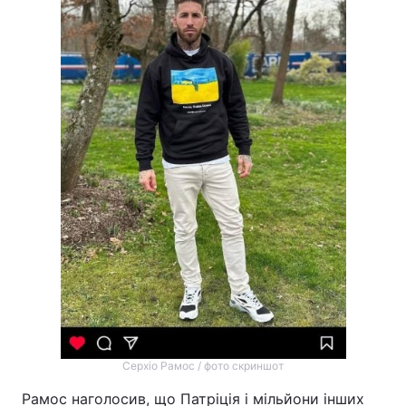
Серхіо Рамос / фото скриншот
Рамос наголосив, що Патріція і мільйони інших