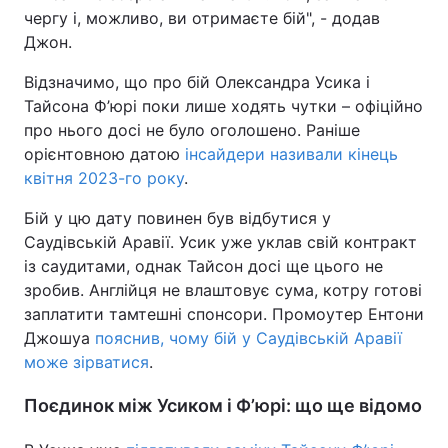
чергу і, можливо, ви отримаєте бій", - додав
Тема оформлення
Джон.
Відзначимо, що про бій Олександра Усика і
Тайсона Ф’юрі поки лише ходять чутки – офіційно
про нього досі не було оголошено. Раніше
орієнтовною датою
інсайдери називали кінець
квітня 2023-го року
.
Бій у цю дату повинен був відбутися у
Саудівській Аравії. Усик уже уклав свій контракт
із саудитами, однак Тайсон досі ще цього не
зробив. Англійця не влаштовує сума, котру готові
заплатити тамтешні спонсори. Промоутер Ентони
Джошуа
пояснив, чому бій у Саудівській Аравії
може зірватися
.
Поєдинок між Усиком і Ф’юрі: що ще відомо