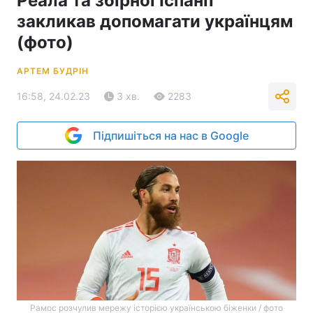
Реала та збірної Іспанії
закликав допомагати українцям
(фото)
АРТЕМ БУДРІН
16:58, 24.02.23
3 хв.
2283
Підпишіться на нас в Google
Рамос розчулив мережу історією українською біженки / фото