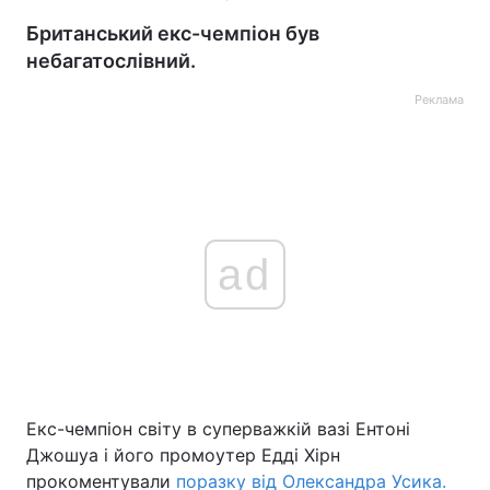
Британський екс-чемпіон був
небагатослівний.
Реклама
ad
Екс-чемпіон світу в суперважкій вазі Ентоні
Джошуа і його промоутер Едді Хірн
прокоментували
поразку від Олександра Усика.