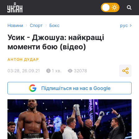
›
›
Новини
Спорт
Бокс
рус
Усик - Джошуа: найкращі
моменти бою (відео)
АНТОН ДУДАР
03:28, 26.09.21
1 хв.
32078
Підпишіться на нас в Google