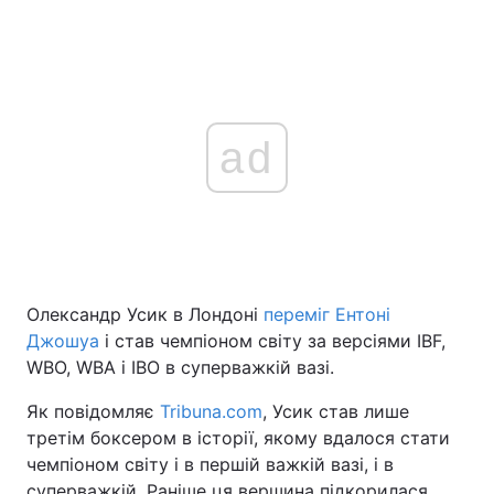
ad
Олександр Усик в Лондоні
переміг Ентоні
Джошуа
і став чемпіоном світу за версіями IBF,
WBO, WBA і IBO в суперважкій вазі.
Як повідомляє
Tribuna.com
, Усик став лише
третім боксером в історії, якому вдалося стати
чемпіоном світу і в першій важкій вазі, і в
суперважкій. Раніше ця вершина підкорилася