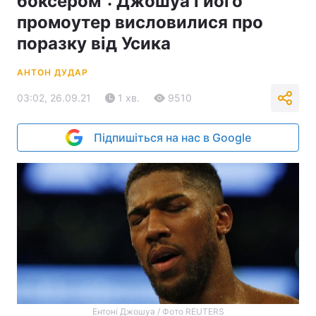
боксером": Джошуа і його
промоутер висловилися про
поразку від Усика
АНТОН ДУДАР
03:02, 26.09.21
1 хв.
9510
Підпишіться на нас в Google
Ентоні Джошуа / Фото REUTERS