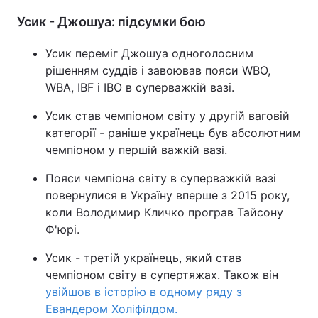
Усик - Джошуа: підсумки бою
Усик переміг Джошуа одноголосним
рішенням суддів і завоював пояси WBO,
WBA, IBF і IBO в суперважкій вазі.
Усик став чемпіоном світу у другій ваговій
категорії - раніше українець був абсолютним
чемпіоном у першій важкій вазі.
Пояси чемпіона світу в суперважкій вазі
повернулися в Україну вперше з 2015 року,
коли Володимир Кличко програв Тайсону
Ф'юрі.
Усик - третій українець, який став
чемпіоном світу в супертяжах. Також він
увійшов в історію в одному ряду з
Евандером Холіфілдом.