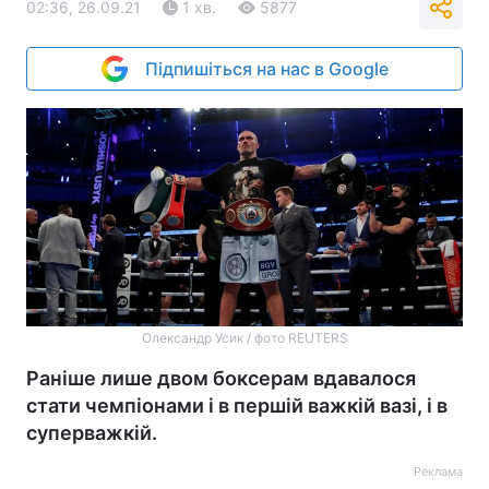
02:36, 26.09.21
1 хв.
5877
Підпишіться на нас в Google
Олександр Усик / фото REUTERS
Раніше лише двом боксерам вдавалося
стати чемпіонами і в першій важкій вазі, і в
суперважкій.
Реклама