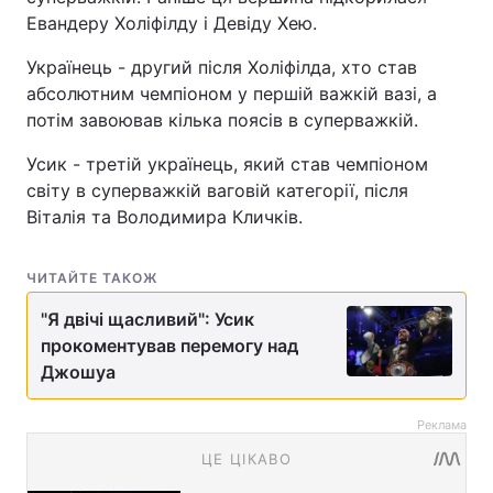
Евандеру Холіфілду і Девіду Хею.
Українець - другий після Холіфілда, хто став
абсолютним чемпіоном у першій важкій вазі, а
потім завоював кілька поясів в суперважкій.
Усик - третій українець, який став чемпіоном
світу в суперважкій ваговій категорії, після
Віталія та Володимира Кличків.
ЧИТАЙТЕ ТАКОЖ
"Я двічі щасливий": Усик
прокоментував перемогу над
Джошуа
Реклама