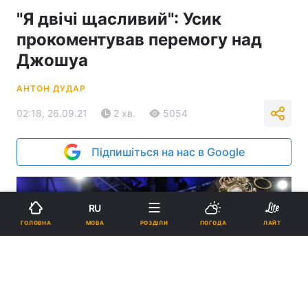
"Я двічі щасливий": Усик
прокоментував перемогу над
Джошуа
АНТОН ДУДАР
02:18, 26.09.21
2 хв.
5054
Підпишіться на нас в Google
RU
МОВА
ГОЛОВНА
РОЗДІЛИ
ПОГОДА
ЛАЙТ