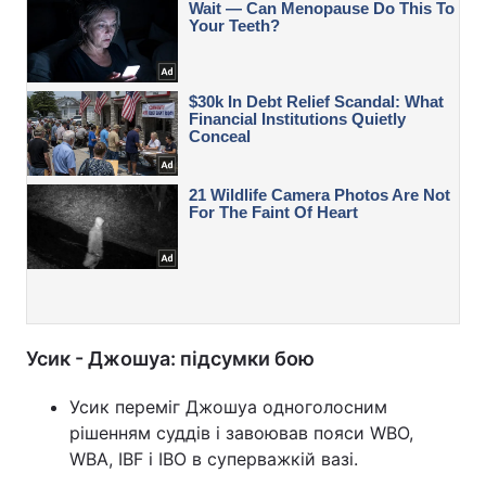
Усик - Джошуа: підсумки бою
Усик переміг Джошуа одноголосним
рішенням суддів і завоював пояси WBO,
WBA, IBF і IBO в суперважкій вазі.