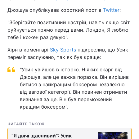
Джошуа опублікував короткий пост в
Twitter
:
"Зберігайте позитивний настрій, навіть якщо світ
руйнується прямо перед вами. Лондон, Я люблю
тебе і кожен раз дякую".
Хірн в коментарі
Sky Sports
підкреслив, що Усик
переміг заслужено, так як був краще:
"Усик увійшов в історію. Ніяких скарг від
Джошуа, але це важка поразка. Він вирішив
битися з найкращим боксером незалежно
від вагової категорії. Він повинен отримати
визнання за це. Він був переможений
кращим боксером".
ЧИТАЙТЕ ТАКОЖ
"Я двічі щасливий": Усик