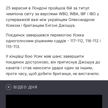
25 вересня в Лондоні пройшов бій за титул
чемпіона світу за версіями WBO, WBA, IBF і IBO у
суперважкій вазі між українцем Олександром
Головна
Війна
Усиком і британцем Ентоні Джошуа.
Україна
Політика
Поєдинок завершився перемогою Усика
одноголосним рішенням суддів - 117-112, 116-112 і
Економіка
Світ
115-113.
Спорт
Наука
У кінцівці бою Усик мав шанс завершити
поєдинок достроково, він притиснув Джошуа до
Техно і зв'язок
Лайт
канатів і став наносити удари один за іншим,
проте часу, щоб добити британця, не вистачило.
Зброя
Інциденти
Здоров'я
Туризм
ВІДЕО ДНЯ
Цікавинки
Погода
Екологія
Регіони