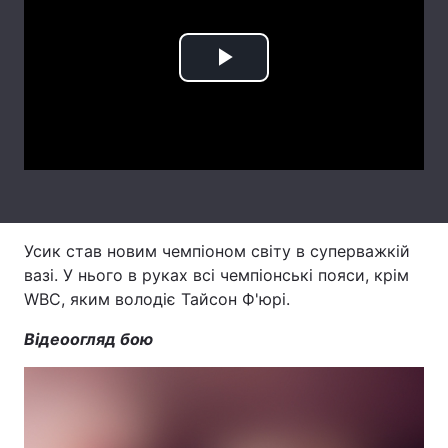
Лонгріди
Play
Відео з Youtube
Статті
Video
Інтерв'ю
Думки
Архів
Вакансії
Контакти
Усик став новим чемпіоном світу в суперважкій
Послуги
вазі. У нього в руках всі чемпіонські пояси, крім
WBC, яким володіє Тайсон Ф'юрі.
Відеоогляд бою