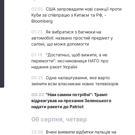
02:05
США запровадили нові санкції проти
Куби за співпрацю з Китаєм та РФ, -
Bloomberg
01:23
Як вибратися з багнюки на
автомобілі: названо простий предмет у
салоні, що може допомогти
01:19
"Достатньо, щоб вижити, а не
перемогти": ексчиновниця НАТО про
надання ракет Україні
00:25
Одне налаштування, яке варто
змінити всім власникам нових телевізорів
00:22
"Нам самим потрібні": Трамп
відреагував на прохання Зеленського
надати ракети до Patriot
06 серпня, четвер
23:58
Вчені виявили відбитки пальців на