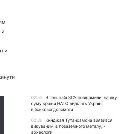
ким
 й
ті й
кинути
02:52
В Генштабі ЗСУ повідомили, на яку
суму країни НАТО виділять Україні
військової допомоги
02:26
Кинджал Тутанхамона виявився
викуваним із позаземного металу, -
археологи