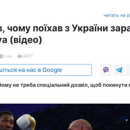
читать на 
, чому поїхав з України зар
а (відео)
1 хв.
4877
іться на нас в Google
 йому не треба спеціальний дозвіл, щоб покинути