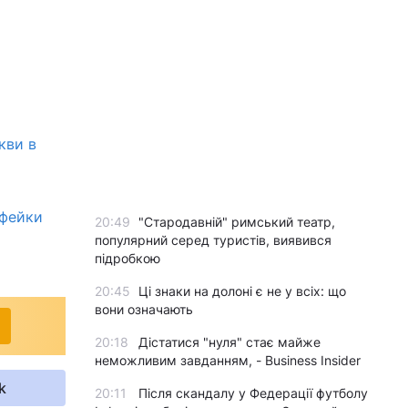
кви в
 фейки
20:49
"Стародавній" римський театр,
популярний серед туристів, виявився
підробкою
20:45
Ці знаки на долоні є не у всіх: що
вони означають
20:18
Дістатися "нуля" стає майже
неможливим завданням, - Business Insider
k
20:11
Після скандалу у Федерації футболу