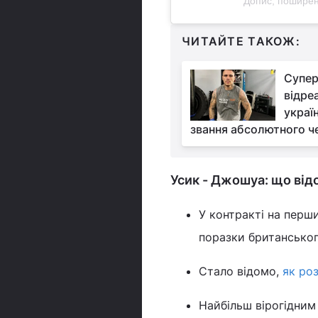
Допис, поширен
ЧИТАЙТЕ ТАКОЖ:
Супер
відре
украї
звання абсолютного че
Усик - Джошуа: що від
У контракті на перш
поразки британсько
Стало відомо,
як ро
Найбільш вірогідним