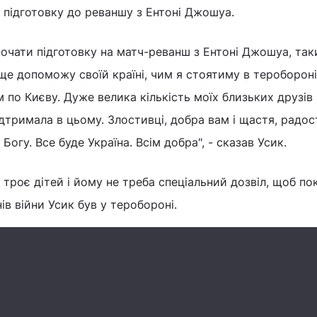
и підготовку до реваншу з Ентоні Джошуа.
почати підготовку на матч-реванш з Ентоні Джошуа, та
аще допоможу своїй країні, чим я стоятиму в теробороні
 по Києву. Дуже велика кількість моїх близьких друзів
дтримала в цьому. Злостивці, добра вам і щастя, радос
Богу. Все буде Україна. Всім добра", - сказав Усик.
троє дітей і йому не треба спеціальний дозвіл, щоб по
ів війни Усик був у теробороні.