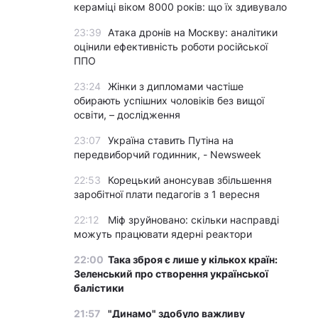
кераміці віком 8000 років: що їх здивувало
23:39
Атака дронів на Москву: аналітики
оцінили ефективність роботи російської
ППО
23:24
Жінки з дипломами частіше
обирають успішних чоловіків без вищої
освіти, – дослідження
23:07
Україна ставить Путіна на
передвиборчий годинник, - Newsweek
22:53
Корецький анонсував збільшення
заробітної плати педагогів з 1 вересня
22:12
Міф зруйновано: скільки насправді
можуть працювати ядерні реактори
22:00
Така зброя є лише у кількох країн:
Зеленський про створення української
балістики
21:57
"Динамо" здобуло важливу