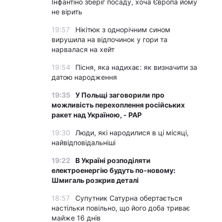
Інфантіно зберіг посаду, хоча Європа йому
не вірить
19:57
Нікітюк з однорічним сином
вирушила на відпочинок у гори та
нарвалася на хейт
19:54
Пісня, яка надихає: як визначити за
датою народження
19:35
У Польщі заговорили про
можливість перехоплення російських
ракет над Україною, - PAP
19:30
Люди, які народилися в ці місяці,
найвідповідальніші
19:22
В Україні розподіляти
електроенергію будуть по-новому:
Шмигаль розкрив деталі
18:57
Супутник Сатурна обертається
настільки повільно, що його доба триває
майже 16 днів