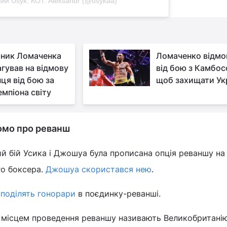
ий Usyk. КОТ. Aleksandr (@usykaa)
ник Ломаченка
Ломаченко відмо
агував на відмову
від бою з Камбос
нця від бою за
щоб захищати Ук
мпіона світу
омо про реванш
ий бій Усика і Джошуа була прописана опція реваншу на
го боксера.
Джошуа скористався нею
.
зподілять гонорари
в поєдинку-реванші.
 місцем проведення реваншу називають Великобританію