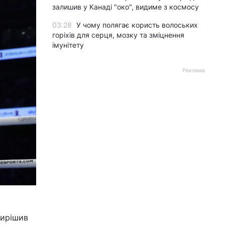
залишив у Канаді "око", видиме з космосу
03:28
У чому полягає користь волоських
горіхів для серця, мозку та зміцнення
імунітету
Реклама
вирішив