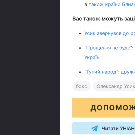
а
також країни Близ
Вас також можуть заці
Усик звернувся до ро
"Прощення не буде":
Україні
"Тупий народ": друж
бокс
Олександр Уси
ДОПОМОЖ
Читати УНІАН