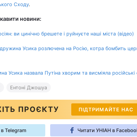
ького Сходу
.
кавити новини:
сіян: ви цинічно брешете і руйнуєте наші міста (відео)
 дружина Усика розлючена на Росію, котра бомбить цер
ина Усика назвала Путіна хворим та висміяла російські
к
Ентоні Джошуа
ІТЬ ПРОЄКТУ
ПІДТРИМАЙТЕ НАС
 в Telegram
Читати УНІАН в Faceboo