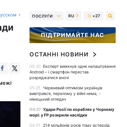
русском
RU
+27
ПОСЛУГИ
ади
ПІДТРИМАЙТЕ НАС
ОСТАННІ НОВИНИ
05:30
Експерт вимкнув одне налаштування
Android – і смартфон перестав
розряджатися вночі
 межі
05:25
Червневий оптимізм українців
вивітрився, перелому у війні нема, -
німецький оглядач
04:37
Удари Росії по кораблях у Чорному
морі: у FP розкрили наслідки
04:31
214 мільйонів років тому астероїд