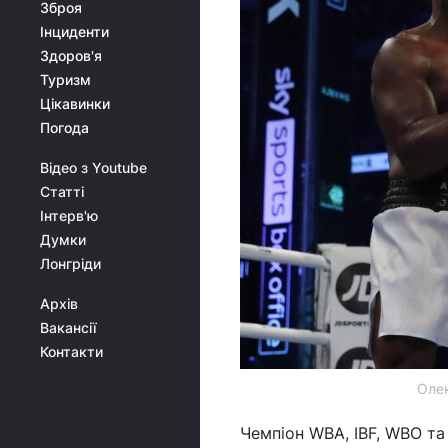
Зброя
Інциденти
Здоров'я
Туризм
Цікавинки
Погода
Відео з Youtube
Статті
Інтерв'ю
Думки
Лонгріди
Архів
Вакансії
Контакти
Олек
Чемпіон WBA, IBF, WBO та