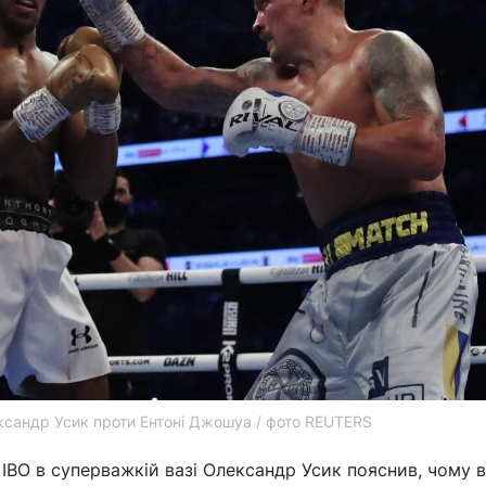
сандр Усик проти Ентоні Джошуа / фото REUTERS
 IBO в суперважкій вазі Олександр Усик пояснив, чому 