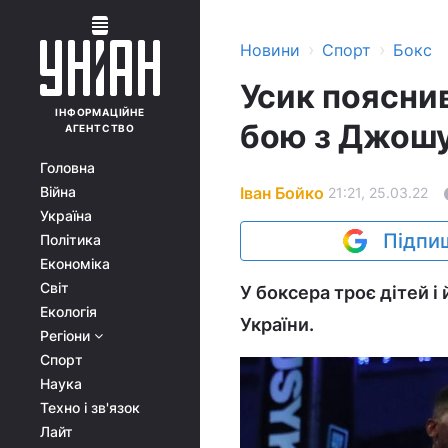
›
›
Новини
Спорт
Бокс
Усик пояснив
ІНФОРМАЦІЙНЕ
бою з Джошу
АГЕНТСТВО
Головна
Іван Бойко
Війна
21:21, 25.03.22
Україна
Підпиш
Політика
Економіка
Світ
У боксера троє дітей і
Екологія
України.
Регіони
Спорт
Наука
Техно і зв'язок
Лайт