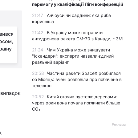
перемогу у кваліфікації Ліги конференцій
21:47
Анчоуси чи сардини: яка риба
корисніша
21:42
В Україну може потрапити
вився
антидронова ракета CM-70 з Канади, - ЗМІ
осом,
раїну
21:24
Чим Україна може знищувати
"Іскандери": експерти назвали єдиний
реальний варіант
20:58
Частина ракети SpaceX розбилася
об Місяць: вчені розповіли про побачене в
телескоп
 випадок
20:52
Китай оточив пустелю деревами:
через роки вона почала поглинати більше
CO₂
Реклама
,