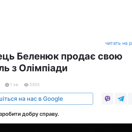
читать на 
ць Беленюк продає свою
ль з Олімпіади
1
1 хв.
2355
іться на нас в Google
зробити добру справу.