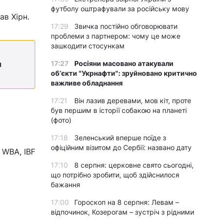
футболу оштрафували за російську мову
ав Хірн.
17:29
Звичка постійно обговорювати
проблеми з партнером: чому це може
зашкодити стосункам
я
17:27
Росіяни масовано атакували
обʼєкти "Укрнафти": зруйновано критично
важливе обладнання
17:21
Він лазив деревами, мов кіт, проте
був першим в історії собакою на планеті
(фото)
17:18
Зеленський вперше поїде з
офіційним візитом до Сербії: названо дату
 WBA, IBF
17:10
8 серпня: церковне свято сьогодні,
що потрібно зробити, щоб здійснилося
бажання
17:00
Гороскоп на 8 серпня: Левам –
відпочинок, Козерогам – зустріч з рідними