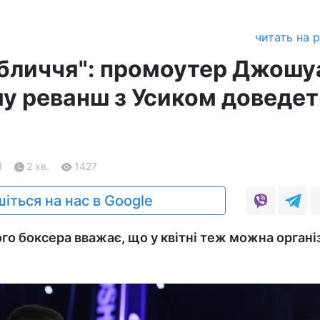
читать на 
обличчя": промоутер Джошу
му реванш з Усиком доведе
1
2 хв.
1427
іться на нас в Google
о боксера вважає, що у квітні теж можна органі