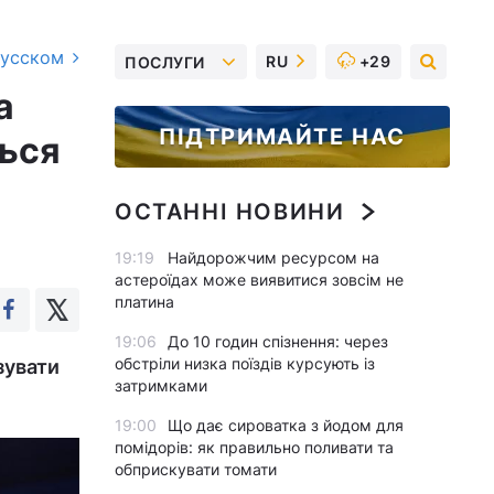
русском
RU
+29
ПОСЛУГИ
а
ПІДТРИМАЙТЕ НАС
ться
ОСТАННІ НОВИНИ
19:19
Найдорожчим ресурсом на
астероїдах може виявитися зовсім не
платина
19:06
До 10 годин спізнення: через
обстріли низка поїздів курсують із
зувати
затримками
19:00
Що дає сироватка з йодом для
помідорів: як правильно поливати та
обприскувати томати