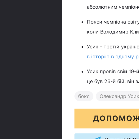
абсолютним чемпіоно
Пояси чемпіона світу
коли Володимир Клич
Усик - третій україн
в історію в одному 
Усик провів свій 19-
це був 26-й бій, він 
бокс
Олександр Уси
ДОПОМОЖ