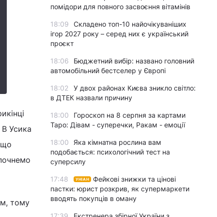
помідори для повного засвоєння вітамінів
18:09
Складено топ-10 найочікуваніших
ігор 2027 року – серед них є український
проєкт
18:06
Бюджетний вибір: названо головний
автомобільний бестселер у Європі
18:02
У двох районах Києва зникло світло:
в ДТЕК назвали причину
икінці
18:00
Гороскоп на 8 серпня за картами
Таро: Дівам - суперечки, Ракам - емоції
 В Усика
18:00
Яка кімнатна рослина вам
 що
подобається: психологічний тест на
 почнемо
суперсилу
17:48
Фейкові знижки та цінові
УНІАН
пастки: юрист розкрив, як супермаркети
вводять покупців в оману
м, тому
17:39
Екстренера збірної України з