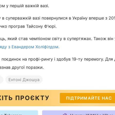
м у першій важкій вазі.
 в суперважкій вазі повернулися в Україну вперше з 201
ко програв Тайсону Ф'юрі.
ець, який став чемпіоном світу в супертяжах. Також він
ряду з Евандером Холіфілдом.
й поєдинок на профі-рингу і здобув 19-ту перемогу. Дл
зазнав другої поразки.
к
Ентоні Джошуа
ІТЬ ПРОЄКТУ
ПІДТРИМАЙТЕ НАС