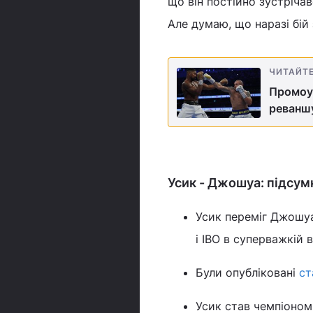
що він постійно зустріча
Але думаю, що наразі бій
ЧИТАЙТ
Промоу
реваншу
Усик - Джошуа: підсум
Усик переміг Джошуа
і IBO в суперважкій в
Були опубліковані
ст
Усик став чемпіоном 