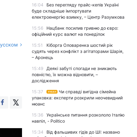
16:04
Без перегляду прайс-кепів Україні
буде складніше імпортувати
електроенергію взимку, – Центр Разумкова
15:56
Нацбанк посилив гривню до євро:
офіційний курс валют на понеділок
русском
15:51
Кіборга Оловаренка шостий рік
судять через конфлікт з агітаторами Шарія,
– Аронець
15:49
Деякі забуті спогади не зникають
повністю, їх можна відновити, –
дослідження
15:37
Чи справді вигідна сімейна
УНІАН
упаковка: експерти розкрили неочевидний
нюанс
15:36
Українське питання розкололо Італію
навпіл, - Politico
15:34
Від фальшивих гідів до ШІ: названо