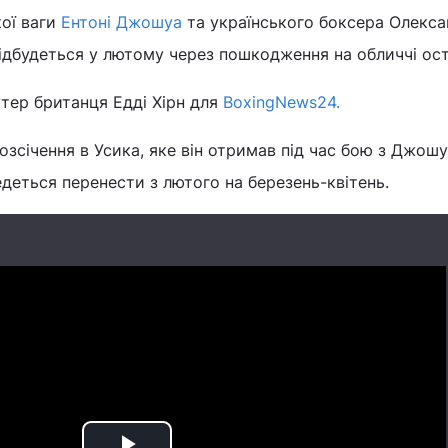
кої ваги
Ентоні Джошуа
та українського боксера Олекс
ідбудеться у лютому через пошкодження на обличчі ост
тер британця Едді Хірн для
BoxingNews24.
озсічення в Усика, яке він отримав під час бою з Джошу
деться перенести з лютого на березень-квітень.