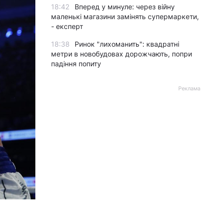
18:42
Вперед у минуле: через війну
маленькі магазини замінять супермаркети,
- експерт
18:38
Ринок "лихоманить": квадратні
метри в новобудовах дорожчають, попри
падіння попиту
Реклама