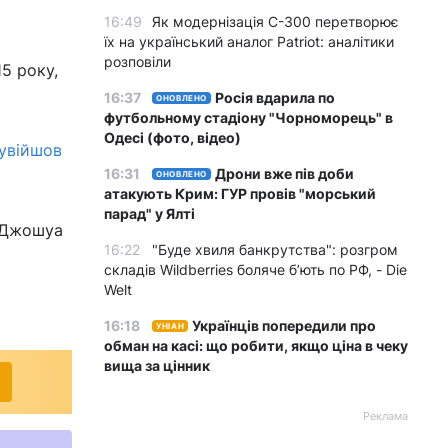
16:49
Як модернізація С-300 перетворює
їх на український аналог Patriot: аналітики
розповіли
5 року,
16:37
Росія вдарила по
ОНОВЛЕНО
футбольному стадіону "Чорноморець" в
Одесі (фото, відео)
увійшов
16:31
Дрони вже пів доби
ОНОВЛЕНО
атакують Крим: ГУР провів "морський
парад" у Ялті
я Джошуа
16:22
"Буде хвиля банкрутства": розгром
складів Wildberries боляче бʼють по РФ, - Die
Welt
16:18
Українців попередили про
УНІАН
обман на касі: що робити, якщо ціна в чеку
вища за цінник
Реклама