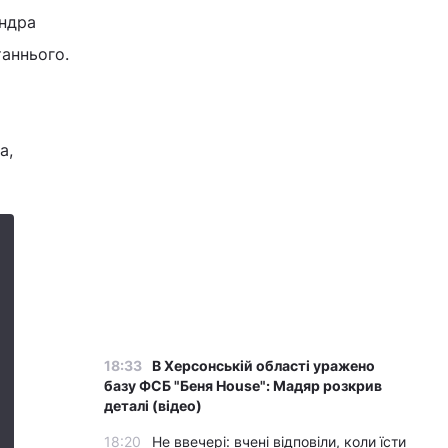
андра
аннього.
а,
18:33
В Херсонській області уражено
базу ФСБ "Беня House": Мадяр розкрив
деталі (відео)
18:20
Не ввечері: вчені відповіли, коли їсти