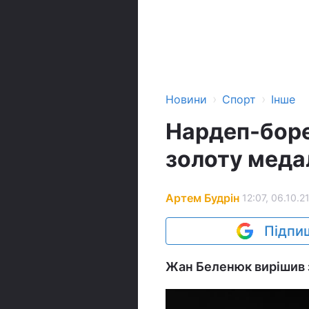
›
›
Новини
Спорт
Інше
Нардеп-боре
золоту меда
Артем Будрін
12:07, 06.10.2
Підпиш
Жан Беленюк вирішив 