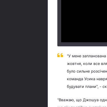
"У мене запланована
жовтня, коли все вля
було сильне розсічен
команда Усика навря
будувати плани", - с
"Вважаю, що Джошуа одно