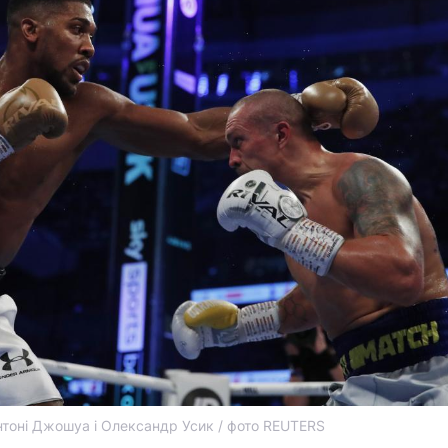
нтоні Джошуа і Олександр Усик / фото REUTERS