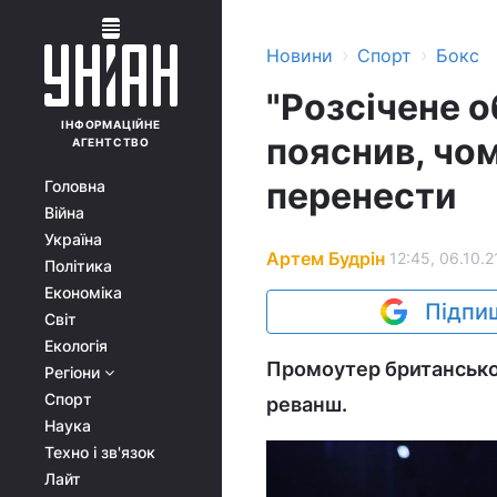
›
›
Новини
Спорт
Бокс
"Розсічене 
ІНФОРМАЦІЙНЕ
пояснив, чо
АГЕНТСТВО
перенести
Головна
Війна
Україна
Артем Будрін
12:45, 06.10.2
Політика
Економіка
Підпиш
Світ
Екологія
Промоутер британськог
Регіони
Спорт
реванш.
Наука
Техно і зв'язок
Лайт