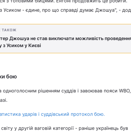
вся з топовими бійцями. Ентоні продовжить це робити.
 з Усиком - єдине, про що справді думає Джошуа", - дод
Е ТАКОЖ
тер Джошуа не став виключати можливість проведенн
 з Усиком у Києві
ки бою
 одноголосним рішенням суддів і завоював пояси WBO,
азі.
атистика ударів і суддівський протокол бою.
світу у другій ваговій категорії - раніше українець був