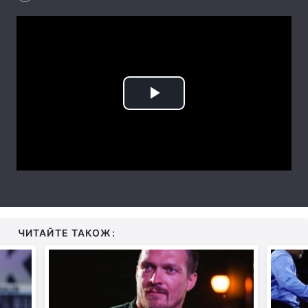
Лонгріди
Відео з Youtube
Статті
Інтерв'ю
Думки
Play
Архів
Вакансії
Video
Контакти
Послуги
ЧИТАЙТЕ ТАКОЖ: