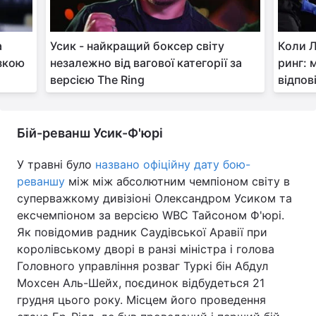
Тема оформлення
а
Усик - найкращий боксер світу
Коли 
азкою
незалежно від вагової категорії за
ринг: 
версією The Ring
відпов
Бій-реванш Усик-Ф'юрі
У травні було
названо офіційну дату бою-
реваншу
між між абсолютним чемпіоном світу в
суперважкому дивізіоні Олександром Усиком та
ексчемпіоном за версією WBC Тайсоном Ф'юрі.
Як повідомив радник Саудівської Аравії при
королівському дворі в ранзі міністра і голова
Головного управління розваг Туркі бін Абдул
Мохсен Аль-Шейх, поєдинок відбудеться 21
грудня цього року. Місцем його проведення