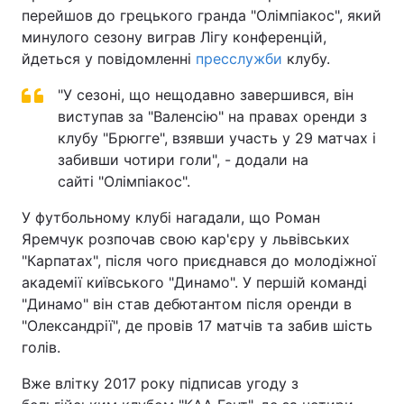
перейшов до грецького гранда "Олімпіакос", який
минулого сезону виграв Лігу конференцій,
йдеться у повідомленні
пресслужби
клубу.
"У сезоні, що нещодавно завершився, він
виступав за "Валенсію" на правах оренди з
клубу "Брюгге", взявши участь у 29 матчах і
забивши чотири голи", - додали на
сайті "Олімпіакос".
У футбольному клубі нагадали, що Роман
Яремчук розпочав свою кар'єру у львівських
"Карпатах", після чого приєднався до молодіжної
академії київського "Динамо". У першій команді
"Динамо" він став дебютантом після оренди в
"Олександрії", де провів 17 матчів та забив шість
голів.
Вже влітку 2017 року підписав угоду з