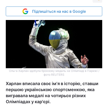
Підпишіться на нас в Google
Ольга Харлан здобула бронзову медаль на Олімпіаді в Парижі /
фото REUTERS
Харлан вписала своє імʼя в історію, ставши
першою українською спортсменкою, яка
вигравала медалі на чотирьох різних
Олімпіадах у кар'єрі.