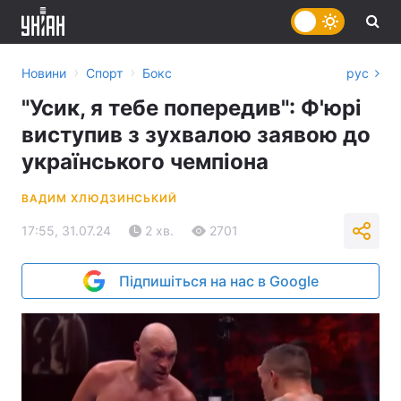
›
›
Новини
Спорт
Бокс
рус
"Усик, я тебе попередив": Ф'юрі
виступив з зухвалою заявою до
українського чемпіона
ВАДИМ ХЛЮДЗИНСЬКИЙ
17:55, 31.07.24
2 хв.
2701
Підпишіться на нас в Google