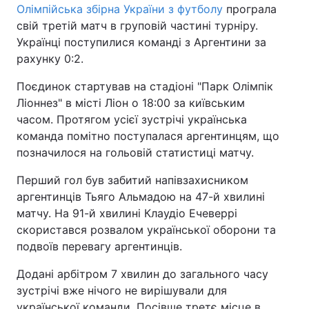
Олімпійська збірна України з футболу
програла
свій третій матч в груповій частині турніру.
Українці поступилися команді з Аргентини за
рахунку 0:2.
Поєдинок стартував на стадіоні "Парк Олімпік
Ліоннез" в місті Ліон о 18:00 за київським
часом. Протягом усієї зустрічі українська
команда помітно поступалася аргентинцям, що
позначилося на гольовій статистиці матчу.
Перший гол був забитий напівзахисником
аргентинців Тьяго Альмадою на 47-й хвилині
матчу. На 91-й хвилині Клаудіо Ечеверрі
скористався розвалом української оборони та
подвоїв перевагу аргентинців.
Додані арбітром 7 хвилин до загального часу
зустрічі вже нічого не вирішували для
української команди. Посівше третє місце в