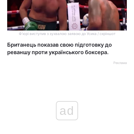
Ф'юрі виступив з зухвалою заявою до Усика / скріншот
Британець показав свою підготовку до
реваншу проти українського боксера.
Реклама
ad