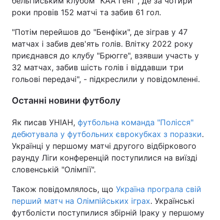
бельгійським клубом "КАА Гент", де за чотири
роки провів 152 матчі та забив 61 гол.
"Потім перейшов до "Бенфіки", де зіграв у 47
матчах і забив дев'ять голів. Влітку 2022 року
приєднався до клубу "Брюгге", взявши участь у
32 матчах, забив шість голів і віддавши три
гольові передачі", - підкреслили у повідомленні.
Останні новини футболу
Як писав УНІАН,
футбольна команда "Полісся"
дебютувала у футбольних єврокубках з поразки
.
Українці у першому матчі другого відбіркового
раунду Ліги конференцій поступилися на виїзді
словенській "Олімпії".
Також повідомлялось, що
Україна програла свій
перший матч на Олімпійських іграх
. Українські
футболісти поступилися збірній Іраку у першому