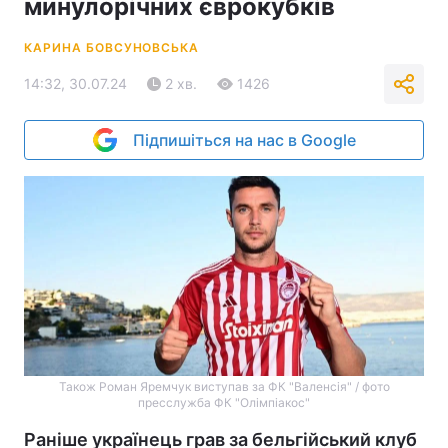
минулорічних єврокубків
КАРИНА БОВСУНОВСЬКА
14:32, 30.07.24
2 хв.
1426
Підпишіться на нас в Google
Також Роман Яремчук виступав за ФК "Валенсія" / фото
пресслужба ФК "Олімпіакос"
Раніше українець грав за бельгійський клуб