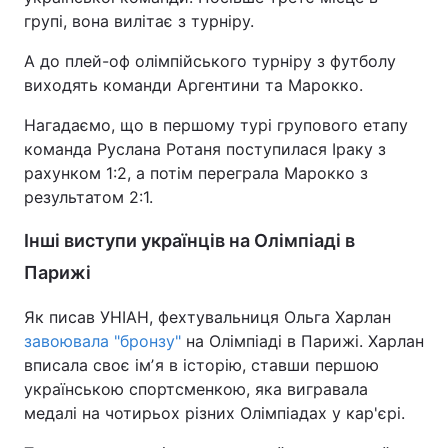
групі, вона вилітає з турніру.
А до плей-оф олімпійського турніру з футболу
виходять команди Аргентини та Марокко.
Нагадаємо, що в першому турі групового етапу
команда Руслана Ротаня поступилася Іраку з
рахунком 1:2, а потім переграла Марокко з
результатом 2:1.
Інші виступи українців на Олімпіаді в
Парижі
Як писав УНІАН, фехтувальниця Ольга Харлан
завоювала "бронзу"
на Олімпіаді в Парижі. Харлан
вписала своє імʼя в історію, ставши першою
українською спортсменкою, яка вигравала
медалі на чотирьох різних Олімпіадах у кар'єрі.