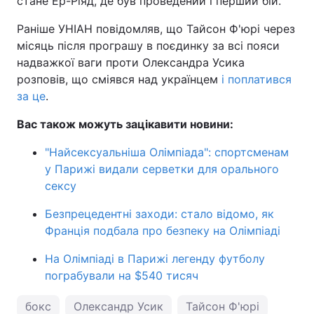
стане Ер-Ріяд, де був проведений і перший бій.
Раніше УНІАН повідомляв, що Тайсон Ф'юрі через
місяць після програшу в поєдинку за всі пояси
надважкої ваги проти Олександра Усика
розповів, що сміявся над українцем
і поплатився
за це
.
Вас також можуть зацікавити новини:
"Найсексуальніша Олімпіада": спортсменам
у Парижі видали серветки для орального
сексу
Безпрецедентні заходи: стало відомо, як
Франція подбала про безпеку на Олімпіаді
На Олімпіаді в Парижі легенду футболу
пограбували на $540 тисяч
бокс
Олександр Усик
Тайсон Ф'юрі