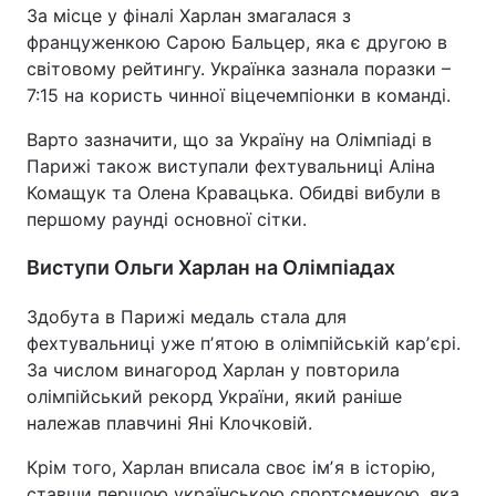
За місце у фіналі Харлан змагалася з
француженкою Сарою Бальцер, яка є другою в
світовому рейтингу. Українка зазнала поразки –
7:15 на користь чинної віцечемпіонки в команді.
Варто зазначити, що за Україну на Олімпіаді в
Парижі також виступали фехтувальниці Аліна
Комащук та Олена Кравацька. Обидві вибули в
першому раунді основної сітки.
Виступи Ольги Харлан на Олімпіадах
Здобута в Парижі медаль стала для
фехтувальниці уже пʼятою в олімпійській карʼєрі.
За числом винагород Харлан у повторила
олімпійський рекорд України, який раніше
належав плавчині Яні Клочковій.
Крім того, Харлан вписала своє імʼя в історію,
ставши першою українською спортсменкою, яка