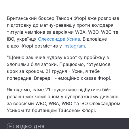
Британський боксер Тайсон Ф'юрі вже розпочав
підготовку до матчу-реваншу проти володаря
Головна
Війна
титулів чемпіона за версіями WBA, WBO, WBC та
Україна
Політика
IBO, українця
Олександра Усика
. Відповідне
відео Ф'юрі розмістив у
Instagram
.
Економіка
Світ
"Щойно закінчив чудову коротку пробіжку з
Спорт
Наука
хлопцями біля затоки. Працюємо, готуємося
крок за кроком. 21 грудня - Усик, я тебе
Техно і зв'язок
Лайт
попередив. Вперед!" - емоційно сказав Ф’юрі.
Зброя
Інциденти
Як відомо, саме 21 грудня має відбутися бій-
реванш між чемпіоном у суперважкому дивізіоні
Здоров'я
Туризм
за версіями WBC, WBA, WBO та IBO Олександром
Усиком та британцем Тайсоном Ф'юрі.
Цікавинки
Погода
Екологія
ВІДЕО ДНЯ
Регіони