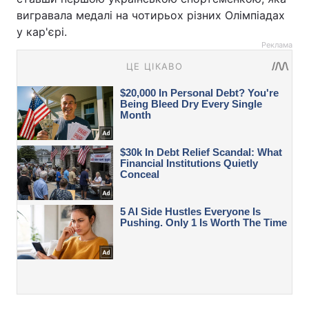
вигравала медалі на чотирьох різних Олімпіадах
у кар'єрі.
Реклама