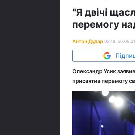
"Я двічі щас
перемогу н
Антон Дудар
02:18, 26.09.2
Підпиш
Олександр Усик заявив,
присвятив перемогу сво