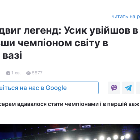
читать на 
виг легенд: Усик увійшов в
вши чемпіоном світу в
 вазі
1
1 хв.
5877
іться на нас в Google
ерам вдавалося стати чемпіонами і в першій важк