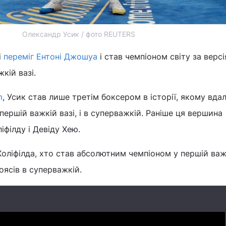
Олександр Усик / фото REUTERS
і
переміг Ентоні Джошуа
і став чемпіоном світу за версі
кій вазі.
m
, Усик став лише третім боксером в історії, якому вда
 першій важкій вазі, і в суперважкій. Раніше ця вершина
іфілду і Девіду Хею.
Холіфілда, хто став абсолютним чемпіоном у першій важк
оясів в суперважкій.