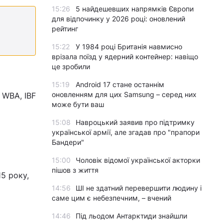
15:26
5 найдешевших напрямків Європи
для відпочинку у 2026 році: оновлений
рейтинг
15:22
У 1984 році Британія навмисно
врізала поїзд у ядерний контейнер: навіщо
це зробили
15:19
Android 17 стане останнім
оновленням для цих Samsung – серед них
 WBA, IBF
може бути ваш
15:08
Навроцький заявив про підтримку
української армії, але згадав про "прапори
Бандери"
15:00
Чоловік відомої української акторки
пішов з життя
5 року,
14:56
ШІ не здатний перевершити людину і
саме цим є небезпечним, – вчений
14:46
Під льодом Антарктиди знайшли