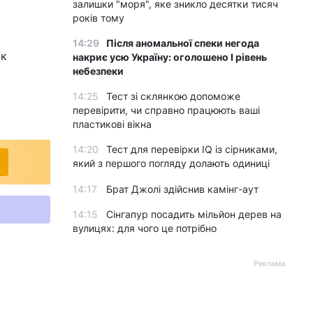
залишки "моря", яке зникло десятки тисяч
років тому
14:29
Після аномальної спеки негода
ок
накриє усю Україну: оголошено І рівень
небезпеки
14:25
Тест зі склянкою допоможе
перевірити, чи справно працюють ваші
пластикові вікна
14:20
Тест для перевірки IQ із сірниками,
який з першого погляду долають одиниці
14:17
Брат Джолі здійснив камінг-аут
14:15
Сінгапур посадить мільйон дерев на
вулицях: для чого це потрібно
Реклама