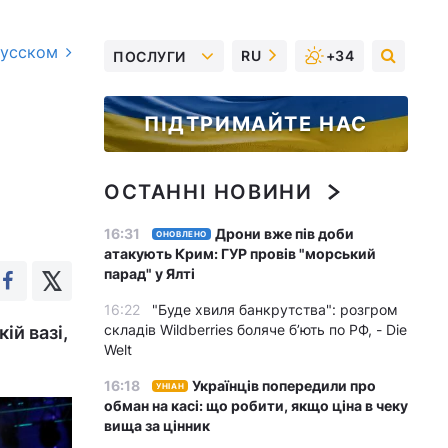
русском
RU
+34
ПОСЛУГИ
ПІДТРИМАЙТЕ НАС
ОСТАННІ НОВИНИ
16:31
Дрони вже пів доби
ОНОВЛЕНО
атакують Крим: ГУР провів "морський
парад" у Ялті
16:22
"Буде хвиля банкрутства": розгром
складів Wildberries боляче бʼють по РФ, - Die
ій вазі,
Welt
16:18
Українців попередили про
УНІАН
обман на касі: що робити, якщо ціна в чеку
вища за цінник