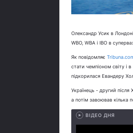
Олександр Усик в Лондон
WBO, WBA і IBO в суперваж
Як повідомляє
Tribuna.co
стати чемпіоном світу і в
підкорилася Евандеру Хол
Українець - другий після 
а потім завоював кілька п
ВІДЕО ДНЯ