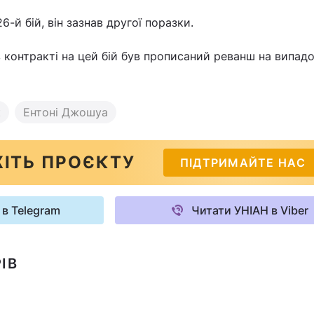
-й бій, він зазнав другої поразки.
 контракті на цей бій був прописаний реванш на випад
к
Ентоні Джошуа
ІТЬ ПРОЄКТУ
ПІДТРИМАЙТЕ НАС
 в Telegram
Читати УНІАН в Viber
ІВ