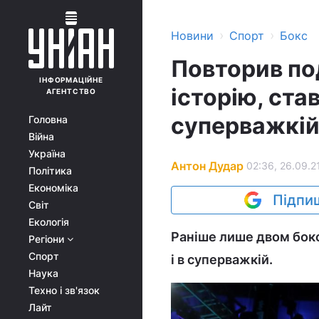
›
›
Новини
Спорт
Бокс
Повторив под
ІНФОРМАЦІЙНЕ
історію, ста
АГЕНТСТВО
суперважкій
Головна
Війна
Україна
Антон Дудар
02:36, 26.09.2
Політика
Економіка
Підпиш
Світ
Екологія
Раніше лише двом бокс
Регіони
Спорт
і в суперважкій.
Наука
Техно і зв'язок
Лайт