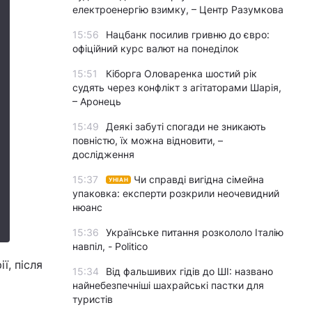
електроенергію взимку, – Центр Разумкова
15:56
Нацбанк посилив гривню до євро:
офіційний курс валют на понеділок
15:51
Кіборга Оловаренка шостий рік
судять через конфлікт з агітаторами Шарія,
– Аронець
15:49
Деякі забуті спогади не зникають
повністю, їх можна відновити, –
дослідження
15:37
Чи справді вигідна сімейна
УНІАН
упаковка: експерти розкрили неочевидний
нюанс
15:36
Українське питання розкололо Італію
навпіл, - Politico
ї, після
15:34
Від фальшивих гідів до ШІ: названо
найнебезпечніші шахрайські пастки для
туристів