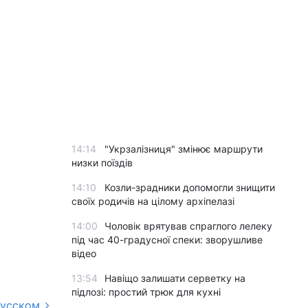
14:14
"Укрзалізниця" змінює маршрути
низки поїздів
14:10
Козли-зрадники допомогли знищити
своїх родичів на цілому архіпелазі
14:00
Чоловік врятував спраглого лелеку
під час 40-градусної спеки: зворушливе
відео
13:54
Навіщо залишати серветку на
підлозі: простий трюк для кухні
русском