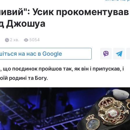
ливий": Усик прокоментував
ад Джошуа
1
2 хв.
5054
іться на нас в Google
 що поєдинок пройшов так, як він і припускав, і
їй родині та Богу.