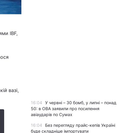
ями IBF,
лося
ій вазі,
16:04
У червні – 30 бомб, у липні – понад
50: в ОВА заявили про посилення
авіаударів по Сумах
16:04
Без перегляду прайс-кепів Україні
буде складніше імпортувати