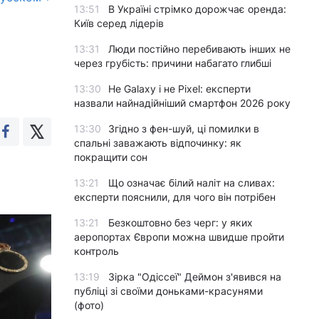
13:51
В Україні стрімко дорожчає оренда:
Київ серед лідерів
13:31
Люди постійно перебивають інших не
через грубість: причини набагато глибші
13:30
Не Galaxy і не Pixel: експерти
назвали найнадійніший смартфон 2026 року
13:30
Згідно з фен-шуй, ці помилки в
спальні заважають відпочинку: як
покращити сон
13:21
Що означає білий наліт на сливах:
експерти пояснили, для чого він потрібен
13:21
Безкоштовно без черг: у яких
аеропортах Європи можна швидше пройти
контроль
13:19
Зірка "Одіссеї" Деймон з'явився на
публіці зі своїми доньками-красунями
(фото)