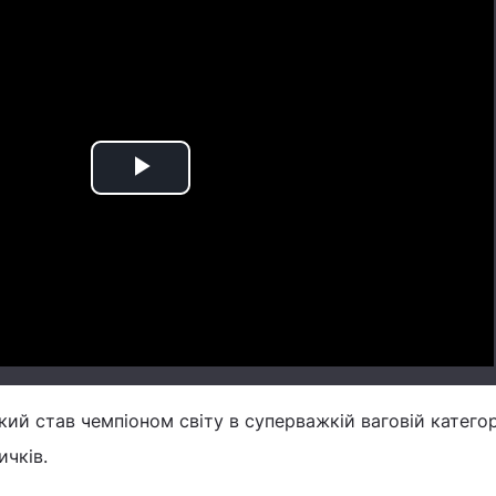
Play
Video
який став чемпіоном світу в суперважкій ваговій категорі
ичків.