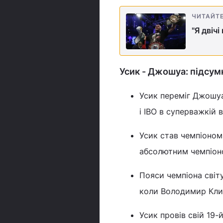
ЧИТАЙТ
"Я двіч
Усик - Джошуа: підсум
Усик переміг Джошуа
і IBO в суперважкій в
Усик став чемпіоном 
абсолютним чемпіоно
Пояси чемпіона світу
коли Володимир Клич
Усик провів свій 19-