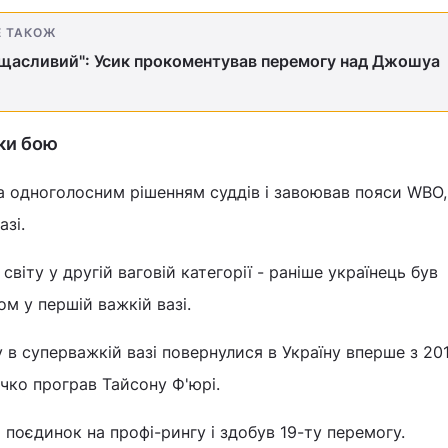
Е ТАКОЖ
і щасливий": Усик прокоментував перемогу над Джошуа
ки бою
 одноголосним рішенням суддів і завоював пояси WBO,
азі.
світу у другій ваговій категорії - раніше українець був
м у першій важкій вазі.
 в суперважкій вазі повернулися в Україну вперше з 201
ко програв Тайсону Ф'юрі.
й поєдинок на профі-рингу і здобув 19-ту перемогу.