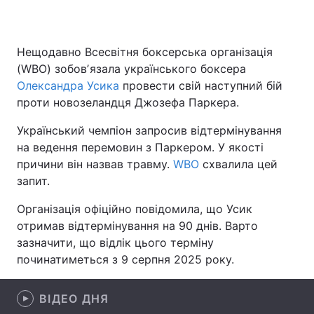
Нещодавно Всесвітня боксерська організація
Головна
Війна
(WBO) зобовʼязала українського боксера
Олександра Усика
провести свій наступний бій
Україна
Політика
проти новозеландця Джозефа Паркера.
Економіка
Світ
Український чемпіон запросив відтермінування
на ведення перемовин з Паркером. У якості
Спорт
Наука
причини він назвав травму.
WBO
схвалила цей
запит.
Техно і зв'язок
Лайт
Організація офіційно повідомила, що Усик
Зброя
Інциденти
отримав відтермінування на 90 днів. Варто
зазначити, що відлік цього терміну
Здоров'я
Туризм
починатиметься з 9 серпня 2025 року.
Цікавинки
Погода
ВІДЕО ДНЯ
Екологія
Регіони