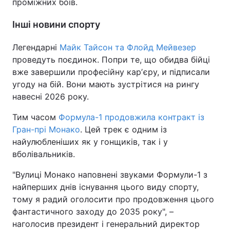
проміжних боїв.
Тема оформлення
Інші новини спорту
Легендарні
Майк Тайсон та Флойд Мейвезер
проведуть поєдинок. Попри те, що обидва бійці
вже завершили професійну карʼєру, и підписали
угоду на бій. Вони мають зустрітися на рингу
навесні 2026 року.
Тим часом
Формула-1 продовжила контракт із
Гран-прі Монако
. Цей трек є одним із
найулюбленіших як у гонщиків, так і у
вболівальників.
"Вулиці Монако наповнені звуками Формули-1 з
найперших днів існування цього виду спорту,
тому я радий оголосити про продовження цього
фантастичного заходу до 2035 року", –
наголосив президент і генеральний директор