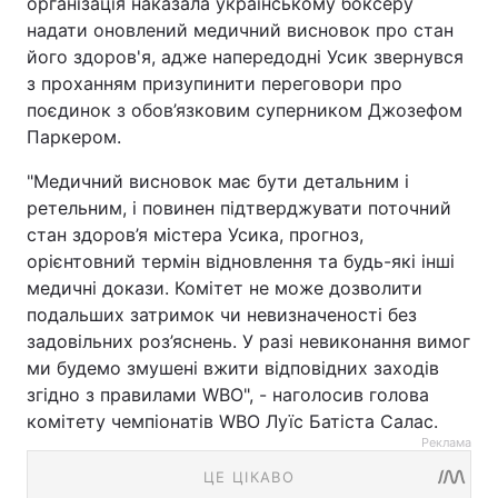
організація наказала українському боксеру
надати оновлений медичний висновок про стан
його здоров'я, адже напередодні Усик звернувся
з проханням призупинити переговори про
поєдинок з обов’язковим суперником Джозефом
Паркером.
"Медичний висновок має бути детальним і
ретельним, і повинен підтверджувати поточний
стан здоров’я містера Усика, прогноз,
орієнтовний термін відновлення та будь-які інші
медичні докази. Комітет не може дозволити
подальших затримок чи невизначеності без
задовільних роз’яснень. У разі невиконання вимог
ми будемо змушені вжити відповідних заходів
згідно з правилами WBO", - наголосив голова
комітету чемпіонатів WBO Луїс Батіста Салас.
Реклама