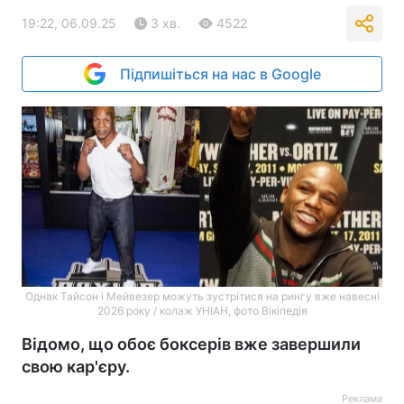
19:22, 06.09.25
3 хв.
4522
Підпишіться на нас в Google
Однак Тайсон і Мейвезер можуть зустрітися на рингу вже навесні
2026 року / колаж УНІАН, фото Вікіпедія
Відомо, що обоє боксерів вже завершили
свою кар'єру.
Реклама