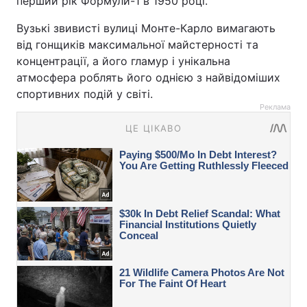
перший рік Формули-1 в 1950 році.
Вузькі звивисті вулиці Монте-Карло вимагають
від гонщиків максимальної майстерності та
концентрації, а його гламур і унікальна
атмосфера роблять його однією з найвідоміших
спортивних подій у світі.
Реклама