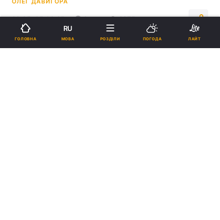
ОЛЕГ ДАВИГОРА
23:35, 05.09.25
2 хв.
2975
RU
МОВА
ГОЛОВНА
РОЗДІЛИ
ПОГОДА
ЛАЙТ
Підпишіться на нас в Google
Україна поступилась Франції / фото УНІАН, Олександр Приходько
Матч відбувся у польському Вроцлаві.
Реклама