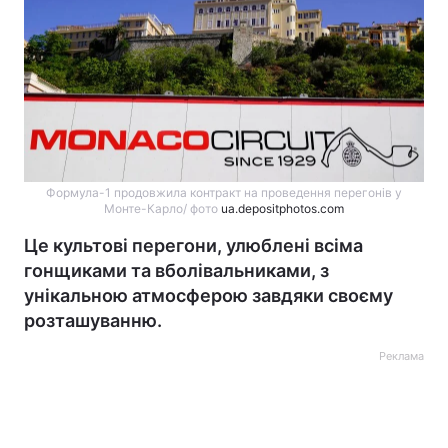
Формула-1 продовжила контракт на проведення перегонів у
Монте-Карло/ фото
ua.depositphotos.com
Це культові перегони, улюблені всіма
гонщиками та вболівальниками, з
унікальною атмосферою завдяки своєму
розташуванню.
Реклама