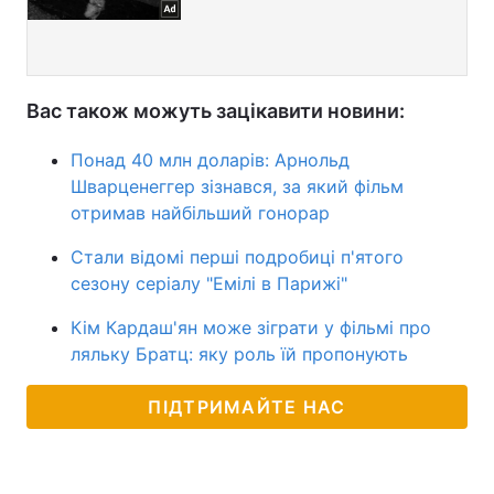
Вас також можуть зацікавити новини:
Понад 40 млн доларів: Арнольд
Шварценеггер зізнався, за який фільм
отримав найбільший гонорар
Стали відомі перші подробиці п'ятого
сезону серіалу "Емілі в Парижі"
Кім Кардаш'ян може зіграти у фільмі про
ляльку Братц: яку роль їй пропонують
ПІДТРИМАЙТЕ НАС