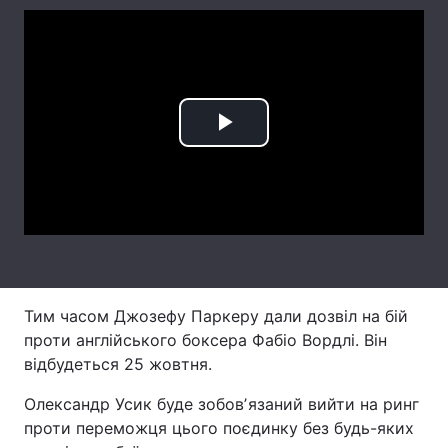
Лонгріди
Відео з Youtube
Статті
Play
Інтерв'ю
Думки
Архів
Вакансії
Video
Контакти
Послуги
Тим часом Джозефу Паркеру дали дозвіл на бій
проти англійського боксера Фабіо Вордлі. Він
відбудеться 25 жовтня.
Олександр Усик буде зобовʼязаний вийти на ринг
проти переможця цього поєдинку без будь-яких