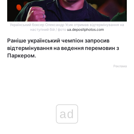
Український боксер Олександр Усик отримав відтермінування на
наступний бій / фото
ua.depositphotos.com
Раніше український чемпіон запросив
відтермінування на ведення перемовин з
Паркером.
Реклама
ad