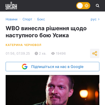
›
›
Новини
Спорт
Бокс
рус
WBO винесла рішення щодо
наступного бою Усика
КАТЕРИНА ЧЕРНОВОЛ
01:56, 07.09.25
2 хв.
19496
Підпишіться на нас в Google