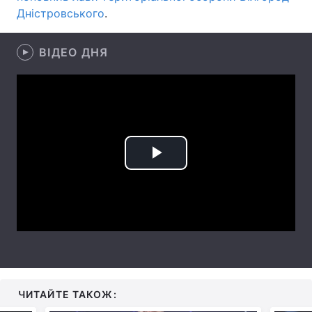
Дністровського
.
Лонгріди
ВІДЕО ДНЯ
Відео з Youtube
Статті
Інтерв'ю
Думки
Архів
Вакансії
Контакти
Play
Послуги
Video
ЧИТАЙТЕ ТАКОЖ: