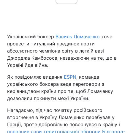
Головна
Війна
Український боксер
Василь Ломаченко
хоче
Україна
Політика
провести титульний поєдинок проти
абсолютного чемпіона світу в легкій вазі
Економіка
Світ
Джорджа Камбососа, незважаючи на те, що в
Україні йде війна.
Спорт
Наука
Як повідомляє видання
ESPN
, команда
Техно і зв'язок
Лайт
українського боксера веде переговори з
керівництвом країни про те, щоб Ломаченку
Зброя
Інциденти
дозволили покинути межі України.
Здоров'я
Туризм
Нагадаємо, під час початку російського
вторгнення в Україну Ломаченко перебував у
Цікавинки
Погода
Греції, проте добровільно повернувся в країну і
Екологія
Регіони
поповнив лави територіальної оборони Білгород-