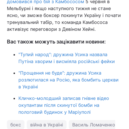
домовився про бій з Камбососом
5 червня в
Мельбурні і якщо наступного тижня не стане
ясно, чи зможе боксер покинути Україну і почати
тренувальний табір, то команда Камбососа
активізує переговори з Девіном Хейні.
Вас також можуть зацікавити новини:
"Тупий народ": дружина Усика назвала
Путіна хворим і висміяла російські фейки
"Прощення не буде": дружина Усика
розлютилася на Росію, яка бомбить церкви
в Україні
Кличко-молодший записав гнівне відео
окупантам після скинутої бомби на
пологовий будинок у Маріуполі
бокс
війна в Україні
Василь Ломаченко