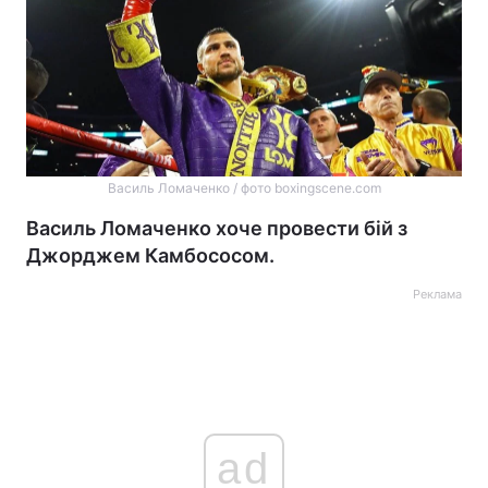
Василь Ломаченко / фото boxingscene.com
Василь Ломаченко хоче провести бій з
Джорджем Камбососом.
Реклама
ad