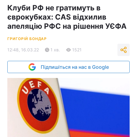
Клуби РФ не гратимуть в
єврокубках: CAS відхилив
апеляцію РФС на рішення УЄФА
ГРИГОРІЙ БОНДАР
12:48, 16.03.22
1 хв.
1521
Підпишіться на нас в Google