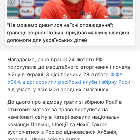
"Не можемо дивитися на їхні страждання":
гравець збірної Польщі придбав машину швидкої
допомоги для українських дітей
Нагадаємо, рано вранці 24 лютого РФ
приступила до масштабного вторгнення і почала
війну в Україні. З цієї причини 28 лютого
ФІФА і
УЄФА відсторонили російські клуби і збірну Росії
від участі у всіх міжнародних змаганнях.
До цього про відмову грати зі збірною Росії в
стикових матчах за право виступити на
чемпіонаті світу в Катарі заявили національні
команди Польщі, Швеції та Чехії. Також
зустрічатися з Росією відмовилися Албанія,
Ірландія, Швейцарія та Англія.