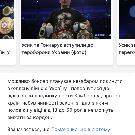
Тема оформлення
Усик та Гончарук вступили до
Усик з
ні у
тероборони України (фото)
перего
Можливо боксер планував незабаром покинути
охоплену війною Україну і повернутися до
підготовки поєдинку проти Камбососа, проте в
країні набув чинності закон, згідно з яким
чоловіки у віці від 18 до 60 років не можуть
виїхати за кордон.
Зазначається, що
Ломаченко ще в лютому