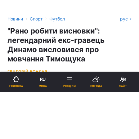
›
›
Новини
Спорт
Футбол
рус
"Рано робити висновки":
легендарний екс-гравець
Динамо висловився про
мовчання Тимощука
ГРИГОРІЙ БОНДАР
RU
18:04, 15.03.22
1 хв.
5665
МОВА
ГОЛОВНА
РОЗДІЛИ
ПОГОДА
ЛАЙТ
Підпишіться на нас в Google