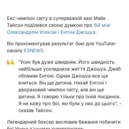
Екс-чемпіон світу в суперважкій вазі Майк
Тайсон поділився своєю думкою про
Головна
Війна
бій між
Олександром Усиком і Ентоні Джошуа.
Україна
Політика
Він прокоментував результат бою для YouTube-
каналу
Економіка
ESNEWS.
Світ
"Усик був дуже швидким. Його швидкість
Спорт
Наука
найбільше ускладнила життя Джошуа. Джеб
Техно і зв'язок
обламав Ентоні. Однак Джошуа все ще
Лайт
вчиться. Він ще дитина. Нехай Ентоні і
Зброя
Інциденти
дворазовий чемпіон світу, але він ще
дитина. Я говорю тільки про їхній поєдинок.
Здоров'я
Туризм
Я не кажу про бої, які були у них до цього", -
сказав Тайсон.
Цікавинки
Погода
Легендарний боксер висловив бажання побачити
Екологія
Регіони
бої Усика з іншими супертяжами: