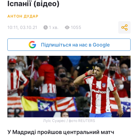
Іспанії (відео)
АНТОН ДУДАР
10:11, 03.10.21
1 хв.
1055
Підпишіться на нас в Google
Луїс Суарес / фото REUTERS
У Мадриді пройшов центральний матч