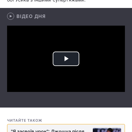
Лонгріди
ВІДЕО ДНЯ
Відео з Youtube
Статті
Інтерв'ю
Думки
Архів
Вакансії
Play
Контакти
Video
Послуги
ЧИТАЙТЕ ТАКОЖ
"Я засвоїв урок": Джошуа після