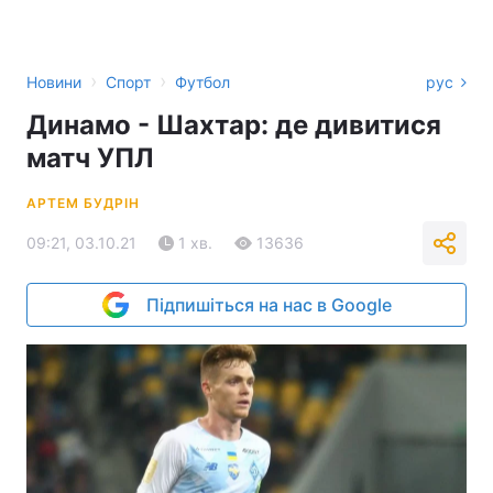
›
›
Новини
Спорт
Футбол
рус
Динамо - Шахтар: де дивитися
матч УПЛ
АРТЕМ БУДРІН
09:21, 03.10.21
1 хв.
13636
Підпишіться на нас в Google