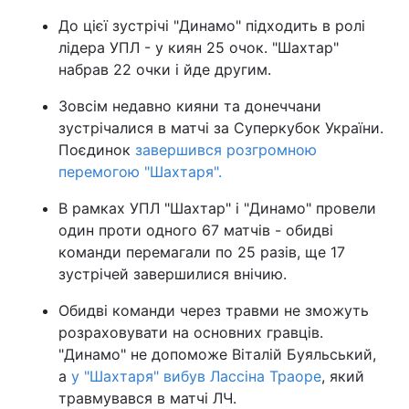
До цієї зустрічі "Динамо" підходить в ролі
лідера УПЛ - у киян 25 очок. "Шахтар"
набрав 22 очки і йде другим.
Зовсім недавно кияни та донеччани
зустрічалися в матчі за Суперкубок України.
Поєдинок
завершився розгромною
перемогою "Шахтаря".
В рамках УПЛ "Шахтар" і "Динамо" провели
один проти одного 67 матчів - обидві
команди перемагали по 25 разів, ще 17
зустрічей завершилися внічию.
Обидві команди через травми не зможуть
розраховувати на основних гравців.
"Динамо" не допоможе Віталій Буяльський,
а
у "Шахтаря" вибув Лассіна Траоре
, який
травмувався в матчі ЛЧ.