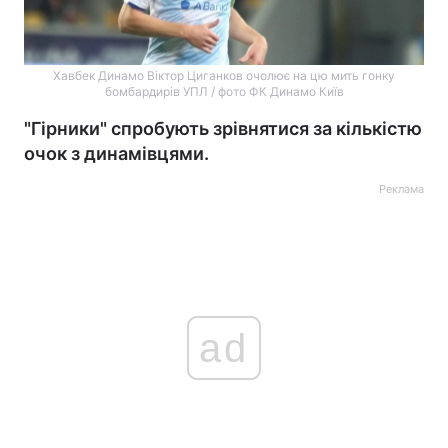
Хавбек Динамо Віктор Циганков очолює на цю мить гонку
бомбардирів УПЛ / фото ФК Динамо Київ
"Гірники" спробують зрівнятися за кількістю
очок з динамівцями.
Реклама
ad