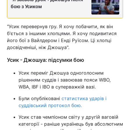
бою з Усиком
Тема оформлення
"Усик перевернув гру. Я хочу побачити, як він
б'ється з іншими хлопцями. Я хочу подивитися
його бої з Вайлдером і Енді Руїсом. Ці хлопці
досвідченіші, ніж Джошуа".
Усик - Джошуа: підсумки бою
Усик переміг Джошуа одноголосним
рішенням суддів і завоював пояси WBO,
WBA, IBF і IBO в суперважкій вазі.
Були опубліковані
статистика ударів і
суддівський протокол бою.
Усик став чемпіоном світу у другій ваговій
категорії - раніше українець був абсолютним