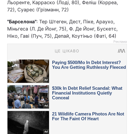
Льоренте, Карраско (Лоді, 80), Феліш (Корреа,
72), Суарес (Грізманн, 72)
"Барселона"
: Тер Штеген, Дест, Піке, Араухо,
Міньгеса (Л. Де Йонг, 75), Ф. Де Йонг, Бускетс,
Ніко, Гаві (Пуч, 75), Депай, Коутіньо (Фаті, 64)
Реклама