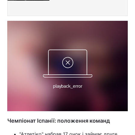
Чемпіонат Іспанії: положення команд
"Атлетіко" набрав 17 очок і займає друге