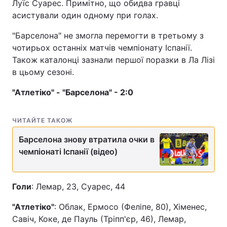
Луїс Суарес. Примітно, що обидва гравці
асистували один одному при голах.
"Барселона" не змогла перемогти в третьому з
чотирьох останніх матчів чемпіонату Іспанії.
Також каталонці зазнали першої поразки в Ла Лізі
в цьому сезоні.
"Атлетіко" - "Барселона" - 2:0
ЧИТАЙТЕ ТАКОЖ
Барселона знову втратила очки в
чемпіонаті Іспанії (відео)
Голи
: Лемар, 23, Суарес, 44
"Атлетіко"
: Облак, Ермосо (Феліпе, 80), Хіменес,
Савіч, Коке, де Пауль (Тріпп'єр, 46), Лемар,