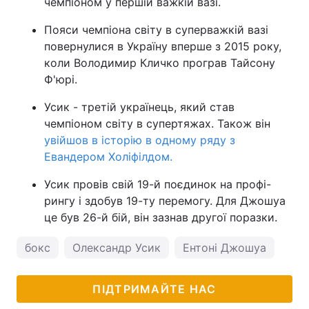
чемпіоном у першій важкій вазі.
Пояси чемпіона світу в суперважкій вазі
повернулися в Україну вперше з 2015 року,
коли Володимир Кличко програв Тайсону
Ф'юрі.
Усик - третій українець, який став
чемпіоном світу в супертяжах. Також він
увійшов в історію в одному ряду з
Евандером Холіфілдом.
Усик провів свій 19-й поєдинок на профі-
рингу і здобув 19-ту перемогу. Для Джошуа
це був 26-й бій, він зазнав другої поразки.
бокс
Олександр Усик
Ентоні Джошуа
ПІДТРИМАЙТЕ НАС