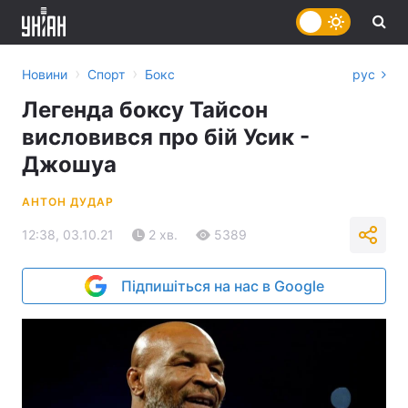
›
›
Новини
Спорт
Бокс
рус
Легенда боксу Тайсон
висловився про бій Усик -
Джошуа
АНТОН ДУДАР
12:38, 03.10.21
2 хв.
5389
Підпишіться на нас в Google