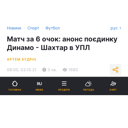
›
›
Новини
Спорт
Футбол
рус
Матч за 6 очок: анонс поєдинку
Динамо - Шахтар в УПЛ
АРТЕМ БУДРІН
08:00, 03.10.21
3 хв.
1680
RU
Підпишіться на нас в Google
МОВА
ГОЛОВНА
РОЗДІЛИ
ПОГОДА
ЛАЙТ