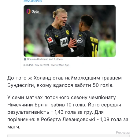
До того ж Холанд став наймолодшим гравцем
Бундесліги, якому вдалося забити 50 голів.
У семи матчах поточного сезону чемпіонату
Німеччини Ерлінг забив 10 голів. Його середня
результативність - 1,43 гола за гру. Для
порівняння: в Роберта Левандовські - 1,08 гола за
матч.
Реклама