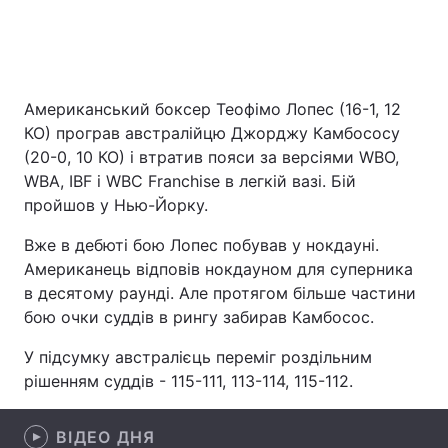
Головна
Війна
Американський боксер Теофімо Лопес (16-1, 12
Україна
Політика
КО) програв австралійцю Джорджу Камбососу
(20-0, 10 КО) і втратив пояси за версіями WBO,
Економіка
Світ
WBA, IBF і WBC Franchise в легкій вазі. Бій
пройшов у Нью-Йорку.
Спорт
Наука
Вже в дебюті бою Лопес побував у нокдауні.
Техно і зв'язок
Лайт
Американець відповів нокдауном для суперника
в десятому раунді. Але протягом більше частини
Зброя
Інциденти
бою очки суддів в рингу забирав Камбосос.
Здоров'я
Туризм
У підсумку австралієць переміг роздільним
рішенням суддів - 115-111, 113-114, 115-112.
Цікавинки
Погода
ВІДЕО ДНЯ
Екологія
Регіони