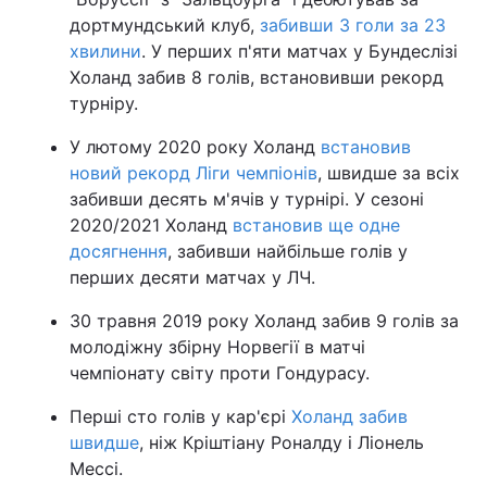
дортмундський клуб,
забивши 3 голи за 23
хвилини
. У перших п'яти матчах у Бундеслізі
Холанд забив 8 голів, встановивши рекорд
турніру.
У лютому 2020 року Холанд
встановив
новий рекорд Ліги чемпіонів
, швидше за всіх
забивши десять м'ячів у турнірі. У сезоні
2020/2021 Холанд
встановив ще одне
досягнення
, забивши найбільше голів у
перших десяти матчах у ЛЧ.
30 травня 2019 року Холанд забив 9 голів за
молодіжну збірну Норвегії в матчі
чемпіонату світу проти Гондурасу.
Перші сто голів у кар'єрі
Холанд забив
швидше
, ніж Кріштіану Роналду і Ліонель
Мессі.