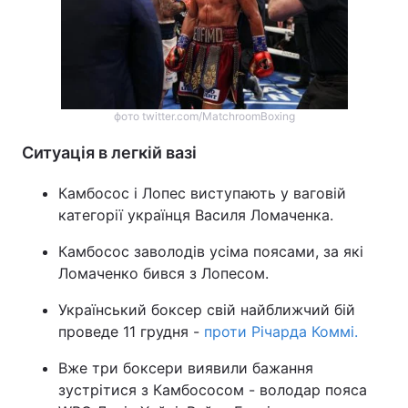
фото twitter.com/MatchroomBoxing
Ситуація в легкій вазі
Камбосос і Лопес виступають у ваговій
категорії українця Василя Ломаченка.
Камбосос заволодів усіма поясами, за які
Ломаченко бився з Лопесом.
Український боксер свій найближчий бій
проведе 11 грудня -
проти Річарда Коммі.
Вже три боксери виявили бажання
зустрітися з Камбососом - володар пояса