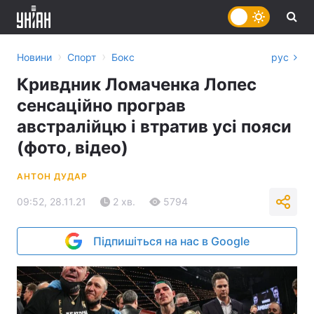
›
›
Новини
Спорт
Бокс
рус
Кривдник Ломаченка Лопес
сенсаційно програв
австралійцю і втратив усі пояси
(фото, відео)
АНТОН ДУДАР
09:52, 28.11.21
2 хв.
5794
Підпишіться на нас в Google