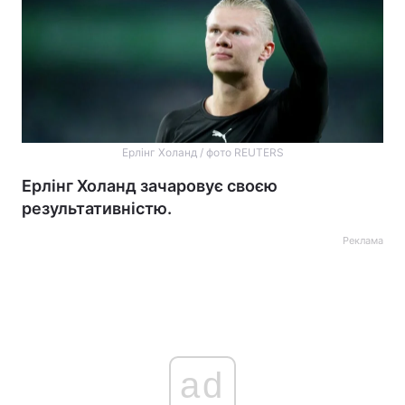
Ерлінг Холанд / фото REUTERS
Ерлінг Холанд зачаровує своєю
результативністю.
Реклама
ad