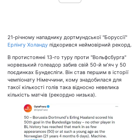
21-річному нападнику дортмундської "Боруссії"
Ерлінгу Холанду
підкорився неймовірний рекорд.
В протистоянні 13-го туру проти "Вольфсбурга"
норвезький голеадор забив свій 50-й м'яч у 50
поєдинках Бундесліги. Він став першим в історії
чемпіонату Німеччини, кому знадобилася для
такої кількості голів така відносно невелика
кількість матчів (рекордно низька).