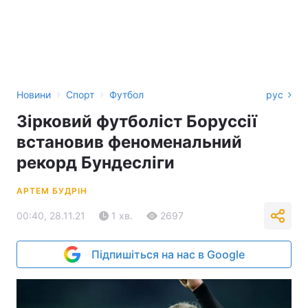
›
›
Новини
Спорт
Футбол
рус
Зірковий футболіст Боруссії
встановив феноменальний
рекорд Бундесліги
АРТЕМ БУДРІН
00:40, 28.11.21
1 хв.
2697
Підпишіться на нас в Google