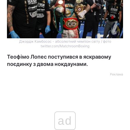
Джордж Камбосос - абсолютний чемпіон світу / фото
twitter.com/MatchroomBoxing
Теофімо Лопес поступився в яскравому
поєдинку з двома нокдаунами.
Реклама
ad