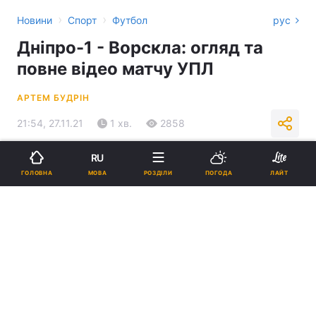
›
›
Новини
Спорт
Футбол
рус
Дніпро-1 - Ворскла: огляд та
повне відео матчу УПЛ
АРТЕМ БУДРІН
21:54, 27.11.21
1 хв.
2858
RU
Підпишіться на нас в Google
МОВА
ГОЛОВНА
РОЗДІЛИ
ПОГОДА
ЛАЙТ