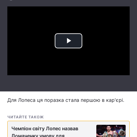
Лонгріди
Відео з Youtube
Статті
Інтерв'ю
Думки
Play
Архів
Вакансії
Video
Контакти
Послуги
Для Лопеса ця поразка стала першою в кар'єрі.
ЧИТАЙТЕ ТАКОЖ
Чемпіон світу Лопес назвав
Ломаченку умову для