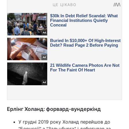
Ерлінг Холанд: форвард-вундеркінд
У грудні 2019 року Холанд перейшов до
"Боруссії" з "Зальцбурга" і дебютував за