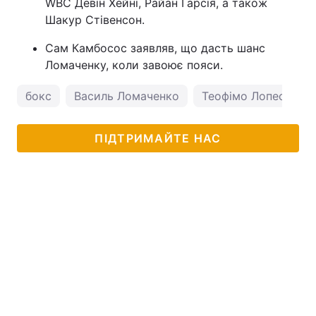
WBC Девін Хейні, Райан Гарсія, а також
Шакур Стівенсон.
Сам Камбосос заявляв, що дасть шанс
Ломаченку, коли завоює пояси.
бокс
Василь Ломаченко
Теофімо Лопес
ПІДТРИМАЙТЕ НАС