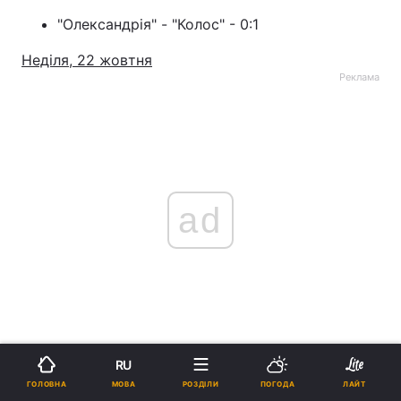
"Олександрія" - "Колос" - 0:1
Неділя, 22 жовтня
Реклама
ad
"Верес" - "Рух" - 2:5
RU
МОВА
ГОЛОВНА
РОЗДІЛИ
ПОГОДА
ЛАЙТ
"Ворскла" - "Полісся" - 0:3