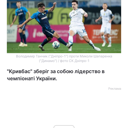
Володимир Танчик ("Дніпро-1") проти Миколи Шапаренка
("Динамо") / фото СК Дніпро-1
"Кривбас" зберіг за собою лідерство в
чемпіонаті України.
Реклама