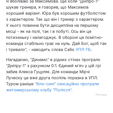
Я вболіваю за Максимова. Ще коли "Дніпро-1"
шукав тренера, я говорив, що Максимов
хороший варіант. Юра був хорошим футболістом
з характером. Так що він і тренер з характером.
У нього повинна бути дисципліна на першому
місці - як на полі, так і в побуті. Ось він це
потихеньку і налагоджує. В обороні це помітно-
команда стабільно грає на нуль. Дай Бог, щоб так
і тривало", - наводить слова Сабо
УПЛ-ТБ
.
Нагадаємо, "Динамо" в рідних стінах програло
"Дніпру-1" з рахунком 0:1. Єдиний м'яч у цій грі
забив Алекса Гуцуляк. Для команди Мірчі
Луческу це вже друга поспіль поразка в УПЛ.
Туром раніше
"біло-сині" сенсаційно програли
житомирському клубу "Полісся"
.
Реклама