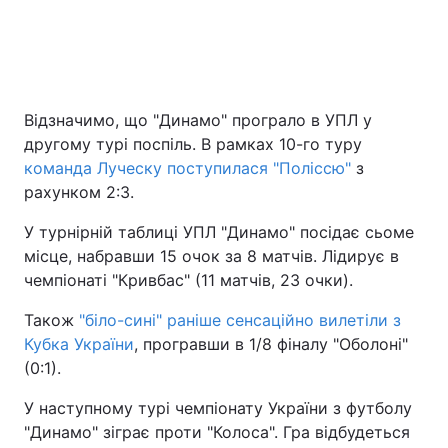
Відзначимо, що "Динамо" програло в УПЛ у
другому турі поспіль. В рамках 10-го туру
команда Луческу поступилася "Поліссю"
з
рахунком 2:3.
У турнірній таблиці УПЛ "Динамо" посідає сьоме
місце, набравши 15 очок за 8 матчів. Лідирує в
чемпіонаті "Кривбас" (11 матчів, 23 очки).
Також
"біло-сині" раніше сенсаційно вилетіли з
Кубка України
, програвши в 1/8 фіналу "Оболоні"
(0:1).
У наступному турі чемпіонату України з футболу
"Динамо" зіграє проти "Колоса". Гра відбудеться