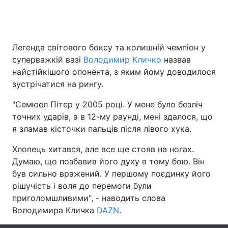
Головна
Війна
Легенда світового боксу та колишній чемпіон у
суперважкій вазі
Володимир Кличко
назвав
Україна
Політика
найстійкішого опонента, з яким йому доводилося
зустрічатися на рингу.
Економіка
Світ
"Семюел Пітер у 2005 році. У мене було безліч
Спорт
Наука
точних ударів, а в 12-му раунді, мені здалося, що
я зламав кісточки пальців після лівого хука.
Техно і зв'язок
Лайт
Хлопець хитався, але все ще стояв на ногах.
Зброя
Інциденти
Думаю, що позбавив його духу в тому бою. Він
був сильно вражений. У першому поєдинку його
Здоров'я
Туризм
рішучість і воля до перемоги були
приголомшливими", - наводить слова
Цікавинки
Погода
Володимира Кличка
DAZN
.
Екологія
Регіони