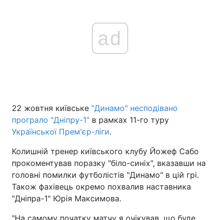
ad
22 жовтня київське
"Динамо" несподівано
програло "Дніпру-1"
в рамках 11-го туру
Української Прем'єр-ліги
.
Колишній тренер київського клубу Йожеф Сабо
прокоментував поразку "біло-синіх", вказавши на
головні помилки футболістів "Динамо" в цій грі.
Також фахівець окремо похвалив наставника
"Дніпра-1" Юрія Максимова.
"На самому початку матчу я очікував, що буде