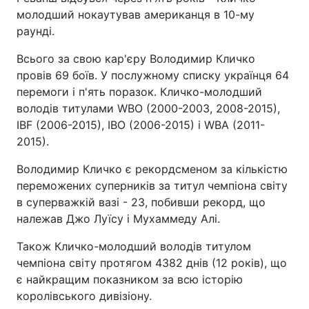
молодший нокаутував американця в 10-му
Тема оформлення
раунді.
Всього за свою кар'єру Володимир Кличко
провів 69 боїв. У послужному списку українця 64
перемоги і п'ять поразок. Кличко-молодший
володів титулами WBO (2000-2003, 2008-2015),
IBF (2006-2015), IBO (2006-2015) і WBA (2011-
2015).
Володимир Кличко є рекордсменом за кількістю
переможених суперників за титул чемпіона світу
в суперважкій вазі - 23, побивши рекорд, що
належав Джо Луїсу і Мухаммеду Алі.
Також Кличко-молодший володів титулом
чемпіона світу протягом 4382 днів (12 років), що
є найкращим показником за всю історію
королівського дивізіону.