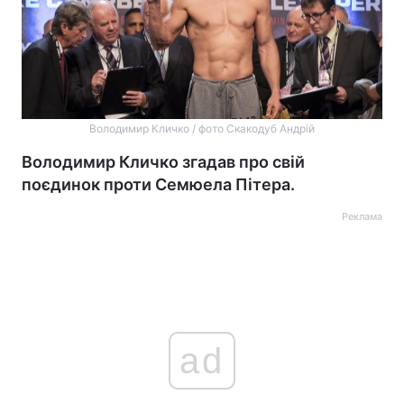
Володимир Кличко / фото Скакодуб Андрій
Володимир Кличко згадав про свій
поєдинок проти Семюела Пітера.
Реклама
ad