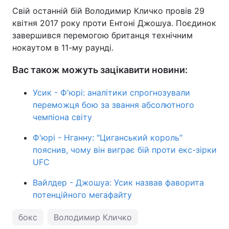
Свій останній бій Володимир Кличко провів 29
квітня 2017 року проти Ентоні Джошуа. Поєдинок
завершився перемогою британця технічним
нокаутом в 11-му раунді.
Вас також можуть зацікавити новини:
Усик - Ф'юрі: аналітики спрогнозували
переможця бою за звання абсолютного
чемпіона світу
Ф'юрі - Нганну: "Циганський король"
пояснив, чому він виграє бій проти екс-зірки
UFC
Вайлдер - Джошуа: Усик назвав фаворита
потенційного мегафайту
бокс
Володимир Кличко