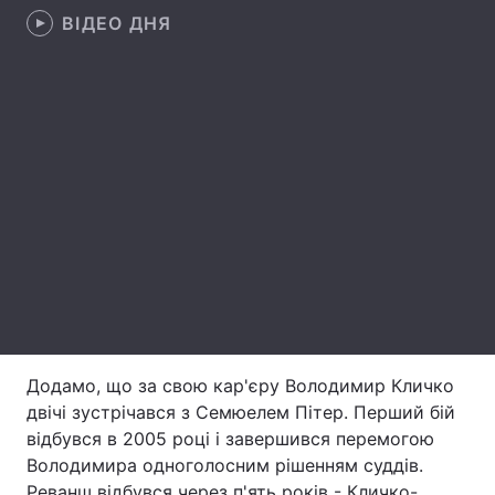
ВІДЕО ДНЯ
Лонгріди
Відео з Youtube
Статті
Інтерв'ю
Думки
Архів
Вакансії
Контакти
Послуги
Додамо, що за свою кар'єру Володимир Кличко
двічі зустрічався з Семюелем Пітер. Перший бій
відбувся в 2005 році і завершився перемогою
Володимира одноголосним рішенням суддів.
Реванш відбувся через п'ять років - Кличко-