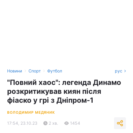
›
›
Новини
Спорт
Футбол
рус
"Повний хаос": легенда Динамо
розкритикував киян після
фіаско у грі з Дніпром-1
ВОЛОДИМИР МЕДЯНИК
17:54, 23.10.23
2 хв.
1454