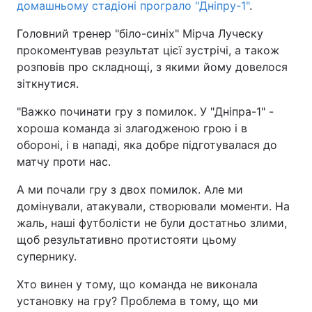
домашньому стадіоні програло "Дніпру-1"
.
Головний тренер "біло-синіх" Мірча Луческу
прокоментував результат цієї зустрічі, а також
розповів про складнощі, з якими йому довелося
зіткнутися.
"Важко починати гру з помилок. У "Дніпра-1" -
хороша команда зі злагодженою грою і в
обороні, і в нападі, яка добре підготувалася до
матчу проти нас.
А ми почали гру з двох помилок. Але ми
домінували, атакували, створювали моменти. На
жаль, наші футболісти не були достатньо злими,
щоб результативно протистояти цьому
супернику.
Хто винен у тому, що команда не виконала
установку на гру? Проблема в тому, що ми