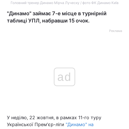
Головний тренер Динамо Мірча Луческу / фото ФК Динамо Київ
"Динамо" займає 7-е місце в турнірній
таблиці УПЛ, набравши 15 очок.
Реклама
ad
У неділю, 22 жовтня, в рамках 11-го туру
Української Прем'єр-ліги
"Динамо" на