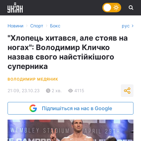
›
›
Новини
Спорт
Бокс
рус
"Хлопець хитався, але стояв на
ногах": Володимир Кличко
назвав свого найстійкішого
суперника
ВОЛОДИМИР МЕДЯНИК
21:09, 23.10.23
2 хв.
4115
Підпишіться на нас в Google