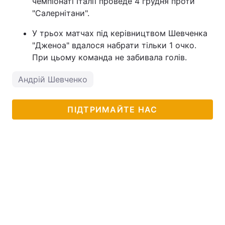
чемпіонаті Італії проведе 4 грудня проти
"Салернітани".
У трьох матчах під керівництвом Шевченка
"Дженоа" вдалося набрати тільки 1 очко.
При цьому команда не забивала голів.
Андрій Шевченко
ПІДТРИМАЙТЕ НАС