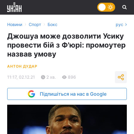
›
›
Новини
Спорт
Бокс
рус
Джошуа може дозволити Усику
провести бій з Ф'юрі: промоутер
назвав умову
АНТОН ДУДАР
11:17, 02.12.21
2 хв.
896
Підпишіться на нас в Google