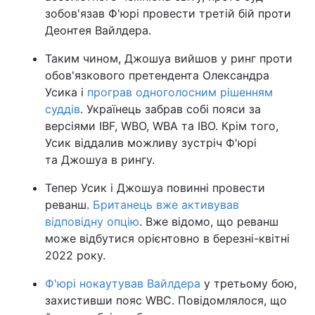
зобов'язав Ф'юрі провести третій бій проти
Деонтея Вайлдера.
Таким чином, Джошуа вийшов у ринг проти
обов'язкового претендента Олександра
Усика і
програв одноголосним рішенням
суддів
. Українець забрав собі пояси за
версіями IBF, WBO, WBA та IBO. Крім того,
Усик віддалив можливу зустріч Ф'юрі
та Джошуа в рингу.
Тепер Усик і Джошуа повинні провести
реванш.
Британець вже активував
відповідну опцію
. Вже відомо, що реванш
може відбутися орієнтовно в березні-квітні
2022 року.
Ф'юрі нокаутував Вайлдера
у третьому бою,
захистивши пояс WBC. Повідомлялося, що