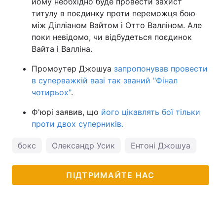
йому необхідно буде провести захист
титулу в поєдинку проти переможця бою
між Ділліаном Вайтом і Отто Валліном. Але
поки невідомо, чи відбудеться поєдинок
Вайта і Валліна.
Промоутер Джошуа
запропонував провести
в суперважкій вазі так званий "Фінал
чотирьох"
.
Ф'юрі заявив, що
його цікавлять бої тільки
проти двох суперників.
бокс
Олександр Усик
Ентоні Джошуа
Тай
ПІДТРИМАЙТЕ НАС