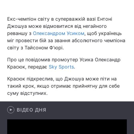
Екс-чемпіон світу в суперважкій вазі Ентоні
Джошуа може відмовитися від негайного
Головна
Війна
реваншу з
Олександром Усиком
, щоб українець
Україна
Політика
міг провести бій за звання абсолютного чемпіона
світу з Тайсоном Ф'юрі.
Економіка
Світ
Про це повідомив промоутер Усика Олександр
Спорт
Наука
Красюк, передає
Sky Sports
.
Красюк підкреслив, що Джошуа може піти на
Техно і зв'язок
Лайт
такий крок, якщо отримає прийнятну для себе
Зброя
Інциденти
суму відступних.
Здоров'я
Туризм
ВІДЕО ДНЯ
Цікавинки
Погода
Екологія
Регіони