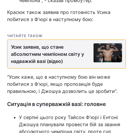
чемпіона", - сказав промоутер.
Тема оформлення
Красюк також заявив про готовність Усика
побитися з Ф'юрі в наступному бою:
ЧИТАЙТЕ ТАКОЖ
Усик заявив, що стане
абсолютним чемпіоном світу у
надважкій вазі (відео)
"Усик каже, що в наступному бою він може
побитися з Ф'юрі, якщо пропозиція буде
правильною, і Джошуа дозволить це зробити".
Ситуація в суперважкій вазі: головне
У серпні цього року Тайсон Ф'юрі і Ентоні
Джошуа планували провести бій за звання
абсолютного чемпіона світу, проте суд