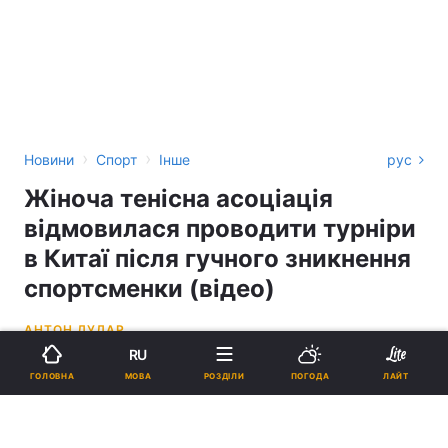
›
›
Новини
Спорт
Інше
рус
Жіноча тенісна асоціація
відмовилася проводити турніри
в Китаї після гучного зникнення
спортсменки (відео)
АНТОН ДУДАР
RU
09:58, 02.12.21
3 хв.
832
МОВА
ГОЛОВНА
РОЗДІЛИ
ПОГОДА
ЛАЙТ
Підпишіться на нас в Google