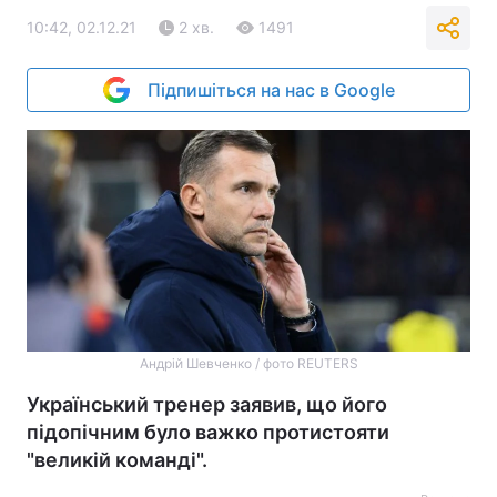
10:42, 02.12.21
2 хв.
1491
Підпишіться на нас в Google
Андрій Шевченко / фото REUTERS
Український тренер заявив, що його
підопічним було важко протистояти
"великій команді".