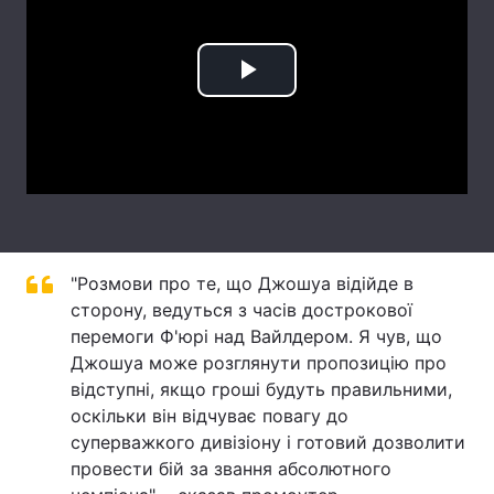
Лонгріди
Play
Відео з Youtube
Статті
Video
Інтерв'ю
Думки
Архів
Вакансії
Контакти
"Розмови про те, що Джошуа відійде в
Послуги
сторону, ведуться з часів дострокової
перемоги Ф'юрі над Вайлдером. Я чув, що
Джошуа може розглянути пропозицію про
відступні, якщо гроші будуть правильними,
оскільки він відчуває повагу до
суперважкого дивізіону і готовий дозволити
провести бій за звання абсолютного