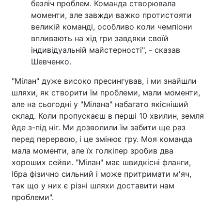
безліч проблем. Команда створювала
моменти, але завжди важко протистояти
великій команді, особливо коли чемпіони
впливають на хід гри завдяки своїй
індивідуальній майстерності", - сказав
Шевченко.
"Мілан" дуже високо пресингував, і ми знайшли
шляхи, як створити їм проблеми, мали моменти,
але на сьогодні у "Мілана" набагато якісніший
склад. Коли пропускаєш в перші 10 хвилин, земля
йде з-під ніг. Ми дозволили їм забити ще раз
перед перервою, і це змінює гру. Моя команда
мала моменти, але їх голкіпер зробив два
хороших сейви. "Мілан" має швидкісні фланги,
Ібра фізично сильний і може притримати м'яч,
так що у них є різні шляхи доставити нам
проблеми".