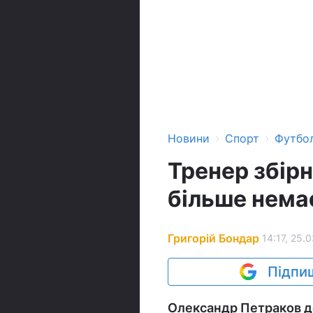
›
›
Новини
Спорт
Футбо
Тренер збірн
більше немає
Григорій Бондар
14:17, 25.
Підпиш
Олександр Петраков до