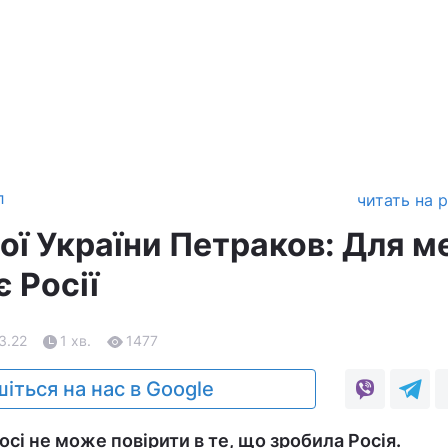
л
читать на 
ої України Петраков: Для м
 Росії
03.22
1 хв.
1477
іться на нас в Google
сі не може повірити в те, що зробила Росія.