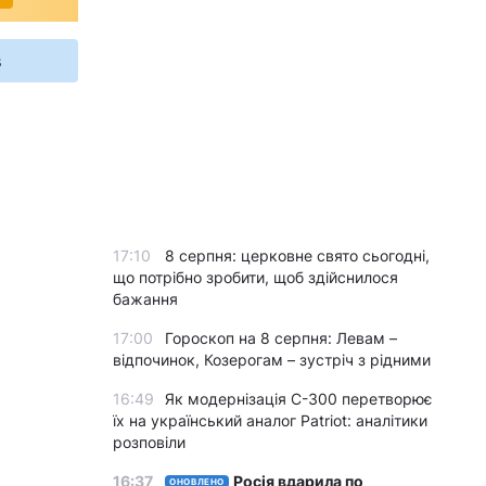
s
17:10
8 серпня: церковне свято сьогодні,
що потрібно зробити, щоб здійснилося
бажання
17:00
Гороскоп на 8 серпня: Левам –
відпочинок, Козерогам – зустріч з рідними
16:49
Як модернізація С-300 перетворює
їх на український аналог Patriot: аналітики
розповіли
16:37
Росія вдарила по
ОНОВЛЕНО