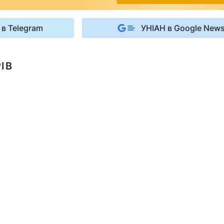
 в Telegram
УНІАН в Google New
ІВ