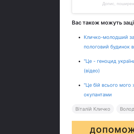
Допис, поширени
Вас також можуть заці
Кличко-молодший зап
пологовий будинок в
"Це - геноцид украї
(відео)
"Це бій всього мого
окупантами
Віталій Кличко
Воло
ДОПОМОЖ