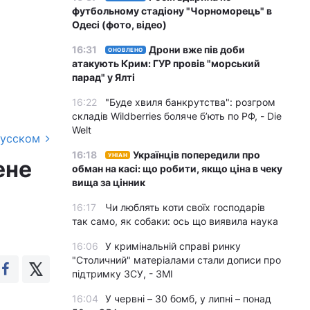
футбольному стадіону "Чорноморець" в
Одесі (фото, відео)
16:31
Дрони вже пів доби
ОНОВЛЕНО
атакують Крим: ГУР провів "морський
парад" у Ялті
16:22
"Буде хвиля банкрутства": розгром
складів Wildberries боляче бʼють по РФ, - Die
Welt
русском
16:18
Українців попередили про
УНІАН
ене
обман на касі: що робити, якщо ціна в чеку
вища за цінник
16:17
Чи люблять коти своїх господарів
так само, як собаки: ось що виявила наука
16:06
У кримінальній справі ринку
"Столичний" матеріалами стали дописи про
підтримку ЗСУ, - ЗМІ
16:04
У червні – 30 бомб, у липні – понад