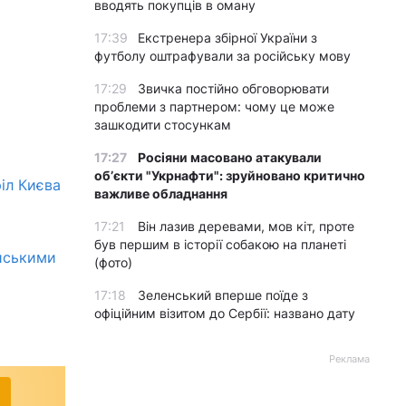
вводять покупців в оману
17:39
Екстренера збірної України з
футболу оштрафували за російську мову
17:29
Звичка постійно обговорювати
проблеми з партнером: чому це може
зашкодити стосункам
17:27
Росіяни масовано атакували
обʼєкти "Укрнафти": зруйновано критично
іл Києва
важливе обладнання
17:21
Він лазив деревами, мов кіт, проте
був першим в історії собакою на планеті
ійськими
(фото)
17:18
Зеленський вперше поїде з
офіційним візитом до Сербії: названо дату
Реклама