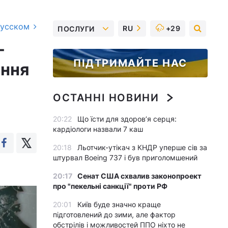
русском
RU
+29
ПОСЛУГИ
-
ПІДТРИМАЙТЕ НАС
ення
ОСТАННІ НОВИНИ
20:22
Що їсти для здоров’я серця:
кардіологи назвали 7 каш
20:18
Льотчик-утікач з КНДР уперше сів за
штурвал Boeing 737 і був приголомшений
20:17
Сенат США схвалив законопроект
про "пекельні санкції" проти РФ
20:01
Київ буде значно краще
підготовлений до зими, але фактор
обстрілів і можливостей ППО ніхто не