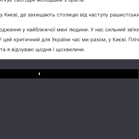
у Києві, де захищають столицю від наступу рашистськи
родження у найближчої мені людини. У нас сильний зв‘яз
У цей критичний для України час ми разом, у Києві. Пліч
та я відчуваю щодня і щохвилини.
Play