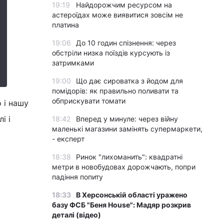
19:19
Найдорожчим ресурсом на
астероїдах може виявитися зовсім не
платина
19:06
До 10 годин спізнення: через
обстріли низка поїздів курсують із
затримками
19:00
Що дає сироватка з йодом для
помідорів: як правильно поливати та
обприскувати томати
 і нашу
і і
18:42
Вперед у минуле: через війну
маленькі магазини замінять супермаркети,
- експерт
18:38
Ринок "лихоманить": квадратні
метри в новобудовах дорожчають, попри
падіння попиту
18:33
В Херсонській області уражено
базу ФСБ "Беня House": Мадяр розкрив
деталі (відео)