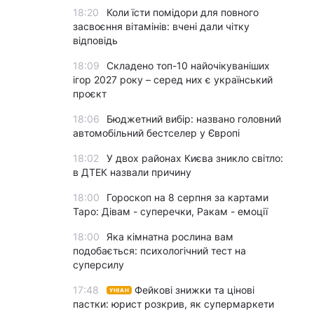
18:20
Коли їсти помідори для повного
засвоєння вітамінів: вчені дали чітку
відповідь
18:09
Складено топ-10 найочікуваніших
ігор 2027 року – серед них є український
проєкт
18:06
Бюджетний вибір: названо головний
автомобільний бестселер у Європі
18:02
У двох районах Києва зникло світло:
в ДТЕК назвали причину
18:00
Гороскоп на 8 серпня за картами
Таро: Дівам - суперечки, Ракам - емоції
18:00
Яка кімнатна рослина вам
подобається: психологічний тест на
суперсилу
17:48
Фейкові знижки та цінові
УНІАН
пастки: юрист розкрив, як супермаркети