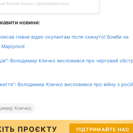
й Віталій Кличко (@vitaliyklitschko)
кавити новини:
исав гнівне відео окупантам після скинутої бомби на
 Маріуполі
нців": Володимир Кличко висловився про черговий обстр
 життя": Володимир Кличко висловився про війну з рос
димир Кличко
ІТЬ ПРОЄКТУ
ПІДТРИМАЙТЕ НАС