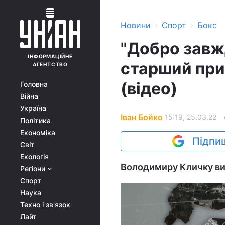
›
›
Новини
Спорт
Бокс
"Добро завж
ІНФОРМАЦІЙНЕ
старший при
АГЕНТСТВО
(відео)
Головна
Війна
Україна
Іван Бойко
15:19, 25.03.22
Політика
Економіка
Підпиш
Світ
Екологія
Володимиру Кличку ви
Регіони
Спорт
Наука
Техно і зв'язок
Лайт