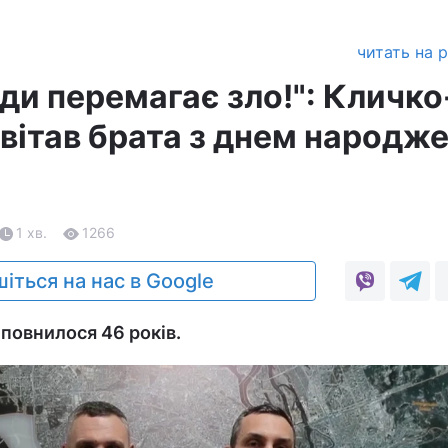
читать на 
ди перемагає зло!": Кличко
вітав брата з днем народж
1 хв.
1266
іться на нас в Google
повнилося 46 років.