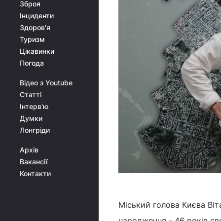
Зброя
Інциденти
Здоров'я
Туризм
Цікавинки
Погода
Відео з Youtube
Статті
Інтерв'ю
Думки
Лонгріди
Архів
Вакансії
Контакти
Міський голова Києва Віт
народження - 46 років св