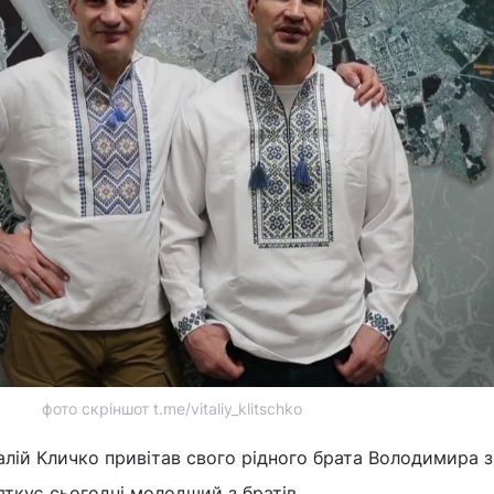
фото скріншот t.me/vitaliy_klitschko
алій Кличко привітав свого рідного брата Володимира 
яткує сьогодні молодший з братів.