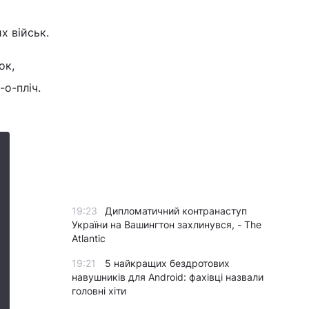
х військ.
ок,
-о-пліч.
19:23
Дипломатичний контранаступ
України на Вашингтон захлинувся, - The
Atlantic
19:21
5 найкращих бездротових
навушників для Android: фахівці назвали
головні хіти