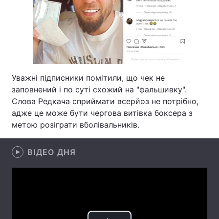
Лонгріди
Відео з Youtube
Статті
Інтерв'ю
Думки
Уважні підписники помітили, що чек не
заповнений і по суті схожий на "фальшивку".
Архів
Вакансії
Слова Редкача сприймати всерйоз не потрібно,
Контакти
адже це може бути чергова витівка боксера з
метою розіграти вболівальників.
Послуги
ВІДЕО ДНЯ