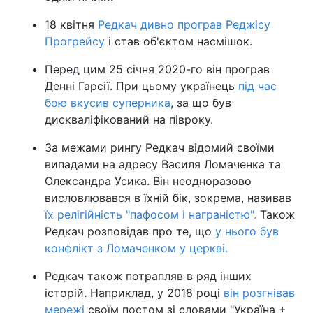
18 квітня
Редкач дивно програв Реджісу
Прогрейсу
і став об'єктом насмішок.
Перед цим 25 січня 2020-го він програв
Денні Гарсії. При цьому українець
під час
бою вкусив суперника
, за що був
дискваліфікований на півроку.
За межами рингу Редкач відомий своїми
випадами на адресу Василя Ломаченка та
Олександра Усика. Він неодноразово
висловлювався в їхній бік, зокрема, називав
їх релігійність "пафосом і награністю".
Також
Редкач розповідав про те, що
у нього був
конфлікт з Ломаченком у церкві.
Редкач також потрапляв в ряд інших
історій. Наприклад, у 2018 році
він розгнівав
мережі
своїм постом зі словами "Україна +