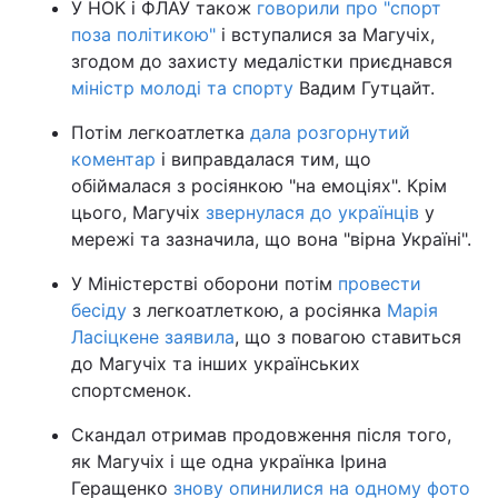
У НОК і ФЛАУ також
говорили про "спорт
поза політикою"
і вступалися за Магучіх,
згодом до захисту медалістки приєднався
міністр молоді та спорту
Вадим Гутцайт.
Потім легкоатлетка
дала розгорнутий
коментар
і виправдалася тим, що
обіймалася з росіянкою "на емоціях". Крім
цього, Магучіх
звернулася до українців
у
мережі та зазначила, що вона "вірна Україні".
У Міністерстві оборони потім
провести
бесіду
з легкоатлеткою, а росіянка
Марія
Ласіцкене заявила
, що з повагою ставиться
до Магучіх та інших українських
спортсменок.
Скандал отримав продовження після того,
як Магучіх і ще одна українка Ірина
Геращенко
знову опинилися на одному фото