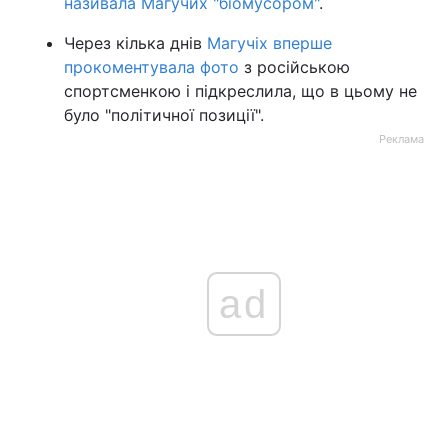
називала Магучих "біомусором"
.
Через кілька днів
Магучіх вперше
прокоментувала фото
з російською
спортсменкою і підкреслила, що в цьому не
було "політичної позиції".
Реклама
ad