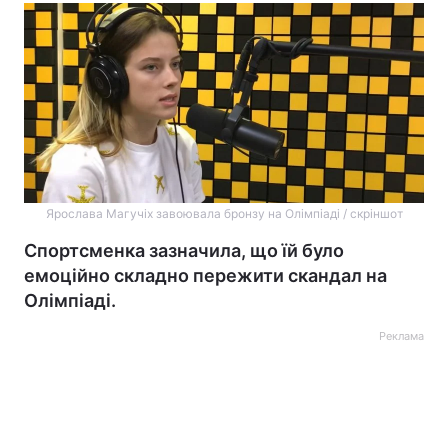
Ярослава Магучіх завоювала бронзу на Олімпіаді / скріншот
Спортсменка зазначила, що їй було
емоційно складно пережити скандал на
Олімпіаді.
Реклама