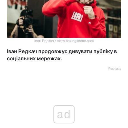
Іван Редкач / фото boxingscene.com
Іван Редкач продовжує дивувати публіку в
соціальних мережах.
Реклама
ad