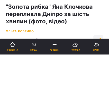
"Золота рибка" Яна Клочкова
перепливла Дніпро за шість
хвилин (фото, відео)
ОЛЬГА РОБЕЙКО
10:09, 17.09.21
1 хв.
8076
RU
МОВА
ГОЛОВНА
РОЗДІЛИ
ПОГОДА
ЛАЙТ
Підпишіться на нас в Google
"Золота рибка" Яна Клочкова перепливла Дніпро за шість хвилин
(фото, відео)
На подолання дистанції приблизно в 500
метрів у нашої "золотої рибки" пішло
близько 6 хвилин.
Реклама