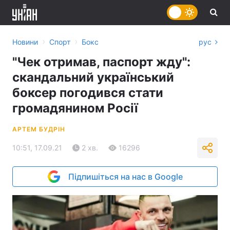
›
›
Новини
Спорт
Бокс
рус
"Чек отримав, паспорт жду":
скандальний український
боксер погодився стати
громадянином Росії
АРТЕМ БУДРІН
10:51, 17.09.21
2 хв.
16296
Підпишіться на нас в Google