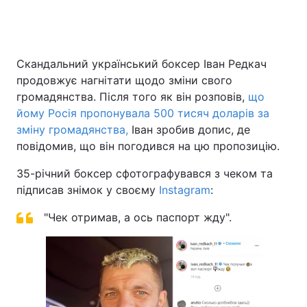
Головна
Війна
Скандальний український боксер Іван Редкач
продовжує нагнітати щодо зміни свого
Україна
Політика
громадянства. Після того як він розповів,
що
йому Росія пропонувала 500 тисяч доларів за
Економіка
Світ
зміну громадянства,
Іван зробив допис, де
повідомив, що він погодився на цю пропозицію.
Спорт
Наука
35-річний боксер сфотографувався з чеком та
Техно і зв'язок
Лайт
підписав знімок у своєму
Instagram
:
Зброя
Інциденти
"Чек отримав, а ось паспорт жду".
Здоров'я
Туризм
Цікавинки
Погода
Екологія
Регіони