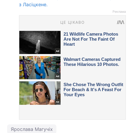
з Ласіцкене.
Реклама
Ярослава Магучіх