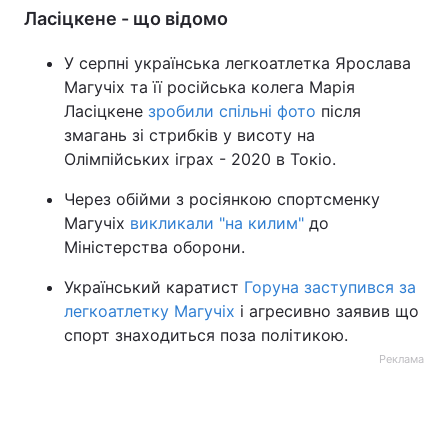
Ласіцкене - що відомо
У серпні українська легкоатлетка Ярослава
Магучіх та її російська колега Марія
Ласіцкене
зробили спільні фото
після
змагань зі стрибків у висоту на
Олімпійських іграх - 2020 в Токіо.
Через обійми з росіянкою спортсменку
Магучіх
викликали "на килим"
до
Міністерства оборони.
Український каратист
Горуна заступився за
легкоатлетку Магучіх
і агресивно заявив що
спорт знаходиться поза політикою.
Реклама