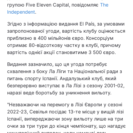
групою Five Eleven Capital, повідомляє
The
Independent
.
Згідно з інформацією видання El País, за умовами
запропонованої угоди, вартість клубу оцінюється
приблизно в 400 мільйонів євро. Консорціум
отримає 80-відсоткову частку в клубі, причому
вартість однієї акції становитиме 3 500 євро.
Видання зазначило, що ця угода потребує
схвалення з боку Ла Ліги та Національної ради з
питань спорту Іспанії. Андалузький клуб, який
безперервно виступає в Ла Лізі з сезону 2001-02,
наразі веде боротьбу за уникнення вильоту.
"Незважаючи на перемогу в Лізі Європи у сезоні
2022-23, Севілья посідає 13-те місце у вищій лізі
Іспанії, випереджаючи зону вильоту лише на три
очки за три тури до кінця чемпіонату, що нагадує