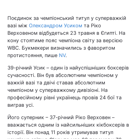
Поєдинок за чемпіонський титул у суперважкій
вазі між
Олександром Усиком
та Ріко
Головна
Війна
Верховеном відбудеться 23 травня в Єгипті. На
кону стоятиме пояс чемпіона світу за версією
Україна
Політика
WBC. Букмекери визначились з фаворитом
Економіка
Світ
протистояння, пише
NV
.
39-річний Усик – один із найуспішніших боксерів
Спорт
Наука
сучасності. Він був абсолютним чемпіоном у
Техно і зв'язок
Лайт
важкій вазі та двічі ставав абсолютним
чемпіоном у суперважкому дивізіоні. На
Зброя
Інциденти
професійному рівні українець провів 24 бої та
виграв усі.
Здоров'я
Туризм
Його суперник – 37-річний Ріко Верховен –
Цікавинки
Погода
вважається одним із найсильніших кікбоксерів в
історії. Він понад 11 років утримував титул
Екологія
Регіони