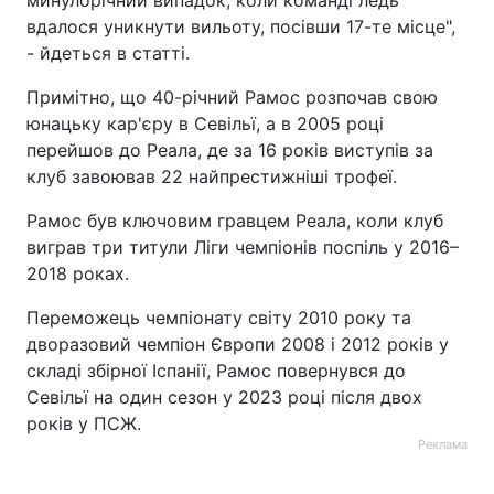
минулорічний випадок, коли команді ледь
вдалося уникнути вильоту, посівши 17-те місце",
- йдеться в статті.
Примітно, що 40-річний Рамос розпочав свою
юнацьку кар'єру в Севільї, а в 2005 році
перейшов до Реала, де за 16 років виступів за
клуб завоював 22 найпрестижніші трофеї.
Рамос був ключовим гравцем Реала, коли клуб
виграв три титули Ліги чемпіонів поспіль у 2016–
2018 роках.
Переможець чемпіонату світу 2010 року та
дворазовий чемпіон Європи 2008 і 2012 років у
складі збірної Іспанії, Рамос повернувся до
Севільї на один сезон у 2023 році після двох
років у ПСЖ.
Реклама