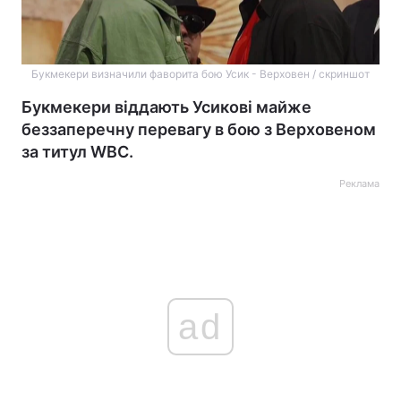
Букмекери визначили фаворита бою Усик - Верховен / скриншот
Букмекери віддають Усикові майже
беззаперечну перевагу в бою з Верховеном
за титул WBC.
Реклама
ad