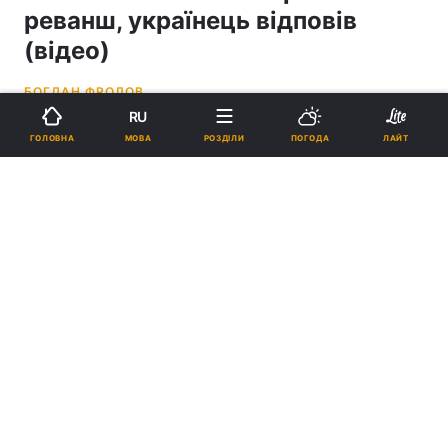
реванш, українець відповів
(відео)
БОГДАН ФРОЛОВ
RU
14:15, 11.05.26
3 хв.
1233
МОВА
ГОЛОВНА
РОЗДІЛИ
ПОГОДА
ЛАЙТ
Підпишіться на нас в Google
Усик заявив про готовність до третього бою з Ф'юрі / фото Getty
Images