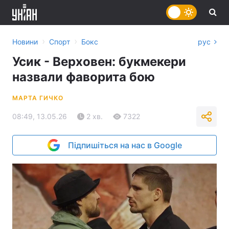
›
›
Новини
Спорт
Бокс
рус
Усик - Верховен: букмекери
назвали фаворита бою
МАРТА ГИЧКО
08:49, 13.05.26
2 хв.
7322
Підпишіться на нас в Google