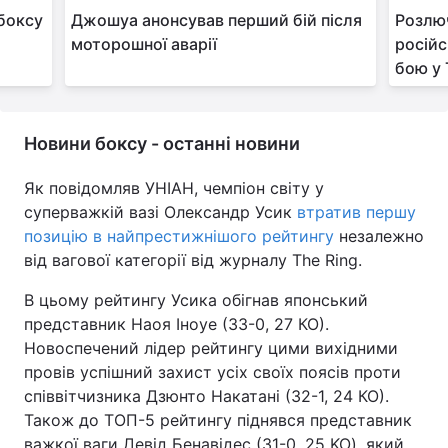
 боксу
Джошуа анонсував перший бій після
Розлюч
моторошної аварії
російс
бою у 
Новини боксу - останні новини
Як повідомляв УНІАН, чемпіон світу у
суперважкій вазі Олександр Усик
втратив першу
позицію в найпрестижнішого рейтингу
незалежно
від вагової категорії від журналу The Ring.
В цьому рейтингу Усика обігнав японський
представник Наоя Іноуе (33-0, 27 КО).
Новоспечений лідер рейтингу цими вихідними
провів успішний захист усіх своїх поясів проти
співвітчизника Дзюнто Накатані (32-1, 24 КО).
Також до ТОП-5 рейтингу піднявся представник
важкої ваги Девід Бенавідес (31-0, 25 KO), який