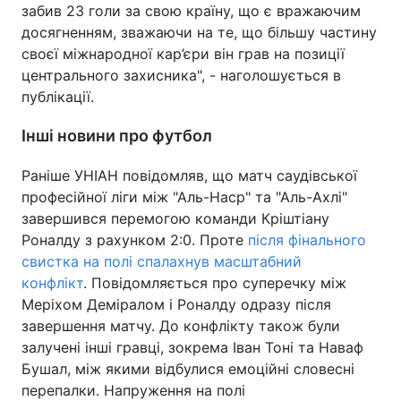
забив 23 голи за свою країну, що є вражаючим
досягненням, зважаючи на те, що більшу частину
своєї міжнародної кар’єри він грав на позиції
центрального захисника", - наголошується в
публікації.
Інші новини про футбол
Раніше УНІАН повідомляв, що матч саудівської
професійної ліги між "Аль-Наср" та "Аль-Ахлі"
завершився перемогою команди Кріштіану
Роналду з рахунком 2:0. Проте
після фінального
свистка на полі спалахнув масштабний
конфлікт
. Повідомляється про суперечку між
Меріхом Деміралом і Роналду одразу після
завершення матчу. До конфлікту також були
залучені інші гравці, зокрема Іван Тоні та Наваф
Бушал, між якими відбулися емоційні словесні
перепалки. Напруження на полі