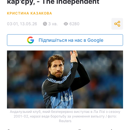
кар'єру, - The Independent
КРИСТИНА КАЗАКОВА
03:01, 13.05.26
3 хв.
6280
Підпишіться на нас в Google
Андалузький клуб, який безперервно виступає в Ла Лізі з сезону
2001-02, наразі веде боротьбу за уникнення вильоту / фото:
Reuters