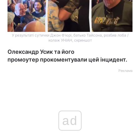
У результаті сутички Джон Ф’юрі, батько Тайсона, розбив лоба /
колаж УНІАН, скриншот
Олександр Усик та його
промоутер прокоментували цей інцидент.
Реклама
ad