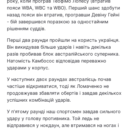
року, коли програв Теофімо Лопесу (втратив
пояси WBA, WBC та WBO). Перший шанс здобути
назад пояси він втратив, програвши Девіну Гейні
- бій завершився поразкою за одностайним
рішенням суддів.
Перші два раунди пройшли на користь українця.
Він викидував більше ударів і навіть декілька
разів пробивав блок австралійського суперника.
Натомість Камбосос відповідав переважно
ударами у корпус.
У наступних двох раундах австралієць почав
частіше відкриватися, тоді як Ломаченко не
продовжував збавляти обертів і завдав декількох
успішних комбінацій ударів.
У п'ятому раунді наш спортсмен завдав сильного
удару у голову противника. Той ледь не
відправився у нокдаун, але втримався на ногах і