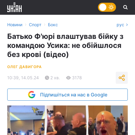
›
›
Новини
Спорт
Бокс
рус
Батько Ф'юрі влаштував бійку з
командою Усика: не обійшлося
без крові (відео)
ОЛЕГ ДАВИГОРА
10:39, 14.05.24
2 хв.
3178
Підпишіться на нас в Google