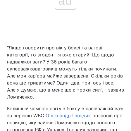
ad
"Якщо говорити про вік у боксі та вагові
категорії, то згоден – я вже старий. Що щодо
надважкої ваги? У 36 років багато
суперважковаговиків можуть тільки починати.
Але моя кар'єра майже завершена. Скільки років
вона ще триватиме? Один, два, три, ось і все.
Але я думаю, що в мене ще є трохи сил", - заявив
Ломаченко.
Колишній чемпіон світу з боксу в напівважкій вазі
за версією WBC
Олександр Гвоздик
розповів про
позицію, яку зайняв Ломаченко щодо повного
вторгнення РФ в Україну. Гвоздик зазначив, що