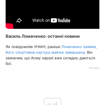
Василь Ломаченко: останні новини
Як повідомляв УНІАН, раніше
Ломаченко заявив,
його спортивна кар'єра майже завершена
. Він
зазначив, що йому наразі вже складно даються
бої.
Реклама