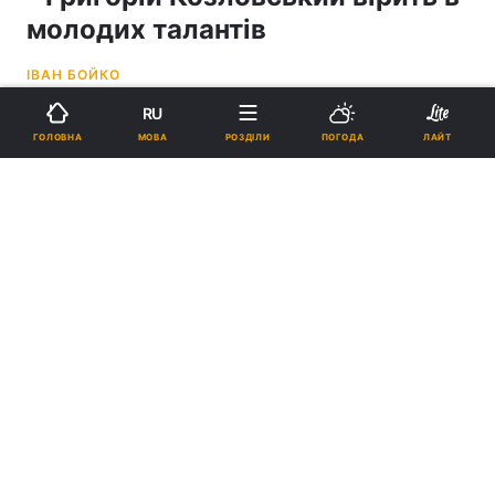
молодих талантів
ІВАН БОЙКО
RU
18:43, 11.05.24
2 хв.
1394
АКТУАЛЬНО
МОВА
ГОЛОВНА
РОЗДІЛИ
ПОГОДА
ЛАЙТ
Підпишіться на нас в Google
Григорій Козловський - бізнесмен і меценат, почесний президент
ФК "Рух" (Львів)