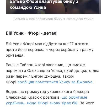
Батько Ф'юрі влаштував бійку з
командою Усика
Батько Ф'юрі влаштував бійку з командою Усика
Бій Усик - Ф'юрі - деталі
Бій Усик-Ф'юрі мав відбутися ще 17 лютого,
проте його перенесли через серйозну травму
британця.
Раніше Тайсон Ф'юрі запевнив, що зможе
перемогти Олександра Усика, який до цього два
рази переміг Ентоні Джошуа. Також
Ф'юрі
пообіцяв помститися Усику за Джошуа
.
Водночас промоутер українського боксера
Олександр Красюк розповів,
що робитиме
українець, якщо Ф'юрі знову зірве бій
. За його