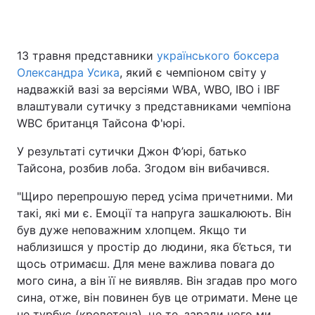
13 травня представники
українського боксера
Головна
Війна
Олександра Усика
, який є чемпіоном світу у
надважкій вазі за версіями WBA, WBO, IBO і IBF
Україна
Політика
влаштували сутичку з представниками чемпіона
WBC британця Тайсона Ф'юрі.
Економіка
Світ
У результаті сутички Джон Ф’юрі, батько
Спорт
Наука
Тайсона, розбив лоба. Згодом він вибачився.
Техно і зв'язок
Лайт
"Щиро перепрошую перед усіма причетними. Ми
такі, які ми є. Емоції та напруга зашкалюють. Він
Зброя
Інциденти
був дуже неповажним хлопцем. Якщо ти
наблизишся у простір до людини, яка б’ється, ти
Здоров'я
Туризм
щось отримаєш. Для мене важлива повага до
Цікавинки
Погода
мого сина, а він її не виявляв. Він згадав про мого
сина, отже, він повинен був це отримати. Мене це
Екологія
Регіони
не турбує (кровотеча), це те, заради чого ми