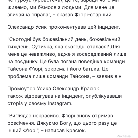
живемо, ми б’ємося з людьми. Для мене це
Лонгріди
звичайна справа", – сказав Ф’юрі-старший.
Олександр Усик прокоментував цей інцидент.
Відео з Youtube
Статті
"Сьогодні був божевільний день, божевільний
Інтерв'ю
Думки
тиждень. Сутичка, яка сьогодні сталася? Для
мене це неважливо, адже я зосереджений лише
Архів
Вакансії
на поєдинку. Це була погана поведінка команди
Тайсона Ф’юрі, зокрема і його батька. Це
Контакти
проблема лише команди Тайсона, – заявив він.
Послуги
Промоутер Усика Олександр Красюк
також відреагував на інцидент, опублікувавши
сторіз у своєму Instagram.
"Виглядає некрасиво. Ф'юрі знову отримав
розсічення. Дякуємо Богу, що цього разу це
інший Ф'юрі", – написав Красюк.
Реклама