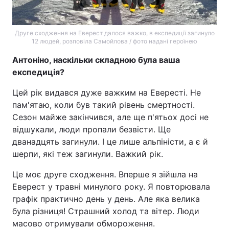
Лонгріди
Друге сходження на Еверест далося важко, в експедиції загинуло
12 людей, розповіла Самойлова / фото надані героїнею
Відео з Youtube
Статті
Антоніно, наскільки складною була ваша
Інтерв'ю
Думки
експедиція?
Цей рік видався дуже важким на Евересті. Не
Архів
Вакансії
пам'ятаю, коли був такий рівень смертності.
Контакти
Сезон майже закінчився, але ще п'ятьох досі не
відшукали, люди пропали безвісти. Ще
Послуги
дванадцять загинули. І це лише альпіністи, а є й
шерпи, які теж загинули. Важкий рік.
Це моє друге сходження. Вперше я зійшла на
Еверест у травні минулого року. Я повторювала
графік практично день у день. Але яка велика
була різниця! Страшний холод та вітер. Люди
масово отримували обмороження.