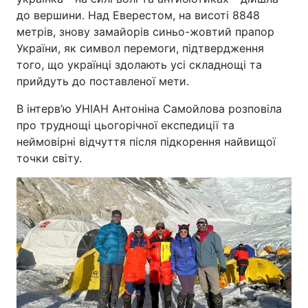
до вершини. Над Еверестом, на висоті 8848
метрів, знову замайорів синьо-жовтий прапор
України, як символ перемоги, підтвердження
Головна
Війна
того, що українці здолають усі складнощі та
прийдуть до поставленої мети.
Україна
Політика
В інтерв’ю УНІАН Антоніна Самойлова розповіла
Економіка
Світ
про труднощі цьогорічної експедиції та
неймовірні відчуття після підкорення найвищої
Спорт
Наука
точки світу.
Техно і зв'язок
Лайт
Зброя
Інциденти
Здоров'я
Туризм
Цікавинки
Погода
Екологія
Регіони