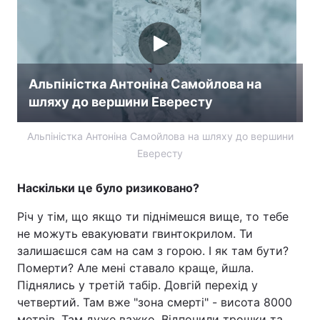
Альпіністка Антоніна Самойлова на
шляху до вершини Евересту
Альпіністка Антоніна Самойлова на шляху до вершини
Евересту
Наскільки це було ризиковано?
Річ у тім, що якщо ти піднімешся вище, то тебе
не можуть евакуювати гвинтокрилом. Ти
залишаєшся сам на сам з горою. І як там бути?
Померти? Але мені ставало краще, йшла.
Піднялись у третій табір. Довгій перехід у
четвертий. Там вже "зона смерті" - висота 8000
метрів. Там дуже важко. Відпочили трошки та