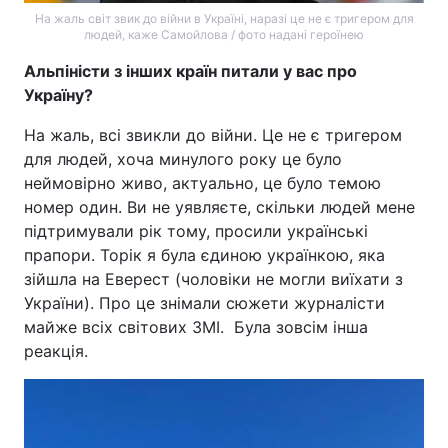
На жаль світ звик до війни в Україні, наразі це не є тригером для
людей, каже Самойлова / фото надані героїнею
Альпіністи з інших країн питали у вас про
Україну?
На жаль, всі звикли до війни. Це не є тригером
для людей, хоча минулого року це було
неймовірно живо, актуально, це було темою
номер один. Ви не уявляєте, скільки людей мене
підтримували рік тому, просили українські
прапори. Торік я була єдиною українкою, яка
зійшла на Еверест (чоловіки не могли виїхати з
України). Про це знімали сюжети журналісти
майже всіх світових ЗМІ. Була зовсім інша
реакція.