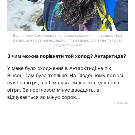
Від початку Самойлова планувала сходження на Еверест без
кисню, але посеред експедиції плани довелося змінити / фото
надані героїнею
З чим можна порівняти той холод? Антарктида?
У мене було сходження в Антарктиді на пік
Вінсон. Там було тепліше. На Південному полюсі
сухе повітря, а в Гімалаях сильні холодні вологі
вітри. За прогнозом мінус двадцять, а
відчувається як мінус сорок…
Реклама