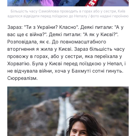
Більшість часу Самойлова проводить в горах або у сестри, Київ
вдалося відвідати перед поїздкою до Непалу / фото надані героїнею
Зараз: "Ти з України? Класно". Деякі питали: "А у
вас ще є війна?". Деякі питали: "А як у Києві?".
Розповідала, як є. До повномасштабного
вторгнення я жила у Києві. Зараз більшість часу
провожу в горах, або у сестри, яка переїхала у
Хорватію. Була у Києві перед поїздкою у Непал, і
не відчувала війни, хоча у Бахмуті сотні гинуть.
Сюрреалізм.