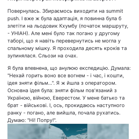
Повернулась. Збираємось виходити на summit
push. І вже ж була адаптація, я повинна була б
злетіти на льодовик Кхумбу (початок маршруту,
- УНІАН). Але мені було так погано у другому
таборі, що я навіть перевернутись не могла у
спальному мішку. Я проходила десять кроків та
зупинялася. Сльози на очах.
Я була впевнена, що анулюю експедицію. Думала:
"Нехай горить воно все вогнем - і час, і кошти,
ідея зняти фільм…". Я ж йшла з оператором.
Основна ідея була: зняти фільм пов'язаний з
Україною, війною, Еверестом. У мене батько та
брат - військові. І, ось, прокидаюсь наступного
ранку - погано, але вийшла, почала рухатись.
Думаю: "Ні! Попру!".