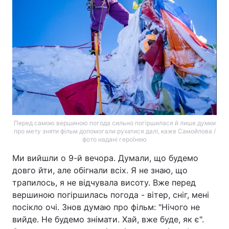
Перед самою вершиною погода сильно погіршилася й лише думки
про мету зняти фільм допомогали рухатися далі, каже Самойлова /
фото надані героїнею
Ми вийшли о 9-й вечора. Думали, що будемо
довго йти, але обігнали всіх. Я не знаю, що
трапилось, я не відчувала висоту. Вже перед
вершиною погіршилась погода - вітер, сніг, мені
посікло очі. Знов думаю про фільм: "Нічого не
вийде. Не будемо знімати. Хай, вже буде, як є".