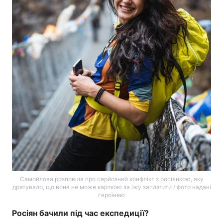
Самойлова розповіла про серйозний конфлікт з росіянкою, яку
дратувало, що вона не може карткою за їжу заплатити / фото надані
героїнею
Росіян бачили під час експедиції?