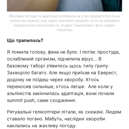
Жахлива погода та адаптація вплинули на стан здоров'я багатьох
членів експедиції, але через звичайно хворобу ніхто не збирався
відмовлятися від Евересту, згадує Самойлова / фото надані
героїнею
Що трапилось?
Я помила голову, фена не було. І потім: простуда,
ослаблений організм, підчепила вірус… В
базовому таборі з’явилось щось типу грипу.
Захворіло багато. Але якщо приїхав на Еверест,
додому не поїдеш через хворобу. Хтось
переносив сильніше, хтось легше. Але коли у
альпіністів закінчилась адаптація, вони почали
summit push, саме сходження.
Рятувальні гелікоптери літали, як скажені. Людям
ставало погано. Мабуть, наслідки хвороби
наклались на жахливу погоду.