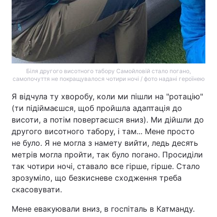
Біля другого висотного табору Самойловій стало погано,
самопочуття не покращувалося чотири ночі / фото надані героїнею
Я відчула ту хворобу, коли ми пішли на "ротацію"
(ти підіймаєшся, щоб пройшла адаптація до
висоти, а потім повертаєшся вниз). Ми дійшли до
другого висотного табору, і там... Мене просто
не було. Я не могла з намету вийти, ледь десять
метрів могла пройти, так було погано. Просиділи
так чотири ночі, ставало все гірше, гірше. Стало
зрозуміло, що безкисневе сходження треба
скасовувати.
Мене евакуювали вниз, в госпіталь в Катманду.