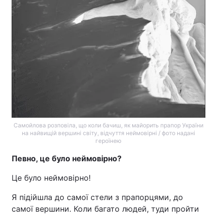
Самойлова розповіла, що коли бачиш, як майорить прапор України
на найвищій вершині світу, відчуття неймовірні / фото надані
героїнею
Певно, це було неймовірно?
Це було неймовірно!
Я підійшла до самої стели з прапорцями, до
самої вершини. Коли багато людей, туди пройти