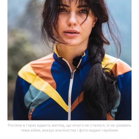
Росіяни в горах вдають вигляд, що нічого не сталося, їх не цікавить
тема війни, вказує альпіністка / фото надані героїнею