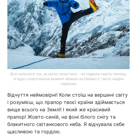
Все склалося так, як мало скластися - не підвела навіть техніка,
згадує спортсменка момент зйомок на Евересті / фото надані
героїнею
Відчуття неймовірні! Коли стоїш на вершині світу
і розумієш, що прапор твоєї країни здіймається
вище всього на Землі! І який же красивий
прапор! Жовто-синій, на фоні білого снігу та
блакитного світанкового неба. Я відчувала себе
щасливою та гордою.