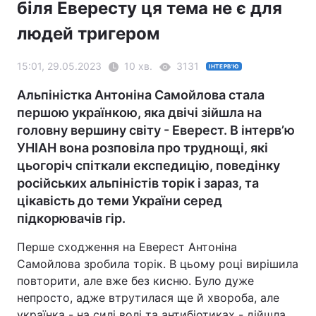
біля Евересту ця тема не є для
людей тригером
15:01, 29.05.2023
10 хв.
3131
ІНТЕРВ'Ю
Альпіністка Антоніна Самойлова стала
першою українкою, яка двічі зійшла на
головну вершину світу - Еверест. В інтерв’ю
УНІАН вона розповіла про труднощі, які
цьогоріч спіткали експедицію, поведінку
російських альпіністів торік і зараз, та
цікавість до теми України серед
підкорювачів гір.
Перше сходження на Еверест Антоніна
Самойлова зробила торік. В цьому році вирішила
повторити, але вже без кисню. Було дуже
непросто, адже втрутилася ще й хвороба, але
українка - на силі волі та антибіотиках - дійшла