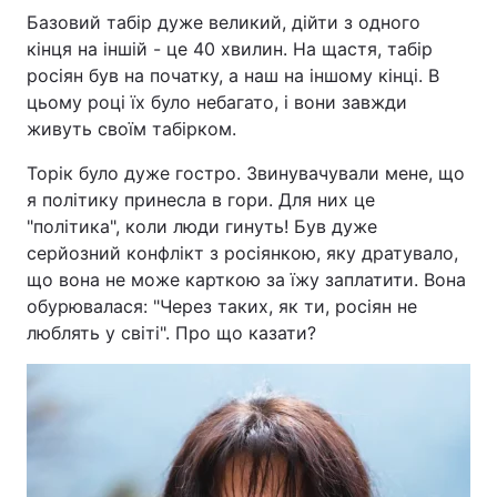
Базовий табір дуже великий, дійти з одного
кінця на іншій - це 40 хвилин. На щастя, табір
росіян був на початку, а наш на іншому кінці. В
цьому році їх було небагато, і вони завжди
живуть своїм табірком.
Торік було дуже гостро. Звинувачували мене, що
я політику принесла в гори. Для них це
"політика", коли люди гинуть! Був дуже
серйозний конфлікт з росіянкою, яку дратувало,
що вона не може карткою за їжу заплатити. Вона
обурювалася: "Через таких, як ти, росіян не
люблять у світі". Про що казати?