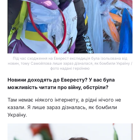
Під час сходження на Еверест експедиція була ізольована від
новин, тому Самойлова лише зараз дізналася, як бомбили Україну /
фото надані героїнею
Новини доходять до Евересту? У вас була
можливість читати про війну, обстріли?
Там немає ніякого інтернету, а рідні нічого не
казали. Я лише зараз дізналась, як бомбили
Україну.