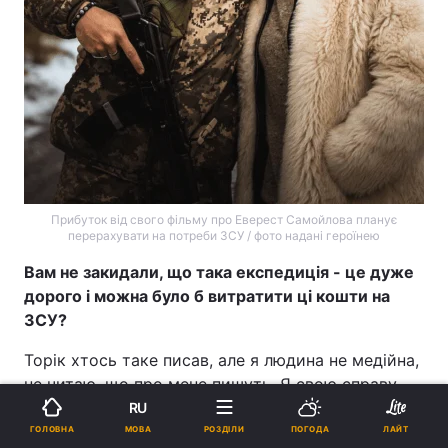
Прибуток від свого фільму про Еверест Самойлова планує
перерахувати на потреби ЗСУ / фото надані героїнею
Вам не закидали, що така експедиція - це дуже
дорого і можна було б витратити ці кошти на
ЗСУ?
Торік хтось таке писав, але я людина не медійна,
не читаю, що про мене пишуть. Я свою справу
знаю, я знаю, що я витрачаю на ЗСУ, а що на
RU
себе. І знаю, що ті, хто про це кричать, зазвичай
МОВА
ГОЛОВНА
РОЗДІЛИ
ПОГОДА
ЛАЙТ