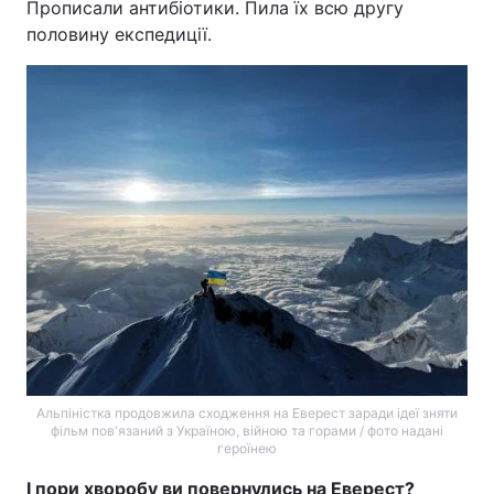
Прописали антибіотики. Пила їх всю другу
половину експедиції.
Альпіністка продовжила сходження на Еверест заради ідеї зняти
фільм пов'язаний з Україною, війною та горами / фото надані
героїнею
І пори хворобу ви повернулись на Еверест?