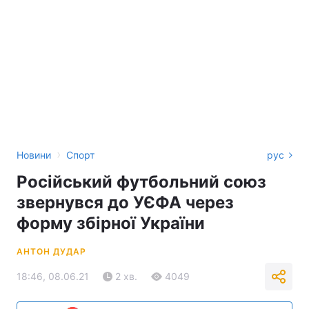
›
Новини
Спорт
рус
Російський футбольний союз
звернувся до УЄФА через
форму збірної України
АНТОН ДУДАР
18:46, 08.06.21
2 хв.
4049