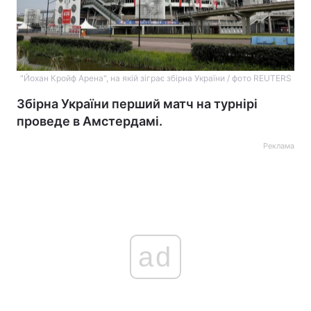
"Йохан Кройф Арена", на якій зіграє збірна України / фото REUTERS
Збірна України перший матч на турнірі
проведе в Амстердамі.
Реклама
ad