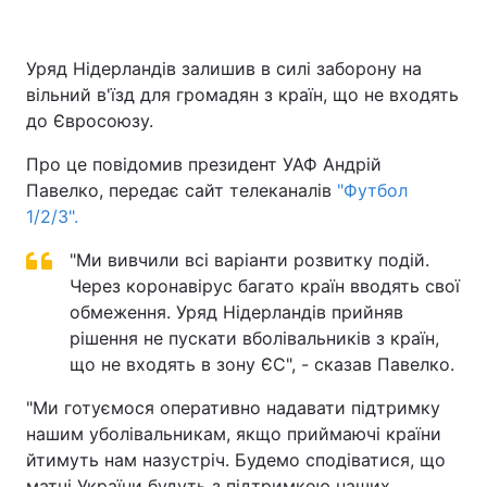
Уряд Нідерландів залишив в силі заборону на
вільний в'їзд для громадян з країн, що не входять
Головна
Війна
до Євросоюзу.
Україна
Політика
Про це повідомив президент УАФ Андрій
Павелко, передає сайт телеканалів
Економіка
Світ
"Футбол
1/2/3".
Спорт
Наука
"Ми вивчили всі варіанти розвитку подій.
Техно і зв'язок
Через коронавірус багато країн вводять свої
Лайт
обмеження. Уряд Нідерландів прийняв
Зброя
Інциденти
рішення не пускати вболівальників з країн,
що не входять в зону ЄС", - сказав Павелко.
Здоров'я
Туризм
"Ми готуємося оперативно надавати підтримку
Цікавинки
Погода
нашим уболівальникам, якщо приймаючі країни
йтимуть нам назустріч. Будемо сподіватися, що
Екологія
Регіони
матчі України будуть з підтримкою наших