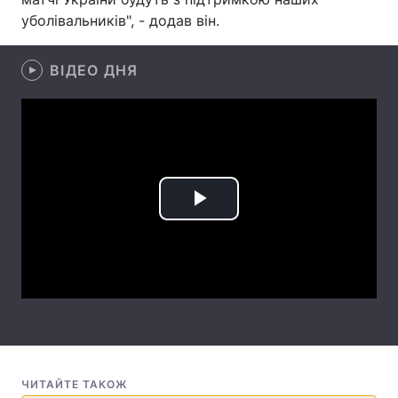
уболівальників", - додав він.
Лонгріди
ВІДЕО ДНЯ
Відео з Youtube
Статті
Інтерв'ю
Думки
Архів
Вакансії
Контакти
Play
Послуги
Video
ЧИТАЙТЕ ТАКОЖ