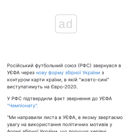
ad
Російський футбольний союз (РФС) звернувся в
УЄФА через
нову форму збірної України
з
контуром карти країни, в якій "жовто-сині"
виступатимуть на Євро-2020.
У РФС підтвердили факт звернення до УЄФА
"Чемпіонату".
"Ми направили листа в УЄФА, в якому звертаємо
увагу на використання політичних мотивів у
формі збірної України, що порушує керівні