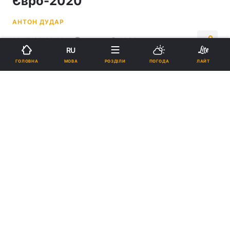
Євро-2020
АНТОН ДУДАР
18:17, 08.06.21
1 хв.
1086
RU
МОВА
ГОЛОВНА
РОЗДІЛИ
ПОГОДА
ЛАЙТ
Підпишіться на нас в Google
Донні ван де Бек / Фото REUTERS
Суперник збірної України зазнав втрати
перед Євро-2020.