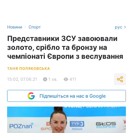
›
Новини
Спорт
рус
Представники ЗСУ завоювали
золото, срібло та бронзу на
чемпіонаті Європи з веслування
ТАНЯ ПОЛЯКОВСЬКА
15:02, 07.06.21
1 хв.
411
Підпишіться на нас в Google