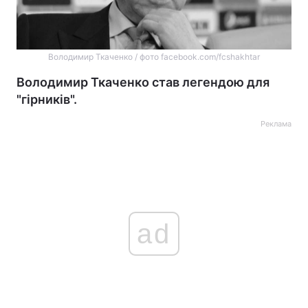
Володимир Ткаченко / фото facebook.com/fcshakhtar
Володимир Ткаченко став легендою для
"гірників".
Реклама
ad