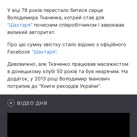
У віці 78 років перестало битися серце
Володимира Ткаченка, котрий став для
"Шахтаря"
почесним співробітником і завоював
Головна
Війна
великий авторитет.
Україна
Політика
Про цю сумну звістку стало відомо з офіційного
Facebook
"Шахтаря".
Економіка
Світ
Дивовижно, але Ткаченко працював масажистом
Спорт
Наука
в донецькому клубі 50 років та був незрячим. На
додаток, у 2013 році Володимир Іванович
Техно і зв'язок
Лайт
потрапив до "Книги рекордів України".
Зброя
Інциденти
ВІДЕО ДНЯ
Здоров'я
Туризм
Цікавинки
Погода
Екологія
Регіони