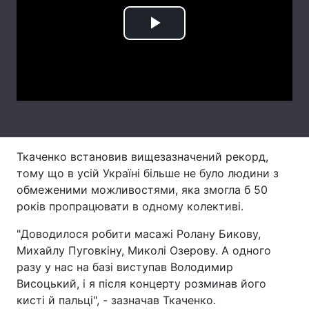
Лонгріди
Play
Video
Відео з Youtube
Статті
Інтерв'ю
Думки
Архів
Вакансії
Ткаченко встановив вищезазначений рекорд,
Контакти
тому що в усій Україні більше не було людини з
Послуги
обмеженими можливостями, яка змогла б 50
років пропрацювати в одному колективі.
"Доводилося робити масажі Ролану Бикову,
Михайлу Пуговкіну, Миколі Озерову. А одного
разу у нас на базі виступав Володимир
Висоцький, і я після концерту розминав його
кисті й пальці", - зазначав Ткаченко.