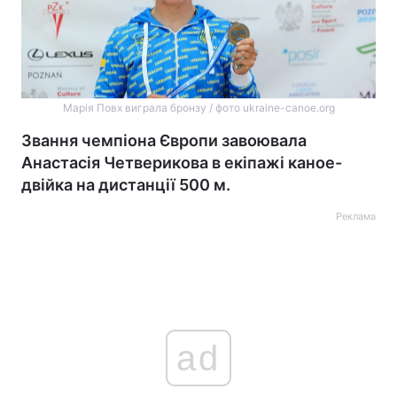
Марія Повх виграла бронзу / фото ukraine-canoe.org
Звання чемпіона Європи завоювала
Анастасія Четверикова в екіпажі каное-
двійка на дистанції 500 м.
Реклама
ad