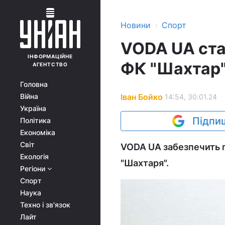
›
Новини
Спорт
VODA UA ста
ІНФОРМАЦІЙНЕ
ФК "Шахтар
АГЕНТСТВО
Головна
Іван Бойко
Війна
14:54, 30.01.24
Україна
Підпиш
Політика
Економіка
Світ
VODA UA забезпечить по
Екологія
"Шахтаря".
Регіони
Спорт
Наука
Техно і зв'язок
Лайт