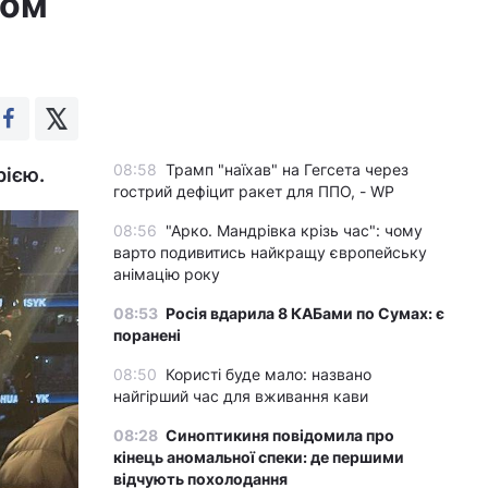
ком
08:58
Трамп "наїхав" на Гегсета через
рією.
гострий дефіцит ракет для ППО, - WP
08:56
"Арко. Мандрівка крізь час": чому
варто подивитись найкращу європейську
анімацію року
08:53
Росія вдарила 8 КАБами по Сумах: є
поранені
08:50
Користі буде мало: названо
найгірший час для вживання кави
08:28
Синоптикиня повідомила про
кінець аномальної спеки: де першими
відчують похолодання