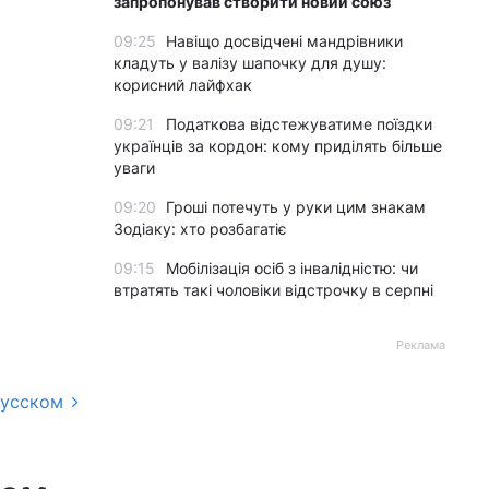
запропонував створити новий союз
09:25
Навіщо досвідчені мандрівники
кладуть у валізу шапочку для душу:
корисний лайфхак
09:21
Податкова відстежуватиме поїздки
українців за кордон: кому приділять більше
уваги
09:20
Гроші потечуть у руки цим знакам
Зодіаку: хто розбагатіє
09:15
Мобілізація осіб з інвалідністю: чи
втратять такі чоловіки відстрочку в серпні
Реклама
русском