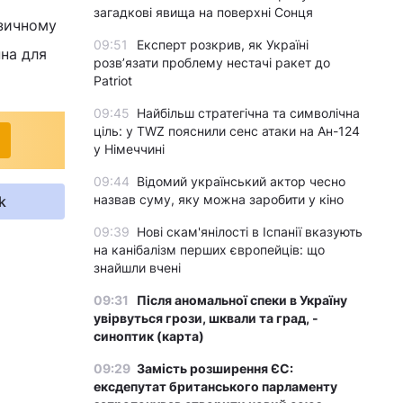
загадкові явища на поверхні Сонця
ізичному
09:51
Експерт розкрив, як Україні
пна для
розвʼязати проблему нестачі ракет до
Patriot
09:45
Найбільш стратегічна та символічна
ціль: у TWZ пояснили сенс атаки на Ан-124
у Німеччині
09:44
Відомий український актор чесно
назвав суму, яку можна заробити у кіно
k
09:39
Нові скам'янілості в Іспанії вказують
на канібалізм перших європейців: що
знайшли вчені
09:31
Після аномальної спеки в Україну
увірвуться грози, шквали та град, -
синоптик (карта)
09:29
Замість розширення ЄС:
ексдепутат британського парламенту