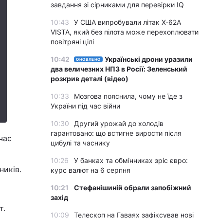
завдання зі сірниками для перевірки IQ
10:43
У США випробували літак X-62A
VISTA, який без пілота може перехоплювати
повітряні цілі
10:42
Українські дрони уразили
ОНОВЛЕНО
два величезних НПЗ в Росії: Зеленський
розкрив деталі (відео)
10:33
Мозгова пояснила, чому не їде з
України під час війни
10:30
Другий урожай до холодів
гарантовано: що встигне вирости після
час
цибулі та часнику
10:26
У банках та обмінниках зріс євро:
ників.
курс валют на 6 серпня
10:21
Стефанішиній обрали запобіжний
захід
т.
10:09
Телескоп на Гаваях зафіксував нові