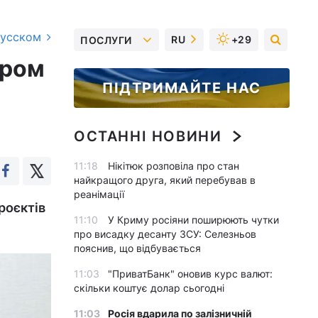
русском
RU
+29
ПОСЛУГИ
ером
ПІДТРИМАЙТЕ НАС
ОСТАННІ НОВИНИ
11:18
Нікітюк розповіла про стан
найкращого друга, який перебував в
реанімації
роєктів
11:10
У Криму росіяни поширюють чутки
про висадку десанту ЗСУ: Селезньов
пояснив, що відбувається
11:03
"ПриватБанк" оновив курс валют:
скільки коштує долар сьогодні
11:03
Росія вдарила по залізничній