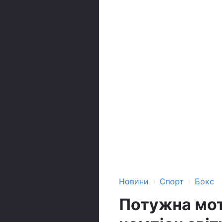
›
›
Новини
Спорт
Бокс
Потужна мот