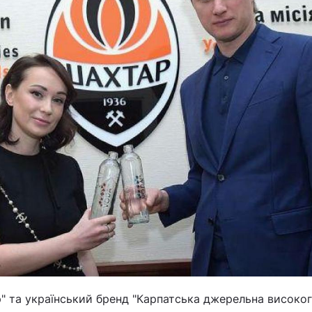
" та український бренд "Карпатська джерельна високог