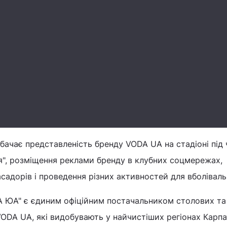
ачає представленість бренду VODA UA на стадіоні під 
я", розміщення реклами бренду в клубних соцмережах,
асадорів і проведення різних активностей для вболіваль
 ЮА" є єдиним офіційним постачальником столових та
VODA UA, які видобувають у найчистіших регіонах Карпа