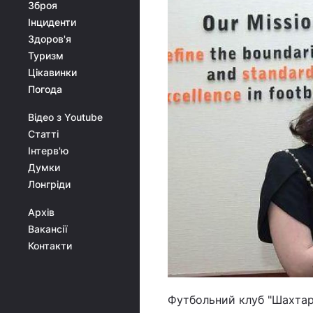
Зброя
Інциденти
Здоров'я
Туризм
Цікавинки
Погода
Відео з Youtube
Статті
Інтерв'ю
Думки
Лонгріди
Архів
Вакансії
Контакти
Футбольний клуб "Шахтар