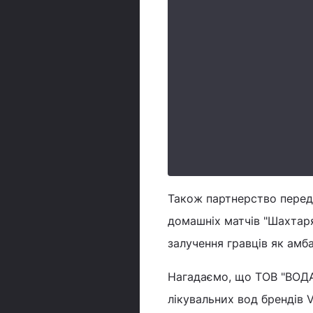
Також партнерство передб
домашніх матчів "Шахтар
залучення гравців як амб
Нагадаємо, що ТОВ "ВОДА
лікувальних вод брендів 