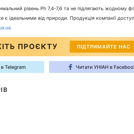
альний рівень Ph 7,4-7,6 та не підлягають жодному ф
же є ідеальними від природи. Продукція компанії досту
a.ua.
ІТЬ ПРОЄКТУ
ПІДТРИМАЙТЕ НАС
 в Telegram
Читати УНІАН в Faceboo
ІВ