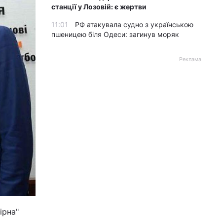
станції у Лозовій: є жертви
11:01
РФ атакувала судно з українською
пшеницею біля Одеси: загинув моряк
Реклама
ірна"