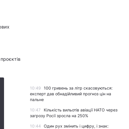
ових
 проєктів
10:49
100 гривень за літр скасовуються:
експерт дав обнадійливий прогноз цін на
пальне
10:47
Кількість вильотів авіації НАТО через
загрозу Росії зросла на 250%
10:44
Один рух змінить і цифру, і знак: