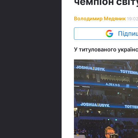
чемпіон світ
Володимир Медяник
19:02
Підпиш
У титулованого україн