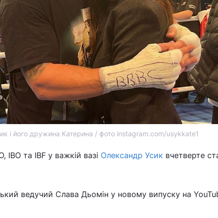
к і його дружина Катерина / фото instagram.com/usykkate1
 IBO та IBF у важкій вазі
Олександр Усик
вчетверте ст
ький ведучий Слава Дьомін у новому випуску на YouTu