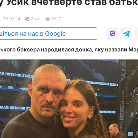
у Усик вчетверте став бать
, 29.01.24
2 хв.
1527
іться на нас в Google
ського боксера народилася дочка, яку назвали Ма