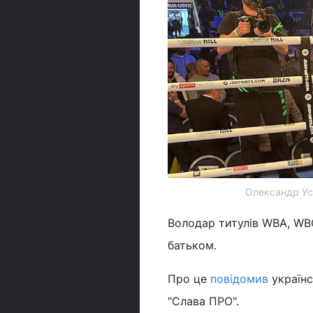
Олександр Уси
Володар титулів WBA, WBO,
батьком.
Про це
повідомив
українс
"Слава ПРО".