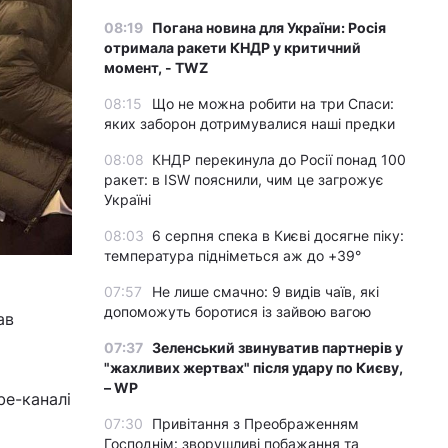
08:19
Погана новина для України: Росія
отримала ракети КНДР у критичний
момент, - TWZ
08:15
Що не можна робити на три Спаси:
яких заборон дотримувалися наші предки
08:08
КНДР перекинула до Росії понад 100
ракет: в ISW пояснили, чим це загрожує
Україні
08:03
6 серпня спека в Києві досягне піку:
температура підніметься аж до +39°
07:57
Не лише смачно: 9 видів чаїв, які
допоможуть боротися із зайвою вагою
ав
07:37
Зеленський звинуватив партнерів у
"жахливих жертвах" після удару по Києву,
– WP
be-каналі
07:30
Привітання з Преображенням
Господнім: зворушливі побажання та