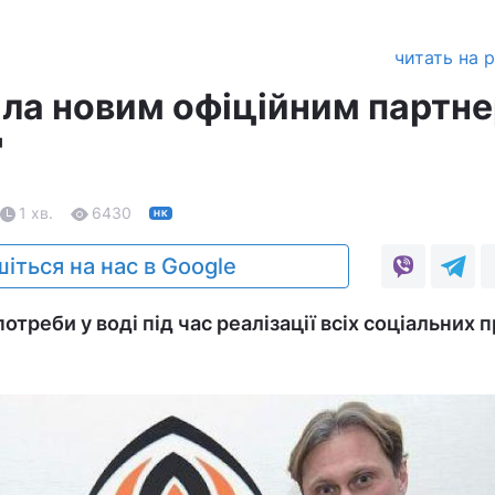
читать на 
ла новим офіційним партн
"
1 хв.
6430
НК
іться на нас в Google
треби у воді під час реалізації всіх соціальних п