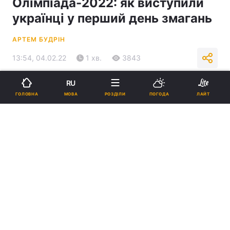
Олімпіада-2022: як виступили
українці у перший день змагань
АРТЕМ БУДРІН
13:54, 04.02.22
1 хв.
3843
RU
Підпишіться на нас в Google
МОВА
ГОЛОВНА
РОЗДІЛИ
ПОГОДА
ЛАЙТ
Максим Нікітін та Олександра Назарова / фото REUTERS