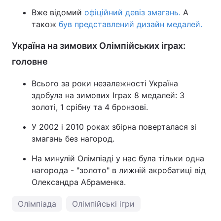
Вже відомий
офіційний девіз змагань.
А
також
був представлений дизайн медалей.
Україна на зимових Олімпійських іграх:
головне
Всього за роки незалежності Україна
здобула на зимових Іграх 8 медалей: 3
золоті, 1 срібну та 4 бронзові.
У 2002 і 2010 роках збірна поверталася зі
змагань без нагород.
На минулій Олімпіаді у нас була тільки одна
нагорода - "золото" в лижній акробатиці від
Олександра Абраменка.
Олімпіада
Олімпійські ігри