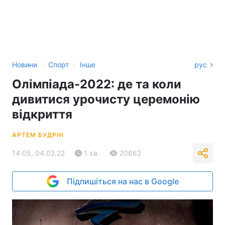
›
›
Новини
Спорт
Інше
рус
Олімпіада-2022: де та коли
дивитися урочисту церемонію
відкриття
АРТЕМ БУДРІН
14:05, 04.02.22
1 хв.
20662
Підпишіться на нас в Google