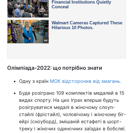
Олімпіада-2022: що потрібно знати
Одну з країн
МОК відсторонив від змагань.
Буде розіграно 109 комплектів медалей в 15
видах спорту. На цих Іграх вперше будуть
розігруватися медалі в жіночому слоуп-
стайлі (фрістайл), чоловічому і жіночому біг-
ейрі (сноуборд), змішаній естафеті в шорт-
треку і жіночих одиночних заїздах в бобслеї.