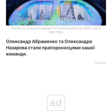
Урочиста церемонія відкриття Олімпійських ігор-2022 / фото
REUTERS
Олександр Абраменко та Олександра
Назарова стали прапороносцями нашої
команди.
Реклама
ad