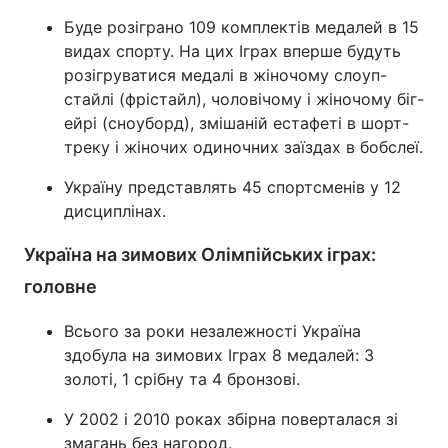
Буде розіграно 109 комплектів медалей в 15
видах спорту. На цих Іграх вперше будуть
розігруватися медалі в жіночому слоуп-
стайлі (фрістайл), чоловічому і жіночому біг-
ейрі (сноуборд), змішаній естафеті в шорт-
треку і жіночих одиночних заїздах в бобслеї.
Україну представлять 45 спортсменів у 12
дисциплінах.
Україна на зимових Олімпійських іграх:
головне
Всього за роки незалежності Україна
здобула на зимових Іграх 8 медалей: 3
золоті, 1 срібну та 4 бронзові.
У 2002 і 2010 роках збірна поверталася зі
змагань без нагород.