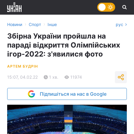
›
›
Новини
Спорт
Інше
рус
Збірна України пройшла на
параді відкриття Олімпійських
ігор-2022: з'явилися фото
АРТЕМ БУДРІН
15:07, 04.02.22
1 хв.
11974
Підпишіться на нас в Google