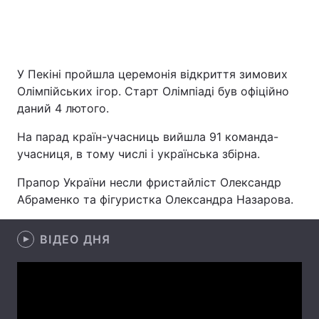
Головна
Війна
У Пекіні пройшла церемонія відкриття зимових
Олімпійських ігор. Старт Олімпіаді був офіційно
Україна
Політика
даний 4 лютого.
Економіка
Світ
На парад країн-учасниць вийшла 91 команда-
учасниця, в тому числі і українська збірна.
Спорт
Наука
Прапор України несли фристайліст Олександр
Техно і зв'язок
Лайт
Абраменко та фігуристка Олександра Назарова.
Зброя
Інциденти
ВІДЕО ДНЯ
Здоров'я
Туризм
Цікавинки
Погода
Екологія
Регіони