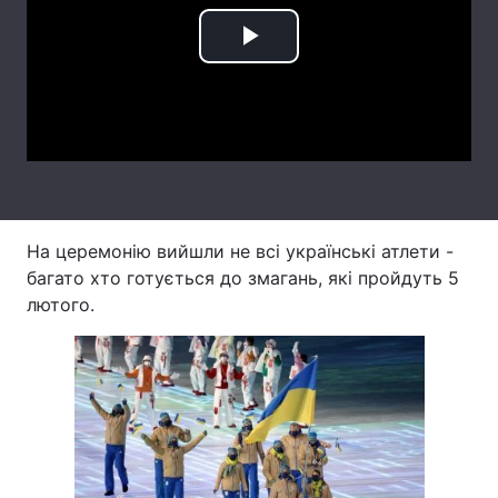
Лонгріди
Play
Video
Відео з Youtube
Статті
Інтерв'ю
Думки
Архів
Вакансії
На церемонію вийшли не всі українські атлети -
Контакти
багато хто готується до змагань, які пройдуть 5
Послуги
лютого.