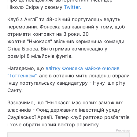
Ніколо Скіра у своєму
Twitter.
Клуб з Англії та 48-річний португалець ведуть
перемовини. Фонсека зацікавлений у тому, щоб
отримати контракт на 3 роки. 20
жовтня "Ньюкасл" звільнив керманича команди
Стіва Брюса. Він отримав компенсацію у
розмірі 8 мільйонів фунтів.
Нагадаємо, що
влітку Фонсека майже очолив
"Тоттенхем",
але в останню мить лондонці обрали
іншу португальську кандидатуру - Нуну Ішпіріту
Санту.
Зазначимо, що "Ньюкасл" має нових заможних
власників - Фонд державних інвестицій уряду
Саудівської Аравії. Тепер клуб раптово розбагатів
і хоче обрати новий вектор розвитку.
Реклама