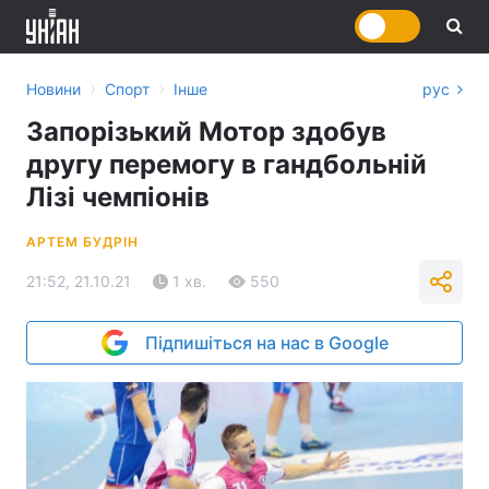
›
›
Новини
Спорт
Інше
рус
Запорізький Мотор здобув
другу перемогу в гандбольній
Лізі чемпіонів
АРТЕМ БУДРІН
21:52, 21.10.21
1 хв.
550
Підпишіться на нас в Google