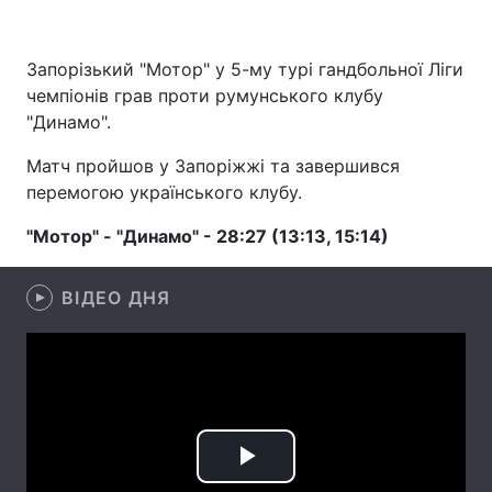
Запорізький "Мотор" у 5-му турі гандбольної Ліги
чемпіонів грав проти румунського клубу
Головна
Війна
"Динамо".
Україна
Політика
Матч пройшов у Запоріжжі та завершився
перемогою українського клубу.
Економіка
Світ
"Мотор" - "Динамо" - 28:27 (13:13, 15:14)
Спорт
Наука
Техно і зв'язок
Лайт
ВІДЕО ДНЯ
Зброя
Інциденти
Здоров'я
Туризм
Цікавинки
Погода
Play
Екологія
Регіони