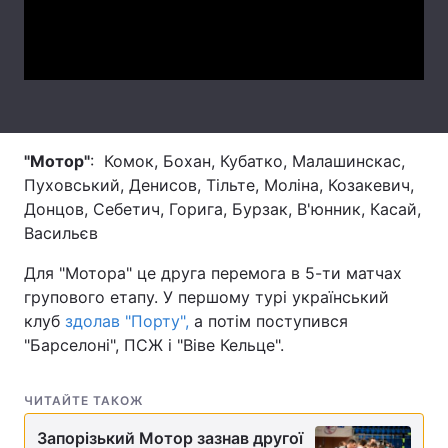
Video
Лонгріди
Відео з Youtube
Статті
Інтерв'ю
Думки
"Мотор"
: Комок, Бохан, Кубатко, Малашинскас,
Архів
Вакансії
Пуховський, Денисов, Тільте, Моліна, Козакевич,
Донцов, Себетич, Горига, Бурзак, В'юнник, Касай,
Контакти
Васильєв
Послуги
Для "Мотора" це друга перемога в 5-ти матчах
групового етапу. У першому турі український
клуб
здолав "Порту",
а потім поступився
"Барселоні", ПСЖ і "Віве Кельце".
ЧИТАЙТЕ ТАКОЖ
Запорізький Мотор зазнав другої