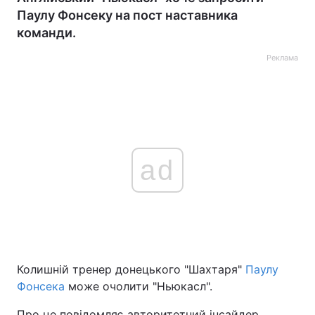
Паулу Фонсеку на пост наставника
команди.
Реклама
ad
Колишній тренер донецького "Шахтаря"
Паулу
Фонсека
може очолити "Ньюкасл".
Про це повідомляє авторитетний інсайдер