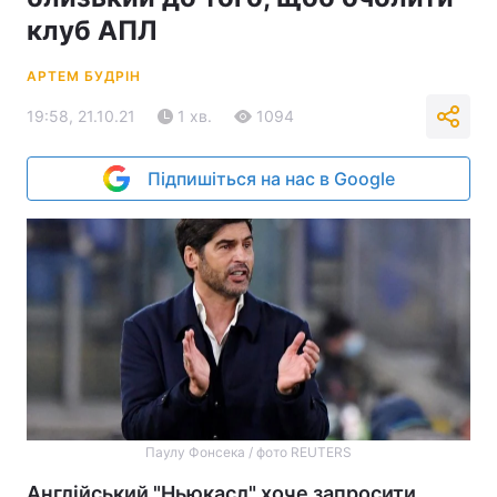
клуб АПЛ
АРТЕМ БУДРІН
19:58, 21.10.21
1 хв.
1094
Підпишіться на нас в Google
Паулу Фонсека / фото REUTERS
Англійський "Ньюкасл" хоче запросити