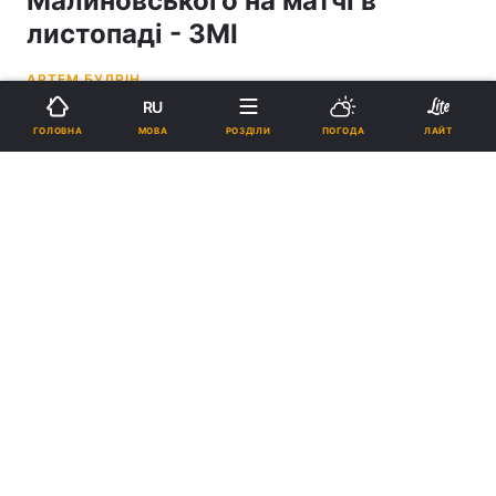
Малиновського на матчі в
листопаді - ЗМІ
АРТЕМ БУДРІН
RU
18:47, 21.10.21
2 хв.
870
МОВА
ГОЛОВНА
РОЗДІЛИ
ПОГОДА
ЛАЙТ
Підпишіться на нас в Google
Руслан Малиновський / фото REUTERS
Схоже, конфлікт вичерпаний.