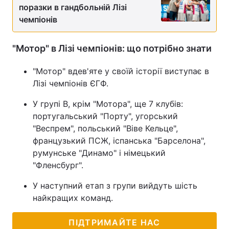
поразки в гандбольній Лізі
Тема оформлення
чемпіонів
"Мотор" в Лізі чемпіонів: що потрібно знати
"Мотор" вдев'яте у своїй історії виступає в
Лізі чемпіонів ЄГФ.
У групі B, крім "Мотора", ще 7 клубів:
португальський "Порту", угорський
"Веспрем", польський "Віве Кельце",
французький ПСЖ, іспанська "Барселона",
румунське "Динамо" і німецький
"Фленсбург".
У наступний етап з групи вийдуть шість
найкращих команд.
ПІДТРИМАЙТЕ НАС