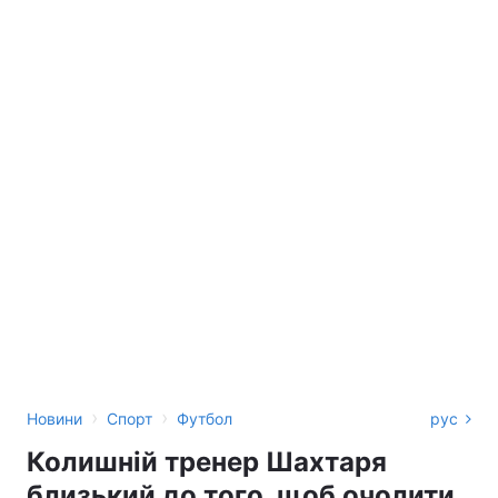
›
›
Новини
Спорт
Футбол
рус
Колишній тренер Шахтаря
близький до того, щоб очолити