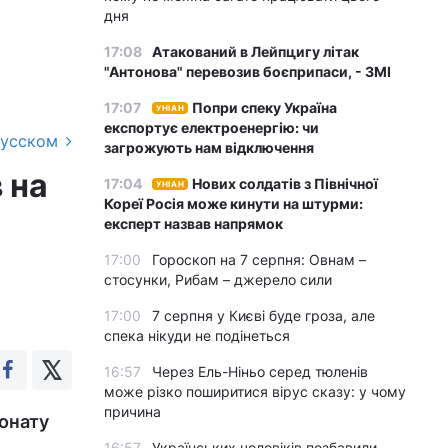
дня
17:08
Атакований в Лейпцигу літак
"Антонова" перевозив боєприпаси, - ЗМІ
17:07
Попри спеку Україна
УНІАН
експортує електроенергію: чи
русском
загрожують нам відключення
 на
17:04
Нових солдатів з Північної
УНІАН
Кореї Росія може кинути на штурми:
експерт назвав напрямок
17:00
Гороскоп на 7 серпня: Овнам –
стосунки, Рибам – джерело сили
17:00
7 серпня у Києві буде гроза, але
спека нікуди не подінеться
16:57
Через Ель-Ніньо серед тюленів
може різко поширитися вірус сказу: у чому
причина
іонату
16:57
Українських чоловіків позбавили