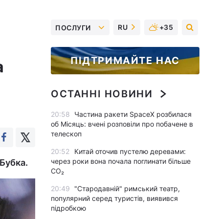
RU
+35
ПОСЛУГИ
я
ПІДТРИМАЙТЕ НАС
а
ОСТАННІ НОВИНИ
20:58
Частина ракети SpaceX розбилася
об Місяць: вчені розповіли про побачене в
телескоп
20:52
Китай оточив пустелю деревами:
через роки вона почала поглинати більше
 Бубка.
CO₂
20:49
"Стародавній" римський театр,
популярний серед туристів, виявився
підробкою