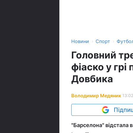
›
›
Новини
Спорт
Футбо
Головний тр
фіаско у грі
Довбика
Володимир Медяник
13:02
Підпиш
"Барселона" відстала в