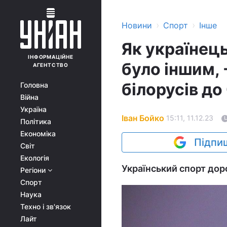
›
›
Новини
Спорт
Інше
Як українець
ІНФОРМАЦІЙНЕ
було іншим, 
АГЕНТСТВО
білорусів до
Головна
Війна
Україна
Іван Бойко
15:11, 11.12.23
Політика
Економіка
Підпиш
Світ
Екологія
Український спорт доро
Регіони
Спорт
Наука
Техно і зв'язок
Лайт