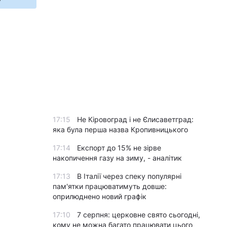
17:15
Не Кіровоград і не Єлисаветград:
яка була перша назва Кропивницького
17:14
Експорт до 15% не зірве
накопичення газу на зиму, - аналітик
17:13
В Італії через спеку популярні
пам'ятки працюватимуть довше:
оприлюднено новий графік
17:10
7 серпня: церковне свято сьогодні,
кому не можна багато працювати цього