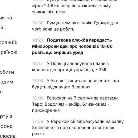
зірка 2000-х вперше розкрила, чому
зникла зі сцени
чи на
18:30
Румунія змінює течію Дунаю: для
ін.
чого вона це робить
18:22
Податкова служба передасть
ранції:
Міноборони дані про чоловіків 18–60
країною
років: що вирішив уряд
18:17
У Польщі анонсували плани з
масової депортації українців, - ЗМІ
обити.
18:04
У Україні з'явиться нове свято: що
лодим
будуть відзначати 8 серпня
її
18:00
Гороскоп на 7 серпня за картами
Таро: Водоліям - вибір, Близнюкам -
прискорення
рту з
17:58
У Єврокомісії відреагували на заяву
 фонд
Зеленського про скорочення поставок
ракет
голосив