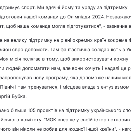
дтримує спорт. Ми вдячні йому та уряду за підтримку
підготовки нашої команди до Олімпіади-2024. Незважаю
т, щоб наша команда могла підготуватися", - зазначив в
в на велику підтримку на рівні окремих країн зокрема Ф
льйон євро допомоги. Там фантастична солідарність з У
Моя місія полягає в тому, щоб використовувати кожну
и людей допомагати нам, але вони хочуть і надалі це р
 я запропонував нову програму, яка допоможе нашим мо
івніч і там тренуватися, і місцева влада з ентузіазмом 
ергій Бубка.
вано більше 105 проектів на підтримку українського спо
йського комітету. "МОК вперше у своїй історії створив
 чого він ніколи не робив для жодної іншої країни", - на