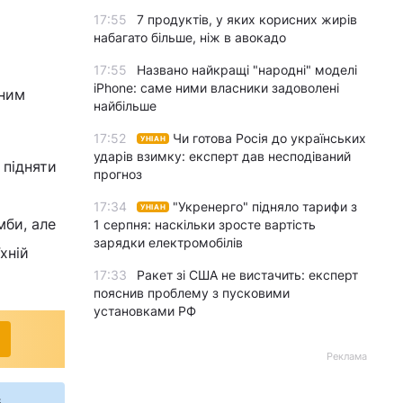
17:55
7 продуктів, у яких корисних жирів
набагато більше, ніж в авокадо
17:55
Названо найкращі "народні" моделі
iPhone: саме ними власники задоволені
дним
найбільше
17:52
Чи готова Росія до українських
УНІАН
ударів взимку: експерт дав несподіваний
 підняти
прогноз
17:34
"Укренерго" підняло тарифи з
УНІАН
мби, але
1 серпня: наскільки зросте вартість
зарядки електромобілів
хній
17:33
Ракет зі США не вистачить: експерт
пояснив проблему з пусковими
установками РФ
Реклама
s