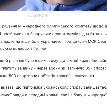
Фото УНІАН
и рішення Міжнародного олімпійського комітету щодо 
4 російських та білоруських спортсменів під нейтраль
в надію на інше, бо є українцем. Про це член МОК Серг
ькому виданню L'Équipe.
, щоб рішення було іншим, тому що в моїй країні йде війн
платить за війну - через воєнні дії загинуло 397 спортс
ько 500 спортивних об’єктів країни", - сказав він.
 вказав, що підтримка українського спорту залишаєть
нської влади в середині країни, так і з боку міжнародно