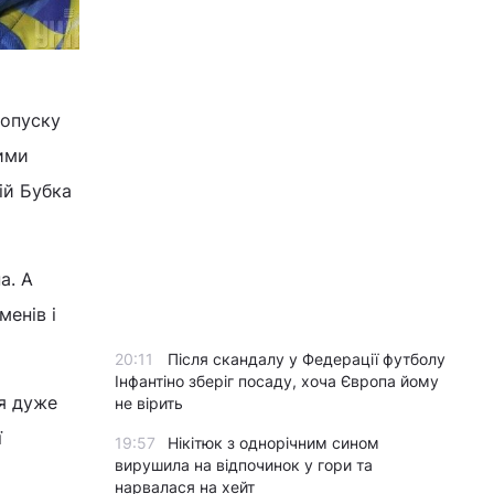
допуску
ними
ій Бубка
а. А
менів і
20:11
Після скандалу у Федерації футболу
Інфантіно зберіг посаду, хоча Європа йому
ся дуже
не вірить
ї
19:57
Нікітюк з однорічним сином
вирушила на відпочинок у гори та
нарвалася на хейт