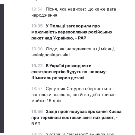
19:54
Пісня, яка надихає: що каже дата
народження
19:35
У Польщі заговорили про
можливість перехоплення російських
ракет над Україною, - PAP
19:30
Люди, які народилися в ці місяці,
найвідповідальніші
19:22
В Україні розподіляти
електроенергію будуть по-новому:
Шмигаль розкрив деталі
18:57
Супутник Сатурна обертається
настільки повільно, що його доба триває
майже 16 днів
18:56
Захід проігнорував прохання Києва
про термінові поставки зенітних ракет, -
NYT
18:42
Зустріч із "відьмою" змінила все: