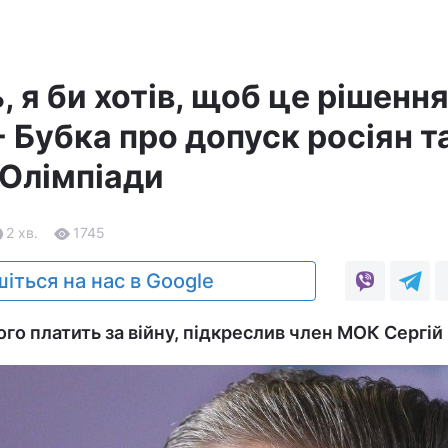
, я би хотів, щоб це рішенн
- Бубка про допуск росіян т
 Олімпіади
2 хв.
1745
іться на нас в Google
го платить за війну, підкреслив член МОК Сергій