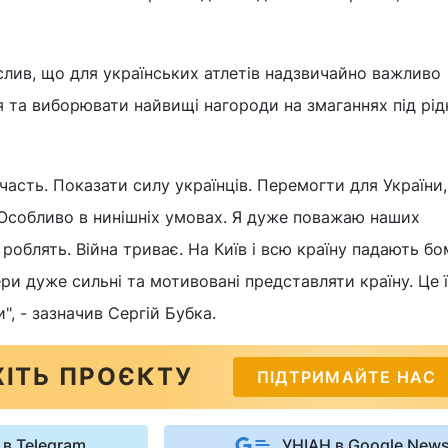
слив, що для українських атлетів надзвичайно важливо
 та виборювати найвищі нагороди на змаганнях під рі
часть. Показати силу українців. Перемогти для України,
 Особливо в нинішніх умовах. Я дуже поважаю наших
 роблять. Війна триває. На Київ і всю країну падають бо
ри дуже сильні та мотивовані представляти країну. Це ї
", - зазначив Сергій Бубка.
ІТЬ ПРОЄКТУ
ПІДТРИМАЙТЕ НАС
 в Telegram
УНІАН в Google New