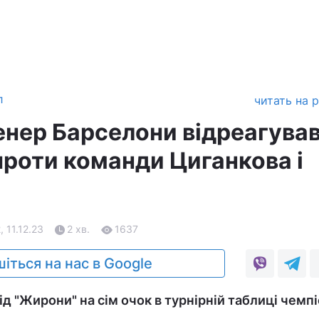
л
читать на 
енер Барселони відреагував
 проти команди Циганкова і
, 11.12.23
2 хв.
1637
іться на нас в Google
ід "Жирони" на сім очок в турнірній таблиці чемп