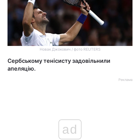
Новак Джокович / фото REUTERS
Сербському тенісисту задовільнили
апеляцію.
Реклама
ad