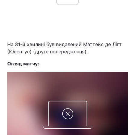
На 81-й хвилині був видалений Маттейс де Лігт
(Ювентус) (друге попередження).
Огляд матчу: