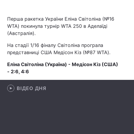
Перша ракетка України Еліна Світоліна (№16
WTA) покинула турнір WTA 250 в Аделаїді
Головна
Війна
(Австралія).
Україна
Політика
На стадії 1/16 фіналу Світоліна програла
представниці США Медісон Кіз (№87 WTA).
Економіка
Світ
Еліна Світоліна (Україна) - Медісон Кіз (США)
Спорт
Наука
- 2:6, 4:6
Техно і зв'язок
Лайт
ВІДЕО ДНЯ
Зброя
Інциденти
Здоров'я
Туризм
Цікавинки
Погода
Екологія
Регіони