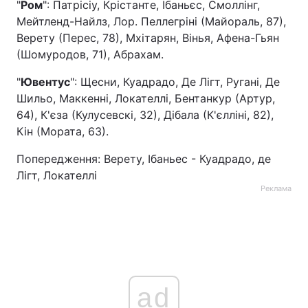
"
Ром
": Патрісіу, Крістанте, Ібаньєс, Смоллінг,
Мейтленд-Найлз, Лор. Пеллегріні (Майораль, 87),
Верету (Перес, 78), Мхітарян, Вінья, Афена-Гьян
(Шомуродов, 71), Абрахам.
"
Ювентус
": Щесни, Куадрадо, Де Лігт, Ругані, Де
Шильо, Маккенні, Локателлі, Бентанкур (Артур,
64), К'єза (Кулусевскі, 32), Дібала (К'єлліні, 82),
Кін (Мората, 63).
Попередження: Верету, Ібаньес - Куадрадо, де
Лігт, Локателлі
Реклама
ad