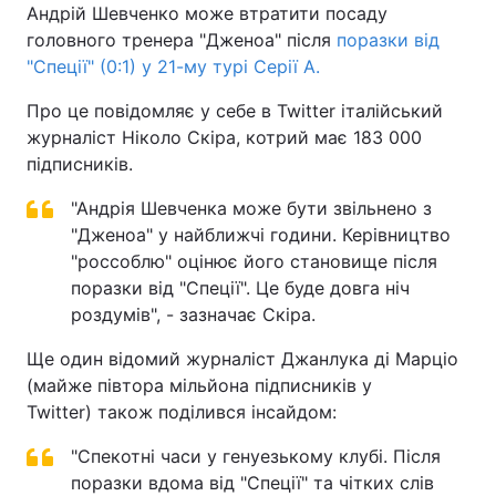
Андрій Шевченко може втратити посаду
головного тренера "Дженоа" після
поразки від
"Спеції" (0:1) у 21-му турі Серії A.
Про це повідомляє у себе в Twitter італійський
журналіст Ніколо Скіра, котрий має 183 000
підписників.
"Андрія Шевченка може бути звільнено з
"Дженоа" у найближчі години. Керівництво
"россоблю" оцінює його становище після
поразки від "Спеції". Це буде довга ніч
роздумів", - зазначає Скіра.
Ще один відомий журналіст Джанлука ді Марціо
(майже півтора мільйона підписників у
Twitter) також поділився інсайдом:
"Спекотні часи у генуезькому клубі. Після
поразки вдома від "Спеції" та чітких слів