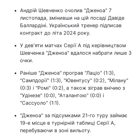
Андрій Шевченко очолив "Дженоа" 7
листопада, змінивши на цій посаді Давіде
Баллардіні. Український тренер підписав
контракт до літа 2024 року.
У дев'яти матчах Серії А під керівництвом
Шевченка "Дженоа" вдалося набрати лише 3
очки.
Раніше "Дженоа" програв "Лаціо" (1:3),
"Сампдорії" (1:3), "Ювентусу" (0:2), "Мілану"
(0:3) і "Ромі" (0:2), а також зіграв внічию з
"Удінезе" (0:0), "Аталантою" (0:0) і
"Сассуоло" (1:1).
"Дженоа" за підсумками 21-го туру займає
19-е місце в турнірній таблиці Серії А,
перебуваючи в зоні вильоту.