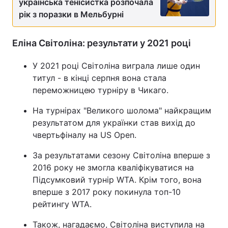
українська тенісистка розпочала
рік з поразки в Мельбурні
Тема оформлення
Еліна Світоліна: результати у 2021 році
У 2021 році Світоліна виграла лише один
титул - в кінці серпня вона стала
переможницею турніру в Чикаго.
На турнірах "Великого шолома" найкращим
результатом для українки став вихід до
чвертьфіналу на US Open.
За результатами сезону Світоліна вперше з
2016 року не змогла кваліфікуватися на
Підсумковий турнір WTA. Крім того, вона
вперше з 2017 року покинула топ-10
рейтингу WTA.
Також, нагадаємо, Світоліна виступила на