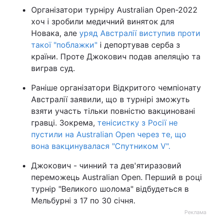
Організатори турніру Australian Open-2022
хоч і зробили медичний виняток для
Новака, але
уряд Австралії виступив проти
такої "поблажки"
і депортував серба з
країни. Проте Джокович подав апеляцію та
виграв суд.
Раніше організатори Відкритого чемпіонату
Австралії заявили, що в турнірі зможуть
взяти участь тільки повністю вакциновані
гравці. Зокрема,
тенісистку з Росії не
пустили на Australian Open через те, що
вона вакцинувалася "Спутником V".
Джокович - чинний та дев'ятиразовий
переможець Australian Open. Перший в році
турнір "Великого шолома" відбудеться в
Мельбурні з 17 по 30 січня.
Реклама