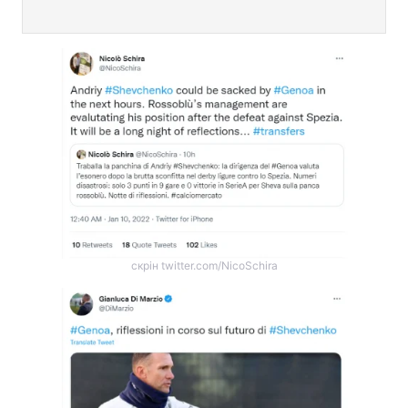
скрін twitter.com/NicoSchira