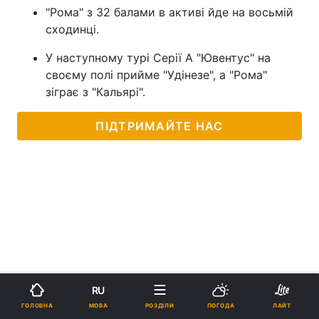
"Рома" з 32 балами в активі йде на восьмій
сходинці.
У наступному турі Серії А "Ювентус" на
своєму полі прийме "Удінезе", а "Рома"
зіграє з "Кальярі".
ПІДТРИМАЙТЕ НАС
RU
МОВА
ГОЛОВНА
РОЗДІЛИ
ПОГОДА
ЛАЙТ