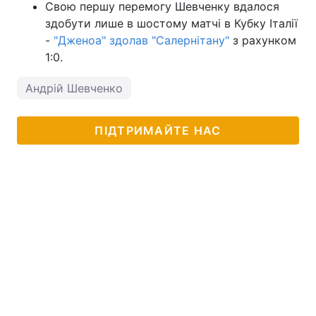
Свою першу перемогу Шевченку вдалося
здобути лише в шостому матчі в Кубку Італії
-
"Дженоа" здолав "Салернітану"
з рахунком
1:0.
Андрій Шевченко
ПІДТРИМАЙТЕ НАС