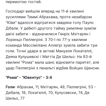
перемогою гостей.
Господарі вийшли вперед на 11-й хвилині
зусиллями Теммі Абрахама, проте незабаром
"Юве" вдалося відігратися завдяки голу Пауло
Дібали. У дебюті другого тайму римляни зуміли
двічі забити - відзначилися Генріх Мхітарян і
Лоренцо Пеллегріні. З 70-ї по 77-у хвилини
команда Массіміліано Аллегрі зуміла забити три
голи. Точні удари в активі Мануеля Локателлі,
Деяна Кулушевскі і Маттіа Де Шильо. На 83-й
хвилині "Рома" мала шанс відновити паритет, але
удар Пеллегріні з пенальті відбив Войцех Щенсни.
"Рома" - "Ювентус" - 3:4
Голи
: Абрахам, 11, Мхітарян, 49, Пеллегріні, 53 -
Дибала, 18, Локателлі, 70, Кулусевски, 74, Де
Шильо, 77