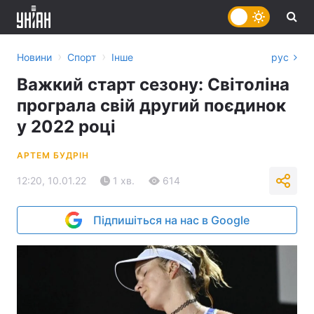
›
›
Новини
Спорт
Інше
рус
Важкий старт сезону: Світоліна
програла свій другий поєдинок
у 2022 році
АРТЕМ БУДРІН
12:20, 10.01.22
1 хв.
614
Підпишіться на нас в Google