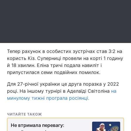
Лонгріди
Відео з Youtube
Статті
Інтерв'ю
Думки
Тепер рахунок в особистих зустрічах став 3:2 на
Архів
Вакансії
користь Кіз. Суперниці провели на корті 1 годину
й 18 хвилин. Еліна тричі подала навиліт і
Контакти
припустилася семи подвійних помилок.
Послуги
Для 27-річної українки це друга поразка у 2022
році. На іншому турнірі в Аделаїді Світоліна
на
минулому тижні програла росіянці.
ЧИТАЙТЕ ТАКОЖ
Не втримала перевагу: