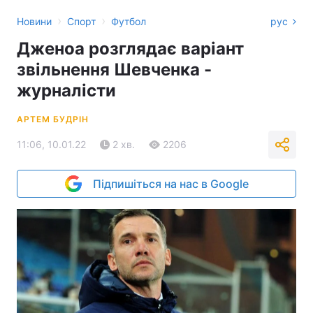
›
›
Новини
Спорт
Футбол
рус
Дженоа розглядає варіант
звільнення Шевченка -
журналісти
АРТЕМ БУДРІН
11:06, 10.01.22
2 хв.
2206
Підпишіться на нас в Google