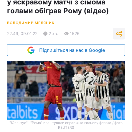
у яскравому матчі з сімома
голами обіграв Рому (відео)
ВОЛОДИМИР МЕДЯНИК
22:49, 09.01.22
2 хв.
1526
Підпишіться на нас в Google
"Ювентус" і "Рома" влаштували справжню гольову феєрію / фото
REUTERS