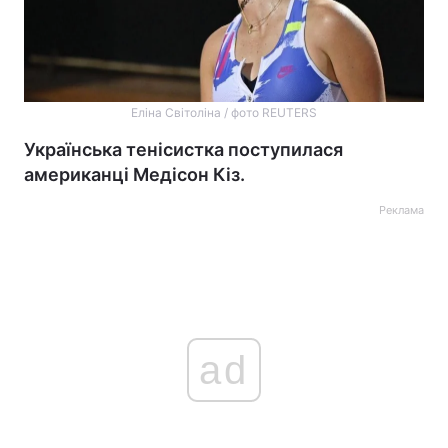
Еліна Світоліна / фото REUTERS
Українська тенісистка поступилася
американці Медісон Кіз.
Реклама
ad