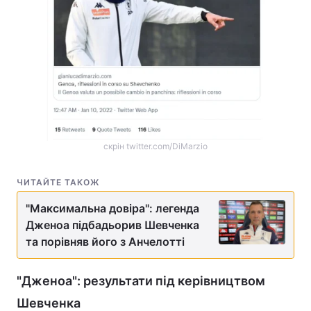
скрін twitter.com/DiMarzio
ЧИТАЙТЕ ТАКОЖ
"Максимальна довіра": легенда
Дженоа підбадьорив Шевченка
та порівняв його з Анчелотті
"Дженоа": результати під керівництвом
Шевченка