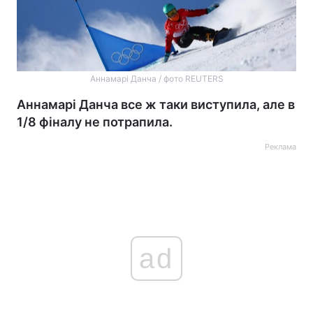
Аннамарі Данча / фото REUTERS
Аннамарі Данча все ж таки виступила, але в
1/8 фіналу не потрапила.
Реклама
ad