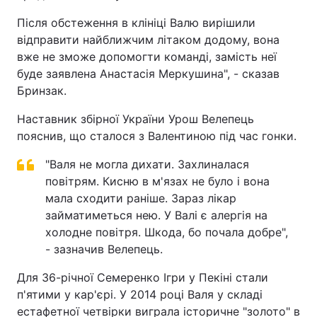
Після обстеження в клініці Валю вирішили
відправити найближчим літаком додому, вона
вже не зможе допомогти команді, замість неї
буде заявлена Анастасія Меркушина", - сказав
Бринзак.
Наставник збірної України Урош Велепець
пояснив, що сталося з Валентиною під час гонки.
"Валя не могла дихати. Захлиналася
повітрям. Кисню в м'язах не було і вона
мала сходити раніше. Зараз лікар
займатиметься нею. У Валі є алергія на
холодне повітря. Шкода, бо почала добре",
- зазначив Велепець.
Для 36-річної Семеренко Ігри у Пекіні стали
п'ятими у кар'єрі. У 2014 році Валя у складі
естафетної четвірки виграла історичне "золото" в