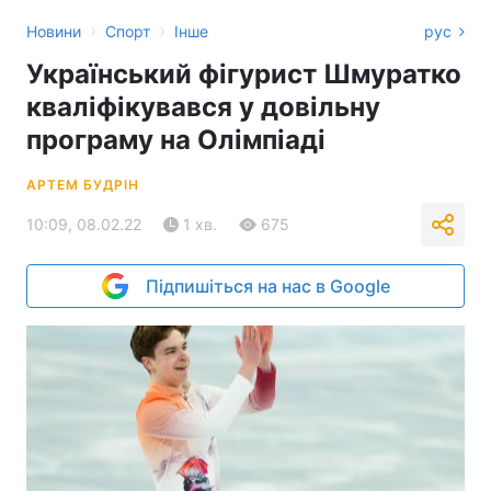
›
›
Новини
Спорт
Інше
рус
Український фігурист Шмуратко
кваліфікувався у довільну
програму на Олімпіаді
АРТЕМ БУДРІН
10:09, 08.02.22
1 хв.
675
Підпишіться на нас в Google