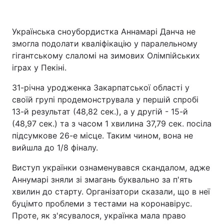
Українська сноубордистка Аннамарі Данча не
змогла подолати кваліфікацію у паралельному
Головна
Війна
гігантському слаломі на зимових Олімпійських
Україна
Політика
іграх у Пекіні.
31-річна уродженка Закарпатської області у
Економіка
Світ
своїй групі продемонструвала у першій спробі
Спорт
Наука
13-й результат (48,82 сек.), а у другій - 15-й
(48,97 сек.) та з часом 1 хвилина 37,79 сек. посіла
Техно і зв'язок
Лайт
підсумкове 26-е місце. Таким чином, вона не
вийшла до 1/8 фіналу.
Зброя
Інциденти
Виступ українки ознаменувався скандалом, адже
Здоров'я
Туризм
Аннумарі зняли зі змагань буквально за п'ять
хвилин до старту. Організатори сказали, що в неї
Цікавинки
Погода
буцімто проблеми з тестами на коронавірус.
Проте, як з'ясувалося, українка мала право
Екологія
Регіони