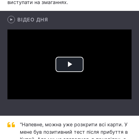
виступати на змаганнях.
Лонгріди
ВІДЕО ДНЯ
Відео з Youtube
Статті
Інтерв'ю
Думки
Архів
Вакансії
Play
Контакти
Video
Послуги
"Напевне, можна уже розкрити всі карти. У
мене був позитивний тест після прибуття в