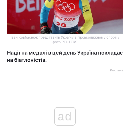
Іван Ковбаснюк представить Україну в гірськолижному спорті /
фото REUTERS
Надії на медалі в цей день Україна покладає
на біатлоністів.
Реклама
ad