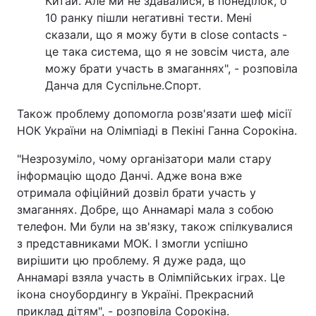
Китай. Але ми не здавалися, в понеділок, о
10 ранку пішли негативні тести. Мені
Тема оформлення
сказали, що я можу бути в close contacts -
це така система, що я не зовсім чиста, але
можу брати участь в змаганнях", - розповіла
Данча для Суспільне.Спорт.
Також проблему допомогла розв'язати шеф місії
НОК України на Олімпіаді в Пекіні Ганна Сорокіна.
"Незрозуміло, чому організатори мали стару
інформацію щодо Данчі. Адже вона вже
отримала офіційний дозвіл брати участь у
змаганнях. Добре, що Аннамарі мала з собою
телефон. Ми були на зв'язку, також спілкувалися
з представниками МОК. І змогли успішно
вирішити цю проблему. Я дуже рада, що
Аннамарі взяла участь в Олімпійських іграх. Це
ікона сноубордингу в Україні. Прекрасний
приклад дітям", - розповіла Сорокіна.