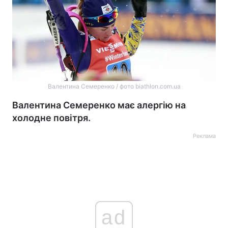
Валентина Семеренко / фото biathlon.com.ua
Валентина Семеренко має алергію на
холодне повітря.
Реклама
ad