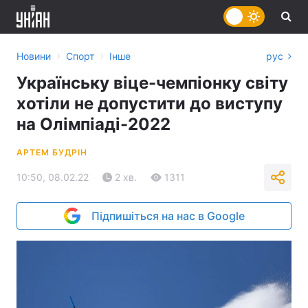
›
›
Новини
Спорт
Інше
рус
Українську віце-чемпіонку світу
хотіли не допустити до виступу
на Олімпіаді-2022
АРТЕМ БУДРІН
10:50, 08.02.22
2 хв.
1311
Підпишіться на нас в Google