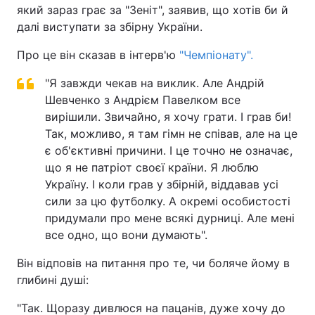
який зараз грає за "Зеніт", заявив, що хотів би й
далі виступати за збірну України.
Про це він сказав в інтерв'ю
"Чемпіонату".
"Я завжди чекав на виклик. Але Андрій
Шевченко з Андрієм Павелком все
вирішили. Звичайно, я хочу грати. І грав би!
Так, можливо, я там гімн не співав, але на це
є об'єктивні причини. І це точно не означає,
що я не патріот своєї країни. Я люблю
Україну. І коли грав у збірній, віддавав усі
сили за цю футболку. А окремі особистості
придумали про мене всякі дурниці. Але мені
все одно, що вони думають".
Він відповів на питання про те, чи боляче йому в
глибині душі:
"Так. Щоразу дивлюся на пацанів, дуже хочу до