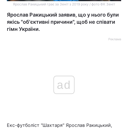
Ярослав Ракицький грає за Зеніт з 2019 року / фото ФК Зеніт
Ярослав Ракицький заявив, що у нього були
якісь "об'єктивні причини", щоб не співати
гімн України.
Реклама
ad
Екс-футболіст "Шахтаря" Ярослав Ракицький,