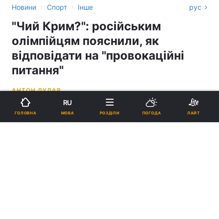
›
›
Новини
Спорт
Інше
рус
"Чий Крим?": російським
олімпійцям пояснили, як
відповідати на "провокаційні
питання"
АНТОН ДУДАР
RU
10:57, 14.07.21
2 хв.
4232
МОВА
ГОЛОВНА
РОЗДІЛИ
ПОГОДА
ЛАЙТ
Підпишіться на нас в Google