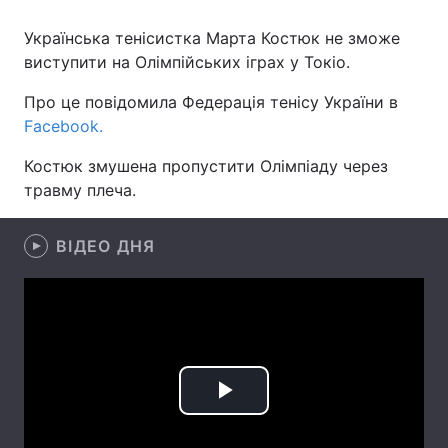
Українська тенісистка Марта Костюк не зможе
виступити на Олімпійських іграх у Токіо.
Головна
Війна
Про це повідомила Федерація тенісу України в
Facebook.
Україна
Політика
Костюк змушена пропустити Олімпіаду через
Економіка
Світ
травму плеча.
Спорт
Наука
ВІДЕО ДНЯ
Техно і зв'язок
Лайт
Зброя
Інциденти
Здоров'я
Туризм
Цікавинки
Погода
Play
Екологія
Регіони