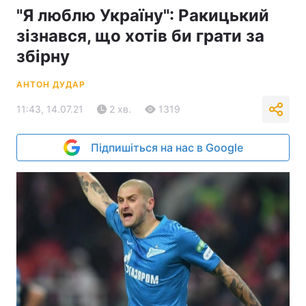
"Я люблю Україну": Ракицький
зізнався, що хотів би грати за
збірну
АНТОН ДУДАР
11:43, 14.07.21
2 хв.
1319
Підпишіться на нас в Google