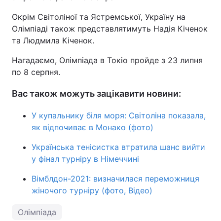
Окрім Світоліної та Ястремської, Україну на
Тема оформлення
Олімпіаді також представлятимуть Надія Кіченок
та Людмила Кіченок.
Нагадаємо, Олімпіада в Токіо пройде з 23 липня
по 8 серпня.
Вас також можуть зацікавити новини:
У купальнику біля моря: Світоліна показала,
як відпочиває в Монако (фото)
Українська тенісистка втратила шанс вийти
у фінал турніру в Німеччині
Вімблдон-2021: визначилася переможниця
жіночого турніру (фото, Відео)
Олімпіада