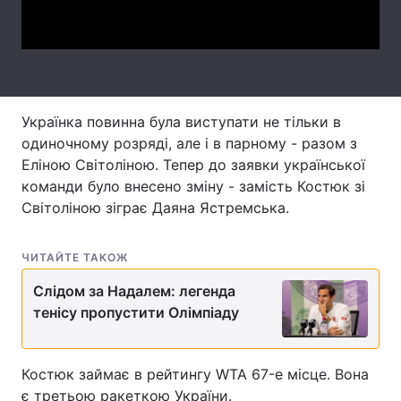
Video
Лонгріди
Відео з Youtube
Статті
Українка повинна була виступати не тільки в
Інтерв'ю
Думки
одиночному розряді, але і в парному - разом з
Архів
Вакансії
Еліною Світоліною. Тепер до заявки української
команди було внесено зміну - замість Костюк зі
Контакти
Світоліною зіграє Даяна Ястремська.
Послуги
ЧИТАЙТЕ ТАКОЖ
Слідом за Надалем: легенда
тенісу пропустити Олімпіаду
Костюк займає в рейтингу WTA 67-е місце. Вона
є третьою ракеткою України.