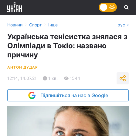
›
›
Новини
Спорт
Інше
рус
Українська тенісистка знялася з
Олімпіади в Токіо: названо
причину
АНТОН ДУДАР
12:14, 14.07.21
1 хв.
1544
Підпишіться на нас в Google