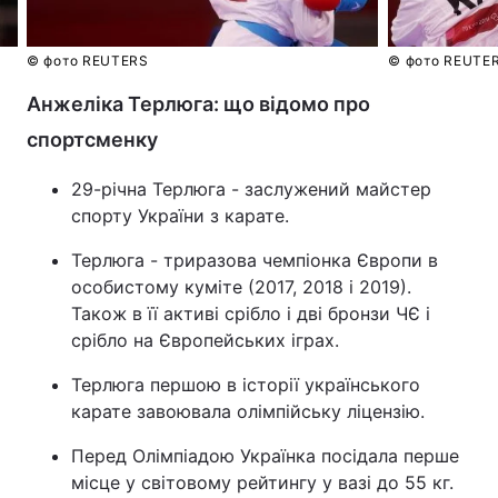
© фото REUTERS
© фото REUTE
Анжеліка Терлюга: що відомо про
спортсменку
29-річна Терлюга - заслужений майстер
спорту України з карате.
Терлюга - триразова чемпіонка Європи в
особистому куміте (2017, 2018 і 2019).
Також в її активі срібло і дві бронзи ЧЄ і
срібло на Європейських іграх.
Терлюга першою в історії українського
карате завоювала олімпійську ліцензію.
Перед Олімпіадою Українка посідала перше
місце у світовому рейтингу у вазі до 55 кг.