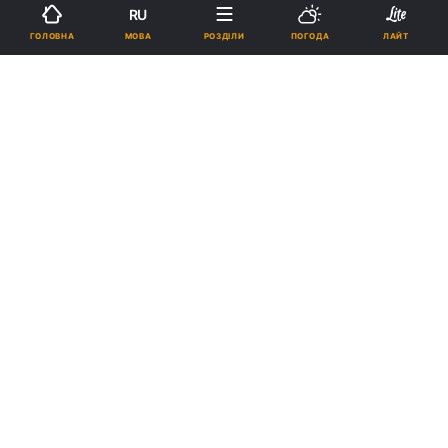
RU
12:47, 05.08.21
1 хв.
1351
МОВА
ГОЛОВНА
РОЗДІЛИ
ПОГОДА
ЛАЙТ
Підпишіться на нас в Google
Гравці Колоса / фото ФК Колос
Український клуб стартує в новому турнірі
УЄФА.
Реклама