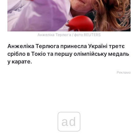
Анжеліка Терлюга / фото REUTERS
Анжеліка Терлюга принесла Україні третє
срібло в Токіо та першу олімпійську медаль
у карате.
Реклама
ad