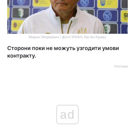
Мирон Маркевич / фото УНІАН, Євген Кравс
Сторони поки не можуть узгодити умови
контракту.
Реклама
ad