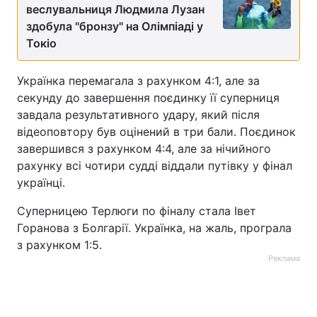
веслувальниця Людмила Лузан
Тема оформлення
здобула "бронзу" на Олімпіаді у
Токіо
Українка перемагала з рахунком 4:1, але за
секунду до завершення поєдинку її суперниця
завдала результативного удару, який після
відеоповтору був оцінений в три бали. Поєдинок
завершився з рахунком 4:4, але за нічийного
рахунку всі чотири судді віддали путівку у фінал
українці.
Суперницею Терлюги по фіналу стала Івет
Горанова з Болгарії. Українка, на жаль, програла
з рахунком 1:5.
Реклама