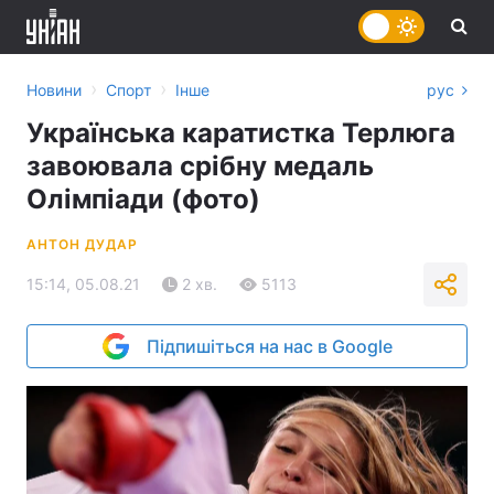
›
›
Новини
Спорт
Інше
рус
Українська каратистка Терлюга
завоювала срібну медаль
Олімпіади (фото)
АНТОН ДУДАР
15:14, 05.08.21
2 хв.
5113
Підпишіться на нас в Google