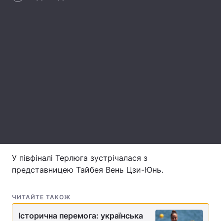
Лонгріди
Відео з Youtube
Статті
Інтерв'ю
Думки
Архів
Вакансії
Контакти
Послуги
У півфіналі Терлюга зустрічалася з
представницею Тайбея Вень Цзи-Юнь.
ЧИТАЙТЕ ТАКОЖ
Історична перемога: українська