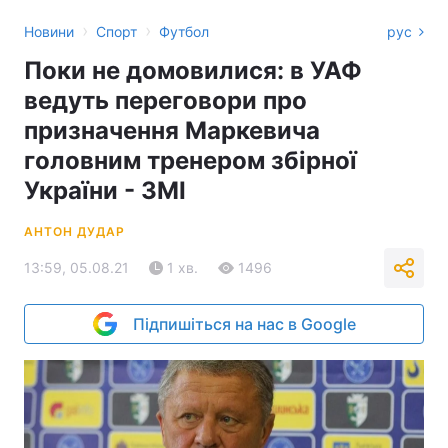
›
›
Новини
Спорт
Футбол
рус
Поки не домовилися: в УАФ
ведуть переговори про
призначення Маркевича
головним тренером збірної
України - ЗМІ
АНТОН ДУДАР
13:59, 05.08.21
1 хв.
1496
Підпишіться на нас в Google