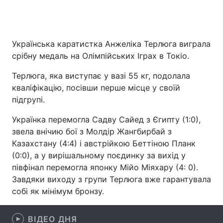
Головна
Війна
Українська каратистка Анжеліка Терлюга виграла
срібну медаль на Олімпійських Іграх в Токіо.
Україна
Політика
Терлюга, яка виступає у вазі 55 кг, подолала
Економіка
Світ
кваліфікацію, посівши перше місце у своїй
підгрупі.
Спорт
Наука
Українка перемогла Садву Сайед з Єгипту (1:0),
Техно і зв'язок
Лайт
звела внічию бої з Молдір Жангбирбай з
Казахстану (4:4) і австрійкою Беттіною Планк
Зброя
Інциденти
(0:0), а у вирішальному поєдинку за вихід у
півфінал перемогла японку Мійо Міяхару (4: 0).
Здоров'я
Туризм
Завдяки виходу з групи Терлюга вже гарантувала
собі як мінімум бронзу.
Цікавинки
Погода
Екологія
Регіони
ВІДЕО ДНЯ