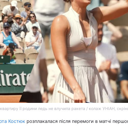
 квартиру її родини ледь не влучила ракета / колаж УНІАН, скрі
рта Костюк
розплакалася після перемоги в матчі першо