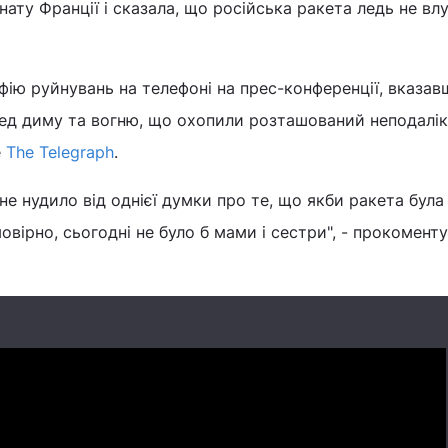
нату Франції і сказала, що російська ракета ледь не вл
ію руйнувань на телефоні на прес-конференції, вказав
ред диму та вогню, що охопили розташований неподалік
е
The Telegraph
.
е нудило від однієї думки про те, що якби ракета була
овірно, сьогодні не було б мами і сестри", - прокомент