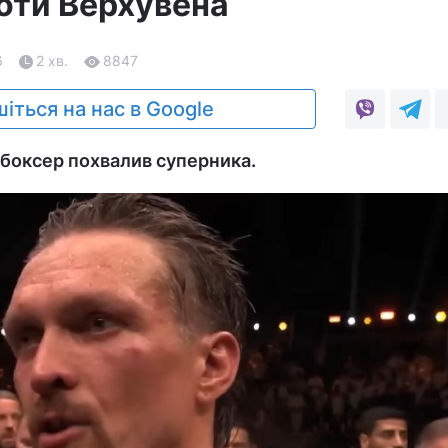
оти Верхувена
6
2 хв.
8847
іться на нас в Google
 боксер похвалив суперника.