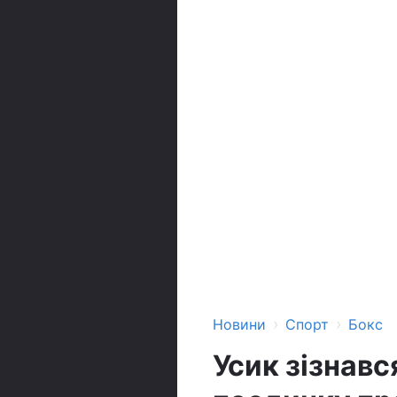
›
›
Новини
Спорт
Бокс
Усик зізнавс