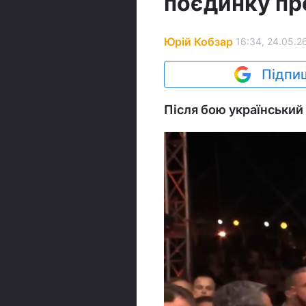
поєдинку пр
Юрій Кобзар
16:34, 24.05.2
Підпиш
Після бою український