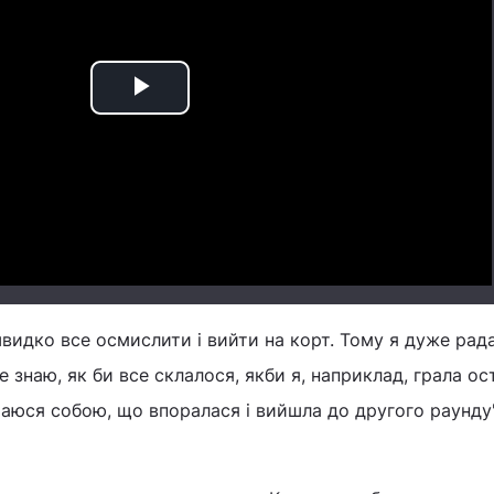
Play
Video
видко все осмислити і вийти на корт. Тому я дуже рад
е знаю, як би все склалося, якби я, наприклад, грала о
аюся собою, що впоралася і вийшла до другого раунду"