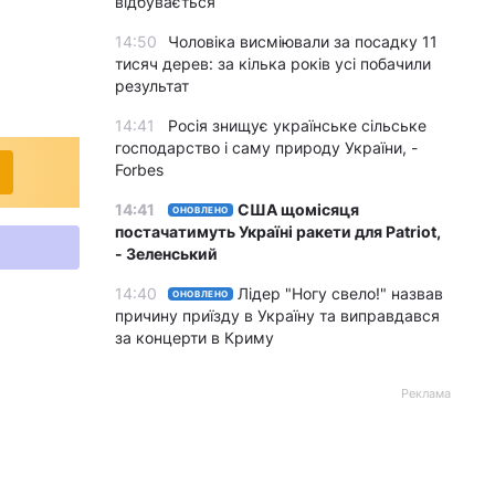
відбувається
14:50
Чоловіка висміювали за посадку 11
тисяч дерев: за кілька років усі побачили
результат
14:41
Росія знищує українське сільське
господарство і саму природу України, -
Forbes
14:41
США щомісяця
ОНОВЛЕНО
постачатимуть Україні ракети для Patriot,
- Зеленський
14:40
Лідер "Ногу свело!" назвав
ОНОВЛЕНО
причину приїзду в Україну та виправдався
за концерти в Криму
Реклама