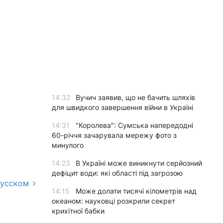
14:32
Вучич заявив, що не бачить шляхів
для швидкого завершення війни в Україні
14:31
"Королева": Сумська напередодні
60-річчя зачарувала мережу фото з
минулого
14:23
В Україні може виникнути серйозний
дефіцит води: які області під загрозою
русском
14:15
Може долати тисячі кілометрів над
океаном: науковці розкрили секрет
крихітної бабки