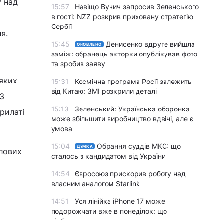
у над
15:57
Навіщо Вучич запросив Зеленського
в гості: NZZ розкрив приховану стратегію
Сербії
я.
15:45
Денисенко вдруге вийшла
ОНОВЛЕНО
заміж: обранець акторки опублікував фото
та зробив заяву
 яких
15:31
Космічна програма Росії залежить
від Китаю: ЗМІ розкрили деталі
 3
15:13
Зеленський: Українська оборонка
рилаті
може збільшити виробництво вдвічі, але є
умова
15:04
Обрання суддів МКС: що
ДУМКА
тлових
сталось з кандидатом від України
14:54
Євросоюз прискорив роботу над
власним аналогом Starlink
14:51
Уся лінійка iPhone 17 може
подорожчати вже в понеділок: що