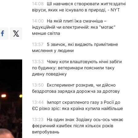
14:08
ШІ навчився створювати життєздатні
віруси, яких не існувало в природі, - NYT
14:00
На якій плиті їжа смачніша –
індукційній чи електричній: яка "мотає"
менше світла
13:57
5 звичок, які видають примітивне
мислення у людини
13:53
Чому коти влаштовують нічні забіги
по будинку: ветеринари пояснили таку
дивну поведінку
13:50
Експеримент розкрив, чи дійсно
бездротова зарядка дорожча за дротову
13:44
Імпорт скрапленого газу з Росії до
ЄС різко зріс: яка країна купила найбільше
13:23
На один знак Зодіаку ось-ось чекає
феєричний камбек після кількох років
випробувань