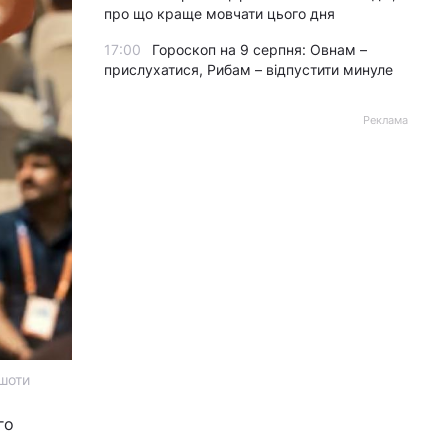
про що краще мовчати цього дня
17:00
Гороскоп на 9 серпня: Овнам –
прислухатися, Рибам – відпустити минуле
Реклама
ншоти
го