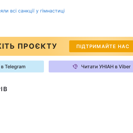
няли всі санкції у гімнастиці
ІТЬ ПРОЄКТУ
ПІДТРИМАЙТЕ НАС
 в Telegram
Читати УНІАН в Viber
ІВ