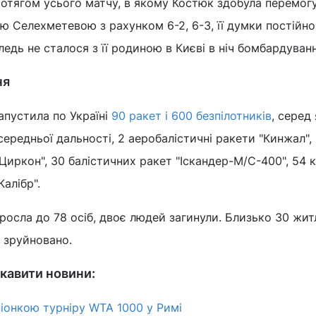
отягом усього матчу, в якому Костюк здобула перемог
 Селехметевою з рахунком 6-2, 6-3, її думки постійно
едь не сталося з її родиною в Києві в ніч бомбардуванн
ня
запустила по Україні
90 ракет і 600 безпілотників
, серед
середньої дальності, 2 аеробалістичні ракети "Кинжал",
Циркон", 30 балістичних ракет "Іскандер-М/С-400", 54 к
Калібр".
росла до 78 осіб, двоє людей загинули. Близько 30 жи
 зруйновано.
кавити новини:
піонкою турніру WTA 1000 у Римі