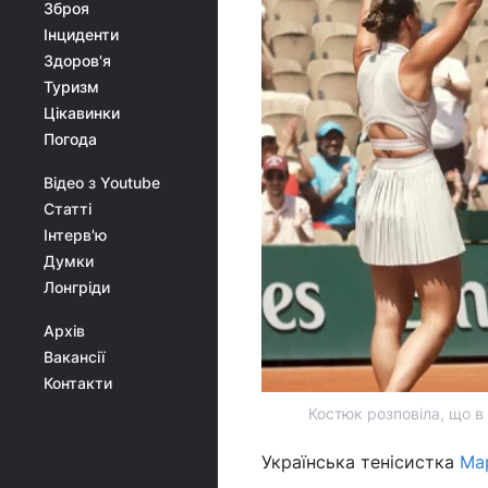
Зброя
Інциденти
Здоров'я
Туризм
Цікавинки
Погода
Відео з Youtube
Статті
Інтерв'ю
Думки
Лонгріди
Архів
Вакансії
Контакти
Костюк розповіла, що в
Українська тенісистка
Ма