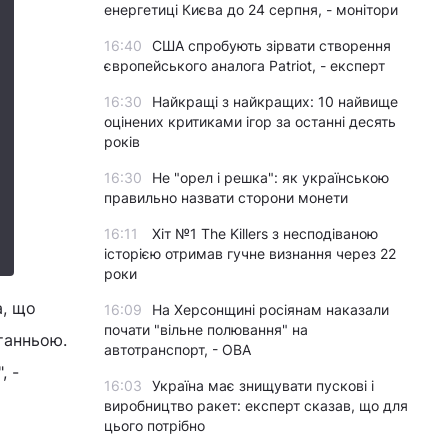
енергетиці Києва до 24 серпня, - монітори
16:40
США спробують зірвати створення
європейського аналога Patriot, - експерт
16:30
Найкращі з найкращих: 10 найвище
оцінених критиками ігор за останні десять
років
16:30
Не "орел і решка": як українською
правильно назвати сторони монети
16:11
Хіт №1 The Killers з несподіваною
історією отримав гучне визнання через 22
роки
а, що
16:09
На Херсонщині росіянам наказали
почати "вільне полювання" на
станньою.
автотранспорт, - ОВА
, -
16:03
Україна має знищувати пускові і
виробництво ракет: експерт сказав, що для
цього потрібно