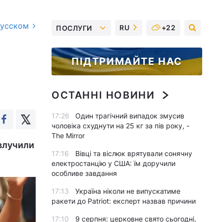
русском
RU
+22
ПОСЛУГИ
ПІДТРИМАЙТЕ НАС
ОСТАННІ НОВИНИ
17:26
Один трагічний випадок змусив
чоловіка схуднути на 25 кг за пів року, -
The Mirror
 влучили
17:16
Вівці та віслюк врятували сонячну
електростанцію у США: їм доручили
особливе завдання
17:13
Україна ніколи не випускатиме
ракети до Patriot: експерт назвав причини
17:10
9 серпня: церковне свято сьогодні,