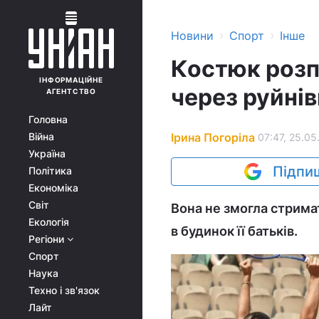
›
›
Новини
Спорт
Інше
Костюк розп
ІНФОРМАЦІЙНЕ
через руйнів
АГЕНТСТВО
Головна
Ірина Погоріла
Війна
07:47, 25.05
Україна
Підпиш
Політика
Економіка
Світ
Вона не змогла стримат
Екологія
в будинок її батьків.
Регіони
Спорт
Наука
Техно і зв'язок
Лайт