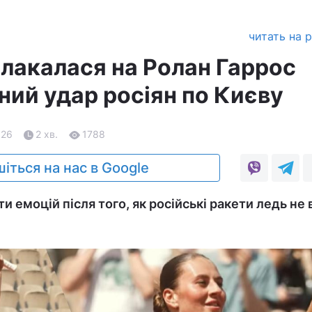
читать на 
лакалася на Ролан Гаррос
ний удар росіян по Києву
.26
2 хв.
1788
іться на нас в Google
и емоцій після того, як російські ракети ледь не