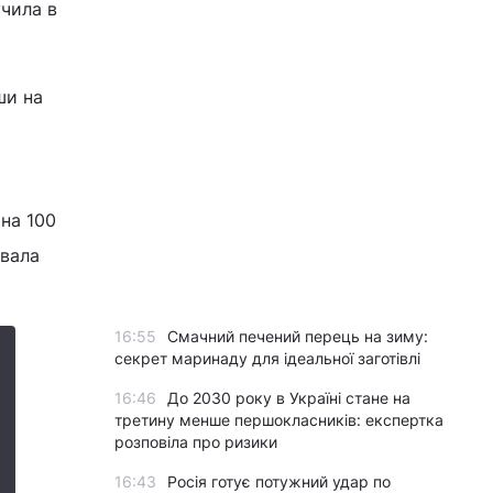
учила в
ши на
 на 100
увала
16:55
Смачний печений перець на зиму:
секрет маринаду для ідеальної заготівлі
16:46
До 2030 року в Україні стане на
третину менше першокласників: експертка
розповіла про ризики
16:43
Росія готує потужний удар по