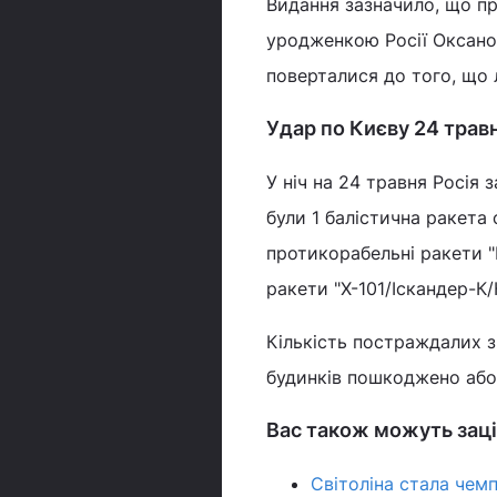
Видання зазначило, що пр
уродженкою Росії Оксаною
поверталися до того, що л
Удар по Києву 24 трав
У ніч на 24 травня Росія 
були 1 балістична ракета 
протикорабельні ракети "
ракети "Х-101/Іскандер-К/
Кількість постраждалих з
будинків пошкоджено або
Вас також можуть заці
Світоліна стала чем