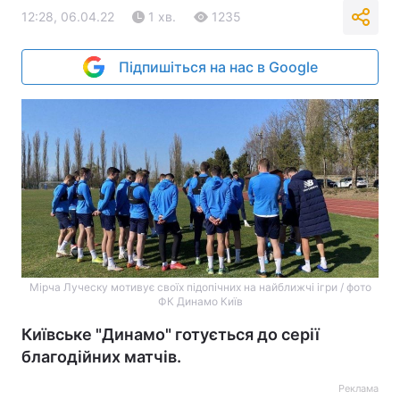
12:28, 06.04.22
1 хв.
1235
Підпишіться на нас в Google
Мірча Луческу мотивує своїх підопічних на найближчі ігри / фото
ФК Динамо Київ
Київське "Динамо" готується до серії
благодійних матчів.
Реклама