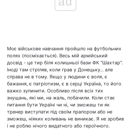
ad
Моє військове навчання пройшло на футбольних
полях (посміхається). Весь мій армійський
досвід - це тир біля колишньої бази ФК "Шахтар".
Іноді там стріляв, коли грав у Донецьку... але
справа не в тому. Якщо у людини є воля, є
бажання, є патріотизм, є в серці Україна, то його
важко зупинити. Особливо після всіх тих
знущань, які ми, на жаль, побачили. Коли стає
питання бути Україні чи ні, чи зможеш ти як
тренер виступати під своїм прапором або не
зможеш, ніяких коливань не виникає. Я не зробив
і не роблю нічого видатного або героїчного.