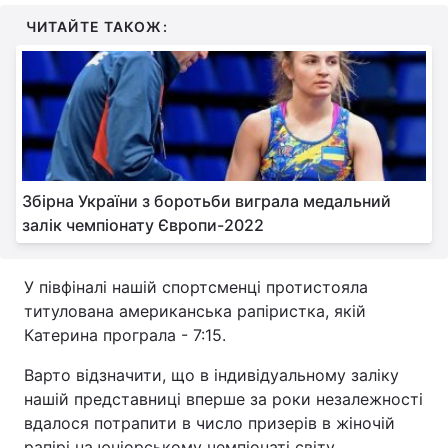
ЧИТАЙТЕ ТАКОЖ:
Збірна України з боротьби виграла медальний
залік чемпіонату Європи-2022
У півфіналі нашій спортсменці протистояла
титулована американська рапіристка, якій
Катерина програла - 7:15.
Варто відзначити, що в індивідуальному заліку
нашій представниці вперше за роки незалежності
вдалося потрапити в число призерів в жіночій
рапірі на юніорському чемпіонаті світу.