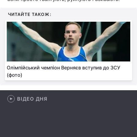
Лонгріди
ЧИТАЙТЕ ТАКОЖ:
Відео з Youtube
Статті
Інтерв'ю
Думки
Архів
Вакансії
Олімпійський чемпіон Верняєв вступив до ЗСУ
Контакти
(фото)
Послуги
ВІДЕО ДНЯ