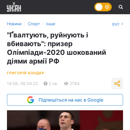
›
›
Новини
Спорт
Інше
рус
"Ґвалтують, руйнують і
вбивають": призер
Олімпіади-2020 шокований
діями армії РФ
ГРИГОРІЙ БОНДАР
14:06, 06.04.22
2 хв.
2784
Підпишіться на нас в Google