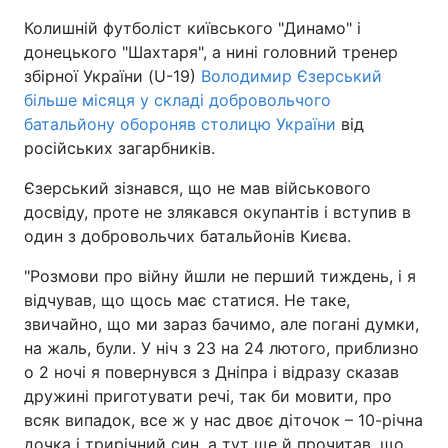
Колишній футболіст київського "Динамо" і
донецького "Шахтаря", а нині головний тренер
збірної України (U-19)
Володимир Єзерський
більше місяця у складі добровольчого
батальйону обороняв столицю України
від
російських загарбників.
Єзерський зізнався, що не мав військового
досвіду, проте не злякався окупантів і вступив в
один з добровольчих батальйонів Києва.
"Розмови про війну йшли не перший тиждень, і я
відчував, що щось має статися. Не таке,
звичайно, що ми зараз бачимо, але погані думки,
на жаль, були. У ніч з 23 на 24 лютого, приблизно
о 2 ночі я повернувся з Дніпра і відразу сказав
дружині приготувати речі, так би мовити, про
всяк випадок, все ж у нас двоє діточок – 10-річна
дочка і трирічний син, а тут ще й прочитав, що