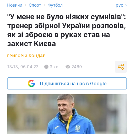
›
›
Новини
Спорт
Футбол
рус
"У мене не було ніяких сумнівів":
тренер збірної України розповів,
як зі зброєю в руках став на
захист Києва
ГРИГОРІЙ БОНДАР
13:13, 06.04.22
3 хв.
2460
Підпишіться на нас в Google