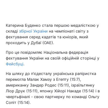
Катерина Буденко стала першою медалісткою у
складі
збірної України
на чемпіонаті світу з
фехтування серед кадетів та юніорів, який
проходить у Дубаї (ОАЕ).
Про це повідомляє Національна федерація
фехтування України на своїй офіційній сторінці у
Фейсбуці
.
На шляху до п'єдесталу українська рапіристка
перемогла Малак Хамзу з Егепту (15:7),
американку Зандер Родес (15:11), ізраїльтянку
Ліор Друк (15:11), японку Хійорі Накаде (15:14) і в
чвертьфіналі - свою партнерку по команді Ольгу
Сопіт (15:14).