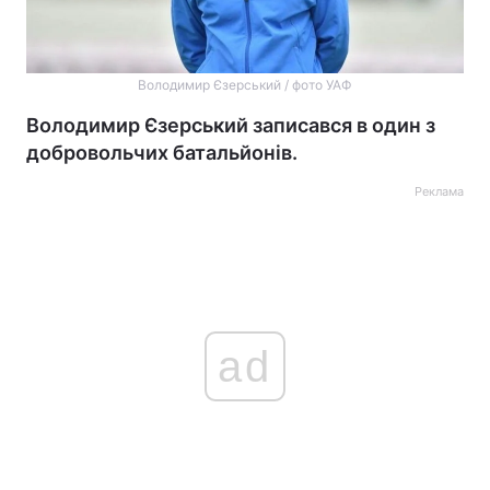
Володимир Єзерський / фото УАФ
Володимир Єзерський записався в один з
добровольчих батальйонів.
Реклама
ad