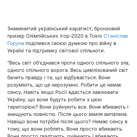
Головна
Війна
Знаменитий український каратист, бронзовий
призер Олімпійських ігор-2020 в Токіо
Станіслав
Україна
Політика
Горуна
поділився своєю думкою про війну в
Україні та підтримку світової спільноти.
Економіка
Світ
"Весь світ об'єднався проти одного спільного зла,
Спорт
Наука
одного спільного ворога. Весь цивілізований світ
бачить правду і те, що відбувається. Вони
Техно і зв'язок
Лайт
розуміють, що це нерозумно. Робити це немає
сенсу. Навіть якщо Росії вдасться завоювати
Зброя
Інциденти
Україну, що вони будуть робити з цією
територією? Вони руйнують все. Вони вбивають і
Здоров'я
Туризм
знищують повністю. Після цього земля випалена.
Цікавинки
Погода
Навіщо вони потрібні після цього? Немає сенсу в
тому, що вони роблять. Вони просто вбивають.
Екологія
Регіони
Вони просто гвалтують, руйнують і вбивають.