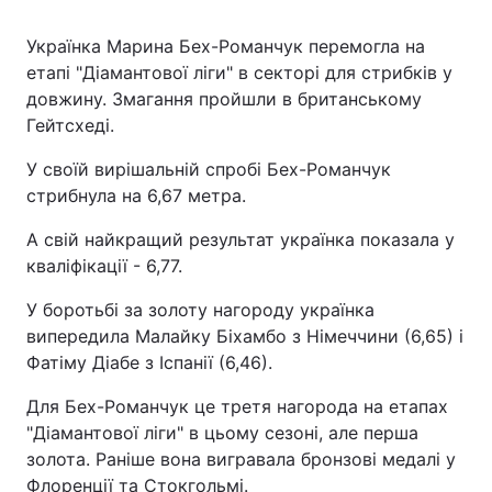
Українка Марина Бех-Романчук перемогла на
етапі "Діамантової ліги" в секторі для стрибків у
довжину. Змагання пройшли в британському
Гейтсхеді.
У своїй вирішальній спробі Бех-Романчук
стрибнула на 6,67 метра.
А свій найкращий результат українка показала у
кваліфікації - 6,77.
У боротьбі за золоту нагороду українка
випередила Малайку Біхамбо з Німеччини (6,65) і
Фатіму Діабе з Іспанії (6,46).
Для Бех-Романчук це третя нагорода на етапах
"Діамантової ліги" в цьому сезоні, але перша
золота. Раніше вона вигравала бронзові медалі у
Флоренції та Стокгольмі.