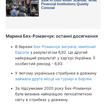
Марина Бех-Романчук: останні досягнення
В березні
Бех-Романчук виграла чемпіонат
Європи
з результатом 6,92. Це другий
найкращий результат у кар'єрі Українки. Її
особистий рекорд - 6,93.
У лютому українська стрибунка в довжину
займала друге місце на турнірі в Берліні.
За підсумками 2020 року Бех-Романчук
була визнана найкращою легкоатлеткою
світу в стрибках у довжину.