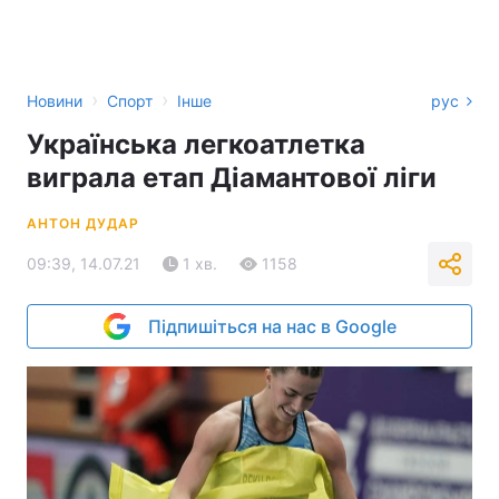
›
›
Новини
Спорт
Інше
рус
Українська легкоатлетка
виграла етап Діамантової ліги
АНТОН ДУДАР
09:39, 14.07.21
1 хв.
1158
Підпишіться на нас в Google