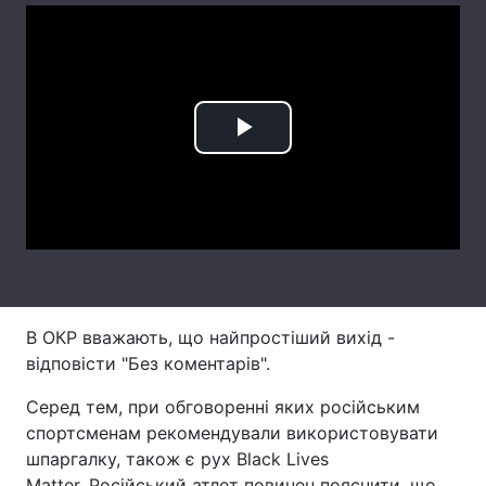
Лонгріди
Відео з Youtube
Статті
Play
Інтерв'ю
Думки
Video
Архів
Вакансії
Контакти
Послуги
В ОКР вважають, що найпростіший вихід -
відповісти "Без коментарів".
Серед тем, при обговоренні яких російським
спортсменам рекомендували використовувати
шпаргалку, також є рух Black Lives
Matter. Російський атлет повинен пояснити, що