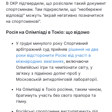
В ОКР підтвердили, що розіслали такий документ
спортсменам. Там підкреслили, що "необережні
відповіді" можуть "вкрай негативно позначитися
на спортсменові".
Росія на Олімпіаді в Токіо: що відомо
У грудні минулого року Спортивний
арбітражний суд прийняв
рішення на два
роки відсторонити Росію від участі в
міжнародних змаганнях
, включаючи
Олімпійські ігри та чемпіонати світу, у
зв'язку з підміною допінг-проб у
Московській антидопінговій лабораторії.
На Олімпіаді в Токіо росіяни, таким чином,
братимуть участь без свого прапора та
гімну.
Російські спортсмени виступатимуть під