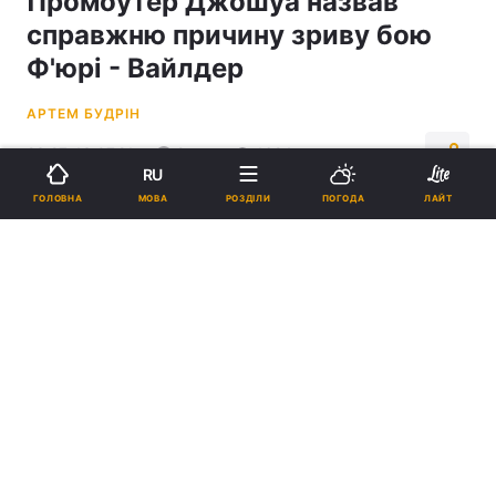
Промоутер Джошуа назвав
справжню причину зриву бою
Ф'юрі - Вайлдер
АРТЕМ БУДРІН
23:27, 13.07.21
2 хв.
1624
RU
МОВА
ГОЛОВНА
РОЗДІЛИ
ПОГОДА
ЛАЙТ
Підпишіться на нас в Google
Едді Хірн / фото REUTERS