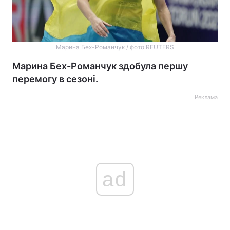
Марина Бех-Романчук / фото REUTERS
Марина Бех-Романчук здобула першу
перемогу в сезоні.
Реклама
ad