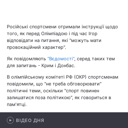
Головна
Війна
Російські спортсмени отримали інструкції щодо
того, як перед Олімпіадою і під час Ігор
Україна
Політика
відповідати на питання, які "можуть мати
провокаційний характер".
Економіка
Світ
Як повідомляють
"Вєдомості"
, серед таких тем
Спорт
Наука
для запитань - Крим і Донбас.
Техно і зв'язок
Лайт
В олімпійському комітеті РФ (ОКР) спортсменам
повідомили, що "не треба обговорювати"
Зброя
Інциденти
політичні теми, оскільки "спорт повинен
залишатися поза політикою", як говориться в
Здоров'я
Туризм
пам'ятці.
Цікавинки
Погода
ВІДЕО ДНЯ
Екологія
Регіони