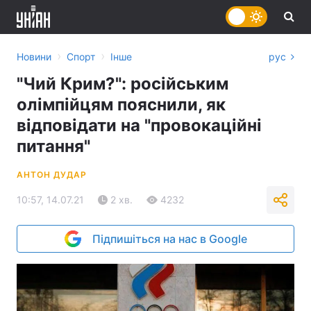
›
›
Новини
Спорт
Інше
рус
"Чий Крим?": російським
олімпійцям пояснили, як
відповідати на "провокаційні
питання"
АНТОН ДУДАР
10:57, 14.07.21
2 хв.
4232
Підпишіться на нас в Google