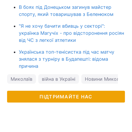
В боях під Донецьком загинув майстер
спорту, який товаришував з Беленюком
"Я не хочу бачити вбивць у секторі":
українка Магучіх - про відсторонення росіян
від ЧС з легкої атлетики
Українська топ-тенісистка під час матчу
знялася з турніру в Будапешті: відома
причина
Миколаїв
війна в Україні
Новини Миколаєва
ПІДТРИМАЙТЕ НАС