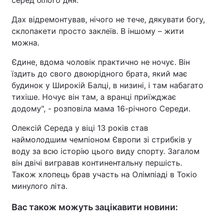
серед білого дня.
Тема оформлення
Дах відремонтував, нічого не тече, дякувати богу,
склопакети просто заклеїв. В іншому – жити
можна.
Єдине, вдома чоловік практично не ночує. Він
їздить до свого двоюрідного брата, який має
будинок у Широкій Балці, в низині, і там набагато
тихіше. Ночує він там, а вранці приїжджає
додому", - розповіла мама 16-річного Середи.
Олексій Середа у віці 13 років став
наймолодшим чемпіоном Європи зі стрибків у
воду за всю історію цього виду спорту. Загалом
він двічі вигравав континентальну першість.
Також хлопець брав участь на Олімпіаді в Токіо
минулого літа.
Вас також можуть зацікавити новини: