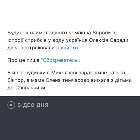
Головна
Війна
Будинок наймолодшого чемпіона Європи в
історії стрибків у воду українця Олексія Середи
Україна
Політика
двічі обстрілювали
рашисти
.
Економіка
Світ
Про це пише
"Обозреватель".
Спорт
Наука
У його будинку в Миколаєві зараз живе батько
Віктор, а мама Олена тимчасово виїхала з дітьми
Техно і зв'язок
Лайт
до Словаччини.
Зброя
Інциденти
ВІДЕО ДНЯ
Здоров'я
Туризм
Цікавинки
Погода
Екологія
Регіони