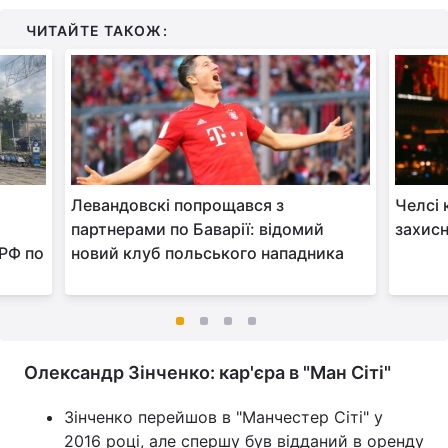
ЧИТАЙТЕ ТАКОЖ:
Левандовскі попрощався з
Челсі 
партнерами по Баварії: відомий
захисн
 РФ по
новий клуб польського нападника
Олександр Зінченко: кар'єра в "Ман Сіті"
Зінченко перейшов в "Манчестер Сіті" у
2016 році, але спершу був відданий в оренду