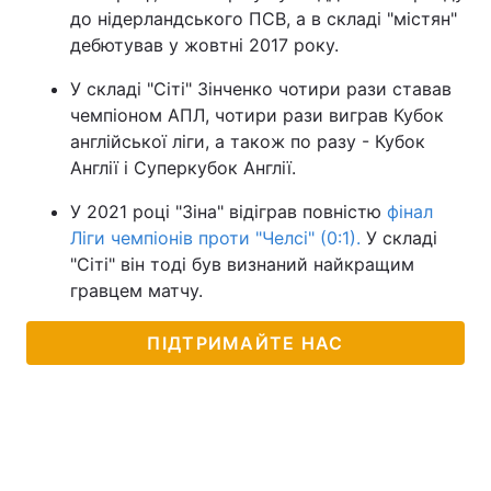
до нідерландського ПСВ, а в складі "містян"
дебютував у жовтні 2017 року.
У складі "Сіті" Зінченко чотири рази ставав
чемпіоном АПЛ, чотири рази виграв Кубок
англійської ліги, а також по разу - Кубок
Англії і Суперкубок Англії.
У 2021 році "Зіна" відіграв повністю
фінал
Ліги чемпіонів проти "Челсі" (0:1).
У складі
"Сіті" він тоді був визнаний найкращим
гравцем матчу.
ПІДТРИМАЙТЕ НАС