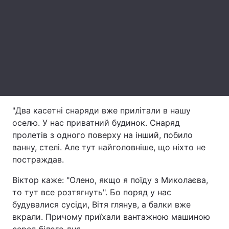
Лонгріди
Відео з Youtube
Статті
Інтерв'ю
Думки
Архів
Вакансії
"Два касетні снаряди вже прилітали в нашу
Контакти
оселю. У нас приватний будинок. Снаряд
пролетів з одного поверху на інший, побило
Послуги
ванну, стелі. Але тут найголовніше, що ніхто не
постраждав.
Віктор каже: "Олено, якщо я поїду з Миколаєва,
то тут все розтягнуть". Бо поряд у нас
будувалися сусіди, Вітя глянув, а балки вже
вкрали. Причому приїхали вантажною машиною