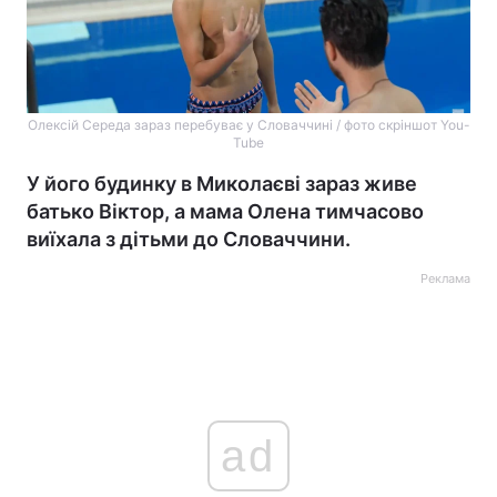
Олексій Середа зараз перебуває у Словаччині / фото скріншот You-
Tube
У його будинку в Миколаєві зараз живе
батько Віктор, а мама Олена тимчасово
виїхала з дітьми до Словаччини.
Реклама
ad