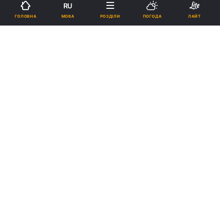
RU
12:26, 16.07.22
1 хв.
2656
МОВА
ГОЛОВНА
РОЗДІЛИ
ПОГОДА
ЛАЙТ
Підпишіться на нас в Google
Роберт Левандовскі / фото REUTERS
Роберт Левандовскі їде підкорювати Ла
Лігу.
Реклама