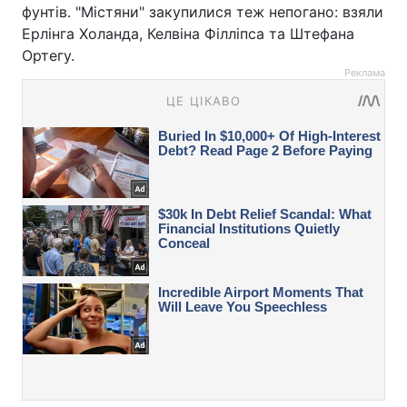
фунтів. "Містяни" закупилися теж непогано: взяли
Ерлінга Холанда, Келвіна Філліпса та Штефана
Ортегу.
Реклама