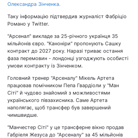
Олександра Зінченка.
Таку інформацію підтвердив журналіст Фабріціо
Романо у Twitter.
"Арсенал" викладе за 25-річного українця 35
мільйонів євро. "Каноніри" пропонують Сашку
контракт до 2027 року. Наразі триває остання
фаза перемовин - лондонці узгоджують особисті
умови контракту із Зінченком.
Головний тренер "Арсеналу" Мікель Артета
працював помічником Пепа Гвардіоли у "Ман
Сіті" й чудово знайомий з можливостями
українського півзахисника. Саме Артета
наполягає, щоб трансфер був завершений
чимшвидше.
"Манчестер Сіті" у це трансферне вікно продав
Габріеля Жезуса до "Арсеналу" за 45 мільйонів