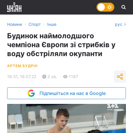
›
›
Новини
Спорт
Інше
рус
Будинок наймолодшого
чемпіона Європи зі стрибків у
воду обстріляли окупанти
АРТЕМ БУДРІН
16:31, 16.07.22
2 хв.
1197
Підпишіться на нас в Google