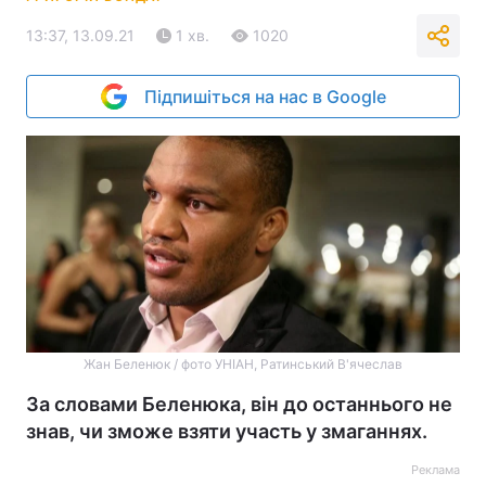
13:37, 13.09.21
1 хв.
1020
Підпишіться на нас в Google
Жан Беленюк / фото УНІАН, Ратинський В'ячеслав
За словами Беленюка, він до останнього не
знав, чи зможе взяти участь у змаганнях.
Реклама