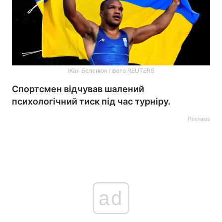
Жан Беленюк / фото REUTERS
Спортсмен відчував шалений
психологічний тиск під час турніру.
Реклама
ad