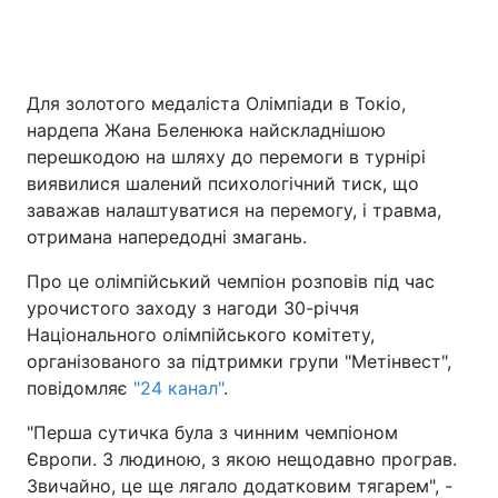
Головна
Війна
Для золотого медаліста Олімпіади в Токіо,
нардепа Жана Беленюка найскладнішою
Україна
Політика
перешкодою на шляху до перемоги в турнірі
виявилися шалений психологічний тиск, що
Економіка
Світ
заважав налаштуватися на перемогу, і травма,
отримана напередодні змагань.
Спорт
Наука
Про це олімпійський чемпіон розповів під час
Техно і зв'язок
Лайт
урочистого заходу з нагоди 30-річчя
Національного олімпійського комітету,
Зброя
Інциденти
організованого за підтримки групи "Метінвест",
повідомляє
"24 канал"
.
Здоров'я
Туризм
"Перша сутичка була з чинним чемпіоном
Цікавинки
Погода
Європи. З людиною, з якою нещодавно програв.
Звичайно, це ще лягало додатковим тягарем", -
Екологія
Регіони