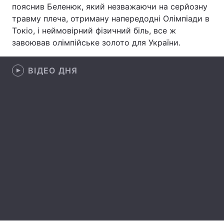
пояснив Беленюк, який незважаючи на серйозну
Лонгріди
травму плеча, отриману напередодні Олімпіади в
Токіо, і неймовірний фізичний біль, все ж
завоював олімпійське золото для України.
Відео з Youtube
Статті
Інтерв'ю
Думки
ВІДЕО ДНЯ
Архів
Вакансії
Контакти
Послуги