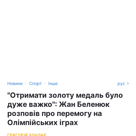
›
›
Новини
Спорт
Інше
рус
"Отримати золоту медаль було
дуже важко": Жан Беленюк
розповів про перемогу на
Олімпійських іграх
ГРИГОРІЙ БОНДАР