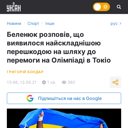
›
›
Новини
Спорт
Інше
рус
Беленюк розповів, що
виявилося найскладнішою
перешкодою на шляху до
перемоги на Олімпіаді в Токіо
ГРИГОРІЙ БОНДАР
13:48, 13.09.21
1 хв.
380
Підпишіться на нас в Google