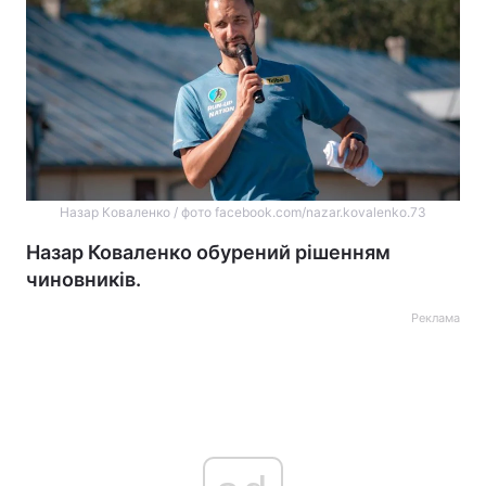
Назар Коваленко / фото facebook.com/nazar.kovalenko.73
Назар Коваленко обурений рішенням
чиновників.
Реклама