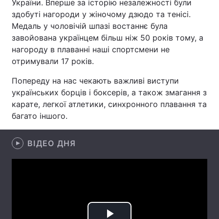
України. Вперше за історію незалежності були
здобуті нагороди у жіночому дзюдо та тенісі.
Лонгріди
Медаль у чоловічій шпазі востаннє була
завойована українцем більш ніж 50 років тому, а
Відео з Youtube
Статті
нагороду в плаванні наші спортсмени не
отримували 17 років.
Інтерв'ю
Думки
Попереду на нас чекають важливі виступи
Архів
Вакансії
українських борців і боксерів, а також змагання з
карате, легкої атлетики, синхронного плавання та
Контакти
багато іншого.
Послуги
ВІДЕО ДНЯ