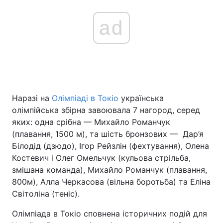
ad
Головна
Війна
Україна
Політика
Економіка
Світ
Наразі на
Олімпіаді в Токіо
українська
Спорт
Наука
олімпійська збірна завоювала 7 нагород, серед
яких: одна срібна — Михайло Романчук
Техно і зв'язок
Лайт
(плавання, 1500 м), та шість бронзових — Дар’я
Білодід (дзюдо), Ігор Рейзлін (фехтування), Олена
Зброя
Інциденти
Костевич і Олег Омельчук (кульова стрільба,
змішана команда), Михайло Романчук (плавання,
Здоров'я
Туризм
800м), Алла Черкасова (вільна боротьба) та Еліна
Світоліна (теніс).
Цікавинки
Погода
Олімпіада в Токіо сповнена історичних подій для
Екологія
Регіони