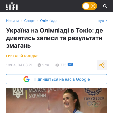
›
›
Новини
Спорт
Олімпіада
рус
Україна на Олімпіаді в Токіо: де
дивитись записи та результати
змагань
ГРИГОРІЙ БОНДАР
10:04, 04.08.21
2 хв.
775
НК
Підпишіться на нас в Google