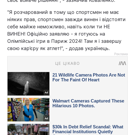
своє вбивче рішення!", - зазначив Коваленко.
"Я розчарований в тому що спортсмен не має
ніяких прав, спортсмен завжди винен і відстояти
себе майже неможливо, навіть коли ти НЕ
ВИНЕН! Офіційно заявляю - я готуюсь на
Олімпійські ігри в Париж 2024! Там я і завершу
свою кар’єру як атлет!", - додав українець.
Реклама