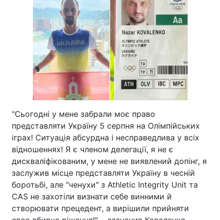
"Сьогодні у мене забрали моє право
представляти Україну 5 серпня на Олімпійських
іграх! Ситуація абсурдна і несправедлива у всіх
відношеннях! Я є членом делегації, я не є
дискваліфікованим, у мене не виявлений допінг, я
заслужив місце представляти Україну в чесній
боротьбі, але "ченухи" з Athletic Integrity Unit та
CAS не захотіли визнати себе винними й
створювати прецедент, а вирішили прийняти