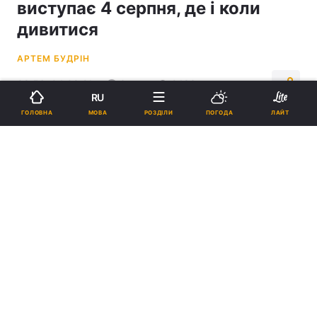
виступає 4 серпня, де і коли
дивитися
АРТЕМ БУДРІН
08:56, 04.08.21
3 хв.
2483
RU
МОВА
ГОЛОВНА
РОЗДІЛИ
ПОГОДА
ЛАЙТ
Підпишіться на нас в Google
Михайло Кохан виступить у дисципліні метання молоту / фото
REUTERS