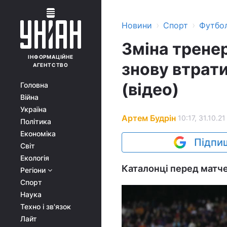
›
›
Новини
Спорт
Футбо
Зміна трене
ІНФОРМАЦІЙНЕ
знову втрати
АГЕНТСТВО
(відео)
Головна
Війна
Україна
Артем Будрін
10:17, 31.10.21
Політика
Економіка
Підпиш
Світ
Екологія
Каталонці перед матчем
Регіони
Спорт
Наука
Техно і зв'язок
Лайт