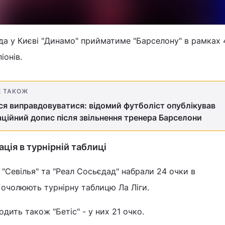
а у Києві "Динамо" прийматиме "Барселону" в рамках 
іонів.
Е ТАКОЖ
я виправдовуватися: відомий футболіст опублікував
ційний допис після звільнення тренера Барселони
ація в турнірній таблиці
 "Севілья" та "Реал Сосьєдад" набрали 24 очки в
 очолюють турнірну таблицю Ла Ліги.
одить також "Бетіс" - у них 21 очко.