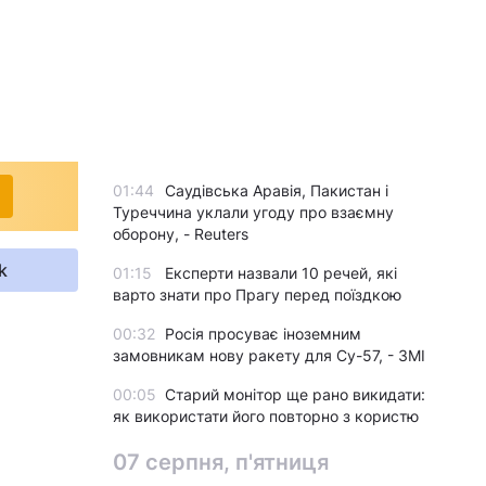
01:44
Саудівська Аравія, Пакистан і
Туреччина уклали угоду про взаємну
оборону, - Reuters
k
01:15
Експерти назвали 10 речей, які
варто знати про Прагу перед поїздкою
00:32
Росія просуває іноземним
замовникам нову ракету для Су-57, - ЗМІ
00:05
Старий монітор ще рано викидати:
як використати його повторно з користю
07 серпня, п'ятниця