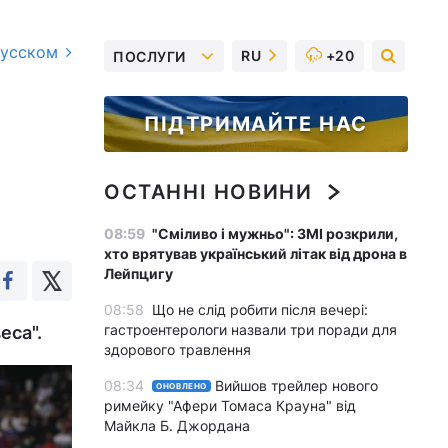
русском
RU
+20
ПОСЛУГИ
ПІДТРИМАЙТЕ НАС
ОСТАННІ НОВИНИ
08:59
"Сміливо і мужньо": ЗМІ розкрили,
хто врятував український літак від дрона в
Лейпцигу
08:58
Що не слід робити після вечері:
гастроентерологи назвали три поради для
еса".
здорового травлення
08:34
Вийшов трейлер нового
ОНОВЛЕНО
римейку "Афери Томаса Крауна" від
Майкла Б. Джордана