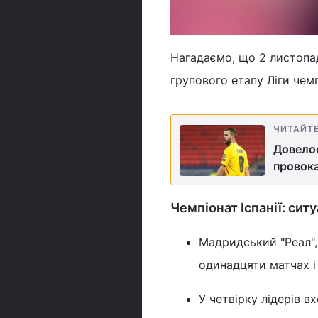
Нагадаємо, що 2 листопад
групового етапу Ліги чемп
ЧИТАЙТ
Довелос
провока
Чемпіонат Іспанії: ситу
Мадридський "Реал",
одинадцяти матчах і
У четвірку лідерів вх