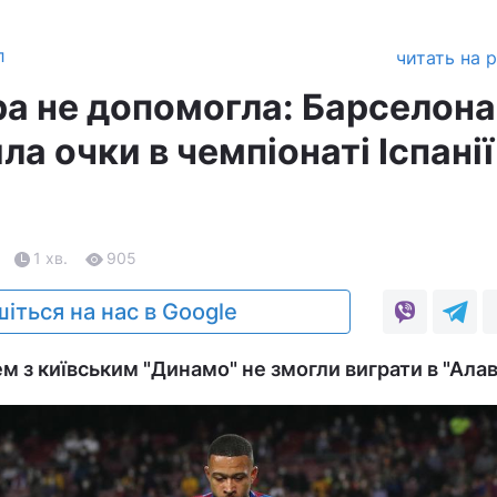
л
читать на 
ра не допомогла: Барселона
ла очки в чемпіонаті Іспанії
1 хв.
905
іться на нас в Google
 з київським "Динамо" не змогли виграти в "Алав