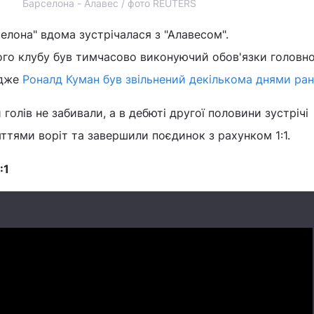
Барселона - Алавес / фото REUTERS
селона" вдома зустрічалася з "Алавесом".
го клубу був тимчасово виконуючий обов'язки головн
адже
Роналд Куман був звільнений декількома днями ран
олів не забивали, а в дебюті другої половини зустрічі
ттями воріт та завершили поєдинок з рахунком 1:1.
:1