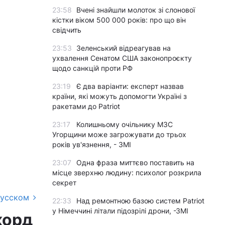
23:58
Вчені знайшли молоток зі слонової
кістки віком 500 000 років: про що він
свідчить
23:53
Зеленський відреагував на
ухвалення Сенатом США законопроєкту
щодо санкцій проти РФ
23:19
Є два варіанти: експерт назвав
країни, які можуть допомогти Україні з
ракетами до Patriot
23:17
Колишньому очільнику МЗС
Угорщини може загрожувати до трьох
років ув'язнення, - ЗМІ
23:07
Одна фраза миттєво поставить на
місце зверхню людину: психолог розкрила
секрет
русском
22:33
Над ремонтною базою систем Patriot
у Німеччині літали підозрілі дрони, -ЗМІ
корд