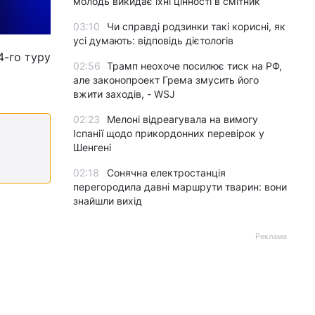
молодь викидає їхні цінності в смітник
03:10
Чи справді родзинки такі корисні, як
усі думають: відповідь дієтологів
4-го туру
02:56
Трамп неохоче посилює тиск на РФ,
але законопроект Грема змусить його
вжити заходів, - WSJ
02:23
Мелоні відреагувала на вимогу
Іспанії щодо прикордонних перевірок у
Шенгені
02:18
Сонячна електростанція
перегородила давні маршрути тварин: вони
знайшли вихід
Реклама