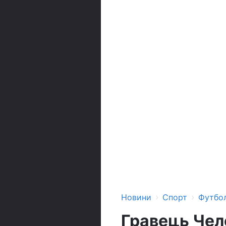
›
›
Новини
Спорт
Футбо
Гравець Чел