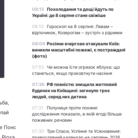
08:15
Похолодання та дощі йдуть по
Україні: де 8 серпня стане свіжіше
08:10
Гороскоп на 8 серпня: Левам –
відпочинок, Козерогам – зустріч з рідними
08:09
Росіяни вчергове атакували Київ:
виникли масштабні пожежі, є постраждалі
(фото)
07:55
Чи можна їсти огризок яблука: що
станеться, якщо проковтнути насіння
07:36
РФ повністю знищила житловий
будинок на Київщині: загинуло троє
людей, серед них дитина
ьба,
07:31
Полуниця проти лохини:
епай
дослідження показало, в якій ягоді більше
поживних речовин
ре Понс
07:30
Три Спаси, Успіння та Усікновення:
, Ріоха
православний календар на серпень 2026