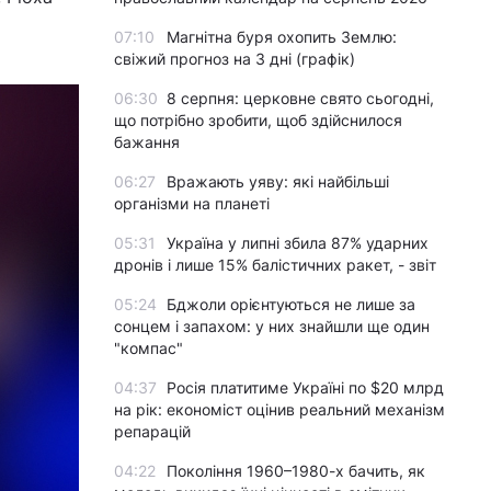
07:10
Магнітна буря охопить Землю:
свіжий прогноз на 3 дні (графік)
06:30
8 серпня: церковне свято сьогодні,
що потрібно зробити, щоб здійснилося
бажання
06:27
Вражають уяву: які найбільші
організми на планеті
05:31
Україна у липні збила 87% ударних
дронів і лише 15% балістичних ракет, - звіт
05:24
Бджоли орієнтуються не лише за
сонцем і запахом: у них знайшли ще один
"компас"
04:37
Росія платитиме Україні по $20 млрд
на рік: економіст оцінив реальний механізм
репарацій
04:22
Покоління 1960–1980-х бачить, як