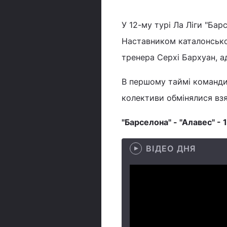
У 12-му турі Ла Ліги "Бар
Наставником каталонсько
тренера Серхі Бархуан, 
В першому таймі команди г
колективи обмінялися взя
"Барселона" - "Алавес" - 1
ВІДЕО ДНЯ