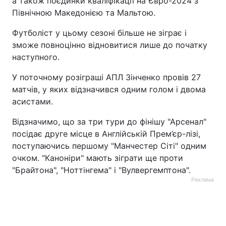
а також поєдинки кваліфікації на Євро-2024 з
Північною Македонією та Мальтою.
Тема оформлення
Футболіст у цьому сезоні більше не зіграє і
зможе повноцінно відновитися лише до початку
наступного.
У поточному розіграші АПЛ Зінченко провів 27
матчів, у яких відзначився одним голом і двома
асистами.
Відзначимо, що за три тури до фінішу "Арсенал"
посідає друге місце в Англійській Прем’єр-лізі,
поступаючись першому "Манчестер Сіті" одним
очком. "Каноніри" мають зіграти ще проти
"Брайтона", "Ноттінгема" і "Вулвергемптона".
Реклама