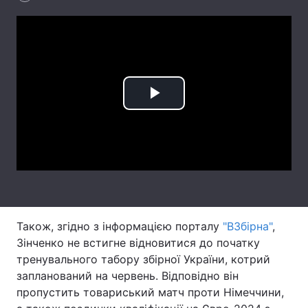
Лонгріди
Відео з Youtube
Статті
Інтерв'ю
Думки
Play
Архів
Вакансії
Video
Контакти
Послуги
Також, згідно з інформацією порталу
"ВЗбірна"
,
Зінченко не встигне відновитися до початку
тренувального табору збірної України, котрий
запланований на червень. Відповідно він
пропустить товариський матч проти Німеччини,