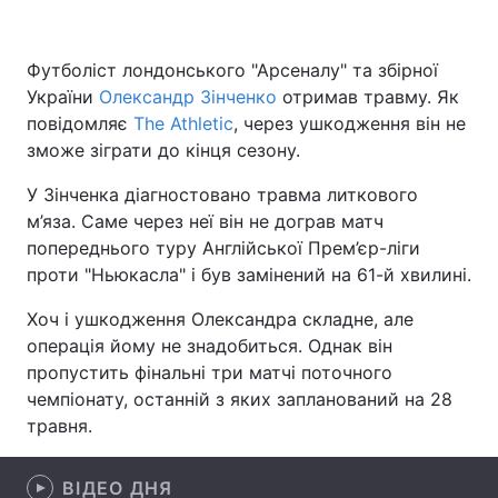
Футболіст лондонського "Арсеналу" та збірної
України
Головна
Олександр Зінченко
Війна
отримав травму. Як
повідомляє
The Athletic
, через ушкодження він не
Україна
Політика
зможе зіграти до кінця сезону.
У Зінченка діагностовано травма литкового
Економіка
Світ
м’яза. Саме через неї він не дограв матч
Спорт
Наука
попереднього туру Англійської Прем’єр-ліги
проти "Ньюкасла" і був замінений на 61-й хвилині.
Техно і зв'язок
Лайт
Хоч і ушкодження Олександра складне, але
Зброя
Інциденти
операція йому не знадобиться. Однак він
пропустить фінальні три матчі поточного
Здоров'я
Туризм
чемпіонату, останній з яких запланований на 28
травня.
Цікавинки
Погода
Екологія
ВІДЕО ДНЯ
Регіони