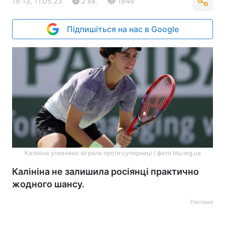
18:13, 11.05.23
2 хв.
1846
Підпишіться на нас в Google
Калініна упевнено зіграла проти суперниці / фото btu.org.ua
Калініна не залишила росіянці практично
жодного шансу.
Реклама