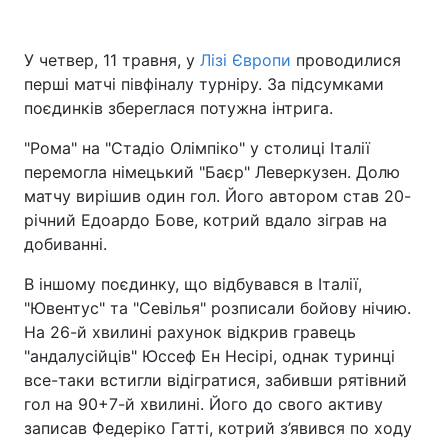
У четвер, 11 травня, у
Лізі Європи
проводилися
перші матчі півфіналу турніру. За підсумками
поєдинків збереглася потужна інтрига.
"Рома" на "Стадіо Олімпіко" у столиці Італії
перемогла німецький "Баєр" Леверкузен. Долю
матчу вирішив один гол. Його автором став 20-
річний Едоардо Бове, котрий вдало зіграв на
добиванні.
В іншому поєдинку, що відбувався в Італії,
"Ювентус" та "Севілья" розписали бойову нічию.
На 26-й хвилині рахунок відкрив гравець
"андалусійців" Юссеф Ен Несірі, однак туринці
все-таки встигли відігратися, забивши рятівний
гол на 90+7-й хвилині. Його до свого активу
записав Федеріко Гатті, котрий з’явився по ходу