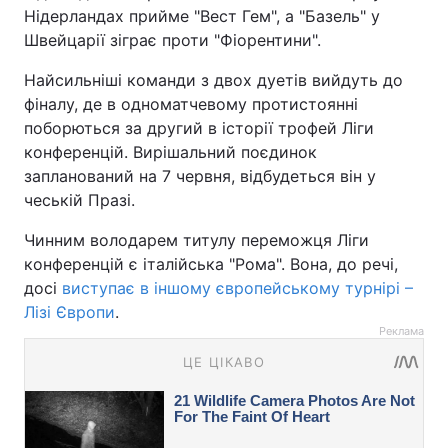
Нідерландах прийме "Вест Гем", а "Базель" у
Швейцарії зіграє проти "Фіорентини".
Найсильніші команди з двох дуетів вийдуть до
фіналу, де в одноматчевому протистоянні
поборються за другий в історії трофей Ліги
конференцій. Вирішальний поєдинок
запланований на 7 червня, відбудеться він у
чеській Празі.
Чинним володарем титулу переможця Ліги
конференцій є італійська "Рома". Вона, до речі,
досі
виступає в іншому європейському турнірі –
Лізі Європи
.
Реклама