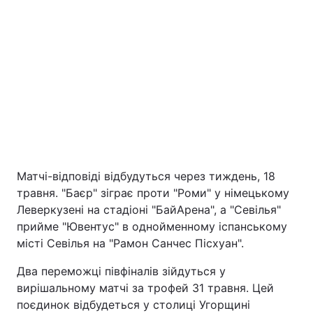
Матчі-відповіді відбудуться через тиждень, 18
травня. "Баєр" зіграє проти "Роми" у німецькому
Леверкузені на стадіоні "БайАрена", а "Севілья"
прийме "Ювентус" в однойменному іспанському
місті Севілья на "Рамон Санчес Пісхуан".
Два переможці півфіналів зійдуться у
вирішальному матчі за трофей 31 травня. Цей
поєдинок відбудеться у столиці Угорщині