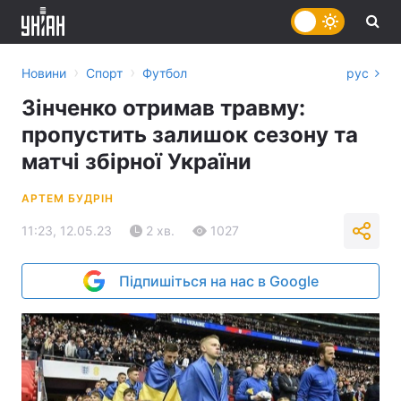
›
›
Новини
Спорт
Футбол
рус
Зінченко отримав травму:
пропустить залишок сезону та
матчі збірної України
АРТЕМ БУДРІН
11:23, 12.05.23
2 хв.
1027
Підпишіться на нас в Google