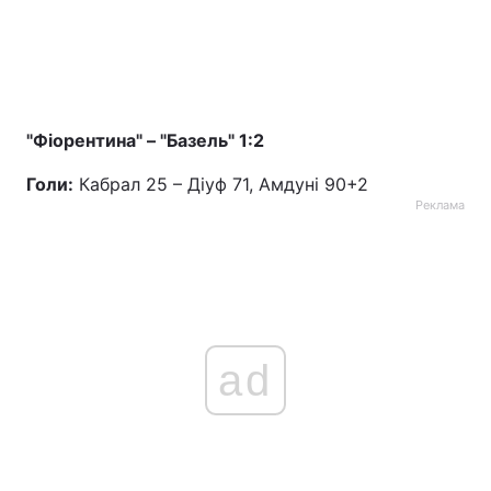
"Фіорентина" – "Базель" 1:2
Голи:
Кабрал 25 – Діуф 71, Амдуні 90+2
Реклама
ad