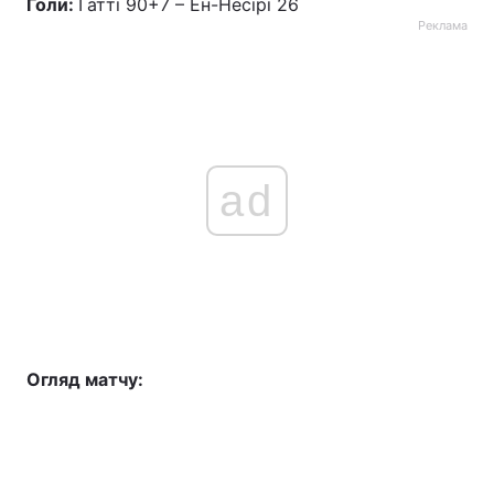
Голи:
Гаттi 90+7 – Ен-Несірі 26
Реклама
ad
Огляд матчу: