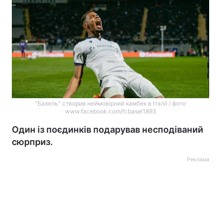
"Базель" створив неймовірний камбек в Італії / фото
www.facebook.com/fcbasel1893
Один із поєдинків подарував несподіваний
сюрприз.
Реклама