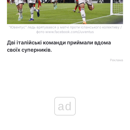
"Ювентус" ледь врятувався у матчі проти іспанського колективу /
фото www.facebook.com/Juventus
Дві італійські команди приймали вдома
своїх суперників.
Реклама
ad