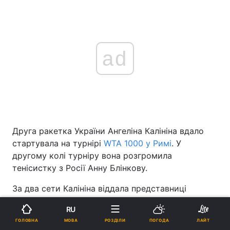
ad
Друга ракетка України Ангеліна Калініна вдало
стартувала на турнірі
WTA 1000 у Римі
. У
другому колі турніру вона розгромила
тенісистку з Росії Анну Блінкову.
За два сети Калініна віддала представниці
країни-терориста всього чотири гейми. Українка
RU
жодного разу не програла на своїй подачі,
МОВА
ГОЛОВНА
РОЗДІЛИ
ПОГОДА
ЛАЙТ
водночас врятувши відразу сім брейкпоінтів.