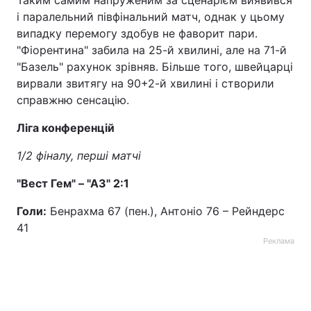
Таким самим напруженим за сценарієм виявився
і паралельний півфінальний матч, однак у цьому
випадку перемогу здобув не фаворит пари.
"Фіорентина" забила на 25-й хвилині, але на 71-й
"Базель" рахунок зрівняв. Більше того, швейцарці
вирвали звитягу на 90+2-й хвилині і створили
справжню сенсацію.
Ліга конференцій
1/2 фіналу, перші матчі
"Вест Гем" – "АЗ" 2:1
Голи:
Бенрахма 67 (пен.), Антоніо 76 – Рейндерс
41
Реклама