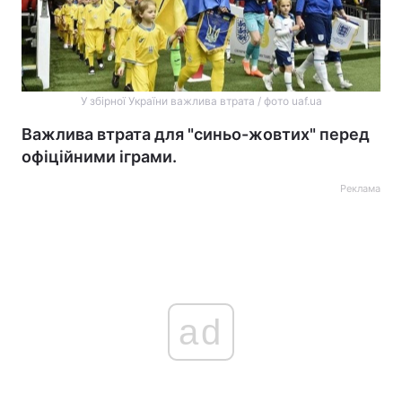
У збірної України важлива втрата / фото uaf.ua
Важлива втрата для "синьо-жовтих" перед
офіційними іграми.
Реклама
ad