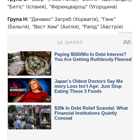
"Бетіс" (Іспанія), "Ференцварош" (Угорщина)
Група H:
"Динамо" Загреб (Хорватія), "Генк"
(Бельгія), "Вест Хем" (Англія), "Рапід" (Австрія)
Реклама