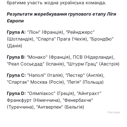
братиме участь жодна українська команда.
Результати жеребкування групового етапу Ліги
Європи
Група A:
"Ліон" (Франція), "Рейнджерс"
(Шотландія), "Спарта" Прага (Чехія), "Брондбю"
(Данія)
Група B:
"Монако" (Франція), ПСВ (Нідерланди),
"Реал Сосьєдад" (Іспанія), "Штурм Грац" (Австрія)
Група C:
"Наполі" (Італія), "Лестер" (Англія),
"Спартак" Москва (Росія), "Легія" (Польща)
Група D:
"Олімпіакос" (Греція), "Айнтрахт"
Франкфурт (Німеччина), "Фенербахче"
(Туреччина), "Антверпен" (Бельгія)
Реклама