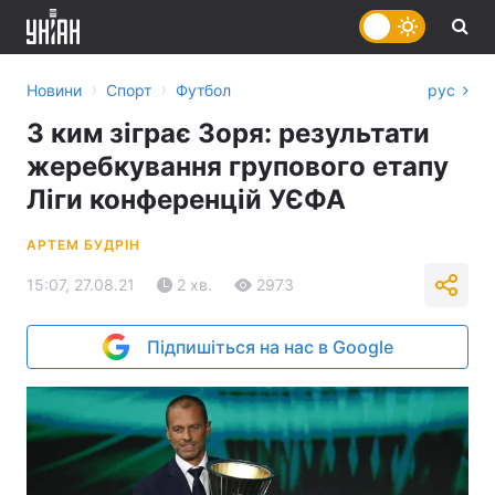
›
›
Новини
Спорт
Футбол
рус
З ким зіграє Зоря: результати
жеребкування групового етапу
Ліги конференцій УЄФА
АРТЕМ БУДРІН
15:07, 27.08.21
2 хв.
2973
Підпишіться на нас в Google