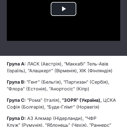
Лонгріди
Play
Video
Відео з Youtube
Статті
Інтерв'ю
Думки
Архів
Вакансії
Група A:
ЛАСК (Австрія), "Маккабі" Тель-Авів
Контакти
(Ізраїль), "Алашкерт" (Вірменія), ХІК (Фінляндія)
Послуги
Група B:
"Гент" (Бельгія), "Партизан" (Сербія),
"Флора" (Естонія), "Анортосіс" (Кіпр)
Група C:
"Рома" (Італія),
"ЗОРЯ" (Україна),
ЦСКА
Софія (Болгарія), "Буде-Глімт" (Норвегія)
Група D:
АЗ Алкмар (Нідерланди), "ЧФР
Клуж" (Румунія), "Яблонець" (Чехія), "Раннерс"