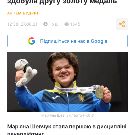
здобула другу золоту медаль
АРТЕМ БУДРІН
12:38, 27.08.21
1 хв.
1545
Підпишіться на нас в Google
Мар'яна Шевчук / фото НКСІУ
Мар'яна Шевчук стала першою в дисципліні
пауерліфтинг.