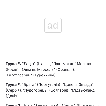
ad
Група E:
"Лаціо" (Італія), "Локомотив" Москва
(Росія), "Олімпік Марсель" (Франція),
"Галатасарай" (Туреччина)
Група F:
"Брага" (Португалія), "Црвена Звезда"
(Сербія), "Лудогорець" (Болгарія), "Мідтьюланд"
(Данія)
Група G:
"Баєр" (Німеччина), "Селтік" (Шотландія),