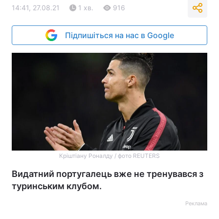
14:41, 27.08.21
1 хв.
916
Підпишіться на нас в Google
Кріштіану Роналду / фото REUTERS
Видатний португалець вже не тренувався з
туринським клубом.
Реклама