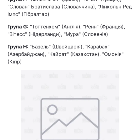
"Слован" Братислава (Словаччина), "Лінкольн Ред
Імпс" (Гібралтар)
Група G:
"Тоттенхем" (Англія), "Ренн" (Франція),
"Вітесс" (Нідерланди), "Мура" (Словенія)
Група H:
"Базель" (Швейцарія), "Карабах"
(Азербайджан), "Кайрат" (Казахстан), "Омонія"
(Кіпр)