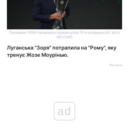
Президент УЄФА продемонстрував кубок Ліги конференцій / фото
REUTERS
Луганська "Зоря" потрапила на "Рому", яку
тренує Жозе Моурінью.
Реклама
ad