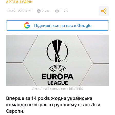
АРТЕМ БУДРІН
13:42, 27.08.21
2 хв.
1176
Підпишіться на нас в Google
Лого Ліги Європи / фото REUTERS
Вперше за 14 років жодна українська
команда не зіграє в груповому етапі Ліги
Європи.