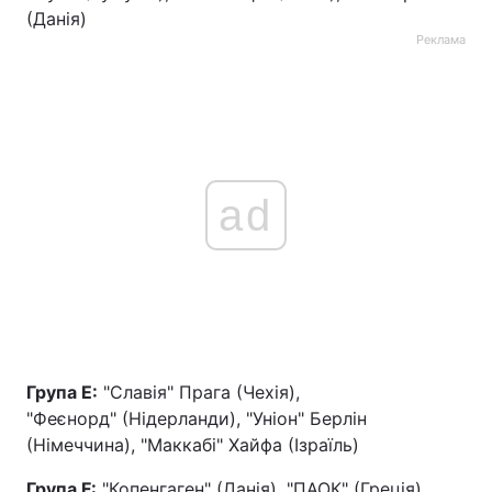
(Данія)
Тема оформлення
Реклама
ad
Група E:
"Славія" Прага (Чехія),
"Феєнорд" (Нідерланди), "Уніон" Берлін
(Німеччина), "Маккабі" Хайфа (Ізраїль)
Група F:
"Копенгаген" (Данія), "ПАОК" (Греція),