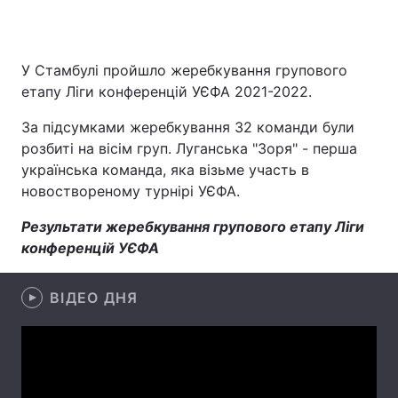
У Стамбулі пройшло жеребкування групового
Головна
Війна
етапу Ліги конференцій УЄФА 2021-2022.
Україна
Політика
За підсумками жеребкування 32 команди були
розбиті на вісім груп. Луганська "Зоря" - перша
Економіка
Світ
українська команда, яка візьме участь в
новоствореному турнірі УЄФА.
Спорт
Наука
Результати жеребкування групового етапу Ліги
Техно і зв'язок
Лайт
конференцій УЄФА
Зброя
Інциденти
ВІДЕО ДНЯ
Здоров'я
Туризм
Цікавинки
Погода
Екологія
Регіони